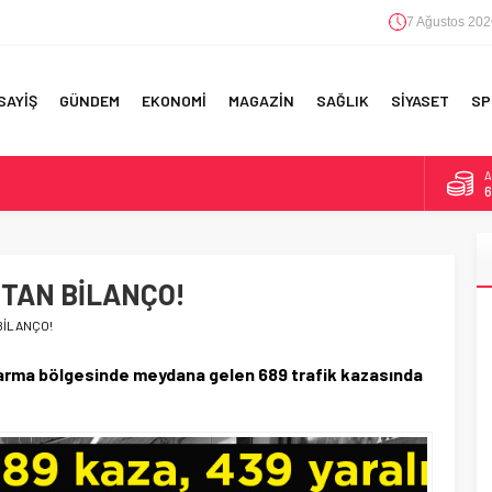
7 Ağustos 202
SAYİŞ
GÜNDEM
EKONOMİ
MAGAZİN
SAĞLIK
SİYASET
SP
B
1
F 5’İNCİLİK!
D
4
IN!’
TAN BİLANÇO!
E
5
 YAPILAN EN BÜYÜK HATALAR
BİLANÇO!
A
6
darma bölgesinde meydana gelen 689 trafik kazasında