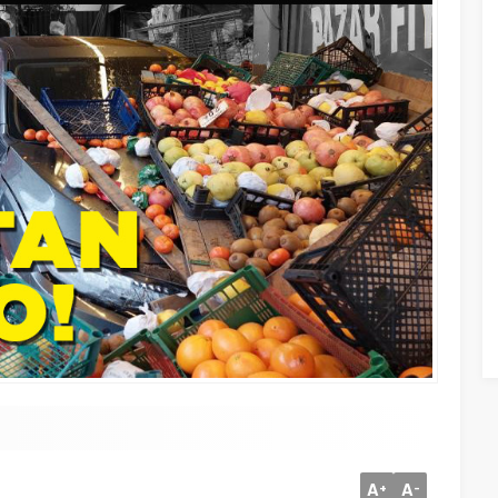
A
A
+
-