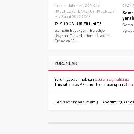
İlkadım Haberleri
,
SAMSUN
ASAYİ
HABERLERİ
,
TEKKEKÖY HABERLERİ
Samsun
7 Şubat 2022 20:12
yaralı
12 MİLYONLUK YATIRIM!
Samsun
Samsun Büyükşehir Belediye
uğraya
Başkanı Mustafa Demir İlkadım,
Örnek ve 19...
YORUMLAR
Yorum yapabilmek için
oturum açmalısınız
.
This site uses Akismet to reduce spam.
Lear
Henüz yorum yapılmamış. İlk yorumu yukarıdaki