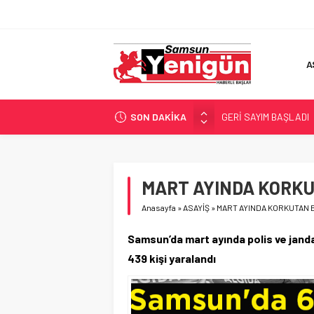
A
SON DAKİKA
GERİ SAYIM BAŞLADI
SAMSUNSPOR’DA HEDE
‘BAFRA’YA YATIRIM YAP
İŞTE FINDIK FİYATI!
MART AYINDA KORKU
YÖNETİCİ SEÇERKEN
Anasayfa
»
ASAYİŞ
»
MART AYINDA KORKUTAN 
Samsun’da mart ayında polis ve jan
439 kişi yaralandı