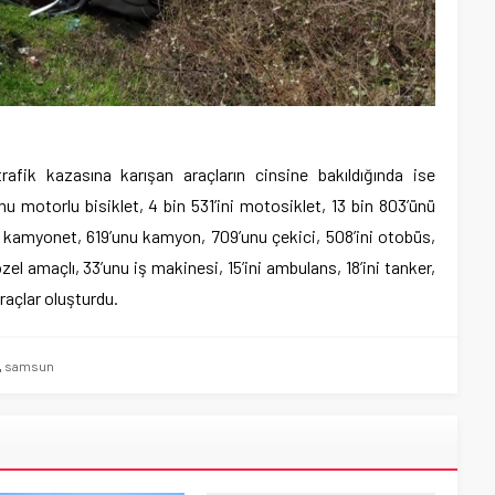
rafik kazasına karışan araçların cinsine bakıldığında ise
nu motorlu bisiklet, 4 bin 531’ini motosiklet, 13 bin 803’ünü
i kamyonet, 619’unu kamyon, 709’unu çekici, 508’ini otobüs,
i özel amaçlı, 33’unu iş makinesi, 15’ini ambulans, 18’ini tanker,
araçlar oluşturdu.
,
samsun