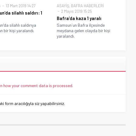
Ş
13 Mart 2019 14:27
ASAYİŞ
,
BAFRA HABERLERİ
2 Mayıs 2019 15:25
’da silahlı saldırı: 1
Bafra’da kaza 1 yaralı
'da silahlı saldırıya
Samsun`un Bafra ilçesinde
n bir kişi yaralandı.
meydana gelen olayda bir kişi
yaralandı.
n how your comment data is processed.
 form aracılığıyla siz yapabilirsiniz.