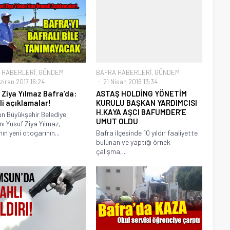
 HABERLERİ
,
GÜNDEM
BAFRA HABERLERİ
,
GÜNDEM
ziran 2017 16:24
21 Nisan 2016 13:34
 Ziya Yılmaz Bafra’da:
ASTAŞ HOLDİNG YÖNETİM
i açıklamalar!
KURULU BAŞKAN YARDIMCISI
H.KAYA AŞCI BAFUMDER’E
 Büyükşehir Belediye
UMUT OLDU
ı Yusuf Ziya Yılmaz,
ın yeni otogarının...
Bafra ilçesinde 10 yıldır faaliyette
bulunan ve yaptığı örnek
çalışma,...