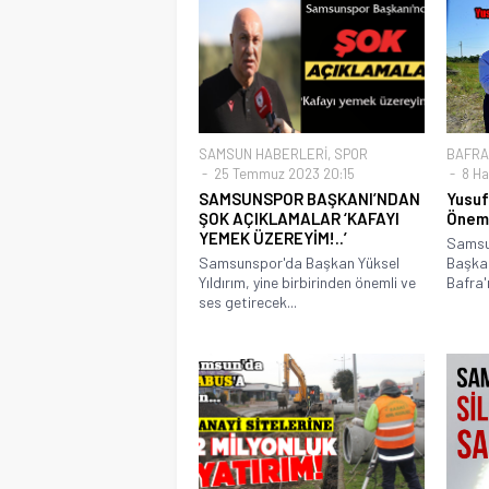
SAMSUN HABERLERİ
,
SPOR
BAFRA
25 Temmuz 2023 20:15
8 Ha
SAMSUNSPOR BAŞKANI’NDAN
Yusuf
ŞOK AÇIKLAMALAR ‘KAFAYI
Öneml
YEMEK ÜZEREYİM!..’
Samsun
Samsunspor'da Başkan Yüksel
Başkan
Yıldırım, yine birbirinden önemli ve
Bafra'n
ses getirecek...