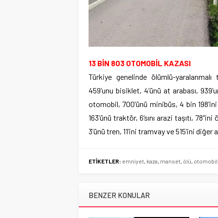
13 BİN 803 OTOMOBİL KAZASI
Türkiye genelinde ölümlü-yaralanmalı t
459’unu bisiklet, 4’ünü at arabası, 939’u
otomobil, 700’ünü minibüs, 4 bin 198’in
163’ünü traktör, 6’sını arazi taşıtı, 78’’in
3’ünü tren, 11’ini tramvay ve 515’ini diğer 
ETİKETLER:
emniyet
,
kaza
,
manset
,
ölü
,
otomobil
BENZER KONULAR