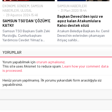
EKONOMİ
,
GÜNDEM
,
SAMSUN
SAMSUN HABERLERİ
HABERLERİ
,
ULUSAL
31 Mart 2020 18:44
29 Ağustos 2024 15:46
Başkan Deveci’den işsiz ve
SAMSUN TSO’DAN ‘ÇÖZÜM’E
aşsız kalan Atakumlulara
KATKI!
Kalıcı destek sözü
Samsun TSO Başkanı Salih Zeki
Atakum Belediye Başkanı Av. Cemil
Murzioğlu, Cumhurbaşkanı
Deveci’nin evlerinden çıkamayan
Yardımcısı Cevdet Yılmaz'a...
ihtiyaç sahibi...
YORUMLAR
Yorum yapabilmek için
oturum açmalısınız
.
This site uses Akismet to reduce spam.
Learn how your comment data
is processed.
Henüz yorum yapılmamış. İlk yorumu yukarıdaki form aracılığıyla siz
yapabilirsiniz.