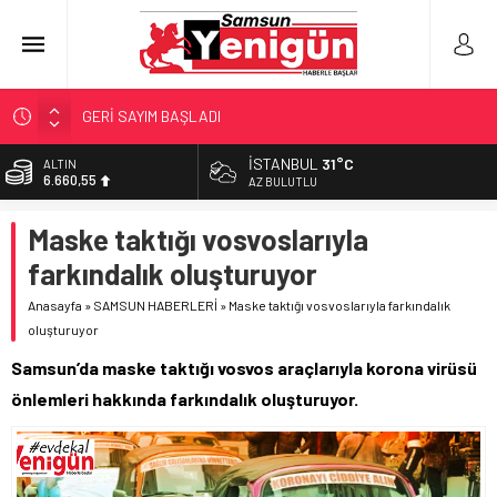
GERİ SAYIM BAŞLADI
SAMSUNSPOR’DA HEDEF 5’İNCİLİK!
İSTANBUL
31°C
ALTIN
6.660,55
‘BAFRA’YA YATIRIM YAPIN!’
AZ BULUTLU
İŞTE FINDIK FİYATI!
BİST
Maske taktığı vosvoslarıyla
13.779,39
YÖNETİCİ SEÇERKEN YAPILAN EN BÜYÜK HATALAR
farkındalık oluşturuyor
DOLAR
47,7111
Anasayfa
»
SAMSUN HABERLERİ
»
Maske taktığı vosvoslarıyla farkındalık
oluşturuyor
EURO
55,1881
Samsun’da maske taktığı vosvos araçlarıyla korona virüsü
önlemleri hakkında farkındalık oluşturuyor.