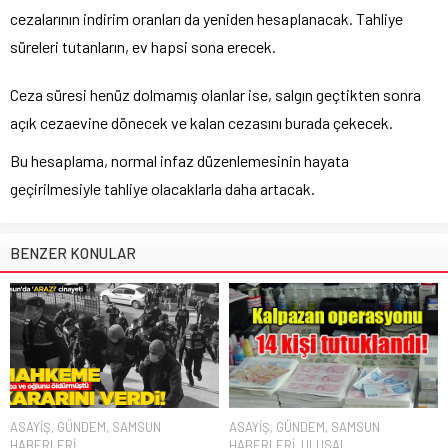
cezalarının indirim oranları da yeniden hesaplanacak. Tahliye
süreleri tutanların, ev hapsi sona erecek.
Ceza süresi henüz dolmamış olanlar ise, salgın geçtikten sonra
açık cezaevine dönecek ve kalan cezasını burada çekecek.
Bu hesaplama, normal infaz düzenlemesinin hayata
geçirilmesiyle tahliye olacaklarla daha artacak.
BENZER KONULAR
ASAYİŞ
,
GÜNDEM
,
SAMSUN
ASAYİŞ
,
GÜNDEM
,
SAMSUN
HABERLERİ
HABERLERİ
,
ULUSAL