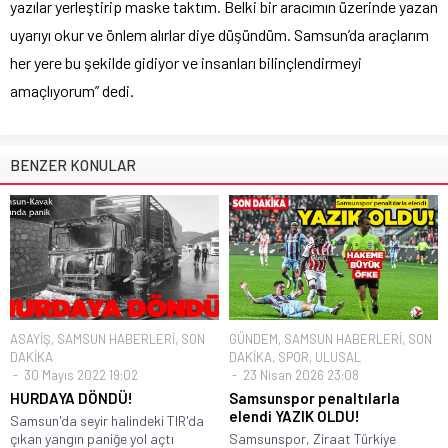
yazılar yerleştirip maske taktım. Belki bir aracımın üzerinde yazan
uyarıyı okur ve önlem alırlar diye düşündüm. Samsun’da araçlarım
her yere bu şekilde gidiyor ve insanları bilinçlendirmeyi
amaçlıyorum” dedi.
BENZER KONULAR
ASAYİŞ
,
SAMSUN HABERLERİ
,
SON
GÜNDEM
,
SAMSUN HABERLERİ
,
SON
DAKİKA
DAKİKA
,
SPOR
,
ULUSAL
30 Mayıs 2022 19:02
23 Nisan 2026 23:08
HURDAYA DÖNDÜ!
Samsunspor penaltılarla
elendi YAZIK OLDU!
Samsun'da seyir halindeki TIR'da
çıkan yangın paniğe yol açtı
Samsunspor, Ziraat Türkiye