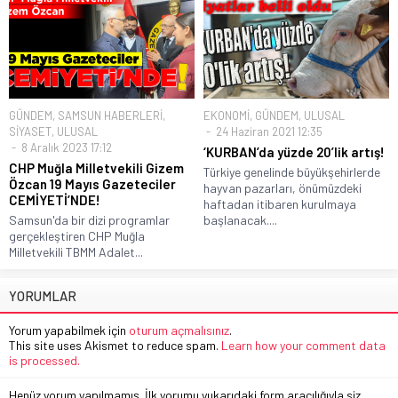
GÜNDEM
,
SAMSUN HABERLERİ
,
EKONOMİ
,
GÜNDEM
,
ULUSAL
SİYASET
,
ULUSAL
24 Haziran 2021 12:35
8 Aralık 2023 17:12
‘KURBAN’da yüzde 20’lik artış!
CHP Muğla Milletvekili Gizem
Türkiye genelinde büyükşehirlerde
Özcan 19 Mayıs Gazeteciler
hayvan pazarları, önümüzdeki
CEMİYETİ’NDE!
haftadan itibaren kurulmaya
Samsun'da bir dizi programlar
başlanacak....
gerçekleştiren CHP Muğla
Milletvekili TBMM Adalet...
YORUMLAR
Yorum yapabilmek için
oturum açmalısınız
.
This site uses Akismet to reduce spam.
Learn how your comment data
is processed.
Henüz yorum yapılmamış. İlk yorumu yukarıdaki form aracılığıyla siz