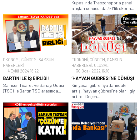
Kupası'nda Trabzonspor'a penal
atışları sonucunda 3-1'lik skorla...
EKONOMİ
,
GÜNDEM
,
SAMSUN
EKONOMİ
,
GÜNDEM
,
SAMSUN
HABERLERİ
HABERLERİ
,
ULUSAL
4 Eylül 2024 18:22
30 Ocak 2022 16:16
BARTIN İLE İŞ BİRLİĞİ!
‘HAYVAN GÜBRESİ’NE DÖNÜŞ!
Samsun Ticaret ve Sanayi Odası
Kimyasal gübre fiyatlarındaki
(TSO) ile Bartın TSO arasında...
artış, 'hayvan gübresi'ne olan ilgiyi
artırdı. Geçen...