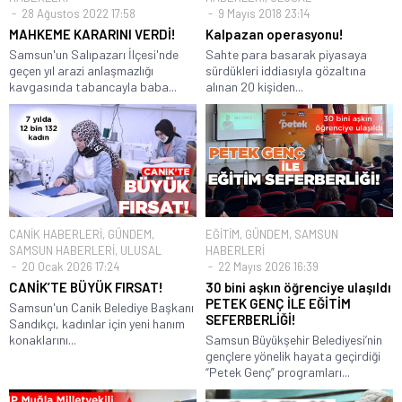
28 Ağustos 2022 17:58
9 Mayıs 2018 23:14
MAHKEME KARARINI VERDİ!
Kalpazan operasyonu!
Samsun'un Salıpazarı İlçesi'nde
Sahte para basarak piyasaya
geçen yıl arazi anlaşmazlığı
sürdükleri iddiasıyla gözaltına
kavgasında tabancayla baba...
alınan 20 kişiden...
CANİK HABERLERİ
,
GÜNDEM
,
EĞİTİM
,
GÜNDEM
,
SAMSUN
SAMSUN HABERLERİ
,
ULUSAL
HABERLERİ
20 Ocak 2026 17:24
22 Mayıs 2026 16:39
CANİK’TE BÜYÜK FIRSAT!
30 bini aşkın öğrenciye ulaşıldı
PETEK GENÇ İLE EĞİTİM
Samsun'un Canik Belediye Başkanı
SEFERBERLİĞİ!
Sandıkçı, kadınlar için yeni hanım
konaklarını...
Samsun Büyükşehir Belediyesi’nin
gençlere yönelik hayata geçirdiği
“Petek Genç” programları...