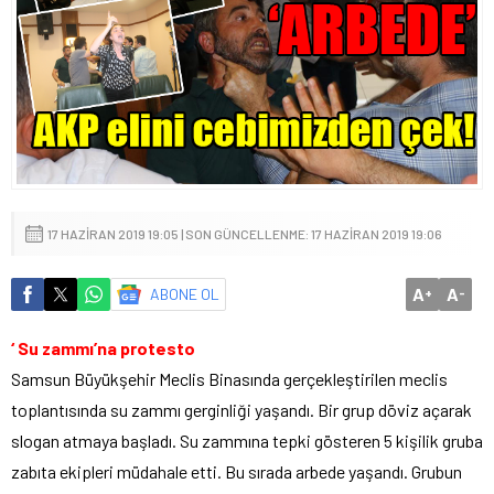
17 HAZIRAN 2019 19:05 | SON GÜNCELLENME: 17 HAZIRAN 2019 19:06
A
A
ABONE OL
+
-
‘ Su zammı’na protesto
Samsun Büyükşehir Meclis Binasında gerçekleştirilen meclis
toplantısında su zammı gerginliği yaşandı. Bir grup döviz açarak
slogan atmaya başladı. Su zammına tepki gösteren 5 kişilik gruba
zabıta ekipleri müdahale etti. Bu sırada arbede yaşandı. Grubun