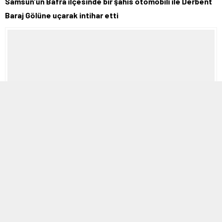
Samsun’un Bafra ilçesinde bir şahıs otomobili ile Derbent
Baraj Gölüne uçarak intihar etti
17 HAZIRAN 2019 18:25
A
A
ABONE OL
+
-