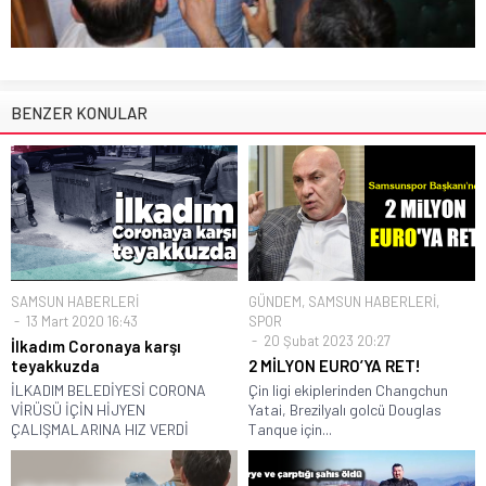
BENZER KONULAR
SAMSUN HABERLERİ
GÜNDEM
,
SAMSUN HABERLERİ
,
13 Mart 2020 16:43
SPOR
20 Şubat 2023 20:27
İlkadım Coronaya karşı
teyakkuzda
2 MİLYON EURO’YA RET!
İLKADIM BELEDİYESİ CORONA
Çin ligi ekiplerinden Changchun
VİRÜSÜ İÇİN HİJYEN
Yatai, Brezilyalı golcü Douglas
ÇALIŞMALARINA HIZ VERDİ
Tanque için...