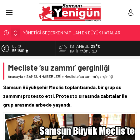
GERİ SAYIM BAŞLADI
SAMSUNSPOR’DA HEDEF 5’İNCİLİK!
İSTANBUL
29°C
EURO
55,1881
‘BAFRA’YA YATIRIM YAPIN!’
HAFIF YAĞMURLU
İŞTE FINDIK FİYATI!
ALTIN
Mecliste ’su zammı’ gerginliği
6.660,55
YÖNETİCİ SEÇERKEN YAPILAN EN BÜYÜK HATALAR
Anasayfa
»
SAMSUN HABERLERİ
»
Mecliste ’su zammı’ gerginliği
BİST
13.779,39
Samsun Büyükşehir Meclis toplantısında, bir grup su
DOLAR
zammını protesto etti. Protesto sırasında zabıtalar ile
47,7111
grup arasında arbede yaşandı.