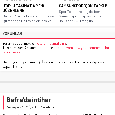
‘TOPLU TAŞIMA’DA YENİ
SAMSUNSPOR ‘ÇOK’ FARKLI!
DÜZENLEME!
Spor Toto 1'inci Lig'de lider
Samsun'da otobüslere, görme ve
Samsunspor, deplasmanda
işitme engelli bireyler için ‘ses ve...
Boluspor'u 5-1 mağlup...
YORUMLAR
Yorum yapabilmek için
oturum açmalısınız
.
This site uses Akismet to reduce spam.
Learn how your comment data
is processed.
Henüz yorum yapılmamış. İlk yorumu yukarıdaki form aracılığıyla siz
yapabilirsiniz.
Bafra’da intihar
Anasayfa
»
ASAYİŞ
»
Bafra’da intihar