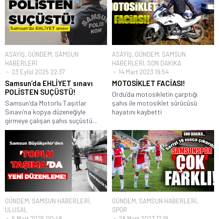
ASAYİŞ
,
GÜNDEM
,
SAMSUN
ASAYİŞ
,
GÜNDEM
,
SAMSUN
HABERLERİ
HABERLERİ
,
SON DAKİKA
23 Eylül 2025 22:37
14 Mart 2023 19:54
Samsun’da EHLİYET sınavı
MOTOSİKLET FACİASI!
POLİSTEN SUÇÜSTÜ!
Ordu’da motosikletin çarptığı
Samsun'da Motorlu Taşıtlar
şahıs ile motosiklet sürücüsü
Sınavı’na kopya düzeneğiyle
hayatını kaybetti
girmeye çalışan şahıs suçüstü...
GÜNDEM
,
SAMSUN HABERLERİ
,
GÜNDEM
,
SAMSUN HABERLERİ
,
ULUSAL
SPOR
5 Mart 2025 00:48
28 Mart 2023 17:19