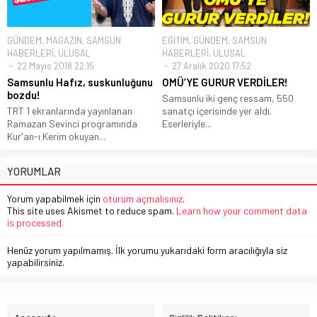
GÜNDEM
,
MAGAZİN
,
SAMSUN
EĞİTİM
,
GÜNDEM
,
SAMSUN
HABERLERİ
,
ULUSAL
HABERLERİ
,
ULUSAL
22 Mayıs 2018 22:15
27 Aralık 2020 17:52
Samsunlu Hafız, suskunluğunu
OMÜ’YE GURUR VERDİLER!
bozdu!
Samsunlu iki genç ressam, 550
TRT 1 ekranlarında yayınlanan
sanatçı içerisinde yer aldı.
Ramazan Sevinci programında
Eserleriyle...
Kur'an-ı Kerim okuyan...
YORUMLAR
Yorum yapabilmek için
oturum açmalısınız
.
This site uses Akismet to reduce spam.
Learn how your comment data
is processed.
Henüz yorum yapılmamış. İlk yorumu yukarıdaki form aracılığıyla siz
yapabilirsiniz.