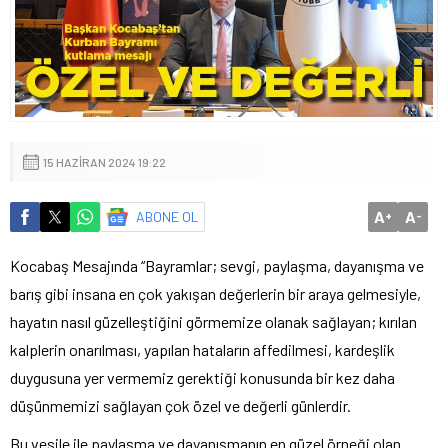
15 HAZIRAN 2024 19:22
A
A
ABONE OL
+
-
Kocabaş Mesajında “Bayramlar; sevgi, paylaşma, dayanışma ve
barış gibi insana en çok yakışan değerlerin bir araya gelmesiyle,
hayatın nasıl güzelleştiğini görmemize olanak sağlayan; kırılan
kalplerin onarılması, yapılan hataların affedilmesi, kardeşlik
duygusuna yer vermemiz gerektiği konusunda bir kez daha
düşünmemizi sağlayan çok özel ve değerli günlerdir.
Bu vesile ile paylaşma ve dayanışmanın en güzel örneği olan