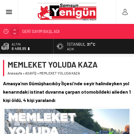
GERİ SAYIM BAŞLADI
SAMSUNSPOR’DA HEDEF 5’İNCİLİK!
İSTANBUL
31°C
ALTIN
6.488,95
‘BAFRA’YA YATIRIM YAPIN!’
AÇIK
İŞTE FINDIK FİYATI!
BİST
MEMLEKET YOLUDA KAZA
13.798,82
YÖNETİCİ SEÇERKEN YAPILAN EN BÜYÜK HATALAR
Anasayfa
»
ASAYİŞ
»
MEMLEKET YOLUDA KAZA
DOLAR
47,5939
Amasya’nın Gümüşhacıköy İlçesi’nde seyir halindeyken yol
EURO
kenarındaki istinat duvarına çarpan otomobildeki aileden 1
54,9646
kişi öldü, 4 kişi yaralandı