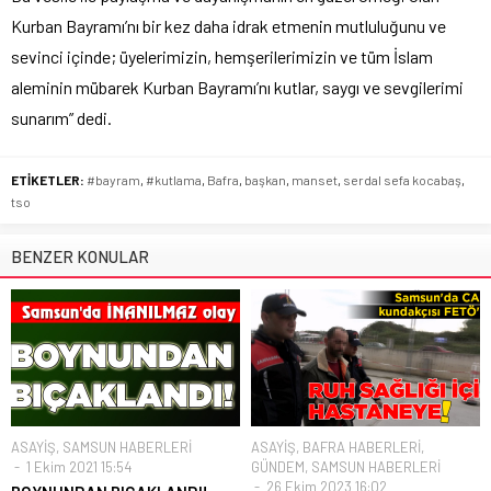
Kurban Bayramı’nı bir kez daha idrak etmenin mutluluğunu ve
sevinci içinde; üyelerimizin, hemşerilerimizin ve tüm İslam
aleminin mübarek Kurban Bayramı’nı kutlar, saygı ve sevgilerimi
sunarım” dedi.
ETİKETLER:
#bayram
,
#kutlama
,
Bafra
,
başkan
,
manset
,
serdal sefa kocabaş
,
tso
BENZER KONULAR
ASAYİŞ
,
SAMSUN HABERLERİ
ASAYİŞ
,
BAFRA HABERLERİ
,
1 Ekim 2021 15:54
GÜNDEM
,
SAMSUN HABERLERİ
26 Ekim 2023 16:02