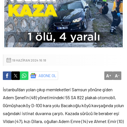
19 HAZIRAN 2024 16:18
A
A
ABONE OL
+
-
İstanbul’dan yolan çıkıp memleketleri Samsun yönüne giden
Adem Şenel’in (48) yönetimindeki 55 SA 822 plakalı otomobil,
Gümüşhacıköy D-100 kara yolu Bacakoğlu köyü kavşağında yolun
sağındaki istinat duvarına çarptı. Kazada sürücü ile beraber eşi
Vildan (47), kızı Dilara, oğulları Adem Emre (14) ve Ahmet Emir (10)