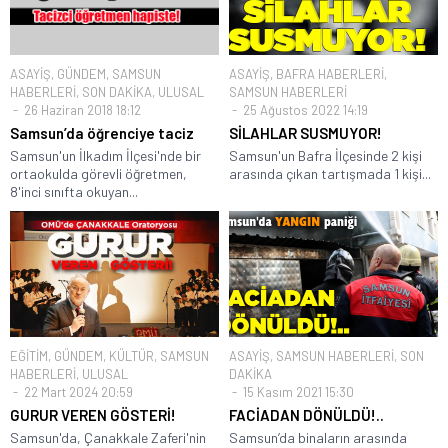
ASAYİŞ
,
GÜNDEM
,
SAMSUN
ASAYİŞ
,
BAFRA HABERLERİ
,
HABERLERİ
,
SON DAKİKA
,
ULUSAL
SAMSUN HABERLERİ
26 Haziran 2018 18:12
25 Ağustos 2022 14:19
Samsun’da öğrenciye taciz
SİLAHLAR SUSMUYOR!
Samsun'un İlkadım İlçesi'nde bir
Samsun'un Bafra İlçesinde 2 kişi
ortaokulda görevli öğretmen,
arasında çıkan tartışmada 1 kişi...
8'inci sınıfta okuyan...
EĞİTİM
,
GÜNDEM
,
KÜLTÜR
,
SAMSUN
ASAYİŞ
,
SAMSUN HABERLERİ
,
SON
HABERLERİ
,
ULUSAL
DAKİKA
22 Mart 2024 20:59
15 Kasım 2021 15:30
GURUR VEREN GÖSTERİ!
FACİADAN DÖNÜLDÜ!..
Samsun'da, Çanakkale Zaferi'nin
Samsun’da binaların arasında