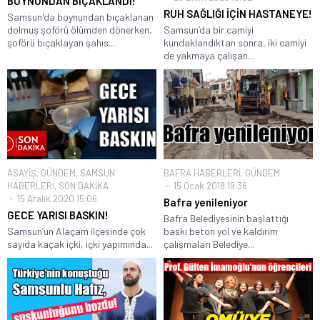
BOYNUNDAN BIÇAKLANDI!
RUH SAĞLIĞI İÇİN HASTANEYE!
Samsun'da boynundan bıçaklanan
dolmuş şoförü ölümden dönerken,
Samsun’da bir camiyi
şoförü bıçaklayan şahıs...
kundaklandıktan sonra, iki camiyi
de yakmaya çalışan...
ASAYİŞ
,
GÜNDEM
,
SAMSUN
BAFRA HABERLERİ
,
GÜNDEM
HABERLERİ
,
SON DAKİKA
15 Ocak 2018 19:36
15 Aralık 2020 15:06
Bafra yenileniyor
GECE YARISI BASKIN!
Bafra Belediyesinin başlattığı
Samsun’un Alaçam ilçesinde çok
baskı beton yol ve kaldırım
sayıda kaçak içki, içki yapımında...
çalışmaları Belediye...