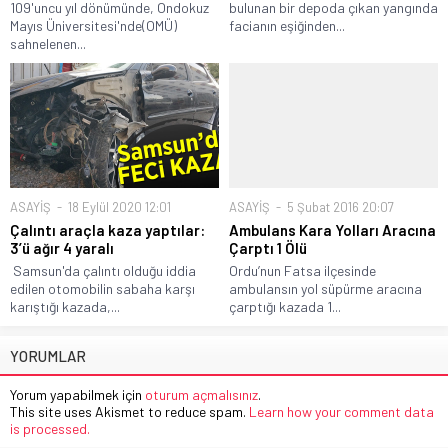
109'uncu yıl dönümünde, Ondokuz
bulunan bir depoda çıkan yangında
Mayıs Üniversitesi'nde(OMÜ)
facianın eşiğinden...
sahnelenen...
ASAYİŞ
18 Eylül 2020 12:01
ASAYİŞ
5 Şubat 2016 20:07
Çalıntı araçla kaza yaptılar:
Ambulans Kara Yolları Aracına
3’ü ağır 4 yaralı
Çarptı 1 Ölü
Samsun'da çalıntı olduğu iddia
Ordu’nun Fatsa ilçesinde
edilen otomobilin sabaha karşı
ambulansın yol süpürme aracına
karıştığı kazada,...
çarptığı kazada 1...
YORUMLAR
Yorum yapabilmek için
oturum açmalısınız
.
This site uses Akismet to reduce spam.
Learn how your comment data
is processed.