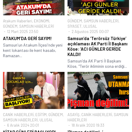
Atakum Haberleri
,
EKONOMİ
,
GÜNDEM
,
SAMSUN HABERLERİ
,
GÜNDEM
,
SAMSUN HABERLERİ
SİYASET
,
ULUSAL
12 Mart 2025 23:50
2 Ağustos 2025 00:07
ATAKUM’DA GERİ SAYIM!
Samsun’da ‘Terörsüz Türkiye’
açıklaması AK Parti İl Başkanı
Samsun'un Atakum İlçesi'nde yeni
Köse: ‘ACI GÜNLER GERİDE
kent lokantası ile kent kasabı,
KALDI!
Ramazan...
Samsun'da AK Parti İl Başkanı
Köse, "Terör ikliminin sona erdiği...
CANİK HABERLERİ
,
EĞİTİM
,
GÜNDEM
,
ASAYİŞ
,
CANİK HABERLERİ
,
SAMSUN
SAMSUN HABERLERİ
,
ULUSAL
HABERLERİ
6 Aralık 2024 20:01
18 Aralık 2020 19:33
KİTAP GÜNLERİ BAŞLIYOR!
‘Pişman değilim!..’