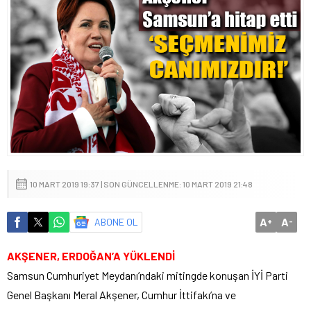
10 MART 2019 19:37 | SON GÜNCELLENME: 10 MART 2019 21:48
A
A
ABONE OL
+
-
AKŞENER, ERDOĞAN’A YÜKLENDİ
Samsun Cumhuriyet Meydanı’ndaki mitingde konuşan İYİ Parti
Genel Başkanı Meral Akşener, Cumhur İttifakı’na ve