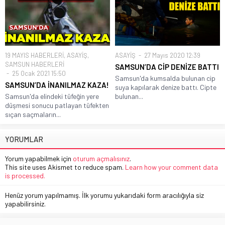
19 MAYIS HABERLERİ
,
ASAYİŞ
,
ASAYİŞ
27 Mayıs 2020 12:39
SAMSUN HABERLERİ
SAMSUN’DA CİP DENİZE BATTI
25 Ocak 2021 15:50
Samsun'da kumsalda bulunan cip
SAMSUN’DA İNANILMAZ KAZA!
suya kapılarak denize battı. Cipte
Samsun'da elindeki tüfeğin yere
bulunan...
düşmesi sonucu patlayan tüfekten
sıçan saçmaların...
YORUMLAR
Yorum yapabilmek için
oturum açmalısınız
.
This site uses Akismet to reduce spam.
Learn how your comment data
is processed.
Henüz yorum yapılmamış. İlk yorumu yukarıdaki form aracılığıyla siz
yapabilirsiniz.