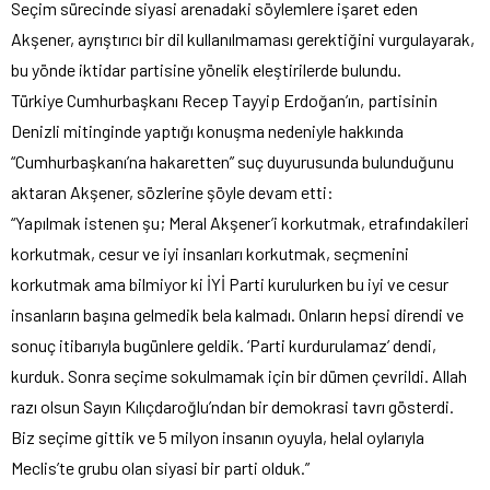
Seçim sürecinde siyasi arenadaki söylemlere işaret eden
Akşener, ayrıştırıcı bir dil kullanılmaması gerektiğini vurgulayarak,
bu yönde iktidar partisine yönelik eleştirilerde bulundu.
Türkiye Cumhurbaşkanı Recep Tayyip Erdoğan’ın, partisinin
Denizli mitinginde yaptığı konuşma nedeniyle hakkında
“Cumhurbaşkanı’na hakaretten” suç duyurusunda bulunduğunu
aktaran Akşener, sözlerine şöyle devam etti:
“Yapılmak istenen şu; Meral Akşener’i korkutmak, etrafındakileri
korkutmak, cesur ve iyi insanları korkutmak, seçmenini
korkutmak ama bilmiyor ki İYİ Parti kurulurken bu iyi ve cesur
insanların başına gelmedik bela kalmadı. Onların hepsi direndi ve
sonuç itibarıyla bugünlere geldik. ‘Parti kurdurulamaz’ dendi,
kurduk. Sonra seçime sokulmamak için bir dümen çevrildi. Allah
razı olsun Sayın Kılıçdaroğlu’ndan bir demokrasi tavrı gösterdi.
Biz seçime gittik ve 5 milyon insanın oyuyla, helal oylarıyla
Meclis’te grubu olan siyasi bir parti olduk.”