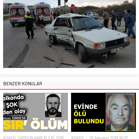
BENZER KONULAR
ASAYİŞ
,
SAMSUN HABERLERİ
,
SON
ASAYİŞ
26 Ağustos 2019 18:07