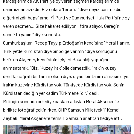
kardeşlerim de AK Parti’ye oy veren seçmen kardeşlerim de
canımızdan azizdir. Biz onlara ‘terörist’ diyemeyiz canımızdır,
ciğerimizdir hepsi ama İYİ Parti ve Cumhuriyet Halk Partisi’ne oy
veren seçmen… Size hakaret ediliyor, iftira atılıyor. Gereğini
sandıkta yapın.” diye konuştu.
Cumhurbaşkanı Recep Tayyip Erdoğan’ın kendisine “Meral Hanım,
Türkiye’de Kürdistan diye bir bölge var mı?” diye sorduğunu
belirten Akşener, kendisinin İçişleri Bakanlığı yaptığını
anımsatarak, “Biz, ‘Kuzey Irak’ bile demezdik, ‘Irak’ın kuzeyi’
derdik, coğrafi bir tanım olsun diye, siyasi bir tanım olmasın diye.
Irak’ın kuzeyine Kürdistan yok, Türkiye’de Kürdistan yok. Senin
Kürdistan dediğin yer kadim Türkmeneli’dir.” dedi.
Mitingin sonunda belediye başkan adayları Meral Akşener ile
birlikte fotoğraf çekinirken, CHP Samsun Milletvekili Kemal
Zeybek, Meral Akşener’e temsili Samsun anahtarı hediye etti.