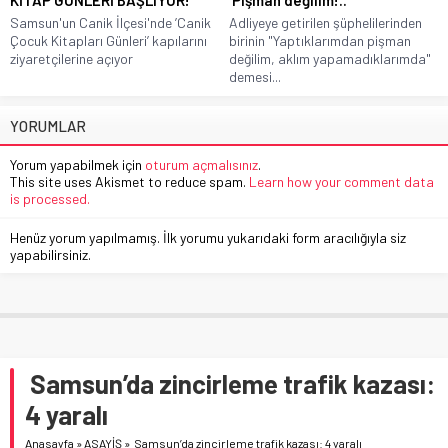
Samsun'un Canik İlçesi'nde ’Canik
Adliyeye getirilen şüphelilerinden
Çocuk Kitapları Günleri’ kapılarını
birinin "Yaptıklarımdan pişman
ziyaretçilerine açıyor
değilim, aklım yapamadıklarımda"
demesi...
YORUMLAR
Yorum yapabilmek için
oturum açmalısınız
.
This site uses Akismet to reduce spam.
Learn how your comment data
is processed.
Henüz yorum yapılmamış. İlk yorumu yukarıdaki form aracılığıyla siz
yapabilirsiniz.
Samsun’da zincirleme trafik kazası:
4 yaralı
Anasayfa
»
ASAYİŞ
»
Samsun’da zincirleme trafik kazası: 4 yaralı