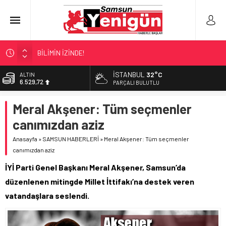
BİLİMİN İZİNDE!
TIR’A ‘ZEHİR’ BASKINI!
İSTANBUL
32°C
BİST
13.703,13
FECİ SON!
PARÇALI BULUTLU
UÇURUMDA CAN PAZARI!
DOLAR
Meral Akşener: Tüm seçmenler
47,5844
SAMSUN YANACAK!
canımızdan aziz
EURO
55,1152
Anasayfa
»
SAMSUN HABERLERİ
»
Meral Akşener: Tüm seçmenler
canımızdan aziz
ALTIN
6.529,72
İYİ Parti Genel Başkanı Meral Akşener, Samsun’da
düzenlenen mitingde Millet İttifakı’na destek veren
vatandaşlara seslendi.