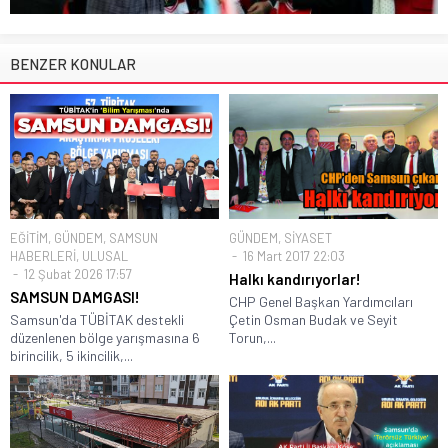
BENZER KONULAR
EĞİTİM
,
GÜNDEM
,
SAMSUN
GÜNDEM
,
SİYASET
HABERLERİ
,
ULUSAL
16 Mart 2017 22:03
12 Şubat 2026 17:57
Halkı kandırıyorlar!
SAMSUN DAMGASI!
CHP Genel Başkan Yardımcıları
Samsun'da TÜBİTAK destekli
Çetin Osman Budak ve Seyit
düzenlenen bölge yarışmasına 6
Torun,...
birincilik, 5 ikincilik,...