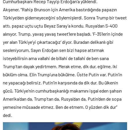
Cumhurbaşkanı Recep Tayyip Erdoğan’a yüklendi.
Akşener, “Rahip Brunson için Amerika bastırdığında papazın
Türkiye’den gidemeyeceğini söylemişlerdi. Sonra Trump bir tweet
attı, papaz uçtu uçtu Beyaz Saray’a kondu. Rusya’dan S-400
alınıyor. Trump, yavaş yavaş tweet’lere başladı. ‘F-35’lerin içinde
yer alan Türkiye’yi çıkartacağız’ diyor. Buradan delikanlı gibi
sesleniyorum, Sayın Erdoğan sen bizi hapse attırmak
isteyebilirsin ama vallahi de billahi de tallahi de ben sana
Trump’tan dayak yedirtmem. Merak etme, dik dur, eğilme, iki
büklüm olma. Elin Trump’una bükülme. Üstte Putin var. Putin’in
ne yapacağı belirsiz. Putin’in karşısında da dik dur. Bu ülkenin
gücü, Türkiye’nin cumhurbaşkanlığı makamını işgal eden şahsın
Amerika’dan da, Trump’tan da, Rusya’dan da, Putin’den de sopa
yemesine müsaade etmez. Ben de etmem. O yüzden dik dur”
dedi.