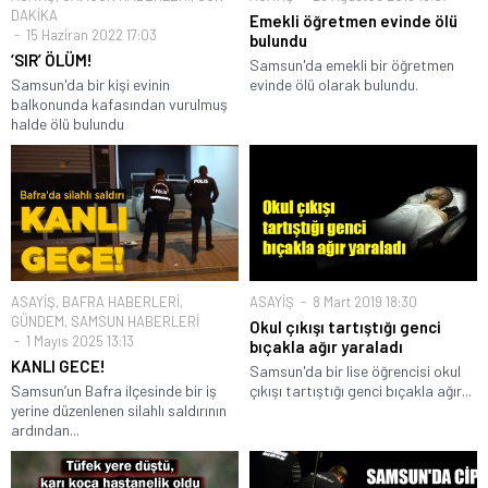
DAKİKA
Emekli öğretmen evinde ölü
15 Haziran 2022 17:03
bulundu
‘SIR’ ÖLÜM!
Samsun'da emekli bir öğretmen
Samsun'da bir kişi evinin
evinde ölü olarak bulundu.
balkonunda kafasından vurulmuş
halde ölü bulundu
ASAYİŞ
,
BAFRA HABERLERİ
,
ASAYİŞ
8 Mart 2019 18:30
GÜNDEM
,
SAMSUN HABERLERİ
Okul çıkışı tartıştığı genci
1 Mayıs 2025 13:13
bıçakla ağır yaraladı
KANLI GECE!
Samsun'da bir lise öğrencisi okul
Samsun’un Bafra ilçesinde bir iş
çıkışı tartıştığı genci bıçakla ağır...
yerine düzenlenen silahlı saldırının
ardından...