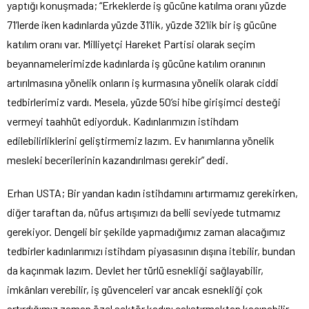
yaptığı konuşmada; “Erkeklerde iş gücüne katılma oranı yüzde
71’lerde iken kadınlarda yüzde 31’lik, yüzde 32’lik bir iş gücüne
katılım oranı var. Milliyetçi Hareket Partisi olarak seçim
beyannamelerimizde kadınlarda iş gücüne katılım oranının
artırılmasına yönelik onların iş kurmasına yönelik olarak ciddi
tedbirlerimiz vardı. Mesela, yüzde 50’si hibe girişimci desteği
vermeyi taahhüt ediyorduk. Kadınlarımızın istihdam
edilebilirliklerini geliştirmemiz lazım. Ev hanımlarına yönelik
mesleki becerilerinin kazandırılması gerekir” dedi.
Erhan USTA; Bir yandan kadın istihdamını artırmamız gerekirken,
diğer taraftan da, nüfus artışımızı da belli seviyede tutmamız
gerekiyor. Dengeli bir şekilde yapmadığımız zaman alacağımız
tedbirler kadınlarımızı istihdam piyasasının dışına itebilir, bundan
da kaçınmak lazım. Devlet her türlü esnekliği sağlayabilir,
imkânları verebilir, iş güvenceleri var ancak esnekliği çok
artırdığımız zaman özel sektör kadını çalıştırmaktan kaçınabilir.