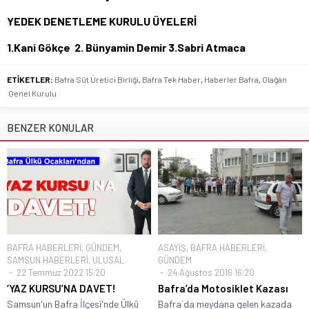
YEDEK DENETLEME KURULU ÜYELERİ
1.Kani Gökçe 2. Bünyamin Demir 3.Sabri Atmaca
ETİKETLER:
Bafra Süt Üretici Birliği
,
Bafra Tek Haber
,
Haberler Bafra
,
Olağan
Genel Kurulu
BENZER KONULAR
BAFRA HABERLERİ
,
GÜNDEM
,
ASAYİŞ
,
BAFRA HABERLERİ
,
SAMSUN HABERLERİ
,
ULUSAL
GÜNDEM
22 Temmuz 2022 15:20
24 Ağustos 2016 16:20
‘YAZ KURSU’NA DAVET!
Bafra’da Motosiklet Kazası
Samsun'un Bafra İlçesi'nde Ülkü
Bafra`da meydana gelen kazada