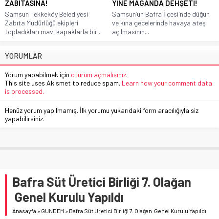
ZABITASINA!
YİNE MAGANDA DEHŞETİ!
Samsun Tekkeköy Belediyesi
Samsun’un Bafra İlçesi'nde düğün
Zabıta Müdürlüğü ekipleri
ve kına gecelerinde havaya ateş
topladıkları mavi kapaklarla bir...
açılmasının...
YORUMLAR
Yorum yapabilmek için
oturum açmalısınız
.
This site uses Akismet to reduce spam.
Learn how your comment data
is processed.
Henüz yorum yapılmamış. İlk yorumu yukarıdaki form aracılığıyla siz
yapabilirsiniz.
Bafra Süt Üretici Birliği 7. Olağan
Genel Kurulu Yapıldı
Anasayfa
»
GÜNDEM
»
Bafra Süt Üretici Birliği 7. Olağan Genel Kurulu Yapıldı