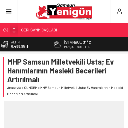
GERİ SAYIM BAŞLADI
SAMSUNSPOR’DA HEDEF 5’İNCİLİK!
İSTANBUL
31°C
ALTIN
6.488,95
‘BAFRA’YA YATIRIM YAPIN!’
PARÇALI BULUTLU
İŞTE FINDIK FİYATI!
BİST
MHP Samsun Milletvekili Usta; Ev
13.798,82
YÖNETİCİ SEÇERKEN YAPILAN EN BÜYÜK HATALAR
Hanımlarının Mesleki Becerileri
DOLAR
47,5939
Artırılmalı
EURO
Anasayfa
»
GÜNDEM
»
MHP Samsun Milletvekili Usta; Ev Hanımlarının Mesleki
54,9646
Becerileri Artırılmalı