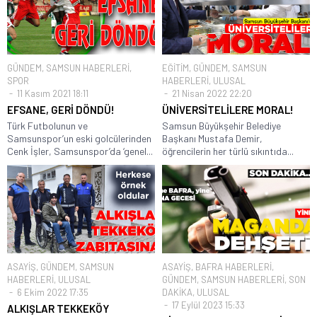
GÜNDEM
,
SAMSUN HABERLERİ
,
EĞİTİM
,
GÜNDEM
,
SAMSUN
SPOR
HABERLERİ
,
ULUSAL
11 Kasım 2021 18:11
21 Nisan 2022 22:20
EFSANE, GERİ DÖNDÜ!
ÜNİVERSİTELİLERE MORAL!
Türk Futbolunun ve
Samsun Büyükşehir Belediye
Samsunspor’un eski golcülerinden
Başkanı Mustafa Demir,
Cenk İşler, Samsunspor’da ‘genel...
öğrencilerin her türlü sıkıntıda...
ASAYİŞ
,
GÜNDEM
,
SAMSUN
ASAYİŞ
,
BAFRA HABERLERİ
,
HABERLERİ
,
ULUSAL
GÜNDEM
,
SAMSUN HABERLERİ
,
SON
6 Ekim 2022 17:35
DAKİKA
,
ULUSAL
17 Eylül 2023 15:33
ALKIŞLAR TEKKEKÖY