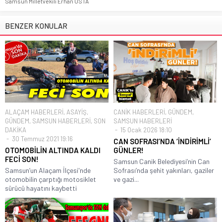
Samsun Milletvekili Erhan USTA
BENZER KONULAR
ALAÇAM HABERLERİ
,
ASAYİŞ
,
CANİK HABERLERİ
,
GÜNDEM
,
GÜNDEM
,
SAMSUN HABERLERİ
,
SON
SAMSUN HABERLERİ
DAKİKA
15 Ocak 2026 18:10
30 Temmuz 2021 19:16
CAN SOFRASI’NDA ‘İNDİRİMLİ’
OTOMOBİLİN ALTINDA KALDI
GÜNLER!
FECİ SON!
Samsun Canik Belediyesi’nin Can
Samsun’un Alaçam İlçesi'nde
Sofrası’nda şehit yakınları, gaziler
otomobilin çarptığı motosiklet
ve gazi...
sürücü hayatını kaybetti