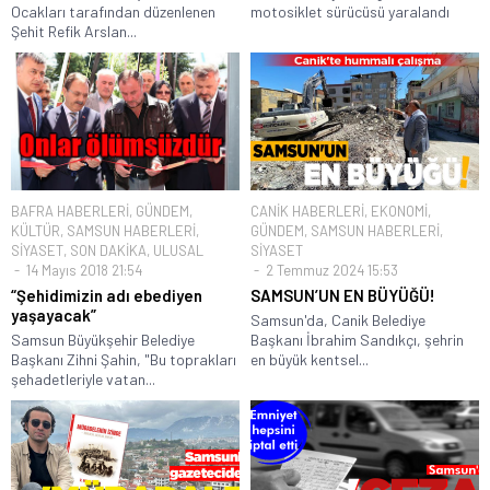
Ocakları tarafından düzenlenen
motosiklet sürücüsü yaralandı
Şehit Refik Arslan...
BAFRA HABERLERİ
,
GÜNDEM
,
CANİK HABERLERİ
,
EKONOMİ
,
KÜLTÜR
,
SAMSUN HABERLERİ
,
GÜNDEM
,
SAMSUN HABERLERİ
,
SİYASET
,
SON DAKİKA
,
ULUSAL
SİYASET
14 Mayıs 2018 21:54
2 Temmuz 2024 15:53
“Şehidimizin adı ebediyen
SAMSUN’UN EN BÜYÜĞÜ!
yaşayacak”
Samsun'da, Canik Belediye
Samsun Büyükşehir Belediye
Başkanı İbrahim Sandıkçı, şehrin
Başkanı Zihni Şahin, "Bu toprakları
en büyük kentsel...
şehadetleriyle vatan...