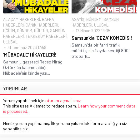
ALAÇAM HABERLERİ
,
BAFRA
ASAYİŞ
,
GÜNDEM
,
SAMSUN
HABERLERİ
,
CANİK HABERLERİ
,
HABERLERİ
,
ULUSAL
EĞİTİM
,
GÜNDEM
,
KÜLTÜR
,
SAMSUN
12 Nisan 2022 19:05
HABERLERİ
,
TEKKEKÖY HABERLERİ
,
Samsun’da ‘CEZA’ KOMEDİSİ!
ULUSAL
Samsun'da bir fahri trafik
31 Temmuz 2023 17:59
müfettişinin 1 ayda kestiği 800
‘MÜBADALE’ HİKAYELERİ!
otopark...
Samsunlu gazeteci Recep Miraç
Öztürk'ün kaleme aldığı
Mübadele'nin İzinde yazı...
YORUMLAR
Yorum yapabilmek için
oturum açmalısınız
.
This site uses Akismet to reduce spam.
Learn how your comment data
is processed.
Henüz yorum yapılmamış. İlk yorumu yukarıdaki form aracılığıyla siz
yapabilirsiniz.