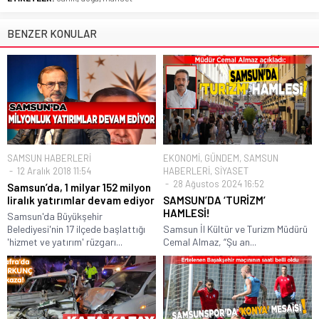
BENZER KONULAR
SAMSUN HABERLERİ
EKONOMİ
,
GÜNDEM
,
SAMSUN
12 Aralık 2018 11:54
HABERLERİ
,
SİYASET
28 Ağustos 2024 16:52
Samsun’da, 1 milyar 152 milyon
liralık yatırımlar devam ediyor
SAMSUN’DA ‘TURİZM’
HAMLESİ!
Samsun'da Büyükşehir
Belediyesi'nin 17 ilçede başlattığı
Samsun İl Kültür ve Turizm Müdürü
'hizmet ve yatırım' rüzgarı...
Cemal Almaz, “Şu an...