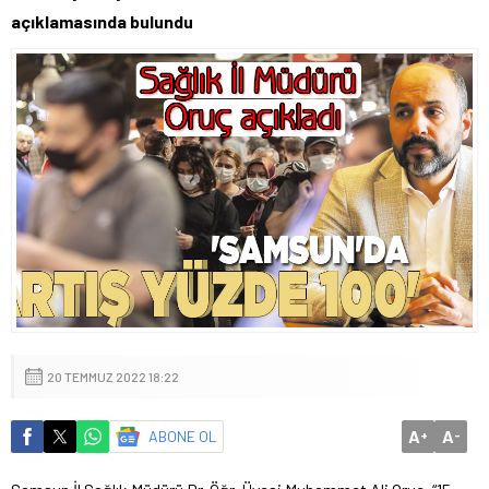
açıklamasında bulundu
20 TEMMUZ 2022 18:22
A
A
ABONE OL
+
-