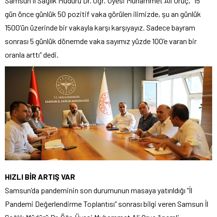
Samsun İl Sağlık Müdürü Dr. Öğr. Üyesi Muhammet Ali Oruç, “15
gün önce günlük 50 pozitif vaka görülen ilimizde, şu an günlük
1500’ün üzerinde bir vakayla karşı karşıyayız. Sadece bayram
sonrası 5 günlük dönemde vaka sayımız yüzde 100’e varan bir
oranla arttı” dedi.
HIZLI BİR ARTIŞ VAR
Samsun’da pandeminin son durumunun masaya yatırıldığı “İl
Pandemi Değerlendirme Toplantısı” sonrası bilgi veren Samsun İl