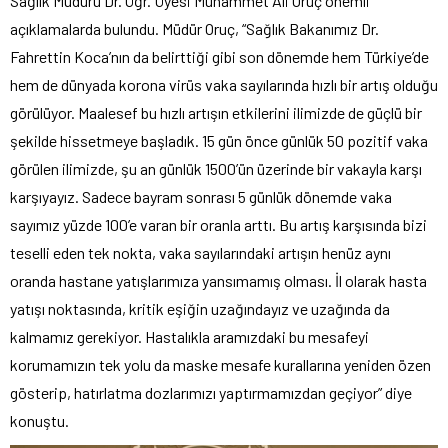
Sağlık Müdürü Dr. Öğr. Üyesi Muhammet Ali Oruç önemli
açıklamalarda bulundu. Müdür Oruç, “Sağlık Bakanımız Dr.
Fahrettin Koca’nın da belirttiği gibi son dönemde hem Türkiye’de
hem de dünyada korona virüs vaka sayılarında hızlı bir artış olduğu
görülüyor. Maalesef bu hızlı artışın etkilerini ilimizde de güçlü bir
şekilde hissetmeye başladık. 15 gün önce günlük 50 pozitif vaka
görülen ilimizde, şu an günlük 1500’ün üzerinde bir vakayla karşı
karşıyayız. Sadece bayram sonrası 5 günlük dönemde vaka
sayımız yüzde 100’e varan bir oranla arttı. Bu artış karşısında bizi
teselli eden tek nokta, vaka sayılarındaki artışın henüz aynı
oranda hastane yatışlarımıza yansımamış olması. İl olarak hasta
yatışı noktasında, kritik eşiğin uzağındayız ve uzağında da
kalmamız gerekiyor. Hastalıkla aramızdaki bu mesafeyi
korumamızın tek yolu da maske mesafe kurallarına yeniden özen
gösterip, hatırlatma dozlarımızı yaptırmamızdan geçiyor” diye
konuştu.