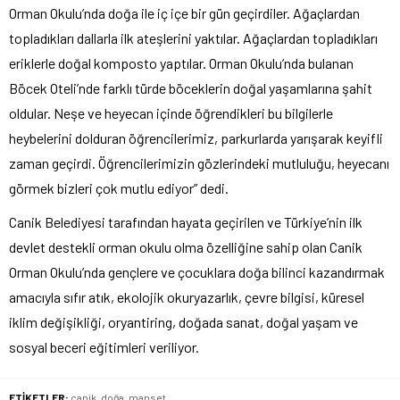
Orman Okulu’nda doğa ile iç içe bir gün geçirdiler. Ağaçlardan
topladıkları dallarla ilk ateşlerini yaktılar. Ağaçlardan topladıkları
eriklerle doğal komposto yaptılar. Orman Okulu’nda bulanan
Böcek Oteli’nde farklı türde böceklerin doğal yaşamlarına şahit
oldular. Neşe ve heyecan içinde öğrendikleri bu bilgilerle
heybelerini dolduran öğrencilerimiz, parkurlarda yarışarak keyifli
zaman geçirdi. Öğrencilerimizin gözlerindeki mutluluğu, heyecanı
görmek bizleri çok mutlu ediyor” dedi.
Canik Belediyesi tarafından hayata geçirilen ve Türkiye’nin ilk
devlet destekli orman okulu olma özelliğine sahip olan Canik
Orman Okulu’nda gençlere ve çocuklara doğa bilinci kazandırmak
amacıyla sıfır atık, ekolojik okuryazarlık, çevre bilgisi, küresel
iklim değişikliği, oryantiring, doğada sanat, doğal yaşam ve
sosyal beceri eğitimleri veriliyor.
ETİKETLER:
canik
,
doğa
,
manset