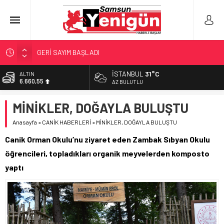
GERİ SAYIM BAŞLADI
SAMSUNSPOR’DA HEDEF 5’İNCİLİK!
İSTANBUL
31°C
BİST
13.779,39
‘BAFRA’YA YATIRIM YAPIN!’
AZ BULUTLU
İŞTE FINDIK FİYATI!
DOLAR
MİNİKLER, DOĞAYLA BULUŞTU
47,7111
YÖNETİCİ SEÇERKEN YAPILAN EN BÜYÜK HATALAR
Anasayfa
»
CANİK HABERLERİ
»
MİNİKLER, DOĞAYLA BULUŞTU
EURO
55,1881
Canik Orman Okulu’nu ziyaret eden Zambak Sıbyan Okulu
ALTIN
öğrencileri, topladıkları organik meyvelerden komposto
6.660,55
yaptı