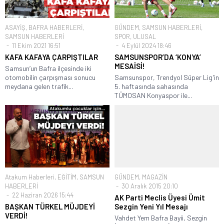
ASAYİŞ
,
BAFRA HABERLERİ
,
GÜNDEM
,
SAMSUN HABERLERİ
,
SAMSUN HABERLERİ
SPOR
,
ULUSAL
11 Ekim 2021 16:51
4 Eylül 2024 18:46
KAFA KAFAYA ÇARPIŞTILAR
SAMSUNSPOR’DA ‘KONYA’
MESAİSİ!
Samsun’un Bafra ilçesinde iki
otomobilin çarpışması sonucu
Samsunspor, Trendyol Süper Lig'in
meydana gelen trafik...
5. haftasında sahasında
TÜMOSAN Konyaspor ile...
Atakum Haberleri
,
EĞİTİM
,
SAMSUN
GÜNDEM
,
MAGAZİN
HABERLERİ
30 Aralık 2015 20:10
22 Haziran 2026 15:44
AK Parti Meclis Üyesi Ümit
BAŞKAN TÜRKEL MÜJDEYİ
Sezgin Yeni Yıl Mesajı
VERDİ!
Vahdet Yem Bafra Bayii, Sezgin