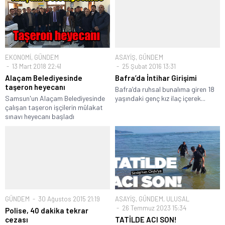
EKONOMİ
,
GÜNDEM
ASAYİŞ
,
GÜNDEM
13 Mart 2018 22:41
25 Şubat 2016 13:31
Alaçam Belediyesinde
Bafra’da İntihar Girişimi
taşeron heyecanı
Bafra’da ruhsal bunalıma giren 18
Samsun'un Alaçam Belediyesinde
yaşındaki genç kız ilaç içerek...
çalışan taşeron işçilerin mülakat
sınavı heyecanı başladı
GÜNDEM
30 Ağustos 2015 21:19
ASAYİŞ
,
GÜNDEM
,
ULUSAL
26 Temmuz 2023 15:34
Polise, 40 dakika tekrar
cezası
TATİLDE ACI SON!