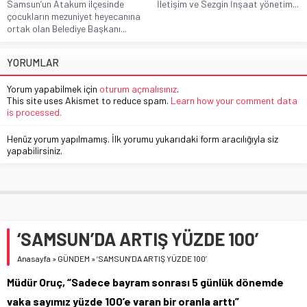
Samsun’un Atakum ilçesinde
İletişim ve Sezgin İnşaat yönetim...
çocukların mezuniyet heyecanına
ortak olan Belediye Başkanı...
YORUMLAR
Yorum yapabilmek için
oturum açmalısınız
.
This site uses Akismet to reduce spam.
Learn how your comment data
is processed.
Henüz yorum yapılmamış. İlk yorumu yukarıdaki form aracılığıyla siz
yapabilirsiniz.
‘SAMSUN’DA ARTIŞ YÜZDE 100’
Anasayfa
»
GÜNDEM
»
‘SAMSUN’DA ARTIŞ YÜZDE 100’
Müdür Oruç, “Sadece bayram sonrası 5 günlük dönemde
vaka sayımız yüzde 100’e varan bir oranla arttı”