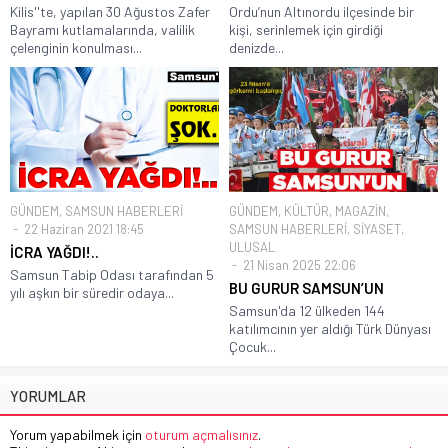
Kilis''te, yapılan 30 Ağustos Zafer
Ordu’nun Altınordu ilçesinde bir
Bayramı kutlamalarında, valilik
kişi, serinlemek için girdiği
çelenginin konulması...
denizde...
GÜNDEM
,
SAMSUN HABERLERİ
GÜNDEM
,
KÜLTÜR
,
MAGAZİN
,
22 Haziran 2021 18:45
SAMSUN HABERLERİ
,
SİYASET
,
ULUSAL
İCRA YAĞDI!..
21 Nisan 2025 22:06
Samsun Tabip Odası tarafından 5
BU GURUR SAMSUN’UN
yılı aşkın bir süredir odaya...
Samsun'da 12 ülkeden 144
katılımcının yer aldığı Türk Dünyası
Çocuk...
YORUMLAR
Yorum yapabilmek için
oturum açmalısınız
.