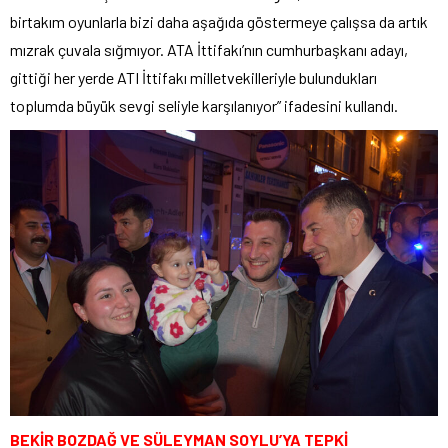
birtakım oyunlarla bizi daha aşağıda göstermeye çalışsa da artık
mızrak çuvala sığmıyor. ATA İttifakı’nın cumhurbaşkanı adayı,
gittiği her yerde ATI İttifakı milletvekilleriyle bulundukları
toplumda büyük sevgi seliyle karşılanıyor” ifadesini kullandı.
BEKİR BOZDAĞ VE SÜLEYMAN SOYLU’YA TEPKİ