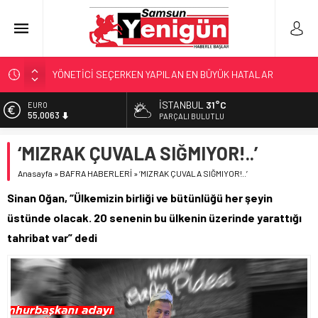
YÖNETİCİ SEÇERKEN YAPILAN EN BÜYÜK HATALAR
GERİ SAYIM BAŞLADI
SAMSUNSPOR’DA HEDEF 5’İNCİLİK!
İSTANBUL
31°C
EURO
55,0063
‘BAFRA’YA YATIRIM YAPIN!’
PARÇALI BULUTLU
İŞTE FINDIK FİYATI!
ALTIN
‘MIZRAK ÇUVALA SIĞMIYOR!..’
6.543,59
Anasayfa
»
BAFRA HABERLERİ
»
‘MIZRAK ÇUVALA SIĞMIYOR!..’
BİST
13.798,82
Sinan Oğan, “Ülkemizin birliği ve bütünlüğü her şeyin
DOLAR
üstünde olacak. 20 senenin bu ülkenin üzerinde yarattığı
47,7010
tahribat var” dedi