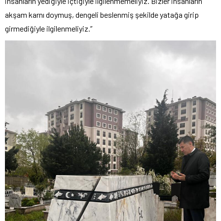
insanların yediğiyle içtiğiyle ilgilenmemeliyiz. Bizler insanların
akşam karnı doymuş, dengeli beslenmiş şekilde yatağa girip
girmediğiyle ilgilenmeliyiz.”