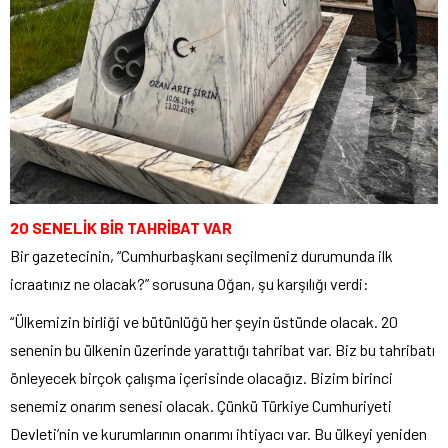
20 SENELİK BİR TAHRİBAT VAR
Bir gazetecinin, “Cumhurbaşkanı seçilmeniz durumunda ilk
icraatınız ne olacak?” sorusuna Oğan, şu karşılığı verdi:
“Ülkemizin birliği ve bütünlüğü her şeyin üstünde olacak. 20
senenin bu ülkenin üzerinde yarattığı tahribat var. Biz bu tahribatı
önleyecek birçok çalışma içerisinde olacağız. Bizim birinci
senemiz onarım senesi olacak. Çünkü Türkiye Cumhuriyeti
Devleti’nin ve kurumlarının onarımı ihtiyacı var. Bu ülkeyi yeniden