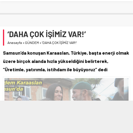
‘DAHA ÇOK İŞİMİZ VAR!’
Anasayfa
»
GÜNDEM
»
‘DAHA ÇOK İŞİMİZ VAR!’
Samsun’da konuşan Karaaslan, Türkiye, başta enerji olmak
üzere birçok alanda hızla yükseldiğini belirterek,
“Üretimle, yatırımla, istihdam ile büyüyoruz” dedi