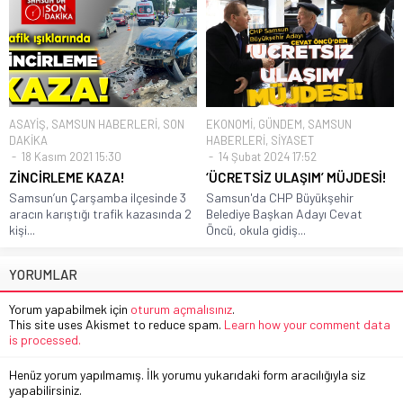
ASAYİŞ
,
SAMSUN HABERLERİ
,
SON
EKONOMİ
,
GÜNDEM
,
SAMSUN
DAKİKA
HABERLERİ
,
SİYASET
18 Kasım 2021 15:30
14 Şubat 2024 17:52
ZİNCİRLEME KAZA!
‘ÜCRETSİZ ULAŞIM’ MÜJDESİ!
Samsun’un Çarşamba ilçesinde 3
Samsun'da CHP Büyükşehir
aracın karıştığı trafik kazasında 2
Belediye Başkan Adayı Cevat
kişi...
Öncü, okula gidiş...
YORUMLAR
Yorum yapabilmek için
oturum açmalısınız
.
This site uses Akismet to reduce spam.
Learn how your comment data
is processed.
Henüz yorum yapılmamış. İlk yorumu yukarıdaki form aracılığıyla siz
yapabilirsiniz.