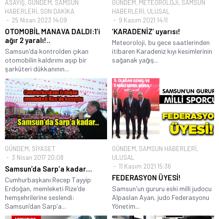
ASAYİŞ
,
GÜNDEM
,
SAMSUN
GÜNDEM
,
METEOROLOJİ
,
SAMSUN
HABERLERİ
,
SON DAKİKA
HABERLERİ
,
ULUSAL
25 Nisan 2023 14:09
9 Kasım 2021 14:11
OTOMOBİL MANAVA DALDI:1’i
‘KARADENİZ’ uyarısı!
ağır 2 yaralı!..
Meteoroloji, bu gece saatlerinden
Samsun'da kontrolden çıkan
itibaren Karadeniz kıyı kesimlerinin
otomobilin kaldırımı aşıp bir
sağanak yağış...
şarküteri dükkanının...
GÜNDEM
,
SİYASET
GÜNDEM
,
SAMSUN HABERLERİ
,
3 Nisan 2017 20:08
ULUSAL
11 Kasım 2021 15:36
Samsun’da Sarp’a kadar…
FEDERASYON ÜYESİ!
Cumhurbaşkanı Recep Tayyip
Erdoğan, memleketi Rize'de
Samsun'un gururu eski milli judocu
hemşehrilerine seslendi:
Alpaslan Ayan, judo Federasyonu
Samsun’dan Sarp’a...
Yönetim...