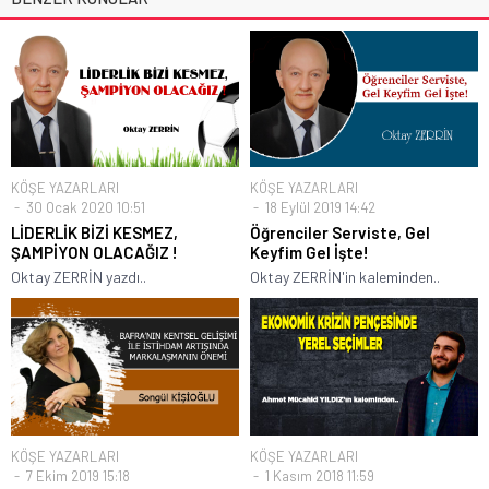
KÖŞE YAZARLARI
KÖŞE YAZARLARI
30 Ocak 2020 10:51
18 Eylül 2019 14:42
LİDERLİK BİZİ KESMEZ,
Öğrenciler Serviste, Gel
ŞAMPİYON OLACAĞIZ !
Keyfim Gel İşte!
Oktay ZERRİN yazdı..
Oktay ZERRİN'in kaleminden..
KÖŞE YAZARLARI
KÖŞE YAZARLARI
7 Ekim 2019 15:18
1 Kasım 2018 11:59