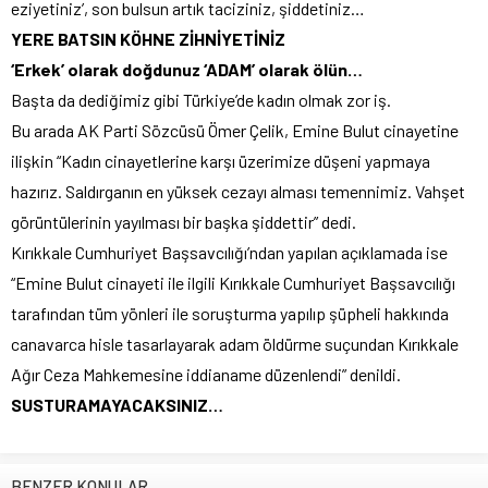
eziyetiniz’, son bulsun artık taciziniz, şiddetiniz…
YERE BATSIN KÖHNE ZİHNİYETİNİZ
‘Erkek’ olarak doğdunuz ‘ADAM’ olarak ölün…
Başta da dediğimiz gibi Türkiye’de kadın olmak zor iş.
Bu arada AK Parti Sözcüsü Ömer Çelik, Emine Bulut cinayetine
ilişkin “Kadın cinayetlerine karşı üzerimize düşeni yapmaya
hazırız. Saldırganın en yüksek cezayı alması temennimiz. Vahşet
görüntülerinin yayılması bir başka şiddettir” dedi.
Kırıkkale Cumhuriyet Başsavcılığı’ndan yapılan açıklamada ise
“Emine Bulut cinayeti ile ilgili Kırıkkale Cumhuriyet Başsavcılığı
tarafından tüm yönleri ile soruşturma yapılıp şüpheli hakkında
canavarca hisle tasarlayarak adam öldürme suçundan Kırıkkale
Ağır Ceza Mahkemesine iddianame düzenlendi” denildi.
SUSTURAMAYACAKSINIZ…
BENZER KONULAR