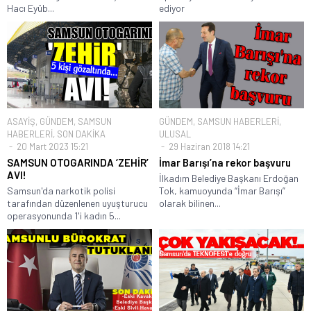
Hacı Eyüb...
ediyor
ASAYİŞ
,
GÜNDEM
,
SAMSUN
GÜNDEM
,
SAMSUN HABERLERİ
,
HABERLERİ
,
SON DAKİKA
ULUSAL
20 Mart 2023 15:21
29 Haziran 2018 14:21
SAMSUN OTOGARINDA ‘ZEHİR’
İmar Barışı’na rekor başvuru
AVI!
İlkadım Belediye Başkanı Erdoğan
Samsun'da narkotik polisi
Tok, kamuoyunda “İmar Barışı”
tarafından düzenlenen uyuşturucu
olarak bilinen...
operasyonunda 1'i kadın 5...