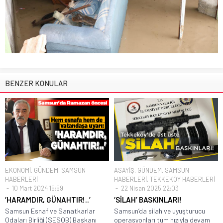
BENZER KONULAR
EKONOMİ
,
GÜNDEM
,
SAMSUN
ASAYİŞ
,
GÜNDEM
,
SAMSUN
HABERLERİ
HABERLERİ
,
TEKKEKÖY HABERLERİ
10 Mart 2024 15:59
22 Nisan 2025 22:03
‘HARAMDIR, GÜNAHTIR!..’
‘SİLAH’ BASKINLARI!
Samsun Esnaf ve Sanatkarlar
Samsun’da silah ve uyuşturucu
Odaları Birliği (SESOB) Başkanı
operasyonları tüm hızıyla devam