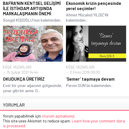
BAFRA’NIN KENTSEL GELİŞİMİ
Ekonomik krizin pençesinde
İLE İSTİHDAM ARTIŞINDA
yerel seçimler!
MARKALAŞMANIN ÖNEMİ
Ahmet Mücahid YILDIZ'IN
Songül KİŞİOĞLU'nun kaleminden..
kaleminden..
KÖŞE YAZARLARI
KÖŞE YAZARLARI
15 Şubat 2021 14:44
2 Ekim 2019 09:00
OKUDUKÇA ÜRETİRİZ
‘Semer’ taşımaya devam
Evet bir çınar ağacının gölgesinde,
Pervin GÜN'ün kaleminden..
çınar gibi bir anne. O...
YORUMLAR
Yorum yapabilmek için
oturum açmalısınız
.
This site uses Akismet to reduce spam.
Learn how your comment data
is processed.