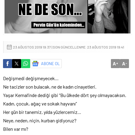
23 AĞUSTOS 2019 19:37 | SON GÜNCELLENME: 23 AĞUSTOS 2019 19:41
A
A
ABONE OL
+
-
Değişmedi değişmeyecek…
Ne tacizler son bulacak, ne de kadın cinayetleri.
Yaşar Kemal’inde dediği gibi “Bu ülkede dört şey olmayacaksın.
Kadın, çocuk, ağaç ve sokak hayvanı”
Her gün bir tanemiz, yılda yüzlercemiz…
Neye, neden, niçin, kurban gidiyoruz?
Bilen var mı?