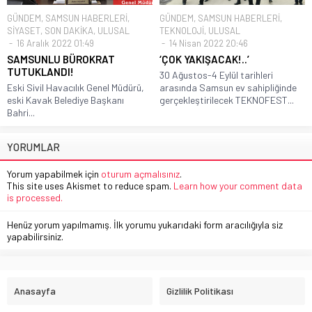
GÜNDEM
,
SAMSUN HABERLERİ
,
GÜNDEM
,
SAMSUN HABERLERİ
,
SİYASET
,
SON DAKİKA
,
ULUSAL
TEKNOLOJİ
,
ULUSAL
16 Aralık 2022 01:49
14 Nisan 2022 20:46
SAMSUNLU BÜROKRAT
‘ÇOK YAKIŞACAK!..’
TUTUKLANDI!
30 Ağustos-4 Eylül tarihleri
Eski Sivil Havacılık Genel Müdürü,
arasında Samsun ev sahipliğinde
eski Kavak Belediye Başkanı
gerçekleştirilecek TEKNOFEST...
Bahri...
YORUMLAR
Yorum yapabilmek için
oturum açmalısınız
.
This site uses Akismet to reduce spam.
Learn how your comment data
is processed.
Henüz yorum yapılmamış. İlk yorumu yukarıdaki form aracılığıyla siz
yapabilirsiniz.
Anasayfa
Gizlilik Politikası