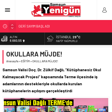
GERİ SAYIM BAŞLADI
SAMSUNSPOR’DA HEDEF 5’İNCİLİK!
İSTANBUL
29°C
ALTIN
6.660,55
‘BAFRA’YA YATIRIM YAPIN!’
HAFIF YAĞMURLU
İŞTE FINDIK FİYATI!
BİST
OKULLARA MÜJDE!
13.779,39
YÖNETİCİ SEÇERKEN YAPILAN EN BÜYÜK HATALAR
Anasayfa
»
EĞİTİM
»
OKULLARA MÜJDE!
DOLAR
47,7111
Samsun Valisi Doç. Dr. Zülkif Dağlı, “Kütüphanesiz Okul
EURO
Kalmayacak Projesi” kapsamında Terme ilçesinde iş
55,1881
adamlarının destekleriyle okullarda kurulan
kütüphanelerin açılışını gerçekleştirdi