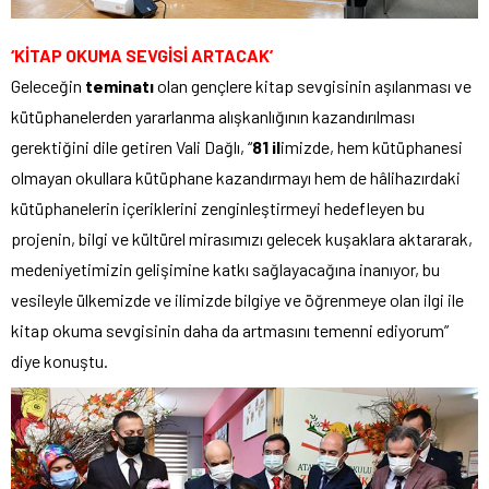
‘KİTAP OKUMA SEVGİSİ ARTACAK’
Geleceğin
teminatı
olan gençlere kitap sevgisinin aşılanması ve
kütüphanelerden yararlanma alışkanlığının kazandırılması
gerektiğini dile getiren Vali Dağlı, “
81 il
imizde, hem kütüphanesi
olmayan okullara kütüphane kazandırmayı hem de hâlihazırdaki
kütüphanelerin içeriklerini zenginleştirmeyi hedefleyen bu
projenin, bilgi ve kültürel mirasımızı gelecek kuşaklara aktararak,
medeniyetimizin gelişimine katkı sağlayacağına inanıyor, bu
vesileyle ülkemizde ve ilimizde bilgiye ve öğrenmeye olan ilgi ile
kitap okuma sevgisinin daha da artmasını temenni ediyorum”
diye konuştu.