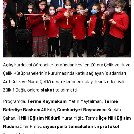
Açılış kurdelesi öğrenciler tarafından kesilen Zümra Çelik ve Hava
Çelik Kütüphanelerinin kurulmasında katkı sağlayan iş adamları
Arif Çelik ve Murat Çelik’i desteklerinden dolayı tebrik eden Vali
Zülkif Dağlı, onlara
plaket
takdim etti.
Programda,
Terme Kaymakam
ı Metin Maytalman,
Terme
Belediye Başkan
ı Ali Kılıç,
Cumhuriyet Başsavcısı
Seçkin
Şahan,
İl Milli Eğitim Müdürü
Murat Yiğit, Terme
İlçe Milli Eğitim
Müdürü
Özer Ersoy,
siyasi parti temsilcileri
ve
protokol