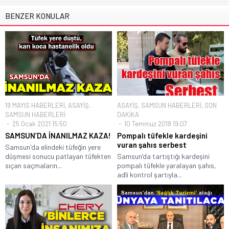
BENZER KONULAR
19 MAYIS HABERLERİ
,
ASAYİŞ
,
ASAYİŞ
,
SAMSUN HABERLERİ
,
SON
SAMSUN HABERLERİ
DAKİKA
25 Ocak 2021 15:50
10 Temmuz 2018 19:07
SAMSUN’DA İNANILMAZ KAZA!
Pompalı tüfekle kardeşini
vuran şahıs serbest
Samsun'da elindeki tüfeğin yere
düşmesi sonucu patlayan tüfekten
Samsun’da tartıştığı kardeşini
sıçan saçmaların...
pompalı tüfekle yaralayan şahıs,
adli kontrol şartıyla...