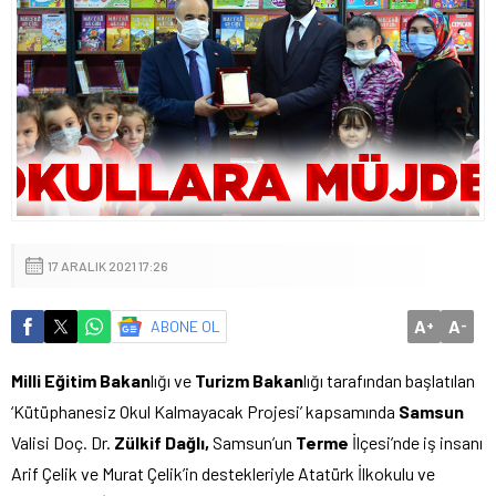
17 ARALIK 2021 17:26
A
A
ABONE OL
+
-
Milli Eğitim Bakan
lığı ve
Turizm Bakan
lığı tarafından başlatılan
‘Kütüphanesiz Okul Kalmayacak Projesi’ kapsamında
Samsun
Valisi Doç. Dr.
Zülkif Dağlı,
Samsun’un
Terme
İlçesi’nde iş insanı
Arif Çelik ve Murat Çelik’in destekleriyle Atatürk İlkokulu ve