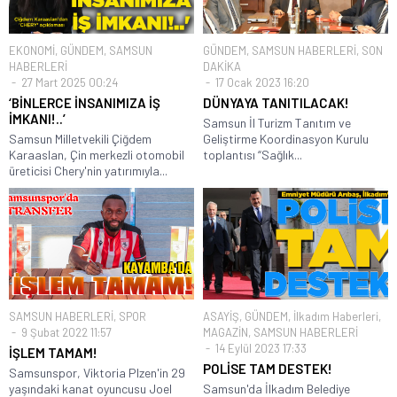
EKONOMİ
,
GÜNDEM
,
SAMSUN
GÜNDEM
,
SAMSUN HABERLERİ
,
SON
HABERLERİ
DAKİKA
27 Mart 2025 00:24
17 Ocak 2023 16:20
‘BİNLERCE İNSANIMIZA İŞ
DÜNYAYA TANITILACAK!
İMKANI!..’
Samsun İl Turizm Tanıtım ve
Samsun Milletvekili Çiğdem
Geliştirme Koordinasyon Kurulu
Karaaslan, Çin merkezli otomobil
toplantısı “Sağlık...
üreticisi Chery'nin yatırımıyla...
SAMSUN HABERLERİ
,
SPOR
ASAYİŞ
,
GÜNDEM
,
İlkadım Haberleri
,
9 Şubat 2022 11:57
MAGAZİN
,
SAMSUN HABERLERİ
14 Eylül 2023 17:33
İŞLEM TAMAM!
POLİSE TAM DESTEK!
Samsunspor, Viktoria Plzen'in 29
yaşındaki kanat oyuncusu Joel
Samsun'da İlkadım Belediye