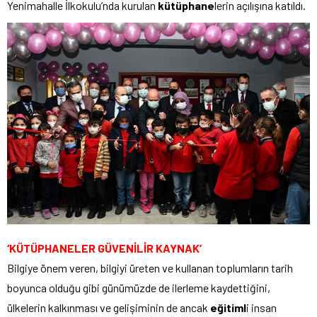
Yenimahalle İlkokulu’nda kurulan
kütüphane
lerin açılışına katıldı.
‘KÜTÜPHANELER GÜVENİLİR KAYNAK’
Bilgiye önem veren, bilgiyi üreten ve kullanan toplumların tarih
boyunca olduğu gibi günümüzde de ilerleme kaydettiğini,
ülkelerin kalkınması ve gelişiminin de ancak
eğitiml
i insan