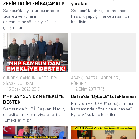
ZEHİR TACİRLERİ KAÇAMADI!
yaraladı
Samsun’da uyuşturucu madde
Samsun’da bir kişi, daha önce
ticareti ve kullanımının
hırsızlık yaptığı marketin sahibini
önlenmesine yönelik yürütülen
kendisini...
çalışmalar...
GÜNDEM
,
SAMSUN HABERLERİ
,
ASAYİŞ
,
BAFRA HABERLERİ
,
SİYASET
,
ULUSAL
GÜNDEM
15 Ocak 2026 20:51
2 Ekim 2017 17:13
MHP SAMSUN’DAN EMEKLİYE
Bafra’da “ByLock” tutuklaması
DESTEK!
Bafra’da FETÖ/PDY soruşturması
Samsun'da MHP İl Başkanı Mucur,
kapsamında gözaltına alınan ve”
emekli derneklerini ziyaret etti,
ByLock” kullandıkları ileri...
"Emeklilerimizin...