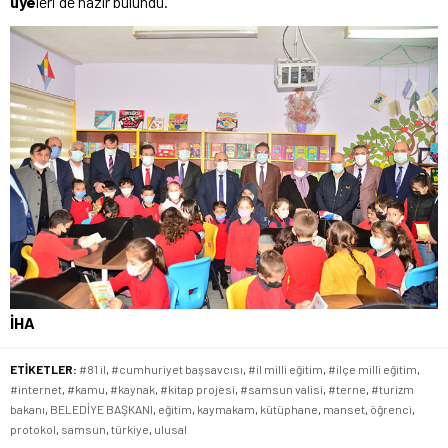
üye
leri de hazır bulundu.
İHA
ETİKETLER:
#81 il
,
#cumhuriyet başsavcısı
,
#il milli eğitim
,
#ilçe milli eğitim
,
#internet
,
#kamu
,
#kaynak
,
#kitap projesi
,
#samsun valisi
,
#terne
,
#turizm
bakanı
,
BELEDİYE BAŞKANI
,
eğitim
,
kaymakam
,
kütüphane
,
manset
,
öğrenci
,
protokol
,
samsun
,
türkiye
,
ulusal