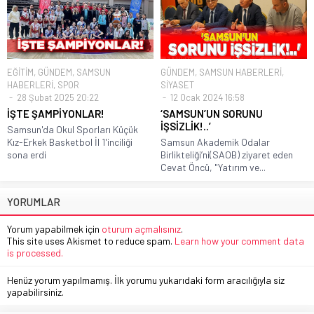
EĞİTİM
,
GÜNDEM
,
SAMSUN
GÜNDEM
,
SAMSUN HABERLERİ
,
HABERLERİ
,
SPOR
SİYASET
28 Şubat 2025 20:22
12 Ocak 2024 16:58
İŞTE ŞAMPİYONLAR!
‘SAMSUN’UN SORUNU
İŞSİZLİK!..’
Samsun'da Okul Sporları Küçük
Kız-Erkek Basketbol İl 1'inciliği
Samsun Akademik Odalar
sona erdi
Birlikteliği’ni(SAOB) ziyaret eden
Cevat Öncü, "Yatırım ve...
YORUMLAR
Yorum yapabilmek için
oturum açmalısınız
.
This site uses Akismet to reduce spam.
Learn how your comment data
is processed.
Henüz yorum yapılmamış. İlk yorumu yukarıdaki form aracılığıyla siz
yapabilirsiniz.