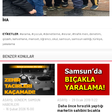
İHA
ETİKETLER:
#arama
,
#çocuk
,
#denetleme
,
#esrar
,
#trafik men
,
denetim
,
gözaltı
,
kahvehane
,
manset
,
öğrenci
,
okul
,
samsun
,
samsun valiliği
,
türkiye
,
yakalama
BENZER KONULAR
ASAYİŞ
,
GÜNDEM
,
SAMSUN
ASAYİŞ
29 Ocak 2019 11:22
HABERLERİ
Daha önce hırsızlık yaptığı
16 Şubat 2026 15:00
marketin sahibini bıçakla