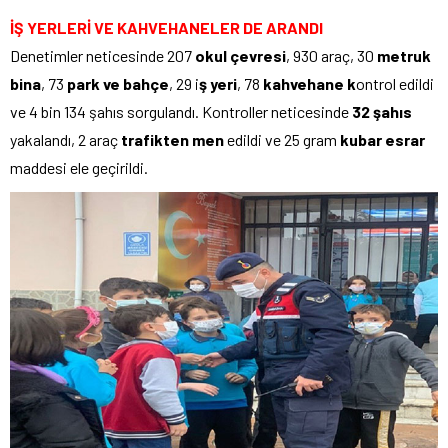
İŞ YERLERİ VE KAHVEHANELER DE ARANDI
Denetimler neticesinde 207
okul çevresi
, 930 araç, 30
metruk
bina
, 73
park ve bahçe
, 29 i
ş yeri
, 78
kahvehane k
ontrol edildi
ve 4 bin 134 şahıs sorgulandı. Kontroller neticesinde
32 şahıs
yakalandı, 2 araç
trafikten men
edildi ve 25 gram
kubar esrar
maddesi ele geçirildi.