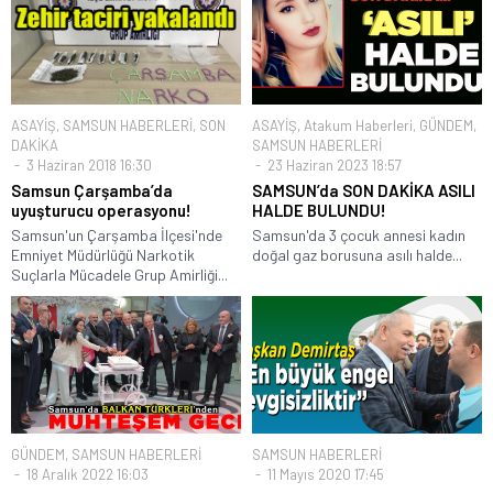
ASAYİŞ
,
SAMSUN HABERLERİ
,
SON
ASAYİŞ
,
Atakum Haberleri
,
GÜNDEM
,
DAKİKA
SAMSUN HABERLERİ
3 Haziran 2018 16:30
23 Haziran 2023 18:57
Samsun Çarşamba’da
SAMSUN’da SON DAKİKA ASILI
uyuşturucu operasyonu!
HALDE BULUNDU!
Samsun'un Çarşamba İlçesi'nde
Samsun'da 3 çocuk annesi kadın
Emniyet Müdürlüğü Narkotik
doğal gaz borusuna asılı halde...
Suçlarla Mücadele Grup Amirliği...
GÜNDEM
,
SAMSUN HABERLERİ
SAMSUN HABERLERİ
18 Aralık 2022 16:03
11 Mayıs 2020 17:45