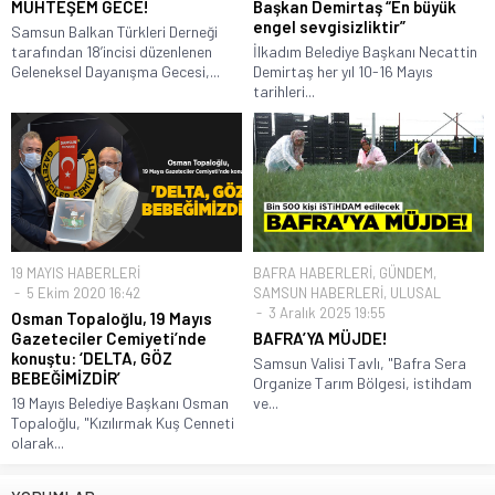
MUHTEŞEM GECE!
Başkan Demirtaş “En büyük
engel sevgisizliktir”
Samsun Balkan Türkleri Derneği
tarafından 18’incisi düzenlenen
İlkadım Belediye Başkanı Necattin
Geleneksel Dayanışma Gecesi,...
Demirtaş her yıl 10-16 Mayıs
tarihleri...
19 MAYIS HABERLERİ
BAFRA HABERLERİ
,
GÜNDEM
,
5 Ekim 2020 16:42
SAMSUN HABERLERİ
,
ULUSAL
3 Aralık 2025 19:55
Osman Topaloğlu, 19 Mayıs
Gazeteciler Cemiyeti’nde
BAFRA’YA MÜJDE!
konuştu: ‘DELTA, GÖZ
Samsun Valisi Tavlı, "Bafra Sera
BEBEĞİMİZDİR’
Organize Tarım Bölgesi, istihdam
19 Mayıs Belediye Başkanı Osman
ve...
Topaloğlu, "Kızılırmak Kuş Cenneti
olarak...