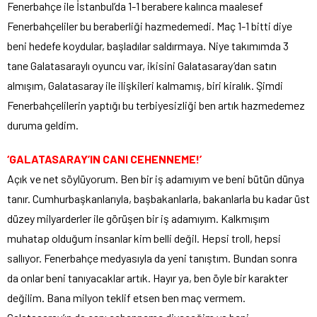
Fenerbahçe ile İstanbul’da 1-1 berabere kalınca maalesef
Fenerbahçeliler bu beraberliği hazmedemedi. Maç 1-1 bitti diye
beni hedefe koydular, başladılar saldırmaya. Niye takımımda 3
tane Galatasaraylı oyuncu var, ikisini Galatasaray’dan satın
almışım, Galatasaray ile ilişkileri kalmamış, biri kiralık. Şimdi
Fenerbahçelilerin yaptığı bu terbiyesizliği ben artık hazmedemez
duruma geldim.
‘GALATASARAY’IN CANI CEHENNEME!’
Açık ve net söylüyorum. Ben bir iş adamıyım ve beni bütün dünya
tanır. Cumhurbaşkanlarıyla, başbakanlarla, bakanlarla bu kadar üst
düzey milyarderler ile görüşen bir iş adamıyım. Kalkmışım
muhatap olduğum insanlar kim belli değil. Hepsi troll, hepsi
sallıyor. Fenerbahçe medyasıyla da yeni tanıştım. Bundan sonra
da onlar beni tanıyacaklar artık. Hayır ya, ben öyle bir karakter
değilim. Bana milyon teklif etsen ben maç vermem.