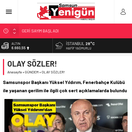
GERİ SAYIM BAŞLADI
SAMSUNSPOR’DA HEDEF 5’İNCİLİK!
İSTANBUL
28°C
ALTIN
6.660,55
‘BAFRA’YA YATIRIM YAPIN!’
HAFIF YAĞMURLU
İŞTE FINDIK FİYATI!
BİST
OLAY SÖZLER!
13.779,39
YÖNETİCİ SEÇERKEN YAPILAN EN BÜYÜK HATALAR
Anasayfa
»
GÜNDEM
»
OLAY SÖZLER!
DOLAR
47,7111
Samsunspor Başkanı Yüksel Yıldırım, Fenerbahçe Kulübü
EURO
ile yaşanan gerilim ile ilgili çok sert açıklamalarda bulundu
55,1881