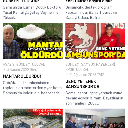
GÖRKEMLİ DÜĞÜN!
Yeni fikirler hayırlı olsun…
Samsun'da Uzman Çocuk Doktoru
Girişimcilik destek programı
Yusuf Kemal Çağatay Seymen ile
kapsamında, Bafra Ticaret ve
Yüksek...
Sanayi Odası, Bafra...
ASAYİŞ
,
GÜNDEM
,
ULUSAL
GÜNDEM
,
SAMSUN HABERLERİ
,
3 Kasım 2022 16:47
SPOR
,
ULUSAL
31 Ağustos 2023 17:12
MANTAR ÖLDÜRDÜ!
GENÇ YETENEK
Ordu'da fındık bahçesinden
SAMSUNSPOR’DA!
topladıkları mantardan yiyen koca
Samsun'da kaldırıldığı hastanede...
Samsunspor, genç yetenek avına
devam ediyor. Kırmızı-Beyazlılar'ın
son hamlesi, 2007...