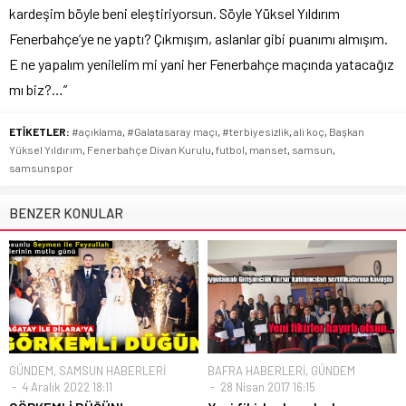
kardeşim böyle beni eleştiriyorsun. Söyle Yüksel Yıldırım
Fenerbahçe’ye ne yaptı? Çıkmışım, aslanlar gibi puanımı almışım.
E ne yapalım yenilelim mi yani her Fenerbahçe maçında yatacağız
mı biz?…”
ETİKETLER:
#açıklama
,
#Galatasaray maçı
,
#terbiyesizlik
,
ali koç
,
Başkan
Yüksel Yıldırım
,
Fenerbahçe Divan Kurulu
,
futbol
,
manset
,
samsun
,
samsunspor
BENZER KONULAR
GÜNDEM
,
SAMSUN HABERLERİ
BAFRA HABERLERİ
,
GÜNDEM
4 Aralık 2022 18:11
28 Nisan 2017 16:15