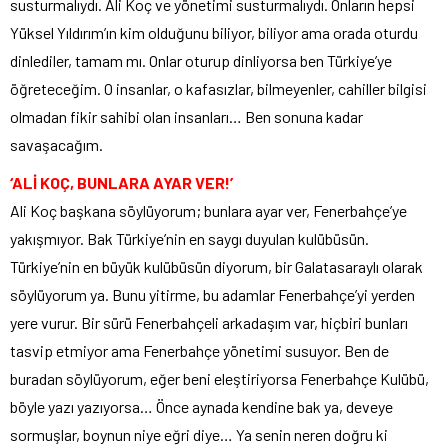
susturmalıydı. Ali Koç ve yönetimi susturmalıydı. Onların hepsi
Yüksel Yıldırım’ın kim olduğunu biliyor, biliyor ama orada oturdu
dinlediler, tamam mı. Onlar oturup dinliyorsa ben Türkiye’ye
öğreteceğim. O insanlar, o kafasızlar, bilmeyenler, cahiller bilgisi
olmadan fikir sahibi olan insanları… Ben sonuna kadar
savaşacağım.
‘ALİ KOÇ, BUNLARA AYAR VER!’
Ali Koç başkana söylüyorum; bunlara ayar ver, Fenerbahçe’ye
yakışmıyor. Bak Türkiye’nin en saygı duyulan kulübüsün.
Türkiye’nin en büyük kulübüsün diyorum, bir Galatasaraylı olarak
söylüyorum ya. Bunu yitirme, bu adamlar Fenerbahçe’yi yerden
yere vurur. Bir sürü Fenerbahçeli arkadaşım var, hiçbiri bunları
tasvip etmiyor ama Fenerbahçe yönetimi susuyor. Ben de
buradan söylüyorum, eğer beni eleştiriyorsa Fenerbahçe Kulübü,
böyle yazı yazıyorsa… Önce aynada kendine bak ya, deveye
sormuşlar, boynun niye eğri diye… Ya senin neren doğru ki