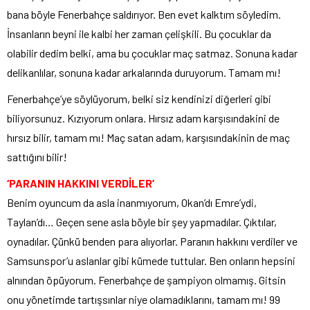
bana böyle Fenerbahçe saldırıyor. Ben evet kalktım söyledim.
İnsanların beyni ile kalbi her zaman çelişkili. Bu çocuklar da
olabilir dedim belki, ama bu çocuklar maç satmaz. Sonuna kadar
delikanlılar, sonuna kadar arkalarında duruyorum. Tamam mı!
Fenerbahçe’ye söylüyorum, belki siz kendinizi diğerleri gibi
biliyorsunuz. Kızıyorum onlara. Hırsız adam karşısındakini de
hırsız bilir, tamam mı! Maç satan adam, karşısındakinin de maç
sattığını bilir!
‘PARANIN HAKKINI VERDİLER’
Benim oyuncum da asla inanmıyorum, Okan’dı Emre’ydi,
Taylan’dı… Geçen sene asla böyle bir şey yapmadılar. Çıktılar,
oynadılar. Çünkü benden para alıyorlar. Paranın hakkını verdiler ve
Samsunspor’u aslanlar gibi kümede tuttular. Ben onların hepsini
alnından öpüyorum. Fenerbahçe de şampiyon olmamış. Gitsin
onu yönetimde tartışsınlar niye olamadıklarını, tamam mı! 99