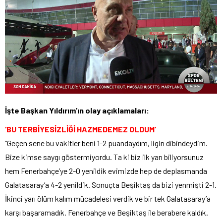
İşte Başkan Yıldırım’ın olay açıklamaları:
‘BU TERBİYESİZLİĞİ HAZMEDEMEZ OLDUM’
“Geçen sene bu vakitler beni 1-2 puandaydım, ligin dibindeydim.
Bize kimse saygı göstermiyordu. Ta ki biz ilk yarı biliyorsunuz
hem Fenerbahçe’ye 2-0 yenildik evimizde hep de deplasmanda
Galatasaray’a 4-2 yenildik. Sonuçta Beşiktaş da bizi yenmişti 2-1.
İkinci yarı ölüm kalım mücadelesi verdik ve bir tek Galatasaray’a
karşı başaramadık. Fenerbahçe ve Beşiktaş ile berabere kaldık.