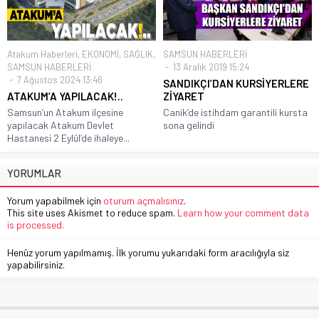
Atakum Haberleri
,
EKONOMİ
,
SAĞLIK
,
SAMSUN HABERLERİ
SAMSUN HABERLERİ
13 Aralık 2019 15:24
7 Ağustos 2024 13:46
SANDIKÇI’DAN KURSİYERLERE
ATAKUM’A YAPILACAK!..
ZİYARET
Samsun’un Atakum ilçesine
Canik’de istihdam garantili kursta
yapılacak Atakum Devlet
sona gelindi
Hastanesi 2 Eylül’de ihaleye...
YORUMLAR
Yorum yapabilmek için
oturum açmalısınız
.
This site uses Akismet to reduce spam.
Learn how your comment data
is processed.
Henüz yorum yapılmamış. İlk yorumu yukarıdaki form aracılığıyla siz
yapabilirsiniz.