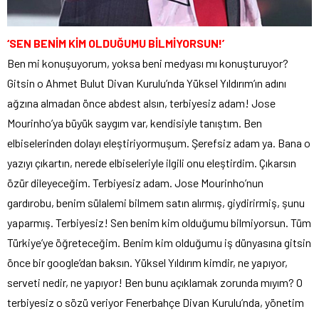
‘SEN BENİM KİM OLDUĞUMU BİLMİYORSUN!’
Ben mi konuşuyorum, yoksa beni medyası mı konuşturuyor?
Gitsin o Ahmet Bulut Divan Kurulu’nda Yüksel Yıldırım’ın adını
ağzına almadan önce abdest alsın, terbiyesiz adam! Jose
Mourinho’ya büyük saygım var, kendisiyle tanıştım. Ben
elbiselerinden dolayı eleştiriyormuşum. Şerefsiz adam ya. Bana o
yazıyı çıkartın, nerede elbiseleriyle ilgili onu eleştirdim. Çıkarsın
özür dileyeceğim. Terbiyesiz adam. Jose Mourinho’nun
gardırobu, benim sülalemi bilmem satın alırmış, giydirirmiş, şunu
yaparmış. Terbiyesiz! Sen benim kim olduğumu bilmiyorsun. Tüm
Türkiye’ye öğreteceğim. Benim kim olduğumu iş dünyasına gitsin
önce bir google’dan baksın. Yüksel Yıldırım kimdir, ne yapıyor,
serveti nedir, ne yapıyor! Ben bunu açıklamak zorunda mıyım? O
terbiyesiz o sözü veriyor Fenerbahçe Divan Kurulu’nda, yönetim