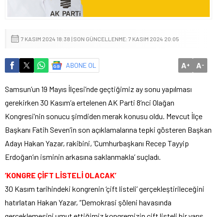
7 KASIM 2024 18:38 | SON GÜNCELLENME: 7 KASIM 2024 20:05
A
A
ABONE OL
+
-
Samsun’un 19 Mayıs İlçesi’nde geçtiğimiz ay sonu yapılması
gerekirken 30 Kasım’a ertelenen AK Parti 8’nci Olağan
Kongresi’nin sonucu şimdiden merak konusu oldu. Mevcut İlçe
Başkanı Fatih Seven’in son açıklamalarına tepki gösteren Başkan
Adayı Hakan Yazar, rakibini, ‘Cumhurbaşkanı Recep Tayyip
Erdoğan’ın isminin arkasına saklanmakla’ suçladı.
‘KONGRE ÇİFT LİSTELİ OLACAK’
30 Kasım tarihindeki kongrenin ‘çift listeli’ gerçekleştirileceğini
hatırlatan Hakan Yazar, “Demokrasi şöleni havasında
gerçeklemesini umut ettiğimiz kongremizin çift listeli bir yarış