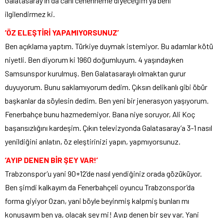
Galatasaray’ın da canı cehenneme diyeceğim ya beni
ilgilendirmez ki.
‘ÖZ ELEŞTİRİ YAPAMIYORSUNUZ’
Ben açıklama yaptım. Türkiye duymak istemiyor. Bu adamlar kötü
niyetli. Ben diyorum ki 1960 doğumluyum. 4 yaşındayken
Samsunspor kurulmuş. Ben Galatasaraylı olmaktan gurur
duyuyorum. Bunu saklamıyorum dedim. Çıksın delikanlı gibi öbür
başkanlar da söylesin dedim. Ben yeni bir jenerasyon yaşıyorum.
Fenerbahçe bunu hazmedemiyor. Bana niye soruyor, Ali Koç
başarısızlığını kardeşim. Çıkın televizyonda Galatasaray’a 3-1 nasıl
yenildiğini anlatın, öz eleştirinizi yapın, yapmıyorsunuz.
‘AYIP DENEN BİR ŞEY VAR!’
Trabzonspor’u yani 90+12’de nasıl yendiğiniz orada gözüküyor.
Ben şimdi kalkayım da Fenerbahçeli oyuncu Trabzonspor’da
forma giyiyor Ozan, yani böyle beyinmiş kalpmiş bunları mı
konuşayım ben ya, olacak şey mi! Ayıp denen bir şey var. Yani