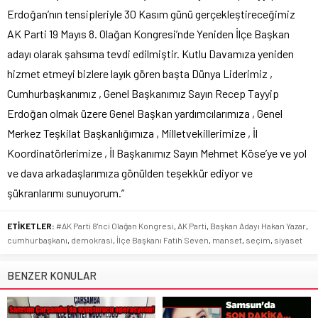
Erdoğan’nın tensipleriyle 30 Kasım günü gerçekleştireceğimiz
AK Parti 19 Mayıs 8. Olağan Kongresi’nde Yeniden İlçe Başkan
adayı olarak şahsıma tevdi edilmiştir. Kutlu Davamıza yeniden
hizmet etmeyi bizlere layık gören başta Dünya Liderimiz ,
Cumhurbaşkanımız , Genel Başkanımız Sayın Recep Tayyip
Erdoğan olmak üzere Genel Başkan yardımcılarımıza , Genel
Merkez Teşkilat Başkanlığımıza , Milletvekillerimize , İl
Koordinatörlerimize , İl Başkanımız Sayın Mehmet Köse’ye ve yol
ve dava arkadaşlarımıza gönülden teşekkür ediyor ve
şükranlarımı sunuyorum.”
ETİKETLER:
#AK Parti 8'nci Olağan Kongresi
,
AK Parti
,
Başkan Adayı Hakan Yazar
,
cumhurbaşkanı
,
demokrasi
,
İlçe Başkanı Fatih Seven
,
manset
,
seçim
,
siyaset
BENZER KONULAR