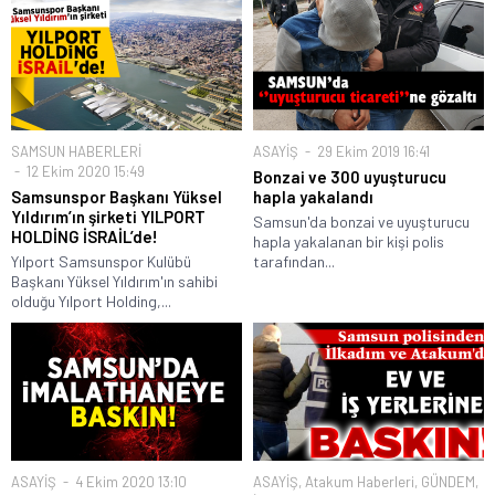
SAMSUN HABERLERİ
ASAYİŞ
29 Ekim 2019 16:41
12 Ekim 2020 15:49
Bonzai ve 300 uyuşturucu
Samsunspor Başkanı Yüksel
hapla yakalandı
Yıldırım’ın şirketi YILPORT
Samsun'da bonzai ve uyuşturucu
HOLDİNG İSRAİL’de!
hapla yakalanan bir kişi polis
Yılport Samsunspor Kulübü
tarafından...
Başkanı Yüksel Yıldırım'ın sahibi
olduğu Yılport Holding,...
ASAYİŞ
4 Ekim 2020 13:10
ASAYİŞ
,
Atakum Haberleri
,
GÜNDEM
,