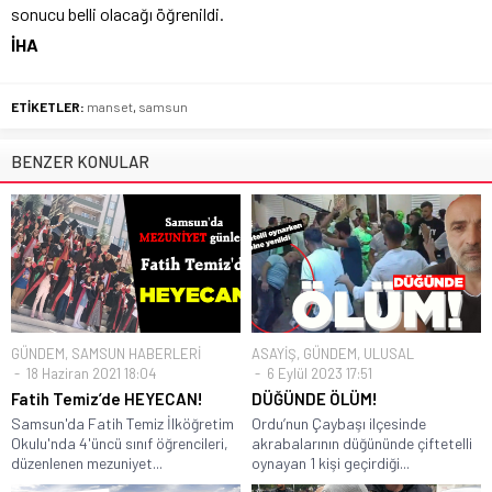
sonucu belli olacağı öğrenildi.
İHA
ETİKETLER:
manset
,
samsun
BENZER KONULAR
GÜNDEM
,
SAMSUN HABERLERİ
ASAYİŞ
,
GÜNDEM
,
ULUSAL
18 Haziran 2021 18:04
6 Eylül 2023 17:51
Fatih Temiz’de HEYECAN!
DÜĞÜNDE ÖLÜM!
Samsun'da Fatih Temiz İlköğretim
Ordu’nun Çaybaşı ilçesinde
Okulu'nda 4'üncü sınıf öğrencileri,
akrabalarının düğününde çiftetelli
düzenlenen mezuniyet...
oynayan 1 kişi geçirdiği...