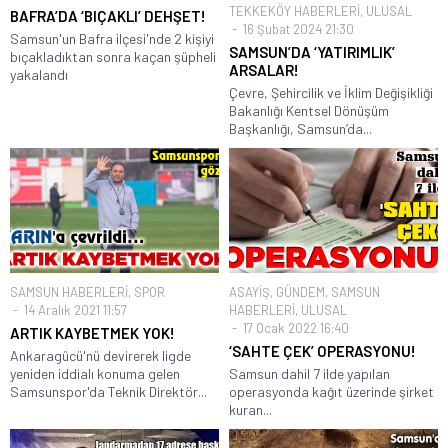
TEKKEKÖY HABERLERİ
,
ULUSAL
BAFRA’DA ‘BIÇAKLI’ DEHŞET!
16 Şubat 2024 21:30
Samsun'un Bafra ilçesi'nde 2 kişiyi
SAMSUN’DA ‘YATIRIMLIK’
bıçakladıktan sonra kaçan şüpheli
ARSALAR!
yakalandı
Çevre, Şehircilik ve İklim Değişikliği
Bakanlığı Kentsel Dönüşüm
Başkanlığı, Samsun’da...
SAMSUN HABERLERİ
,
SPOR
ASAYİŞ
,
GÜNDEM
,
SAMSUN
14 Aralık 2021 11:57
HABERLERİ
,
ULUSAL
17 Ocak 2022 16:40
ARTIK KAYBETMEK YOK!
‘SAHTE ÇEK’ OPERASYONU!
Ankaragücü'nü devirerek ligde
yeniden iddialı konuma gelen
Samsun dahil 7 ilde yapılan
Samsunspor'da Teknik Direktör...
operasyonda kağıt üzerinde şirket
kuran...