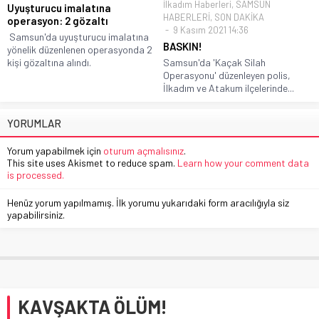
İlkadım Haberleri
,
SAMSUN
Uyuşturucu imalatına
HABERLERİ
,
SON DAKİKA
operasyon: 2 gözaltı
9 Kasım 2021 14:36
Samsun'da uyuşturucu imalatına
BASKIN!
yönelik düzenlenen operasyonda 2
kişi gözaltına alındı.
Samsun'da 'Kaçak Silah
Operasyonu' düzenleyen polis,
İlkadım ve Atakum ilçelerinde...
YORUMLAR
Yorum yapabilmek için
oturum açmalısınız
.
This site uses Akismet to reduce spam.
Learn how your comment data
is processed.
Henüz yorum yapılmamış. İlk yorumu yukarıdaki form aracılığıyla siz
yapabilirsiniz.
KAVŞAKTA ÖLÜM!