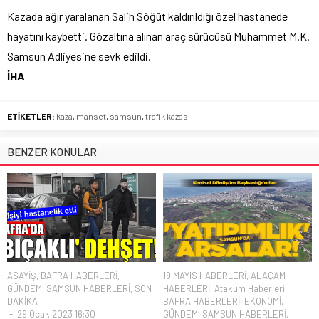
Kazada ağır yaralanan Salih Söğüt kaldırıldığı özel hastanede
hayatını kaybetti. Gözaltına alınan araç sürücüsü Muhammet M.K.
Samsun Adliyesine sevk edildi.
İHA
ETİKETLER:
kaza
,
manset
,
samsun
,
trafik kazası
BENZER KONULAR
ASAYİŞ
,
BAFRA HABERLERİ
,
19 MAYIS HABERLERİ
,
ALAÇAM
GÜNDEM
,
SAMSUN HABERLERİ
,
SON
HABERLERİ
,
Atakum Haberleri
,
DAKİKA
BAFRA HABERLERİ
,
EKONOMİ
,
29 Ocak 2023 16:30
GÜNDEM
,
SAMSUN HABERLERİ
,