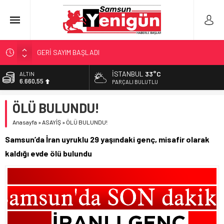
GERİ SAYIM BAŞLADI
SAMSUNSPOR’DA HEDEF 5’İNCİLİK!
İSTANBUL
33°C
ALTIN
6.660,55
‘BAFRA’YA YATIRIM YAPIN!’
PARÇALI BULUTLU
İŞTE FINDIK FİYATI!
BİST
ÖLÜ BULUNDU!
13.779,39
YÖNETİCİ SEÇERKEN YAPILAN EN BÜYÜK HATALAR
Anasayfa
»
ASAYİŞ
»
ÖLÜ BULUNDU!
DOLAR
47,7111
Samsun’da İran uyruklu 29 yaşındaki genç, misafir olarak
EURO
kaldığı evde ölü bulundu
55,1881