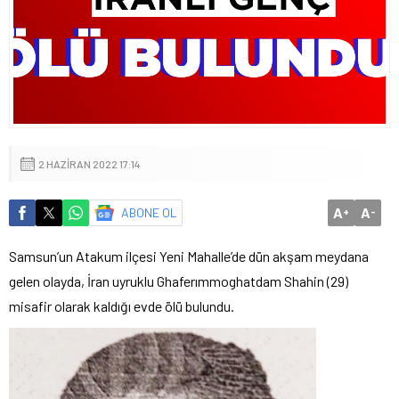
2 HAZIRAN 2022 17:14
A
A
ABONE OL
+
-
Samsun’un Atakum ilçesi Yeni Mahalle’de dün akşam meydana
gelen olayda, İran uyruklu Ghaferımmoghatdam Shahin (29)
misafir olarak kaldığı evde ölü bulundu.