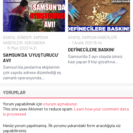
ASAYİŞ
,
GÜNDEM
,
SAMSUN
ASAYİŞ
,
SAMSUN HABERLERİ
HABERLERİ
,
SON DAKİKA
1 Aralık 2021 15:44
15 Mart 2023 14:21
DEFİNECİLERE BASKIN!
SAMSUN’DA ‘UYUŞTURUCU’
Samsun’da 3 ayrı olayda izinsiz
AVI!
kazı yapan 9 kişi gözaltına...
Samsun'da jandarma ekiplerinin
çok sayıda adrese düzenlediği eş
zamanlı operasyonda,...
YORUMLAR
Yorum yapabilmek için
oturum açmalısınız
.
This site uses Akismet to reduce spam.
Learn how your comment data
is processed.
Henüz yorum yapılmamış. İlk yorumu yukarıdaki form aracılığıyla siz
yapabilirsiniz.