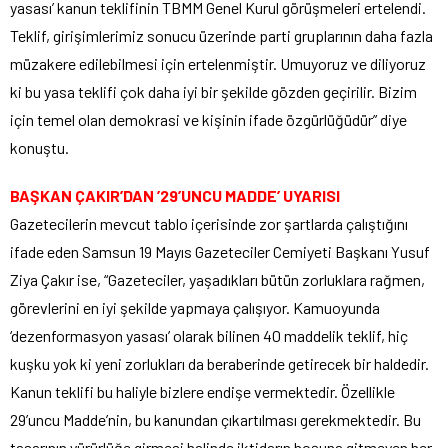
yasası’ kanun teklifinin TBMM Genel Kurul görüşmeleri ertelendi.
Teklif, girişimlerimiz sonucu üzerinde parti gruplarının daha fazla
müzakere edilebilmesi için ertelenmiştir. Umuyoruz ve diliyoruz
ki bu yasa teklifi çok daha iyi bir şekilde gözden geçirilir. Bizim
için temel olan demokrasi ve kişinin ifade özgürlüğüdür” diye
konuştu.
BAŞKAN ÇAKIR’DAN ’29’UNCU MADDE’ UYARISI
Gazetecilerin mevcut tablo içerisinde zor şartlarda çalıştığını
ifade eden Samsun 19 Mayıs Gazeteciler Cemiyeti Başkanı Yusuf
Ziya Çakır ise, “Gazeteciler, yaşadıkları bütün zorluklara rağmen,
görevlerini en iyi şekilde yapmaya çalışıyor. Kamuoyunda
‘dezenformasyon yasası’ olarak bilinen 40 maddelik teklif, hiç
kuşku yok ki yeni zorlukları da beraberinde getirecek bir haldedir.
Kanun teklifi bu haliyle bizlere endişe vermektedir. Özellikle
29’uncu Madde’nin, bu kanundan çıkartılması gerekmektedir. Bu
tasarının yürürlüğe girmesi halinde iktidarın hoşuna gitmeyen her