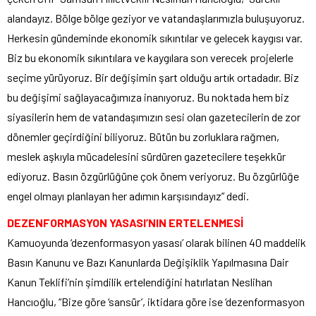
alandayız. Bölge bölge geziyor ve vatandaşlarımızla buluşuyoruz.
Herkesin gündeminde ekonomik sıkıntılar ve gelecek kaygısı var.
Biz bu ekonomik sıkıntılara ve kaygılara son verecek projelerle
seçime yürüyoruz. Bir değişimin şart olduğu artık ortadadır. Biz
bu değişimi sağlayacağımıza inanıyoruz. Bu noktada hem biz
siyasilerin hem de vatandaşımızın sesi olan gazetecilerin de zor
dönemler geçirdiğini biliyoruz. Bütün bu zorluklara rağmen,
meslek aşkıyla mücadelesini sürdüren gazetecilere teşekkür
ediyoruz. Basın özgürlüğüne çok önem veriyoruz. Bu özgürlüğe
engel olmayı planlayan her adımın karşısındayız” dedi.
DEZENFORMASYON YASASI’NIN ERTELENMESİ
Kamuoyunda ‘dezenformasyon yasası’ olarak bilinen 40 maddelik
Basın Kanunu ve Bazı Kanunlarda Değişiklik Yapılmasına Dair
Kanun Teklifi’nin şimdilik ertelendiğini hatırlatan Neslihan
Hancıoğlu, “Bize göre ‘sansür’, iktidara göre ise ‘dezenformasyon