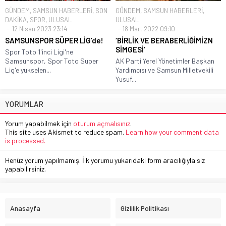
GÜNDEM
,
SAMSUN HABERLERİ
,
SON
GÜNDEM
,
SAMSUN HABERLERİ
,
DAKİKA
,
SPOR
,
ULUSAL
ULUSAL
12 Nisan 2023 23:14
18 Mart 2022 09:10
SAMSUNSPOR SÜPER LİG’de!
‘BİRLİK VE BERABERLİĞİMİZN
SİMGESİ’
Spor Toto 1'inci Ligi'ne
Samsunspor, Spor Toto Süper
AK Parti Yerel Yönetimler Başkan
Lig'e yükselen...
Yardımcısı ve Samsun Milletvekili
Yusuf...
YORUMLAR
Yorum yapabilmek için
oturum açmalısınız
.
This site uses Akismet to reduce spam.
Learn how your comment data
is processed.
Henüz yorum yapılmamış. İlk yorumu yukarıdaki form aracılığıyla siz
yapabilirsiniz.
Anasayfa
Gizlilik Politikası