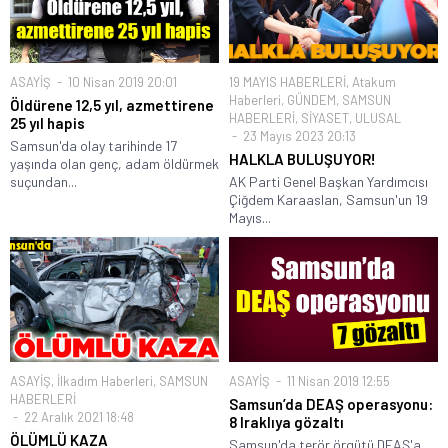
ASAYİŞ
10 Nisan 2019 20:01
19 MAYIS HABERLERİ
,
Atakum
Haberleri
,
GÜNDEM
,
SAMSUN
Öldürene 12,5 yıl, azmettirene
HABERLERİ
,
SİYASET
,
ULUSAL
25 yıl hapis
23 Mayıs 2023 20:13
Samsun'da olay tarihinde 17
HALKLA BULUŞUYOR!
yaşında olan genç, adam öldürmek
suçundan...
AK Parti Genel Başkan Yardımcısı
Çiğdem Karaaslan, Samsun'un 19
Mayıs...
ASAYİŞ
,
İlkadım Haberleri
,
SAMSUN
ASAYİŞ
11 Nisan 2019 12:55
HABERLERİ
Samsun’da DEAŞ operasyonu:
22 Aralık 2021 18:48
8 Iraklıya gözaltı
ÖLÜMLÜ KAZA
Samsun'da terör örgütü DEAŞ'a