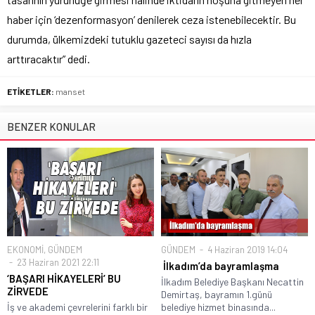
haber için ‘dezenformasyon’ denilerek ceza istenebilecektir. Bu
durumda, ülkemizdeki tutuklu gazeteci sayısı da hızla
arttıracaktır” dedi.
ETİKETLER:
manset
BENZER KONULAR
EKONOMİ
,
GÜNDEM
GÜNDEM
4 Haziran 2019 14:04
23 Haziran 2021 22:11
İlkadım’da bayramlaşma
‘BAŞARI HİKAYELERİ’ BU
İlkadım Belediye Başkanı Necattin
ZİRVEDE
Demirtaş, bayramın 1.günü
İş ve akademi çevrelerini farklı bir
belediye hizmet binasında...