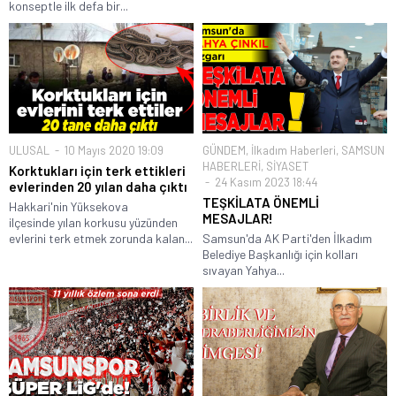
konseptle ilk defa bir...
ULUSAL
10 Mayıs 2020 19:09
GÜNDEM
,
İlkadım Haberleri
,
SAMSUN
HABERLERİ
,
SİYASET
Korktukları için terk ettikleri
24 Kasım 2023 18:44
evlerinden 20 yılan daha çıktı
TEŞKİLATA ÖNEMLİ
Hakkari'nin Yüksekova
MESAJLAR!
ilçesinde yılan korkusu yüzünden
evlerini terk etmek zorunda kalan...
Samsun'da AK Parti'den İlkadım
Belediye Başkanlığı için kolları
sıvayan Yahya...