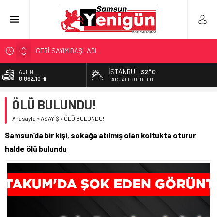
GERİ SAYIM BAŞLADI
SAMSUNSPOR’DA HEDEF 5’İNCİLİK!
İSTANBUL
32°C
ALTIN
6.662,10
‘BAFRA’YA YATIRIM YAPIN!’
PARÇALI BULUTLU
İŞTE FINDIK FİYATI!
BİST
ÖLÜ BULUNDU!
13.779,39
YÖNETİCİ SEÇERKEN YAPILAN EN BÜYÜK HATALAR
Anasayfa
»
ASAYİŞ
»
ÖLÜ BULUNDU!
DOLAR
47,6954
Samsun’da bir kişi, sokağa atılmış olan koltukta oturur
EURO
halde ölü bulundu
55,1824