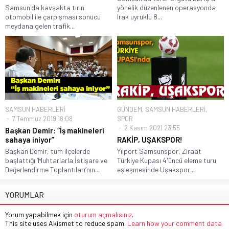
Samsun'da kavşakta tırın
yönelik düzenlenen operasyonda
otomobil ile çarpışması sonucu
Irak uyruklu 8...
meydana gelen trafik...
SAMSUN HABERLERİ
GÜNDEM
,
SAMSUN HABERLERİ
,
7 Temmuz 2019 18:08
SPOR
2 Kasım 2021 23:55
Başkan Demir: “İş makineleri
sahaya iniyor”
RAKİP, UŞAKSPOR!
Başkan Demir, tüm ilçelerde
Yılport Samsunspor, Ziraat
başlattığı ‘Muhtarlarla İstişare ve
Türkiye Kupası 4'üncü eleme turu
Değerlendirme Toplantıları’nın...
eşleşmesinde Uşakspor...
YORUMLAR
Yorum yapabilmek için
oturum açmalısınız
.
This site uses Akismet to reduce spam.
Learn how your comment data