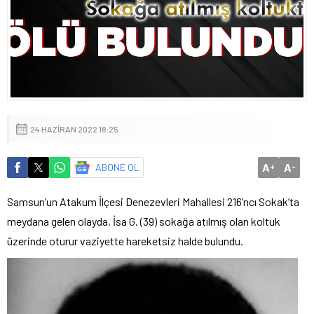
24 HAZIRAN 2022 18:25
A
A
ABONE OL
+
-
Samsun’un Atakum İlçesi Denezevleri Mahallesi 216’ncı Sokak’ta
meydana gelen olayda, İsa G. (39) sokağa atılmış olan koltuk
üzerinde oturur vaziyette hareketsiz halde bulundu.