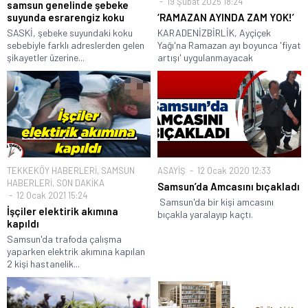
19 Şubat 2025 18:24
samsun genelinde şebeke
suyunda esrarengiz koku
‘RAMAZAN AYINDA ZAM YOK!’
SASKİ, şebeke suyundaki koku
KARADENİZBİRLİK, Ayçiçek
sebebiyle farklı adreslerden gelen
Yağı'na Ramazan ayı boyunca 'fiyat
şikayetler üzerine...
artışı' uygulanmayacak
TEKKEKÖY HABERLERİ
,
SAMSUN
ASAYİŞ
12 Ocak 2020 12:33
HABERLERİ
,
SON DAKİKA
Samsun’da Amcasını bıçakladı
12 Ocak 2021 15:24
Samsun'da bir kişi amcasını
İşçiler elektirik akımına
bıçakla yaralayıp kaçtı.
kapıldı
Samsun'da trafoda çalışma
yaparken elektrik akımına kapılan
2 kişi hastanelik...