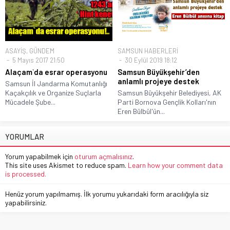
ASAYİŞ
,
GÜNDEM
SAMSUN HABERLERİ
5 Mayıs 2017 21:50
30 Eylül 2019 18:12
Alaçam`da esrar operasyonu
Samsun Büyükşehir’den
anlamlı projeye destek
Samsun İl Jandarma Komutanlığı
Kaçakçılık ve Organize Suçlarla
Samsun Büyükşehir Belediyesi, AK
Mücadele Şube...
Parti Bornova Gençlik Kolları'nın
Eren Bülbül'ün...
YORUMLAR
Yorum yapabilmek için
oturum açmalısınız
.
This site uses Akismet to reduce spam.
Learn how your comment data
is processed.
Henüz yorum yapılmamış. İlk yorumu yukarıdaki form aracılığıyla siz
yapabilirsiniz.