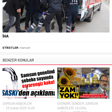
İHA
ETİKETLER:
manset
BENZER KONULAR
SAMSUN HABERLERİ
EKONOMİ
,
GÜNDEM
,
SAMSUN
23 Şubat 2020 14:29
HABERLERİ
,
ULUSAL