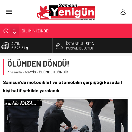
BİLİMİN İZİNDE!
TIR’A ‘ZEHİR’ BASKINI!
İSTANBUL
31°C
ALTIN
6.525,81
FECİ SON!
PARÇALI BULUTLU
UÇURUMDA CAN PAZARI!
BİST
ÖLÜMDEN DÖNDÜ!
13.703,13
SAMSUN YANACAK!
Anasayfa
»
ASAYİŞ
»
ÖLÜMDEN DÖNDÜ!
DOLAR
47,5932
Samsun’da motosiklet ve otomobilin çarpıştığı kazada 1
EURO
kişi hafif şekilde yaralandı
55,0919