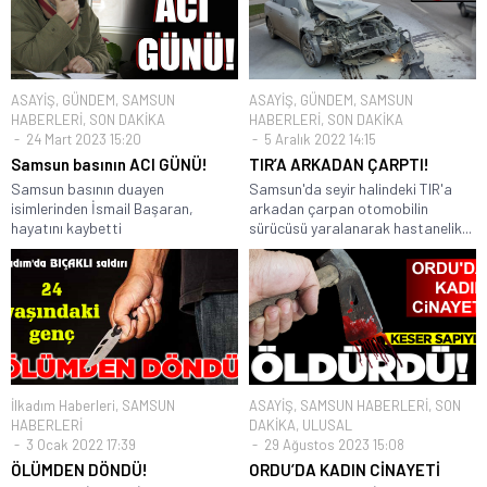
ASAYİŞ
,
GÜNDEM
,
SAMSUN
ASAYİŞ
,
GÜNDEM
,
SAMSUN
HABERLERİ
,
SON DAKİKA
HABERLERİ
,
SON DAKİKA
24 Mart 2023 15:20
5 Aralık 2022 14:15
Samsun basının ACI GÜNÜ!
TIR’A ARKADAN ÇARPTI!
Samsun basının duayen
Samsun'da seyir halindeki TIR'a
isimlerinden İsmail Başaran,
arkadan çarpan otomobilin
hayatını kaybetti
sürücüsü yaralanarak hastanelik...
İlkadım Haberleri
,
SAMSUN
ASAYİŞ
,
SAMSUN HABERLERİ
,
SON
HABERLERİ
DAKİKA
,
ULUSAL
3 Ocak 2022 17:39
29 Ağustos 2023 15:08
ÖLÜMDEN DÖNDÜ!
ORDU’DA KADIN CİNAYETİ