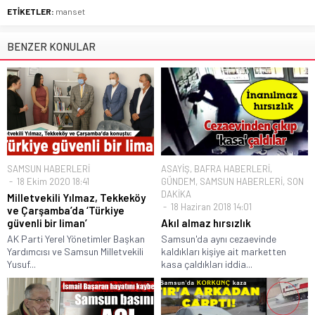
ETİKETLER:
manset
BENZER KONULAR
SAMSUN HABERLERİ
ASAYİŞ
,
BAFRA HABERLERİ
,
18 Ekim 2020 18:41
GÜNDEM
,
SAMSUN HABERLERİ
,
SON
DAKİKA
Milletvekili Yılmaz, Tekkeköy
18 Haziran 2018 14:01
ve Çarşamba’da ‘Türkiye
güvenli bir liman’
Akıl almaz hırsızlık
AK Parti Yerel Yönetimler Başkan
Samsun'da aynı cezaevinde
Yardımcısı ve Samsun Milletvekili
kaldıkları kişiye ait marketten
Yusuf...
kasa çaldıkları iddia...