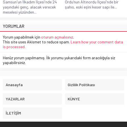
Samsun'un İlkadım İlçesi'nde 24
Ordu’nun Altınordu İlçesi'nde bir
yaşındaki genç, alacak verecek
şahıs, eski eşini keser sapı ile...
meselesi yüzünden...
YORUMLAR
Yorum yapabilmek için
oturum açmalısınız
.
This site uses Akismet to reduce spam.
Learn how your comment data
is processed.
Henüz yorum yapılmamış. İlk yorumu yukarıdaki form aracılığıyla siz
yapabilirsiniz.
Anasayfa
Gizlilik Politikası
YAZARLAR
KÜNYE
İLETİŞİM