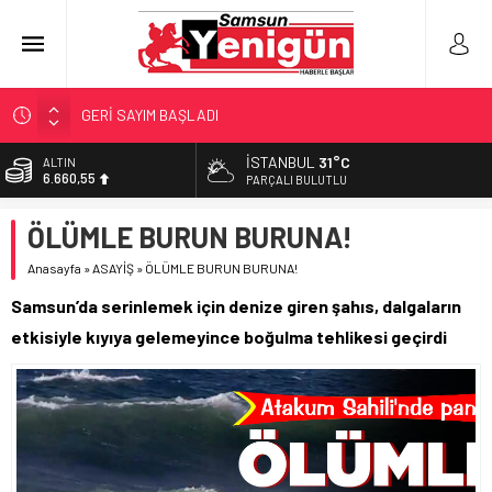
GERİ SAYIM BAŞLADI
SAMSUNSPOR’DA HEDEF 5’İNCİLİK!
İSTANBUL
31°C
ALTIN
6.660,55
‘BAFRA’YA YATIRIM YAPIN!’
PARÇALI BULUTLU
İŞTE FINDIK FİYATI!
BİST
ÖLÜMLE BURUN BURUNA!
13.779,39
YÖNETİCİ SEÇERKEN YAPILAN EN BÜYÜK HATALAR
Anasayfa
»
ASAYİŞ
»
ÖLÜMLE BURUN BURUNA!
DOLAR
47,7111
Samsun’da serinlemek için denize giren şahıs, dalgaların
EURO
etkisiyle kıyıya gelemeyince boğulma tehlikesi geçirdi
55,1881