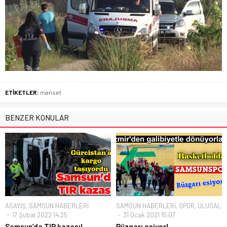
ETİKETLER:
manset
BENZER KONULAR
ASAYİŞ
,
SAMSUN HABERLERİ
SAMSUN HABERLERİ
,
SPOR
,
ULUSAL
17 Şubat 2022 14:25
31 Ocak 2021 15:07
Samsun’da TIR kazası!
Rüzgarı esiyor!