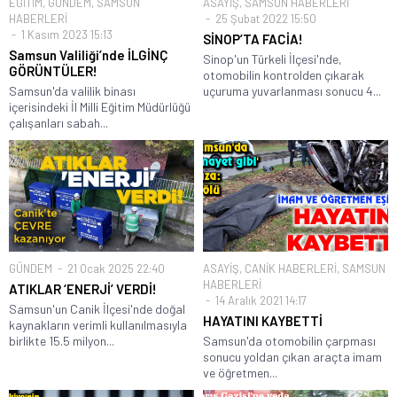
EĞİTİM
,
GÜNDEM
,
SAMSUN
ASAYİŞ
,
SAMSUN HABERLERİ
HABERLERİ
25 Şubat 2022 15:50
1 Kasım 2023 15:13
SİNOP’TA FACİA!
Samsun Valiliği’nde İLGİNÇ
Sinop'un Türkeli İlçesi'nde,
GÖRÜNTÜLER!
otomobilin kontrolden çıkarak
Samsun'da valilik binası
uçuruma yuvarlanması sonucu 4...
içerisindeki İl Milli Eğitim Müdürlüğü
çalışanları sabah...
GÜNDEM
21 Ocak 2025 22:40
ASAYİŞ
,
CANİK HABERLERİ
,
SAMSUN
HABERLERİ
ATIKLAR ‘ENERJİ’ VERDİ!
14 Aralık 2021 14:17
Samsun'un Canik İlçesi'nde doğal
HAYATINI KAYBETTİ
kaynakların verimli kullanılmasıyla
birlikte 15.5 milyon...
Samsun'da otomobilin çarpması
sonucu yoldan çıkan araçta imam
ve öğretmen...