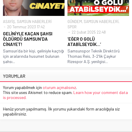
ASAYİŞ
,
SAMSUN HABERLERİ
GÜNDEM
,
SAMSUN HABERLERİ
,
20 Temmuz 2023 17:42
SPOR
22 Şubat 2025 22:48
GELİNİYLE KAÇAN ŞAHSI
ÖLDÜRDÜ SAMSUN’DA
‘EĞER O GOLÜ
CİNAYET!
ATABİLSEYDİK…’
Samsun'da bir kişi, geliniyle kaçtığı
Samsunspor Teknik Direktörü
için aralarında husumet bulunan
Thomas Reis, 3-2’lik Çaykur
şahsı...
Rizespor A.Ş. yenilgisi...
YORUMLAR
Yorum yapabilmek için
oturum açmalısınız
.
This site uses Akismet to reduce spam.
Learn how your comment data
is processed.
Henüz yorum yapılmamış. İlk yorumu yukarıdaki form aracılığıyla siz
yapabilirsiniz.