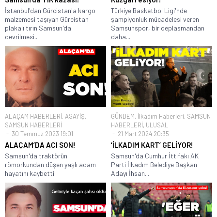
İstanbul'dan Gürcistan'a kargo
Türkiye Basketbol Ligi'nde
malzemesi taşıyan Gürcistan
şampiyonluk mücadelesi veren
plakalı tırın Samsun'da
Samsunspor, bir deplasmandan
devrilmesi...
daha...
ALAÇAM HABERLERİ
,
ASAYİŞ
,
GÜNDEM
,
İlkadım Haberleri
,
SAMSUN
SAMSUN HABERLERİ
HABERLERİ
,
ULUSAL
30 Temmuz 2023 19:01
21 Mart 2024 20:35
ALAÇAM’DA ACI SON!
‘İLKADIM KART’ GELİYOR!
Samsun'da traktörün
Samsun'da Cumhur İttifakı AK
römorkundan düşen yaşlı adam
Parti İlkadım Belediye Başkan
hayatını kaybetti
Adayı İhsan...