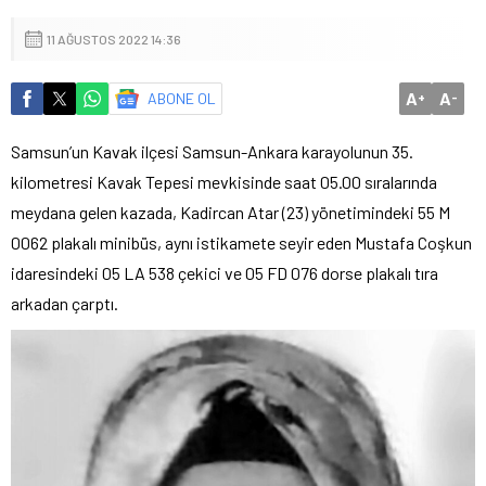
11 AĞUSTOS 2022 14:36
A
A
ABONE OL
+
-
Samsun’un Kavak ilçesi Samsun-Ankara karayolunun 35.
kilometresi Kavak Tepesi mevkisinde saat 05.00 sıralarında
meydana gelen kazada, Kadircan Atar (23) yönetimindeki 55 M
0062 plakalı minibüs, aynı istikamete seyir eden Mustafa Coşkun
idaresindeki 05 LA 538 çekici ve 05 FD 076 dorse plakalı tıra
arkadan çarptı.