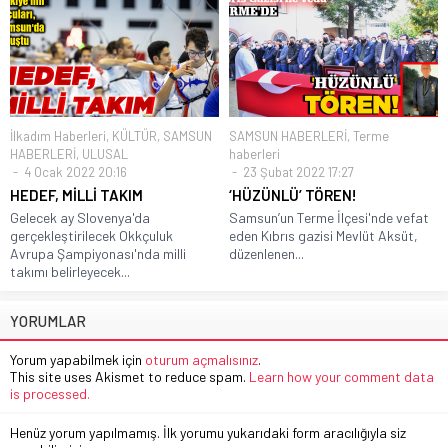
İlkadım Haberleri
,
KÜLTÜR
,
SAMSUN
SAMSUN HABERLERİ
,
Terme
HABERLERİ
,
ULUSAL
haberleri
4 Ocak 2022 20:16
23 Şubat 2022 17:27
HEDEF, MİLLİ TAKIM
‘HÜZÜNLÜ’ TÖREN!
Gelecek ay Slovenya'da
Samsun’un Terme İlçesi'nde vefat
gerçekleştirilecek Okkçuluk
eden Kıbrıs gazisi Mevlüt Aksüt,
Avrupa Şampiyonası'nda milli
düzenlenen...
takımı belirleyecek...
YORUMLAR
Yorum yapabilmek için
oturum açmalısınız
.
This site uses Akismet to reduce spam.
Learn how your comment data
is processed.
Henüz yorum yapılmamış. İlk yorumu yukarıdaki form aracılığıyla siz