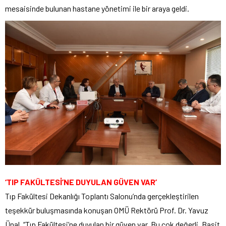
mesaisinde bulunan hastane yönetimi ile bir araya geldi.
‘TIP FAKÜLTESİ’NE DUYULAN GÜVEN VAR’
Tıp Fakültesi Dekanlığı Toplantı Salonu’nda gerçekleştirilen
teşekkür buluşmasında konuşan OMÜ Rektörü Prof. Dr. Yavuz
Ünal, “Tıp Fakültesi’ne duyulan bir güven var. Bu çok değerli. Basit