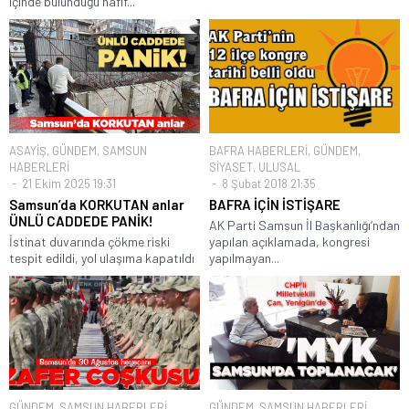
içinde bulunduğu hafif...
ASAYİŞ
,
GÜNDEM
,
SAMSUN
BAFRA HABERLERİ
,
GÜNDEM
,
HABERLERİ
SİYASET
,
ULUSAL
21 Ekim 2025 19:31
8 Şubat 2018 21:35
Samsun’da KORKUTAN anlar
BAFRA İÇİN İSTİŞARE
ÜNLÜ CADDEDE PANİK!
AK Parti Samsun İl Başkanlığı’ndan
İstinat duvarında çökme riski
yapılan açıklamada, kongresi
tespit edildi, yol ulaşıma kapatıldı
yapılmayan...
GÜNDEM
,
SAMSUN HABERLERİ
,
GÜNDEM
,
SAMSUN HABERLERİ
,