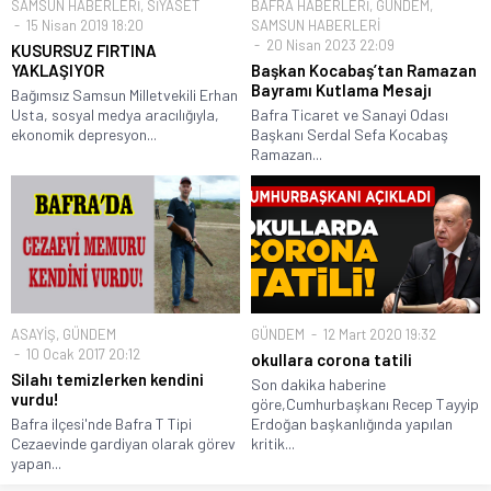
SAMSUN HABERLERİ
,
SİYASET
BAFRA HABERLERİ
,
GÜNDEM
,
15 Nisan 2019 18:20
SAMSUN HABERLERİ
20 Nisan 2023 22:09
KUSURSUZ FIRTINA
YAKLAŞIYOR
Başkan Kocabaş’tan Ramazan
Bayramı Kutlama Mesajı
Bağımsız Samsun Milletvekili Erhan
Usta, sosyal medya aracılığıyla,
Bafra Ticaret ve Sanayi Odası
ekonomik depresyon...
Başkanı Serdal Sefa Kocabaş
Ramazan...
ASAYİŞ
,
GÜNDEM
GÜNDEM
12 Mart 2020 19:32
10 Ocak 2017 20:12
okullara corona tatili
Silahı temizlerken kendini
Son dakika haberine
vurdu!
göre,Cumhurbaşkanı Recep Tayyip
Bafra ilçesi'nde Bafra T Tipi
Erdoğan başkanlığında yapılan
Cezaevinde gardiyan olarak görev
kritik...
yapan...