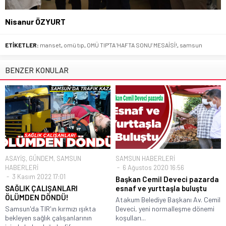
Nisanur ÖZYURT
ETİKETLER:
manset
,
omü tıp
,
OMÜ TIP'TA 'HAFTA SONU' MESAİSİ!
,
samsun
BENZER KONULAR
ASAYİŞ
,
GÜNDEM
,
SAMSUN
SAMSUN HABERLERİ
HABERLERİ
6 Ağustos 2020 16:56
3 Kasım 2022 17:01
Başkan Cemil Deveci pazarda
SAĞLIK ÇALIŞANLARI
esnaf ve yurttaşla buluştu
ÖLÜMDEN DÖNDÜ!
Atakum Belediye Başkanı Av. Cemil
Samsun'da TIR'ın kırmızı ışıkta
Deveci, yeni normalleşme dönemi
bekleyen sağlık çalışanlarının
koşulları...