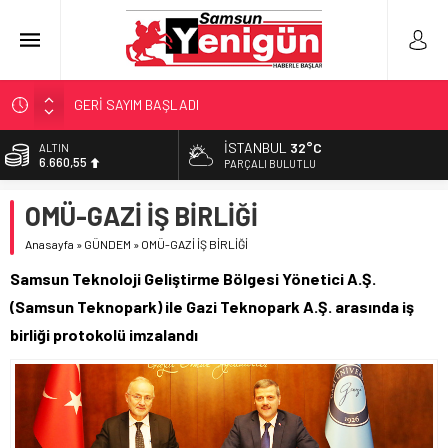
GERİ SAYIM BAŞLADI
SAMSUNSPOR’DA HEDEF 5’İNCİLİK!
İSTANBUL
32°C
ALTIN
6.660,55
‘BAFRA’YA YATIRIM YAPIN!’
PARÇALI BULUTLU
İŞTE FINDIK FİYATI!
BİST
OMÜ-GAZİ İŞ BİRLİĞİ
13.779,39
YÖNETİCİ SEÇERKEN YAPILAN EN BÜYÜK HATALAR
Anasayfa
»
GÜNDEM
»
OMÜ-GAZİ İŞ BİRLİĞİ
DOLAR
47,7111
Samsun Teknoloji Geliştirme Bölgesi Yönetici A.Ş.
EURO
(Samsun Teknopark) ile Gazi Teknopark A.Ş. arasında iş
55,1881
birliği protokolü imzalandı