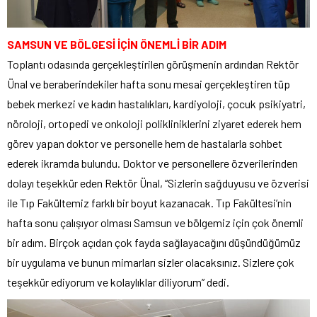
SAMSUN VE BÖLGESİ İÇİN ÖNEMLİ BİR ADIM
Toplantı odasında gerçekleştirilen görüşmenin ardından Rektör
Ünal ve beraberindekiler hafta sonu mesai gerçekleştiren tüp
bebek merkezi ve kadın hastalıkları, kardiyoloji, çocuk psikiyatri,
nöroloji, ortopedi ve onkoloji polikliniklerini ziyaret ederek hem
görev yapan doktor ve personelle hem de hastalarla sohbet
ederek ikramda bulundu. Doktor ve personellere özverilerinden
dolayı teşekkür eden Rektör Ünal, “Sizlerin sağduyusu ve özverisi
ile Tıp Fakültemiz farklı bir boyut kazanacak. Tıp Fakültesi’nin
hafta sonu çalışıyor olması Samsun ve bölgemiz için çok önemli
bir adım. Birçok açıdan çok fayda sağlayacağını düşündüğümüz
bir uygulama ve bunun mimarları sizler olacaksınız. Sizlere çok
teşekkür ediyorum ve kolaylıklar diliyorum” dedi.