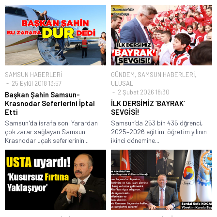
SAMSUN HABERLERİ
GÜNDEM
,
SAMSUN HABERLERİ
,
25 Eylül 2018 13:57
ULUSAL
2 Şubat 2026 18:30
Başkan Şahin Samsun-
Krasnodar Seferlerini İptal
İLK DERSİMİZ ‘BAYRAK’
Etti
SEVGİSİ!
Samsun'da israfa son! Yarardan
Samsun’da 253 bin 435 öğrenci,
çok zarar sağlayan Samsun-
2025–2026 eğitim-öğretim yılının
Krasnodar uçak seferlerinin...
ikinci dönemine...