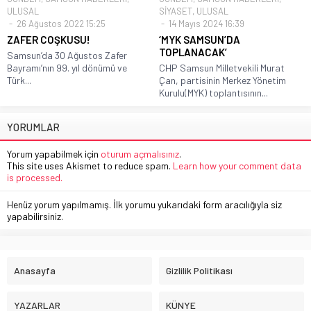
ULUSAL
SİYASET
,
ULUSAL
26 Ağustos 2022 15:25
14 Mayıs 2024 16:39
ZAFER COŞKUSU!
‘MYK SAMSUN’DA
TOPLANACAK’
Samsun’da 30 Ağustos Zafer
Bayramı’nın 99. yıl dönümü ve
CHP Samsun Milletvekili Murat
Türk...
Çan, partisinin Merkez Yönetim
Kurulu(MYK) toplantısının...
YORUMLAR
Yorum yapabilmek için
oturum açmalısınız
.
This site uses Akismet to reduce spam.
Learn how your comment data
is processed.
Henüz yorum yapılmamış. İlk yorumu yukarıdaki form aracılığıyla siz
yapabilirsiniz.
Anasayfa
Gizlilik Politikası
YAZARLAR
KÜNYE