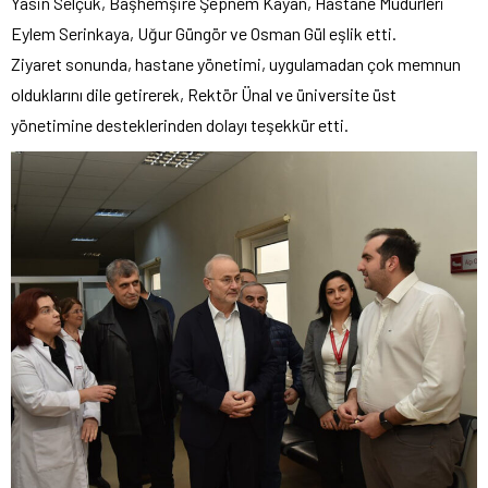
Yasin Selçuk, Başhemşire Şepnem Kayan, Hastane Müdürleri
Eylem Serinkaya, Uğur Güngör ve Osman Gül eşlik etti.
Ziyaret sonunda, hastane yönetimi, uygulamadan çok memnun
olduklarını dile getirerek, Rektör Ünal ve üniversite üst
yönetimine desteklerinden dolayı teşekkür etti.