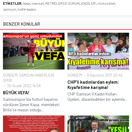
ETİKETLER:
kaza
,
manset
,
METRELERCE SÜRÜKLENDİLER!
,
motosiklet
,
samsun
,
trafik kazası
BENZER KONULAR
GÜNDEM
,
SAMSUN HABERLERİ
,
GÜNDEM
9 Ağustos 2017 20:42
SPOR
CHP’li kadınlardan eylem:
20 Aralık 2022 14:58
Kıyafetime karışma!
BÜYÜK VEFA!
CHP Samsun İl Kadın Kolları
Samsunspor’da futbol hayatını
Üyeleri, düzenledikleri bir eylemle...
sürdüren Şener Kaya, memleketi
Bitlis'te mezun olduğu...