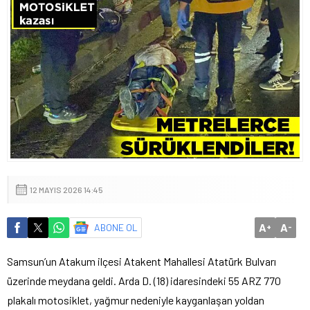
12 MAYIS 2026 14:45
A
A
ABONE OL
+
-
Samsun’un Atakum ilçesi Atakent Mahallesi Atatürk Bulvarı
üzerinde meydana geldi. Arda D. (18) idaresindeki 55 ARZ 770
plakalı motosiklet, yağmur nedeniyle kayganlaşan yoldan