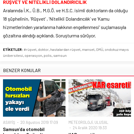
RÜŞVET VE NİTELİKLİ DOLANDIRICILIK
Aralarında İ.K., Ü.B., M.G.Ö. ve H.S.C. isimli doktorların da olduğu
18 şüphelinin, ‘Rüşvet’ , ‘Nitelikli Dolandırıcılık’ ve ‘Kamu
hizmetlerinden yararlanma hakkının engellenmesi’ suçlamasıyla
gözaltına alındığı açıklandı. Soruşturma sürüyor.
ETİKETLER:
#rüşvet
,
doktor
,
hastalardan rüşvet
,
manset
,
OMÜ
,
ondokuz mayıs
ünibersitesi
,
operasyon
,
polis
,
samsun
BENZER KONULAR
ASAYİŞ
20 Ağustos 2019 17:09
METEOROLOJİ
,
ULUSAL
24 Aralık 2020 19:33
Samsun’da otomobil