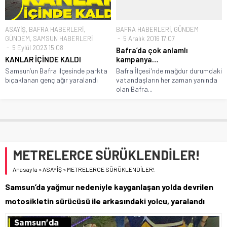
ASAYİŞ
,
BAFRA HABERLERİ
,
BAFRA HABERLERİ
,
GÜNDEM
GÜNDEM
,
SAMSUN HABERLERİ
5 Aralık 2016 17:07
5 Eylül 2023 15:08
Bafra’da çok anlamlı
KANLAR İÇİNDE KALDI
kampanya…
Samsun’un Bafra ilçesinde parkta
Bafra İlçesi'nde mağdur durumdaki
bıçaklanan genç ağır yaralandı
vatandaşların her zaman yanında
olan Bafra...
METRELERCE SÜRÜKLENDİLER!
Anasayfa
»
ASAYİŞ
»
METRELERCE SÜRÜKLENDİLER!
Samsun’da yağmur nedeniyle kayganlaşan yolda devrilen
motosikletin sürücüsü ile arkasındaki yolcu, yaralandı