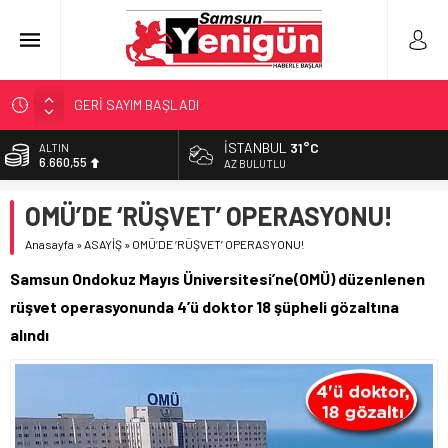
GERİ SAYIM BAŞLADI
SAMSUNSPOR’DA HEDEF 5’İNCİLİK!
İSTANBUL
31°C
ALTIN
6.660,55
‘BAFRA’YA YATIRIM YAPIN!’
AZ BULUTLU
İŞTE FINDIK FİYATI!
BİST
OMÜ’DE ‘RÜŞVET’ OPERASYONU!
13.779,39
YÖNETİCİ SEÇERKEN YAPILAN EN BÜYÜK HATALAR
Anasayfa
»
ASAYİŞ
»
OMÜ’DE ‘RÜŞVET’ OPERASYONU!
DOLAR
47,7111
Samsun Ondokuz Mayıs Üniversitesi’ne(OMÜ) düzenlenen
EURO
rüşvet operasyonunda 4’ü doktor 18 şüpheli gözaltına
55,1881
alındı