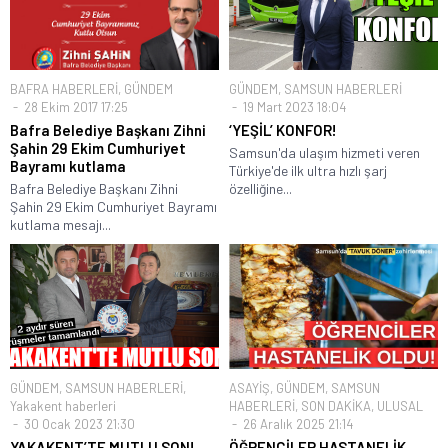
BAFRA HABERLERİ
,
GÜNDEM
GÜNDEM
,
SAMSUN HABERLERİ
28 Ekim 2017 17:25
19 Mart 2023 18:04
Bafra Belediye Başkanı Zihni
‘YEŞİL’ KONFOR!
Şahin 29 Ekim Cumhuriyet
Samsun'da ulaşım hizmeti veren
Bayramı kutlama
Türkiye'de ilk ultra hızlı şarj
Bafra Belediye Başkanı Zihni
özelliğine...
Şahin 29 Ekim Cumhuriyet Bayramı
kutlama mesajı...
GÜNDEM
,
SAMSUN HABERLERİ
,
ASAYİŞ
,
GÜNDEM
,
SAMSUN
Yakakent haberleri
HABERLERİ
,
SON DAKİKA
,
ULUSAL
30 Ocak 2023 21:30
26 Aralık 2025 21:14
YAKAKENT’TE MUTLU SON!
ÖĞRENCİLER HASTANELİK