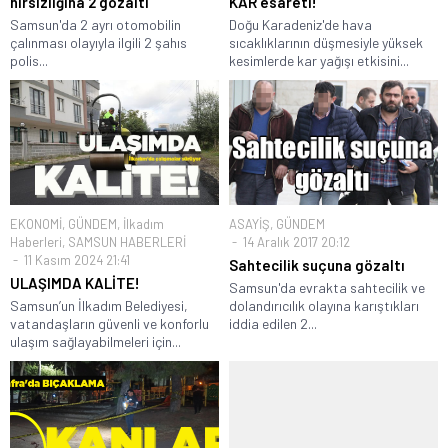
hırsızlığına 2 gözaltı
KAR esareti!
Samsun'da 2 ayrı otomobilin
Doğu Karadeniz'de hava
çalınması olayıyla ilgili 2 şahıs
sıcaklıklarının düşmesiyle yüksek
polis...
kesimlerde kar yağışı etkisini...
EKONOMİ
,
GÜNDEM
,
İlkadım
ASAYİŞ
,
GÜNDEM
Haberleri
,
SAMSUN HABERLERİ
14 Aralık 2017 20:12
11 Kasım 2024 21:41
Sahtecilik suçuna gözaltı
ULAŞIMDA KALİTE!
Samsun'da evrakta sahtecilik ve
Samsun’un İlkadım Belediyesi,
dolandırıcılık olayına karıştıkları
vatandaşların güvenli ve konforlu
iddia edilen 2...
ulaşım sağlayabilmeleri için...