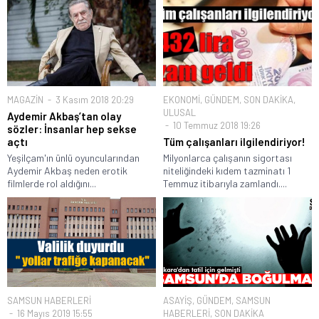
MAGAZİN
3 Kasım 2018 20:29
EKONOMİ
,
GÜNDEM
,
SON DAKİKA
,
ULUSAL
Aydemir Akbaş’tan olay
10 Temmuz 2018 19:26
sözler: İnsanlar hep sekse
açtı
Tüm çalışanları ilgilendiriyor!
Yeşilçam'ın ünlü oyuncularından
Milyonlarca çalışanın sigortası
Aydemir Akbaş neden erotik
niteliğindeki kıdem tazminatı 1
filmlerde rol aldığını...
Temmuz itibarıyla zamlandı....
SAMSUN HABERLERİ
ASAYİŞ
,
GÜNDEM
,
SAMSUN
16 Mayıs 2019 15:55
HABERLERİ
,
SON DAKİKA