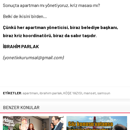
Sonuçta apartman mı yönetiyoruz, kriz masası mı?
Belki de ikisini birden…
Çünkü her apartman yöneticisi, biraz belediye başkanı,
biraz kriz koordinatörü, biraz da sabır taşıdır
.
İBRAHİM PARLAK
(yonetixkurumsal@gmail.com)
ETİKETLER:
apartman
,
ibrahim parlak
,
KÖŞE YAZISI
,
manset
,
samsun
BENZER KONULAR