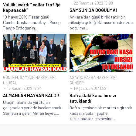
22 Temmuz 2022 15:09
Valilik uyardı ” yollar trafiğe
kapanacak”
SAMSUN’DA BOĞULMA!
19 Mayıs 2019 Pazar günü
Ankara'dan günü birlik tatil için
Cumhurbaşkanımız Sayın Recep
ailesiyle geldiği Samsun'da denizde
Tayyip Erdoğan’ın...
boğulma...
GÜNDEM
,
SAMSUN HABERLERİ
,
ASAYİŞ
,
BAFRA HABERLERİ
,
ULUSAL
GÜNDEM
16 Kasım 2022 18:24
1 Ağustos 2017 13:21
ALMANLAR HAYRAN KALDI!
Bafra’daki kasa hırsızı
tutuklandı!
Ulaşım alanında yürütülen
çalışmaları yerinde incelememek
Bafra ilçesinde bir markete girerek
Samsun’a gelen Alman heyet,...
kasasını çalan şüpheli
tutuklanarak cezaevine...