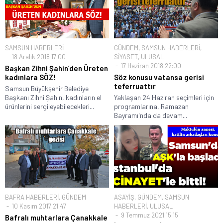
SAMSUN HABERLERİ
GÜNDEM
,
SAMSUN HABERLERİ
,
18 Aralık 2018 17:00
SİYASET
,
ULUSAL
17 Haziran 2018 22:00
Başkan Zihni Şahin’den Üreten
kadınlara SÖZ!
Söz konusu vatansa gerisi
teferruattır
Samsun Büyükşehir Belediye
Başkanı Zihni Şahin, kadınların el
Yaklaşan 24 Haziran seçimleri için
ürünlerini sergileyebilecekleri...
programlarına, Ramazan
Bayramı'nda da devam...
BAFRA HABERLERİ
,
GÜNDEM
ASAYİŞ
,
GÜNDEM
,
SAMSUN
10 Kasım 2017 21:47
HABERLERİ
,
ULUSAL
9 Temmuz 2021 15:15
Bafralı muhtarlara Çanakkale