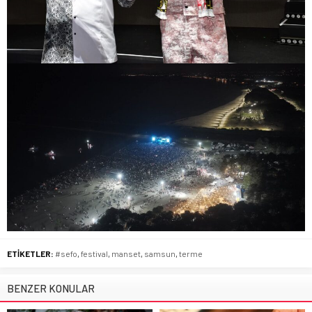
ETİKETLER:
#sefo
,
festival
,
manset
,
samsun
,
terme
BENZER KONULAR