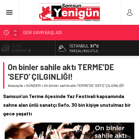
GERİ SAYIM BAŞLADI
SAMSUNSPOR’DA HEDEF 5’İNCİLİK!
‘BAFRA’YA YATIRIM YAPIN!’
İSTANBUL
31°C
BİST
13.779,39
PARÇALI BULUTLU
İŞTE FINDIK FİYATI!
YÖNETİCİ SEÇERKEN YAPILAN EN BÜYÜK HATALAR
DOLAR
On binler sahile aktı TERME’DE
47,7111
‘SEFO’ ÇILGINLIĞI!
EURO
55,1881
Anasayfa
»
GÜNDEM
»
On binler sahile aktı TERME’DE ‘SEFO’ ÇILGINLIĞI!
ALTIN
Samsun’un Terme ilçesinde Yaz Festivali kapsamında
6.660,55
sahne alan ünlü sanatçı Sefo, 30 bin kişiye unutulmaz bir
gece yaşattı