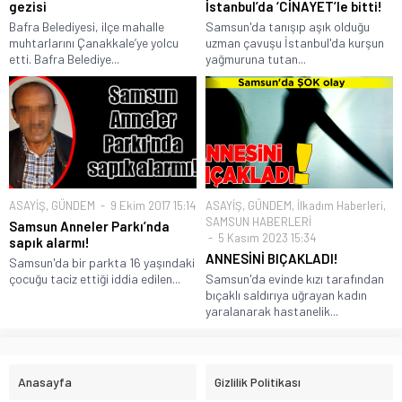
gezisi
İstanbul’da ‘CİNAYET’le bitti!
Bafra Belediyesi, ilçe mahalle
Samsun'da tanışıp aşık olduğu
muhtarlarını Çanakkale’ye yolcu
uzman çavuşu İstanbul'da kurşun
etti. Bafra Belediye...
yağmuruna tutan...
ASAYİŞ
,
GÜNDEM
9 Ekim 2017 15:14
ASAYİŞ
,
GÜNDEM
,
İlkadım Haberleri
,
SAMSUN HABERLERİ
Samsun Anneler Parkı’nda
5 Kasım 2023 15:34
sapık alarmı!
ANNESİNİ BIÇAKLADI!
Samsun'da bir parkta 16 yaşındaki
çocuğu taciz ettiği iddia edilen...
Samsun'da evinde kızı tarafından
bıçaklı saldırıya uğrayan kadın
yaralanarak hastanelik...
Anasayfa
Gizlilik Politikası