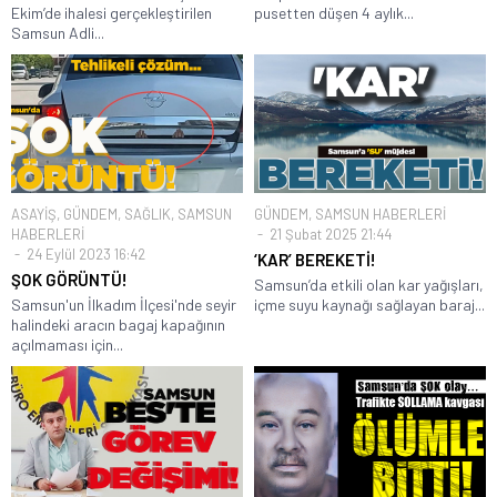
Ekim’de ihalesi gerçekleştirilen
pusetten düşen 4 aylık...
Samsun Adli...
ASAYİŞ
,
GÜNDEM
,
SAĞLIK
,
SAMSUN
GÜNDEM
,
SAMSUN HABERLERİ
HABERLERİ
21 Şubat 2025 21:44
24 Eylül 2023 16:42
‘KAR’ BEREKETİ!
ŞOK GÖRÜNTÜ!
Samsun’da etkili olan kar yağışları,
Samsun'un İlkadım İlçesi'nde seyir
içme suyu kaynağı sağlayan baraj...
halindeki aracın bagaj kapağının
açılmaması için...