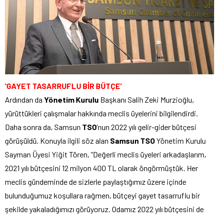
‘GAYET TASARRUFLU BİR BÜTÇE’
Ardından da
Yönetim Kurulu
Başkanı Salih Zeki Murzioğlu,
yürüttükleri çalışmalar hakkında meclis üyelerini bilgilendirdi.
Daha sonra da, Samsun
TSO
’nun 2022 yılı gelir-gider bütçesi
görüşüldü. Konuyla ilgili söz alan
Samsun TSO
Yönetim Kurulu
Sayman Üyesi Yiğit Tören, “Değerli meclis üyeleri arkadaşlarım,
2021 yılı bütçesini 12 milyon 400 TL olarak öngörmüştük. Her
meclis gündeminde de sizlerle paylaştığımız üzere içinde
bulunduğumuz koşullara rağmen, bütçeyi gayet tasarruflu bir
şekilde yakaladığımızı görüyoruz. Odamız 2022 yılı bütçesini de