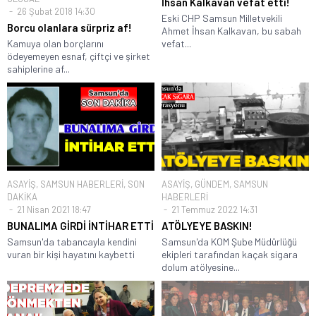
İhsan Kalkavan vefat etti!
26 Şubat 2018 14:30
Eski CHP Samsun Milletvekili
Borcu olanlara sürpriz af!
Ahmet İhsan Kalkavan, bu sabah
Kamuya olan borçlarını
vefat...
ödeyemeyen esnaf, çiftçi ve şirket
sahiplerine af...
ASAYİŞ
,
SAMSUN HABERLERİ
,
SON
ASAYİŞ
,
GÜNDEM
,
SAMSUN
DAKİKA
HABERLERİ
21 Nisan 2021 18:47
21 Temmuz 2022 14:31
BUNALIMA GİRDİ İNTİHAR ETTİ
ATÖLYEYE BASKIN!
Samsun'da tabancayla kendini
Samsun'da KOM Şube Müdürlüğü
vuran bir kişi hayatını kaybetti
ekipleri tarafından kaçak sigara
dolum atölyesine...