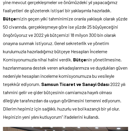
yine mevcut gerçekleşmeler ve önümüzdeki yıl yapacağımız
faaliyetleri de gözeterek istişari bir yaklaşımla hazırladık.
Bütçe
mizin geçen yılki tahminimize oranla yaklaşık olarak yüzde
50 civarında, gerçekleşmeye göre ise yüzde 25 büyüyeceğini
öngörüyoruz ve 2022 yılı bütçemizi 18 milyon 300 bin olarak
onayına sunmak istiyoruz. Genel sekreterlik ve yönetim
kurulumuzla hazırladığımız bütçeye Hesapları İnceleme
Komisyonumuzla nihai halini verdik.
Bütçe
nin yönetilmesine,
hazırlanmasına destek veren arkadaşlarımıza ve duydukları güven
nedeniyle hesapları inceleme komisyonumuza bu vesileyle
teşekkür ediyorum.
Samsun Ticaret ve Sanayi Odası
2022 yılı
tahmini gelir ve gider bütçesinin camiamıza hayırlı olması
dileğiyle tarafınızdan da uygun görülmesini temenni ediyorum.
Dilerim hepimiz için sağlıklı, huzurlu ve bol kazançlı bir yıl olur.
Hepinizin yeni yılını kutluyorum” ifadelerini kullandı.