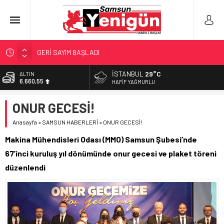
GERİ SAYIM BAŞLADI
SAMSUNSPOR’DA HEDEF 5’İNCİLİK!
İSTANBUL
29°C
ALTIN
6.660,55
‘BAFRA’YA YATIRIM YAPIN!’
HAFIF YAĞMURLU
İŞTE FINDIK FİYATI!
BİST
ONUR GECESİ!
13.779,39
YÖNETİCİ SEÇERKEN YAPILAN EN BÜYÜK HATALAR
Anasayfa
»
SAMSUN HABERLERİ
»
ONUR GECESİ!
DOLAR
47,7111
Makina Mühendisleri Odası (MMO) Samsun Şubesi’nde
EURO
67’inci kuruluş yıl dönümünde onur gecesi ve plaket töreni
55,1881
düzenlendi