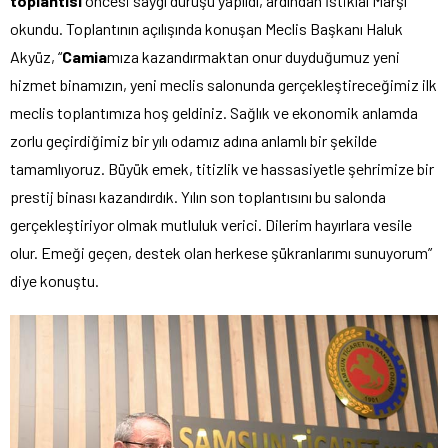
toplantısı
öncesi saygı duruşu yapıldı, ardından İstiklal Marşı
okundu. Toplantının açılışında konuşan Meclis Başkanı Haluk
Akyüz, “
Camia
mıza kazandırmaktan onur duyduğumuz yeni
hizmet binamızın, yeni meclis salonunda gerçekleştireceğimiz ilk
meclis toplantımıza hoş geldiniz. Sağlık ve ekonomik anlamda
zorlu geçirdiğimiz bir yılı odamız adına anlamlı bir şekilde
tamamlıyoruz. Büyük emek, titizlik ve hassasiyetle şehrimize bir
prestij binası kazandırdık. Yılın son toplantısını bu salonda
gerçekleştiriyor olmak mutluluk verici. Dilerim hayırlara vesile
olur. Emeği geçen, destek olan herkese şükranlarımı sunuyorum”
diye konuştu.