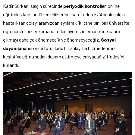
Kadir Gürkan, salgın sürecinde
periyodik kontrol
ler, online
eğitimler, kurslar düzenlediklerine işaret ederek, “Ancak salgın
hastalıktan dolayı aramızdan ayrılarak iki tane pırıl pırıl üniversite
öğrencisini bizlere emanet eden üyemizin emanetine sahip
çıkmayı daha çok önemsedik ve önemseyeceğiz.
Sosyal
dayanışma
nın önde tutulduğu bir anlayışla hizmetlerimizi
kesintiye uğratmadan devam ettirmeye çalışacağız” ifadesini
kullandı.