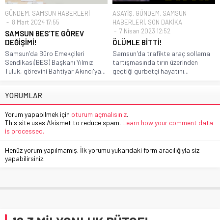
GÜNDEM
,
SAMSUN HABERLERİ
ASAYİŞ
,
GÜNDEM
,
SAMSUN
8 Mart 2024 17:55
HABERLERİ
,
SON DAKİKA
7 Nisan 2023 12:52
SAMSUN BES’TE GÖREV
DEĞİŞİMİ!
ÖLÜMLE BİTTİ!
Samsun'da Büro Emekçileri
Samsun'da trafikte araç sollama
Sendikası(BES) Başkanı Yılmız
tartışmasında tırın üzerinden
Tuluk, görevini Bahtiyar Akıncı'ya...
geçtiği gurbetçi hayatını...
YORUMLAR
Yorum yapabilmek için
oturum açmalısınız
.
This site uses Akismet to reduce spam.
Learn how your comment data
is processed.
Henüz yorum yapılmamış. İlk yorumu yukarıdaki form aracılığıyla siz
yapabilirsiniz.