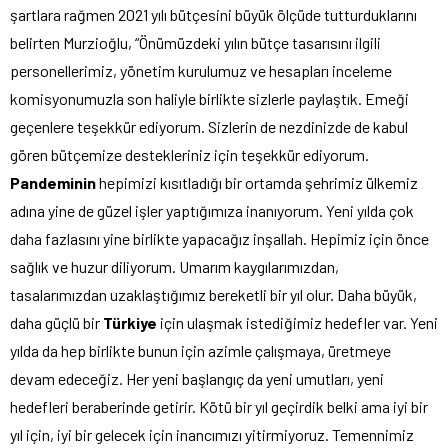
şartlara rağmen 2021 yılı bütçesini büyük ölçüde tutturduklarını
belirten Murzioğlu, “Önümüzdeki yılın bütçe tasarısını ilgili
personellerimiz, yönetim kurulumuz ve hesapları inceleme
komisyonumuzla son haliyle birlikte sizlerle paylaştık. Emeği
geçenlere teşekkür ediyorum. Sizlerin de nezdinizde de kabul
gören bütçemize destekleriniz için teşekkür ediyorum.
Pandeminin
hepimizi kısıtladığı bir ortamda şehrimiz ülkemiz
adına yine de güzel işler yaptığımıza inanıyorum. Yeni yılda çok
daha fazlasını yine birlikte yapacağız inşallah. Hepimiz için önce
sağlık ve huzur diliyorum. Umarım kaygılarımızdan,
tasalarımızdan uzaklaştığımız bereketli bir yıl olur. Daha büyük,
daha güçlü bir
Türkiye
için ulaşmak istediğimiz hedefler var. Yeni
yılda da hep birlikte bunun için azimle çalışmaya, üretmeye
devam edeceğiz. Her yeni başlangıç da yeni umutları, yeni
hedefleri beraberinde getirir. Kötü bir yıl geçirdik belki ama iyi bir
yıl için, iyi bir gelecek için inancımızı yitirmiyoruz. Temennimiz