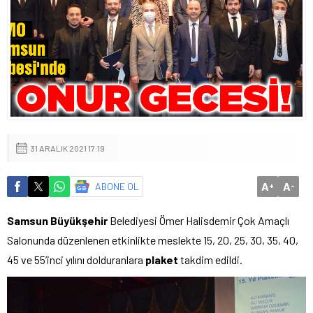
31 ARALIK 2021 17:19
A
A
ABONE OL
+
-
Samsun Büyükşehir
Belediyesi Ömer Halisdemir Çok Amaçlı
Salonunda düzenlenen etkinlikte meslekte 15, 20, 25, 30, 35, 40,
45 ve 55’inci yılını dolduranlara
plaket
takdim edildi.