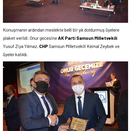
Konuşmanın ardından meslekte belli bir yılı doldurmuş üyelere
plaket verildi. Onur gecesine
AK Parti
Samsun Milletvekili
Yusuf Ziya Yılmaz,
CHP
Samsun Milletvekili Kemal Zeybek ve
üyeler katıldı.