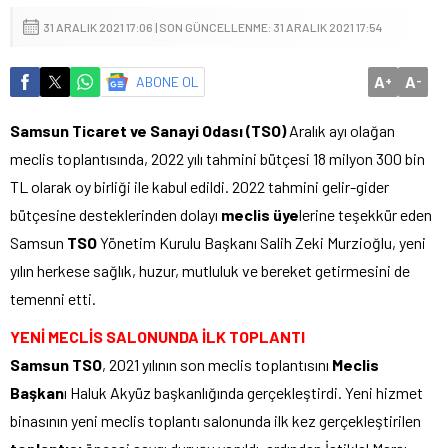
31 ARALIK 2021 17:06 | SON GÜNCELLENME: 31 ARALIK 2021 17:54
A
A
ABONE OL
+
-
Samsun Ticaret ve Sanayi Odası (TSO)
Aralık ayı olağan
meclis toplantısında, 2022 yılı tahmini bütçesi 18 milyon 300 bin
TL olarak oy birliği ile kabul edildi. 2022 tahmini gelir-gider
bütçesine desteklerinden dolayı
meclis üye
lerine teşekkür eden
Samsun
TSO
Yönetim Kurulu Başkanı Salih Zeki Murzioğlu, yeni
yılın herkese sağlık, huzur, mutluluk ve bereket getirmesini de
temenni etti.
YENİ MECLİS SALONUNDA İLK TOPLANTI
Samsun TSO
, 2021 yılının son meclis toplantısını
Meclis
Başkan
ı Haluk Akyüz başkanlığında gerçekleştirdi. Yeni hizmet
binasının yeni meclis toplantı salonunda ilk kez gerçekleştirilen