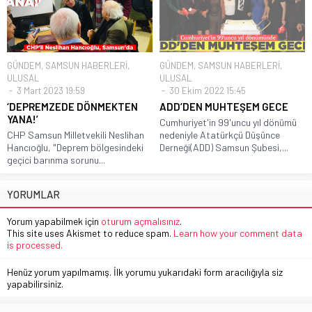
GÜNDEM
,
SAMSUN HABERLERİ
,
GÜNDEM
,
SAMSUN HABERLERİ
,
ULUSAL
ULUSAL
3 Mart 2023 19:59
30 Ekim 2022 15:45
‘DEPREMZEDE DÖNMEKTEN
ADD’DEN MUHTEŞEM GECE
YANA!’
Cumhuriyet'in 99'uncu yıl dönümü
CHP Samsun Milletvekili Neslihan
nedeniyle Atatürkçü Düşünce
Hancıoğlu, "Deprem bölgesindeki
Derneği(ADD) Samsun Şubesi,...
geçici barınma sorunu...
YORUMLAR
Yorum yapabilmek için
oturum açmalısınız
.
This site uses Akismet to reduce spam.
Learn how your comment data
is processed.
Henüz yorum yapılmamış. İlk yorumu yukarıdaki form aracılığıyla siz
yapabilirsiniz.