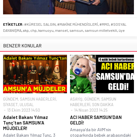
ETİKETLER:
#KÜRESEL SALGIN
,
#MAKİNE MÜHENDİSLERİ
,
#MMO
,
#SOSYAL
DAYANIŞMA
,
akp
,
chp
,
kamuoyu
,
manset
,
samsun
,
samsun milletvekili
,
üye
BENZER KONULAR
GÜNDEM
,
SAMSUN HABERLERİ
,
ASAYİŞ
,
GÜNDEM
,
SAMSUN
SİYASET
,
ULUSAL
HABERLERİ
,
SON DAKİKA
13 Ekim 2023 14:50
14 Nisan 2023 14:25
Adalet Bakanı Yılmaz
ACI HABER SAMSUN’DAN
Tunç’tan SAMSUN’A
GELDİ!
MÜJDELER!
Amasya'da bir AVM'nin
Adalet Bakanı Yılmaz Tunç, 3
otoparkında bebek arabasındaki