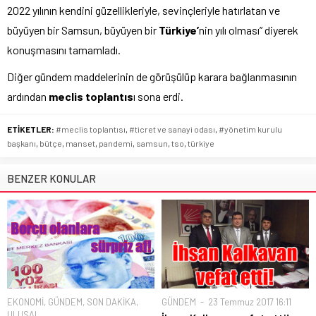
2022 yılının kendini güzellikleriyle, sevinçleriyle hatırlatan ve
büyüyen bir Samsun, büyüyen bir
Türkiye’
nin yılı olması” diyerek
konuşmasını tamamladı.
Diğer gündem maddelerinin de görüşülüp karara bağlanmasının
ardından
meclis toplantıs
ı sona erdi.
ETİKETLER:
#meclis toplantısı
,
#ticret ve sanayi odası
,
#yönetim kurulu
başkanı
,
bütçe
,
manset
,
pandemi
,
samsun
,
tso
,
türkiye
BENZER KONULAR
EKONOMİ
,
GÜNDEM
,
SON DAKİKA
,
GÜNDEM
23 Temmuz 2017 16:11
ULUSAL