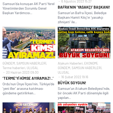
6 Ağustos 2023 15:27
Samsun'da konuşan AK Parti Yerel
BAFRA’NIN ‘YASAKÇI’ BAŞKANI!
Yönetimlerden Sorumlu Genel
Başkan Yardımcısı...
Samsun'un Bafra İlçesi, Belediye
Başkanı Hamit Kılıç'ın 'yasakçı
zihniyeti' ile...
GÜNDEM
,
SAMSUN HABERLERİ
,
Atakum Haberleri
,
EKONOMİ
,
Terme haberleri
,
ULUSAL
GÜNDEM
,
SAMSUN HABERLERİ
,
20 Haziran 2023 09:30
ULUSAL
16 Şubat 2022 19:16
‘TERME’Yİ KİMSE AYIRAMAZ!..’
BÜYÜK SOYGUN!
Ordu'nun Ünye İlçesi'nin, Türkiye'de
'yeni iller' arasına katılması
Samsun'un Atakum Belediyesi'nde,
gündeme getirilirken...
bir önceki AK Parti dönemiyle ilgili
yapılan...