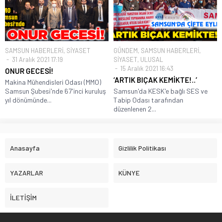
SAMSUN HABERLERİ
,
SİYASET
GÜNDEM
,
SAMSUN HABERLERİ
,
31 Aralık 2021 17:19
SİYASET
,
ULUSAL
15 Aralık 2021 16:43
ONUR GECESİ!
‘ARTIK BIÇAK KEMİKTE!..’
Makina Mühendisleri Odası (MMO)
Samsun Şubesi'nde 67'inci kuruluş
Samsun'da KESK'e bağlı SES ve
yıl dönümünde...
Tabip Odası tarafından
düzenlenen 2...
Anasayfa
Gizlilik Politikası
YAZARLAR
KÜNYE
İLETİŞİM