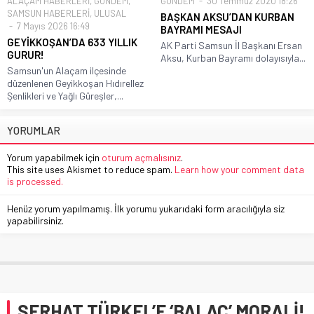
ALAÇAM HABERLERİ
,
GÜNDEM
,
GÜNDEM
30 Temmuz 2020 18:26
SAMSUN HABERLERİ
,
ULUSAL
BAŞKAN AKSU’DAN KURBAN
7 Mayıs 2026 16:49
BAYRAMI MESAJI
GEYİKKOŞAN’DA 633 YILLIK
AK Parti Samsun İl Başkanı Ersan
GURUR!
Aksu, Kurban Bayramı dolayısıyla...
Samsun'un Alaçam ilçesinde
düzenlenen Geyikkoşan Hıdırellez
Şenlikleri ve Yağlı Güreşler,...
YORUMLAR
Yorum yapabilmek için
oturum açmalısınız
.
This site uses Akismet to reduce spam.
Learn how your comment data
is processed.
Henüz yorum yapılmamış. İlk yorumu yukarıdaki form aracılığıyla siz
yapabilirsiniz.
SERHAT TÜRKEL’E ‘BALAÇ’ MORALİ!