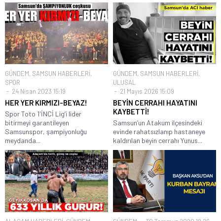
GÜNDEM
,
SAMSUN HABERLERİ
,
GÜNDEM
,
SAMSUN HABERLERİ
,
SPOR
ULUSAL
24 Nisan 2023 15:19
21 Mayıs 2026 15:09
HER YER KIRMIZI-BEYAZ!
BEYİN CERRAHI HAYATINI
KAYBETTİ!
Spor Toto 1'İNCİ Lig’i lider
bitirmeyi garantileyen
Samsun’un Atakum ilçesindeki
Samsunspor, şampiyonluğu
evinde rahatsızlanıp hastaneye
meydanda...
kaldırılan beyin cerrahı Yunus...