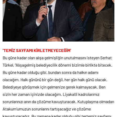
‘TEMİZ SAYFAMI KİRLETMEYECEĞİM’
Bu güne kadar olan alışa gelmişliğin unutulmasını isteyen Serhat
Türkel, ‘’Alışagelmiş belediyecilik dönemi bizimle birlikte bitecek.
Bu güne kadar olduğu gibi, bundan sonra da halkın adamı
olacağım. Halk gününü bir gün değil, her gün halk günü olacak.
Belediyeye görüşmek için gelmenize gerek kalmayacak. Ben
sizin her zaman içinizde olacağım. Liyakatli kadrolarımız
sorunlarınızı anın da çözüme kavuşturacak. Kutuplaşma olmadan
Atakum’umuzun sorunlarını tartışacağız ve çözüme
kavuşturacağız. Bu zamana kadar olduğu gibi tertemiz sayfamı