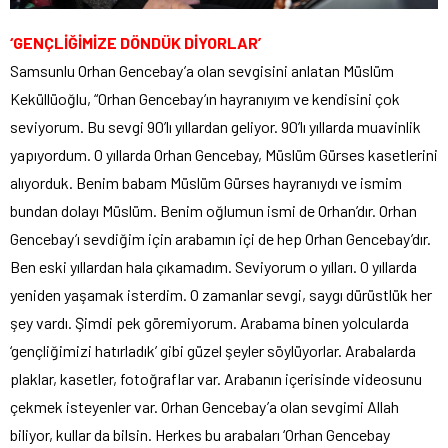
‘GENÇLİĞİMİZE DÖNDÜK DİYORLAR’
Samsunlu Orhan Gencebay’a olan sevgisini anlatan Müslüm
Keküllüoğlu, “Orhan Gencebay’ın hayranıyım ve kendisini çok
seviyorum. Bu sevgi 90’lı yıllardan geliyor. 90’lı yıllarda muavinlik
yapıyordum. O yıllarda Orhan Gencebay, Müslüm Gürses kasetlerini
alıyorduk. Benim babam Müslüm Gürses hayranıydı ve ismim
bundan dolayı Müslüm. Benim oğlumun ismi de Orhan’dır. Orhan
Gencebay’ı sevdiğim için arabamın içi de hep Orhan Gencebay’dır.
Ben eski yıllardan hala çıkamadım. Seviyorum o yılları. O yıllarda
yeniden yaşamak isterdim. O zamanlar sevgi, saygı dürüstlük her
şey vardı. Şimdi pek göremiyorum. Arabama binen yolcularda
‘gençliğimizi hatırladık’ gibi güzel şeyler söylüyorlar. Arabalarda
plaklar, kasetler, fotoğraflar var. Arabanın içerisinde videosunu
çekmek isteyenler var. Orhan Gencebay’a olan sevgimi Allah
biliyor, kullar da bilsin. Herkes bu arabaları ‘Orhan Gencebay