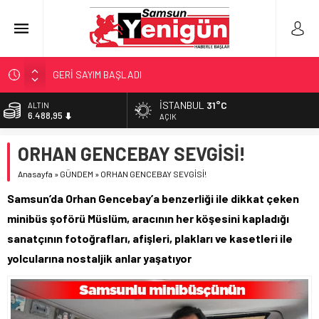
GERİ SAYIM BAŞLADI
SAMSUNSPOR’DA HEDEF 5’İNCİLİK!
İSTANBUL
31°C
BİST
13.798,82
‘BAFRA’YA YATIRIM YAPIN!’
AÇIK
İŞTE FINDIK FİYATI!
DOLAR
ORHAN GENCEBAY SEVGİSİ!
47,5939
YÖNETİCİ SEÇERKEN YAPILAN EN BÜYÜK HATALAR
Anasayfa
»
GÜNDEM
»
ORHAN GENCEBAY SEVGİSİ!
EURO
54,9646
Samsun’da Orhan Gencebay’a benzerliği ile dikkat çeken
ALTIN
minibüs şoförü Müslüm, aracının her köşesini kapladığı
6.488,95
sanatçının fotoğrafları, afişleri, plakları ve kasetleri ile
yolcularına nostaljik anlar yaşatıyor