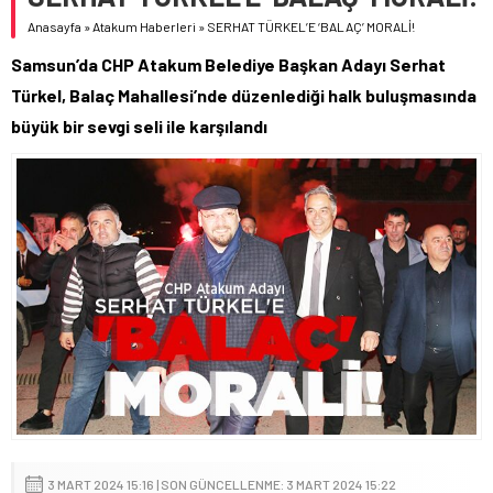
Anasayfa
»
Atakum Haberleri
»
SERHAT TÜRKEL’E ‘BALAÇ’ MORALİ!
Samsun’da CHP Atakum Belediye Başkan Adayı Serhat
Türkel, Balaç Mahallesi’nde düzenlediği halk buluşmasında
büyük bir sevgi seli ile karşılandı
3 MART 2024 15:16 | SON GÜNCELLENME: 3 MART 2024 15:22