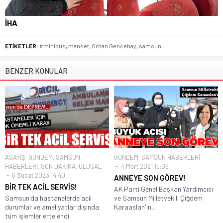
İHA
ETİKETLER:
#minibüs
,
manset
,
Orhan Gencebay
,
samsun
BENZER KONULAR
ASAYİŞ
,
GÜNDEM
,
SAMSUN
GÜNDEM
,
SAMSUN HABERLERİ
HABERLERİ
,
SON DAKİKA
,
ULUSAL
4 Mart 2021 15:09
6 Şubat 2023 14:40
ANNEYE SON GÖREV!
BİR TEK ACİL SERVİS!
AK Parti Genel Başkan Yardımcısı
Samsun'da hastanelerde acil
ve Samsun Milletvekili Çiğdem
durumlar ve ameliyatlar dışında
Karaaslan'ın...
tüm işlemler ertelendi