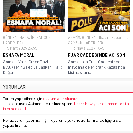
GÜNDEM
,
MAGAZİN
,
SAMSUN
ASAYİŞ
,
GÜNDEM
,
İlkadım Haberleri
,
HABERLERİ
SAMSUN HABERLERİ
5 Mart 2025 23:59
13 Mayıs 2024 17:49
ESNAFA MORAL!
FUAR CADDESİ’NDE ACI SON!
Samsun Valisi Orhan Tavlı ile
Samsun'da Fuar Caddesi'nde
Büyükşehir Belediye Başkanı Halit
meydana gelen trafik kazasında 1
Doğan,...
kişi hayatını...
YORUMLAR
Yorum yapabilmek için
oturum açmalısınız
.
This site uses Akismet to reduce spam.
Learn how your comment data
is processed.
Henüz yorum yapılmamış. İlk yorumu yukarıdaki form aracılığıyla siz
yapabilirsiniz.