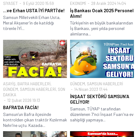
SİYASET
9 Eylül 2020 15:59
EKONOMİ
28 Aralık 2024 14:04
…ve Erhan USTA İYİ PARTİ’de!
İş Bankası Ocak 2025 Personel
Alımı!
Samsun Milletvekili Erhan Usta,
Meral Akşener'in de katıldığı
Türkiye’nin en büyük bankalarından
törenle İYİ...
İş Bankası, yeni yılda personel
alımlarına...
ASAYİŞ
,
BAFRA HABERLERİ
,
GÜNDEM
,
SAMSUN HABERLERİ
GÜNDEM
,
SAMSUN HABERLERİ
,
SON
14 Nisan 2023 17:44
DAKİKA
İNŞAAT SEKTÖRÜ SAMSUN’A
12 Şubat 2026 19:13
GELİYOR!
BAFRA’DA FACİA!
Samsun, TÜYAP tarafından
Samsun’un Bafra ilçesinde
düzenlenen 7'nci İnşaat Fuarı'na ev
kontrolden çıkan traktör Kızılırmak
sahipliği yapmaya...
Nehri’ne uçtu. Kazada...