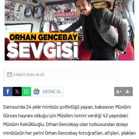
3 MART 2024 15:33
A
A
ABONE OL
+
-
Samsun’da 24 yıldır minibüs şoförlüğü yapan, babasının Müslüm
Gürses hayranı olduğu için Müslüm ismini verdiği 42 yaşındaki
Müslüm Keküllüoğlu, Orhan Gencebay olan tutkusundan dolayı
minibüsün her yerini Orhan Gencebay fotoğrafları, afişleri, plakları