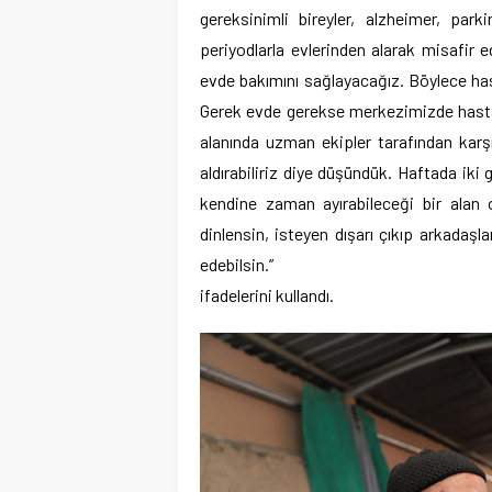
gereksinimli bireyler, alzheimer, parki
periyodlarla evlerinden alarak misafir e
evde bakımını sağlayacağız. Böylece has
Gerek evde gerekse merkezimizde hastalar
alanında uzman ekipler tarafından karşı
aldırabiliriz diye düşündük. Haftada ik
kendine zaman ayırabileceği bir alan o
dinlensin, isteyen dışarı çıkıp arkada
edebilsin.”
ifadelerini kullandı.