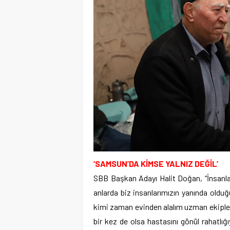
‘SAMSUN’DA KİMSE YALNIZ DEĞİL’
SBB Başkan Adayı Halit Doğan, “İnsanlar
anlarda biz insanlarımızın yanında old
kimi zaman evinden alalım uzman ekiple
bir kez de olsa hastasını gönül rahatlığıy