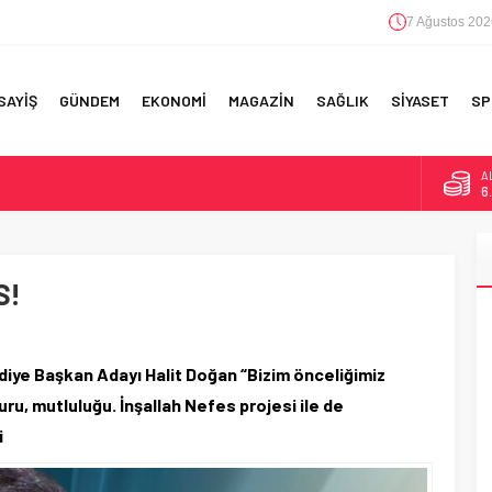
7 Ağustos 202
SAYİŞ
GÜNDEM
EKONOMİ
MAGAZİN
SAĞLIK
SİYASET
SP
B
1
F 5’İNCİLİK!
D
4
IN!’
S!
E
5
 YAPILAN EN BÜYÜK HATALAR
A
6
iye Başkan Adayı Halit Doğan “Bizim önceliğimiz
uru, mutluluğu. İnşallah Nefes projesi ile de
i