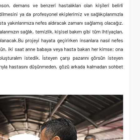
nson, demans ve benzeri hastalıkları olan kişileri belirli
dilmesini ya da profesyonel ekiplerimiz ve sağlıkçılarımızla
ta yakınlarımıza nefes aldıracak zamanı sağlamış olacağız.
ımızın sağlık, temizlik, kişisel bakım gibi tüm ihtiyaçları,
lanacak.Bu projeyi hayata geçirirken insanlara nasıl nefes
i gün, iki saat anne babaya veya hasta bakan her kimse; ona
luşturalım istedik. İsteyen çarşı pazarını görsün isteyen
şlarıyla hastasını düşünmeden, gözü arkada kalmadan sohbet