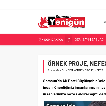
A
SON DAKİKA
GERİ SAYIM BAŞLADI
SAMSUNSPOR’DA HEDE
‘BAFRA’YA YATIRIM YAP
İŞTE FINDIK FİYATI!
ÖRNEK PROJE, NEFE
YÖNETİCİ SEÇERKEN
Anasayfa
»
GÜNDEM
»
ÖRNEK PROJE, NEFES!
Samsun’da AK Parti Büyükşehir Beled
insan, önceliğimiz insanlarımızın huz
insanlarımıza nefes aldıracağız” ded