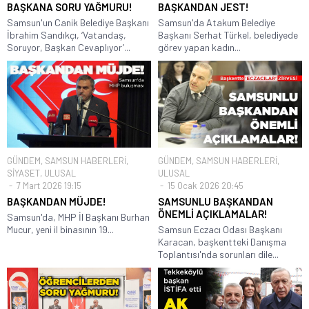
BAŞKANA SORU YAĞMURU!
BAŞKANDAN JEST!
Samsun'un Canik Belediye Başkanı
Samsun'da Atakum Belediye
İbrahim Sandıkçı, ‘Vatandaş,
Başkanı Serhat Türkel, belediyede
Soruyor, Başkan Cevaplıyor’...
görev yapan kadın...
GÜNDEM
,
SAMSUN HABERLERİ
,
GÜNDEM
,
SAMSUN HABERLERİ
,
SİYASET
,
ULUSAL
ULUSAL
7 Mart 2026 19:15
15 Ocak 2026 20:45
BAŞKANDAN MÜJDE!
SAMSUNLU BAŞKANDAN
ÖNEMLİ AÇIKLAMALAR!
Samsun'da, MHP İl Başkanı Burhan
Mucur, yeni il binasının 19...
Samsun Eczacı Odası Başkanı
Karacan, başkentteki Danışma
Toplantısı'nda sorunları dile...