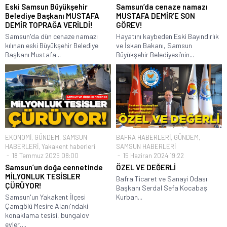
Eski Samsun Büyükşehir
Samsun’da cenaze namazı
Belediye Başkanı MUSTAFA
MUSTAFA DEMİR’E SON
DEMİR TOPRAĞA VERİLDİ!
GÖREV!
Samsun'da dün cenaze namazı
Hayatını kaybeden Eski Bayındırlık
kılınan eski Büyükşehir Belediye
ve İskan Bakanı, Samsun
Başkanı Mustafa...
Büyükşehir Belediyesi’nin...
EKONOMİ
,
GÜNDEM
,
SAMSUN
BAFRA HABERLERİ
,
GÜNDEM
,
HABERLERİ
,
Yakakent haberleri
SAMSUN HABERLERİ
18 Temmuz 2025 08:00
15 Haziran 2024 19:22
Samsun’un doğa cennetinde
ÖZEL VE DEĞERLİ
MİLYONLUK TESİSLER
Bafra Ticaret ve Sanayi Odası
ÇÜRÜYOR!
Başkanı Serdal Sefa Kocabaş
Samsun'un Yakakent İlçesi
Kurban...
Çamgölü Mesire Alanı'ndaki
konaklama tesisi, bungalov
evler,...