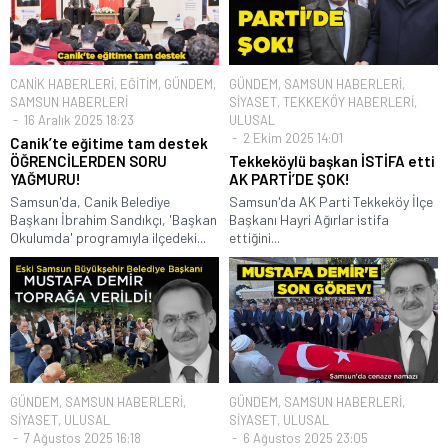
CANİK HABERLERİ
,
EĞİTİM
,
GÜNDEM
,
GÜNDEM
,
SAMSUN HABERLERİ
,
SAMSUN HABERLERİ
SİYASET
,
TEKKEKÖY HABERLERİ
,
16 Aralık 2025 18:23
ULUSAL
2 Ekim 2025 14:01
Canik’te eğitime tam destek
ÖĞRENCİLERDEN SORU
Tekkeköylü başkan İSTİFA etti
YAĞMURU!
AK PARTİ’DE ŞOK!
Samsun'da, Canik Belediye
Samsun'da AK Parti Tekkeköy İlçe
Başkanı İbrahim Sandıkçı, 'Başkan
Başkanı Hayri Ağırlar istifa
Okulumda' programıyla ilçedeki...
ettiğini...
GÜNDEM
,
SAMSUN HABERLERİ
,
GÜNDEM
,
SAMSUN HABERLERİ
,
SİYASET
,
ULUSAL
SİYASET
,
ULUSAL
7 Ağustos 2025 16:18
6 Ağustos 2025 23:05