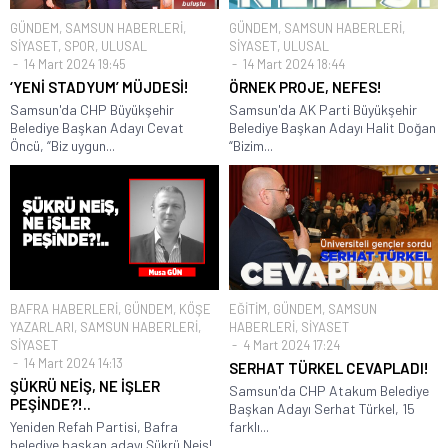
GÜNDEM
,
SAMSUN HABERLERİ
,
GÜNDEM
,
SAMSUN HABERLERİ
,
SİYASET
,
SPOR
,
ULUSAL
SİYASET
,
ULUSAL
14 Mart 2024 19:45
14 Mart 2024 18:44
‘YENİ STADYUM’ MÜJDESİ!
ÖRNEK PROJE, NEFES!
Samsun'da CHP Büyükşehir
Samsun'da AK Parti Büyükşehir
Belediye Başkan Adayı Cevat
Belediye Başkan Adayı Halit Doğan
Öncü, “Biz uygun...
“Bizim...
BAFRA HABERLERİ
,
GÜNDEM
,
KÖŞE
EĞİTİM
,
GÜNDEM
,
SAMSUN
YAZARLARI
,
SAMSUN HABERLERİ
,
HABERLERİ
,
SİYASET
SİYASET
4 Mart 2024 17:24
14 Mart 2024 14:13
SERHAT TÜRKEL CEVAPLADI!
ŞÜKRÜ NEİŞ, NE İŞLER
Samsun'da CHP Atakum Belediye
PEŞİNDE?!..
Başkan Adayı Serhat Türkel, 15
Yeniden Refah Partisi, Bafra
farklı...
belediye başkan adayı Şükrü Neiş!