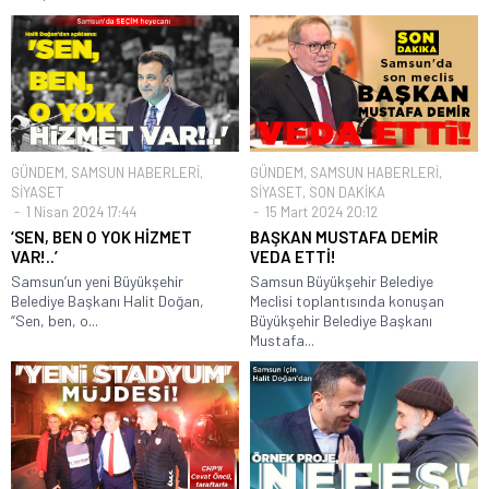
GÜNDEM
,
SAMSUN HABERLERİ
,
GÜNDEM
,
SAMSUN HABERLERİ
,
SİYASET
SİYASET
,
SON DAKİKA
1 Nisan 2024 17:44
15 Mart 2024 20:12
‘SEN, BEN O YOK HİZMET
BAŞKAN MUSTAFA DEMİR
VAR!..’
VEDA ETTİ!
Samsun’un yeni Büyükşehir
Samsun Büyükşehir Belediye
Belediye Başkanı Halit Doğan,
Meclisi toplantısında konuşan
“Sen, ben, o...
Büyükşehir Belediye Başkanı
Mustafa...