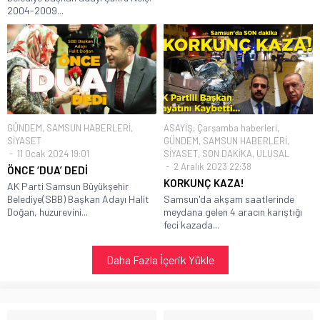
2004-2009...
GÜNDEM
,
SAMSUN HABERLERİ
,
ASAYİŞ
,
Çarşamba haberleri
,
SİYASET
GÜNDEM
,
SAMSUN HABERLERİ
,
11 Ocak 2024 19:01
SİYASET
,
SON DAKİKA
,
ULUSAL
2 Aralık 2023 22:38
ÖNCE ‘DUA’ DEDİ
KORKUNÇ KAZA!
AK Parti Samsun Büyükşehir
Belediye(SBB) Başkan Adayı Halit
Samsun'da akşam saatlerinde
Doğan, huzurevini...
meydana gelen 4 aracın karıştığı
feci kazada...
Daha Fazla İçerik Yükle