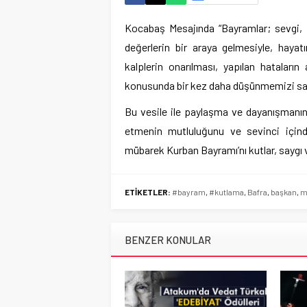
Kocabaş Mesajında “Bayramlar; sevgi, 
değerlerin bir araya gelmesiyle, hayat
kalplerin onarılması, yapılan hataları
konusunda bir kez daha düşünmemizi sağl
Bu vesile ile paylaşma ve dayanışmanın
etmenin mutluluğunu ve sevinci içind
mübarek Kurban Bayramı’nı kutlar, saygı 
ETİKETLER:
#bayram
,
#kutlama
,
Bafra
,
başkan
,
m
BENZER KONULAR