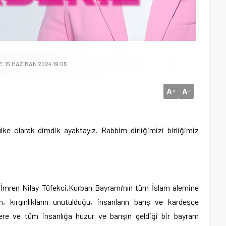
: 15 HAZIRAN 2024 19:05
A
A
+
-
ke olarak dimdik ayaktayız. Rabbim dirliğimizi birliğimiz
ı İmren Nilay Tüfekci,Kurban Bayramı’nın tüm İslam alemine
rın, kırgınlıkların unutulduğu, insanların barış ve kardeşçe
re ve tüm insanlığa huzur ve barışın geldiği bir bayram