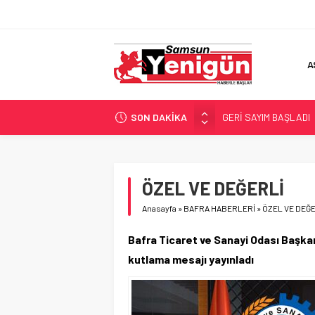
A
SON DAKİKA
GERİ SAYIM BAŞLADI
SAMSUNSPOR’DA HEDE
‘BAFRA’YA YATIRIM YAP
İŞTE FINDIK FİYATI!
ÖZEL VE DEĞERLİ
YÖNETİCİ SEÇERKEN
Anasayfa
»
BAFRA HABERLERİ
»
ÖZEL VE DEĞ
Bafra Ticaret ve Sanayi Odası Başka
kutlama mesajı yayınladı