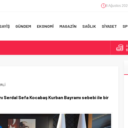
8 Ağustos 202
SAYİŞ
GÜNDEM
EKONOMİ
MAGAZİN
SAĞLIK
SİYASET
SP
A
6
F 5’İNCİLİK!
B
1
IN!’
D
4
 YAPILAN EN BÜYÜK HATALAR
ERLİ
E
5
nı Serdal Sefa Kocabaş Kurban Bayramı sebebi ile bir