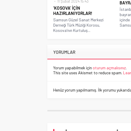
11 Şubat 2024 15:43
BAYR
‘KOSOVA’ İÇİN
İstan
HAZIRLANIYORLAR!
bayram
Samsun Güzel Sanat Merkezi
içinde
Derneği Türk Müziği Korosu,
Samsun
Kosova’nın Kurtuluş...
YORUMLAR
Yorum yapabilmek için
oturum açmalısınız
.
This site uses Akismet to reduce spam.
Lear
Henüz yorum yapılmamış. İlk yorumu yukarıdaki