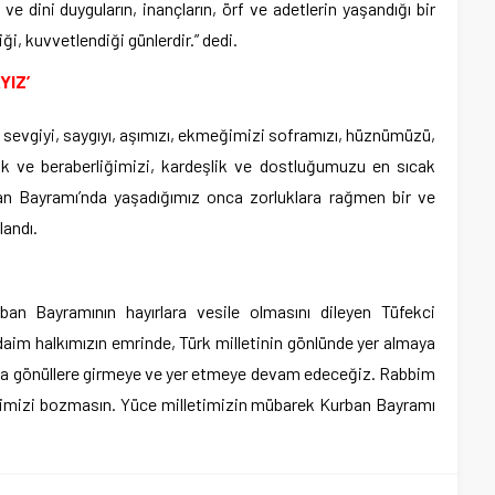
e dini duyguların, inançların, örf ve adetlerin yaşandığı bir
i, kuvvetlendiği günlerdir.” dedi.
YIZ’
 sevgiyi, saygıyı, aşımızı, ekmeğimizi soframızı, hüznümüzü,
irlik ve beraberliğimizi, kardeşlik ve dostluğumuzu en sıcak
n Bayramı’nda yaşadığımız onca zorluklara rağmen bir ve
landı.
an Bayramının hayırlara vesile olmasını dileyen Tüfekci
 daim halkımızın emrinde, Türk milletinin gönlünde yer almaya
da gönüllere girmeye ve yer etmeye devam edeceğiz. Rabbim
erliğimizi bozmasın. Yüce milletimizin mübarek Kurban Bayramı