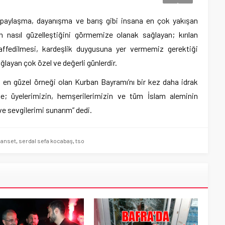
paylaşma, dayanışma ve barış gibi insana en çok yakışan
ın nasıl güzelleştiğini görmemize olanak sağlayan; kırılan
n affedilmesi, kardeşlik duygusuna yer vermemiz gerektiği
ayan çok özel ve değerli günlerdir.
 en güzel örneği olan Kurban Bayramı’nı bir kez daha idrak
e; üyelerimizin, hemşerilerimizin ve tüm İslam aleminin
ve sevgilerimi sunarım” dedi.
anset
,
serdal sefa kocabaş
,
tso