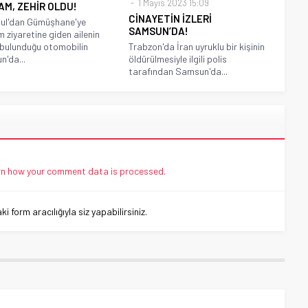
1 Mayıs 2023 15:09
AM, ZEHİR OLDU!
CİNAYETİN İZLERİ
bul'dan Gümüşhane'ye
SAMSUN’DA!
 ziyaretine giden ailenin
 bulunduğu otomobilin
Trabzon'da İran uyruklu bir kişinin
'da...
öldürülmesiyle ilgili polis
tarafından Samsun'da...
n how your comment data is processed.
 form aracılığıyla siz yapabilirsiniz.