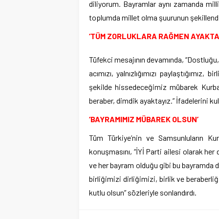
diliyorum. Bayramlar aynı zamanda milli v
toplumda millet olma şuurunun şekillendiğ
‘TÜM ZORLUKLARA RAĞMEN AYAKTA
Tüfekci mesajının devamında, “Dostluğu,
acımızı, yalnızlığımızı paylaştığımız, b
şekilde hissedeceğimiz mübarek Kurba
beraber, dimdik ayaktayız.” İfadelerini kul
‘BAYRAMIMIZ MÜBAREK OLSUN’
Tüm Türkiye’nin ve Samsunluların Kurb
konuşmasını, “İYİ Parti ailesi olarak her
ve her bayram olduğu gibi bu bayramda 
birliğimizi dirliğimizi, birlik ve berab
kutlu olsun” sözleriyle sonlandırdı.