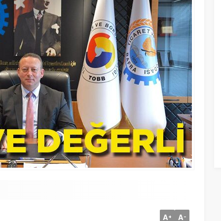
A
A
+
-