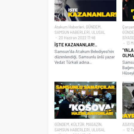
Atakum Haberleri
,
GÜNDEM
,
Çarşam
SAMSUN HABERLERİ
,
ULUSAL
GÜND
20 Haziran 2022 17:46
SİYAS
13 M
İŞTE KAZANANLAR!..
‘YAL
Samsun'da Atakum Belediyesi’nin
OLMAZ
düzenlendiği, Samsunlu ünlü yazar
Vedat Türkali adına...
Samsu
Bağıms
Hüseyi
GÜNDEM
,
KÜLTÜR
,
MAGAZİN
,
ASAYİ
SAMSUN HABERLERİ
,
ULUSAL
12 T