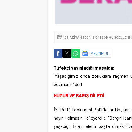
15 HAZIRAN 2024 19:04 | SON GÜNCELLENME
ABONE OL
Tüfekci yayınladığı mesajda;
“Yaşadığımız onca zorluklara rağmen ül
bozmasın” dedi
HUZUR VE BARIŞ DİLEDİ
İYİ Parti Toplumsal Politikalar Başkan
hayırlı olmasını dileyerek; “Dargınlıkla
yaşadığı, İslam alemi başta olmak üze