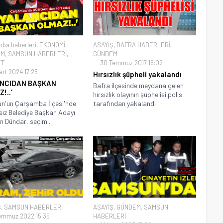
ba haberleri
,
EKONOMİ
,
ASAYİŞ
,
BAFRA HABERLERİ
,
EM
,
SAMSUN HABERLERİ
,
GÜNDEM
ET
30 Temmuz 2017 16:02
art 2024 17:25
Hırsızlık şüpheli yakalandı
ANCIDAN BAŞKAN
Bafra ilçesinde meydana gelen
!..’
hırsızlık olayının şüphelisi polis
n'un Çarşamba İlçesi'nde
tarafından yakalandı
ız Belediye Başkan Adayı
n Dündar, seçim...
Ş
,
SAMSUN HABERLERİ
ASAYİŞ
,
GÜNDEM
,
SAMSUN
emmuz 2022 15:35
HABERLERİ