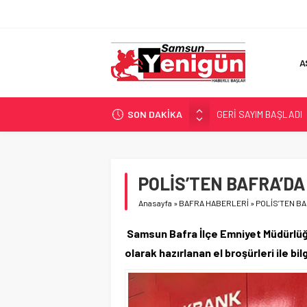
A
SON DAKİKA
GERİ SAYIM BAŞLADI
SAMSUNSPOR’DA HEDE
‘BAFRA’YA YATIRIM YAP
İŞTE FINDIK FİYATI!
POLİS’TEN BAFRA’DA
YÖNETİCİ SEÇERKEN
Anasayfa
»
BAFRA HABERLERİ
»
POLİS’TEN BA
Samsun Bafra İlçe Emniyet Müdürlüğü
olarak hazırlanan el broşürleri ile bil