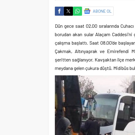
ABONE OL
Dün gece saat 02.00 sıralarında Cuhacı
borudan akan sular Alaçam Caddesi’ni g
çalışma başlattı. Saat 08.00’de başlayan
Çakmak, Altınyaprak ve Emirefendi Mah
şeritten sağlanıyor. Kavşaktan ilçe mer
meydana gelen çukura düştü. Midibüs bul