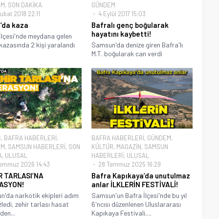
EM
,
SON DAKİKA
GÜNDEM
ubat 2018 22:11
4 Eylül 2017 15:03
’da kaza
Bafralı genç boğularak
hayatını kaybetti!
İlçesi'nde meydana gelen
 kazasında 2 kişi yaralandı
Samsun'da denize giren Bafra'lı
M.T. boğularak can verdi
Ş
,
BAFRA HABERLERİ
,
BAFRA HABERLERİ
,
GÜNDEM
,
EM
,
SAMSUN HABERLERİ
,
SON
KÜLTÜR
,
MAGAZİN
,
SAMSUN
A
,
ULUSAL
HABERLERİ
,
ULUSAL
emmuz 2026 14:43
28 Temmuz 2025 16:29
R TARLASI’NA
Bafra Kapıkaya’da unutulmaz
ASYON!
anlar İLKLERİN FESTİVALİ!
'da narkotik ekipleri adım
Samsun'un Bafra İlçesi'nde bu yıl
zledi, zehir tarlası hasat
6'ncısı düzenlenen Uluslararası
den...
Kapıkaya Festivali,...