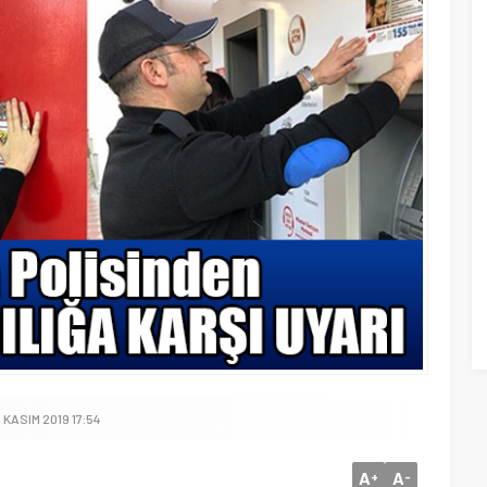
 KASIM 2019 17:54
A
A
+
-