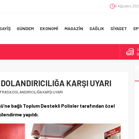
6 Ağustos 202
SAYİŞ
GÜNDEM
EKONOMİ
MAGAZİN
SAĞLIK
SİYASET
SP
A
6
F 5’İNCİLİK!
B
1
IN!’
 DOLANDIRICILIĞA KARŞI UYARI
D
4
 YAPILAN EN BÜYÜK HATALAR
FRA’DA DOLANDIRICILIĞA KARŞI UYARI
E
5
’ne bağlı Toplum Destekli Polisler tarafından özel
gilendirme yapıldı.