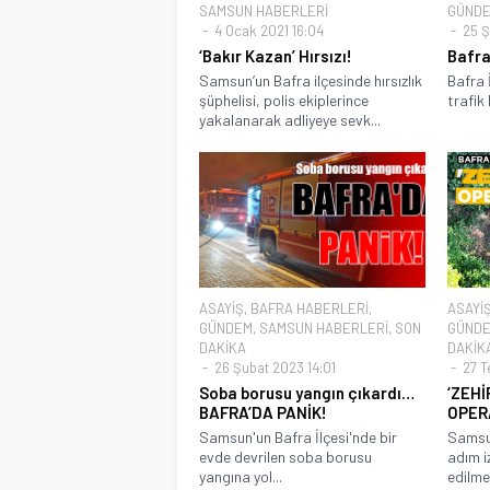
SAMSUN HABERLERİ
GÜND
4 Ocak 2021 16:04
25 Ş
‘Bakır Kazan’ Hırsızı!
Bafra
Samsun’un Bafra ilçesinde hırsızlık
Bafra 
şüphelisi, polis ekiplerince
trafik
yakalanarak adliyeye sevk...
ASAYİŞ
,
BAFRA HABERLERİ
,
ASAYİ
GÜNDEM
,
SAMSUN HABERLERİ
,
SON
GÜND
DAKİKA
DAKİK
26 Şubat 2023 14:01
27 T
Soba borusu yangın çıkardı…
‘ZEHİ
BAFRA’DA PANİK!
OPER
Samsun'un Bafra İlçesi'nde bir
Samsun
evde devrilen soba borusu
adım i
yangına yol...
edilme