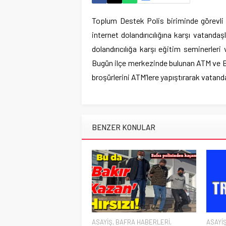
Toplum Destek Polis biriminde görevli
internet dolandırıcılığına karşı vatandaş
dolandırıcılığa karşı eğitim seminerleri
Bugün ilçe merkezinde bulunan ATM ve Ban
broşürlerini ATM’lere yapıştırarak vatand
BENZER KONULAR
ASAYİŞ
,
BAFRA HABERLERİ
,
ASAYİ