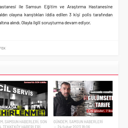
t Hastanesi ile Samsun Eğitim ve Araştırma Hastanesine
saldırı olayına karıştıkları iddia edilen 3 kişi polis tarafından
tına alındı. Olayla ilgili soruşturma devam ediyor.
FEK
EM
,
SAMSUN HABERLERİ
,
SON
GÜNDEM
,
SAMSUN HABERLERİ
A
,
TEKKEKÖY HABERLERİ
,
24 Şubat 2023 18:06