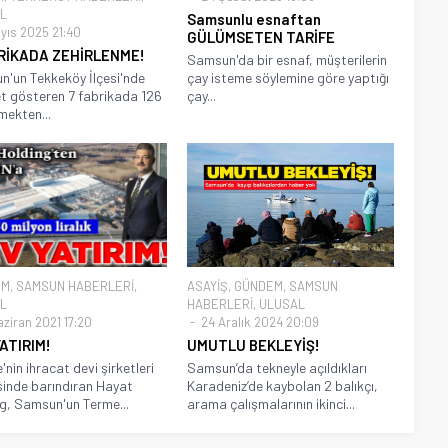
L
Samsunlu esnaftan
yıs 2025 21:40
GÜLÜMSETEN TARİFE
BRİKADA ZEHİRLENME!
Samsun'da bir esnaf, müşterilerin
'un Tekkeköy İlçesi'nde
çay isteme söylemine göre yaptığı
et gösteren 7 fabrikada 126
çay...
emekten...
EM
,
SAMSUN HABERLERİ
,
ASAYİŞ
,
GÜNDEM
,
SAMSUN
L
HABERLERİ
,
ULUSAL
aziran 2021 17:20
24 Aralık 2024 20:09
ATIRIM!
UMUTLU BEKLEYİŞ!
'nin ihracat devi şirketleri
Samsun’da tekneyle açıldıkları
inde barındıran Hayat
Karadeniz’de kaybolan 2 balıkçı,
g, Samsun'un Terme...
arama çalışmalarının ikinci...