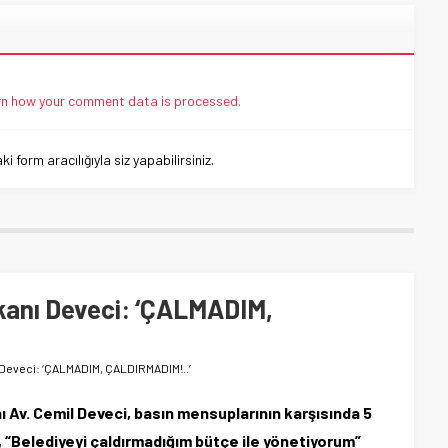
n how your comment data is processed.
 form aracılığıyla siz yapabilirsiniz.
kanı Deveci: ‘ÇALMADIM,
Deveci: ‘ÇALMADIM, ÇALDIRMADIM!..’
Av. Cemil Deveci, basın mensuplarının karşısında 5
i, “Belediyeyi çaldırmadığım bütçe ile yönetiyorum”