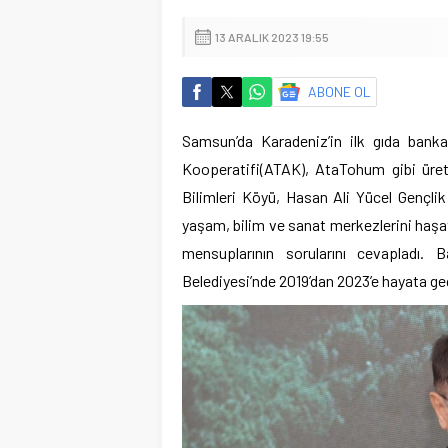
13 ARALIK 2023 19:55
ABONE OL
Samsun’da Karadeniz’in ilk gıda bank
Kooperatifi(ATAK), AtaTohum gibi üreti
Bilimleri Köyü, Hasan Ali Yücel Gençli
yaşam, bilim ve sanat merkezlerini haşa
mensuplarının sorularını cevapladı.
Belediyesi’nde 2019’dan 2023’e hayata geçi