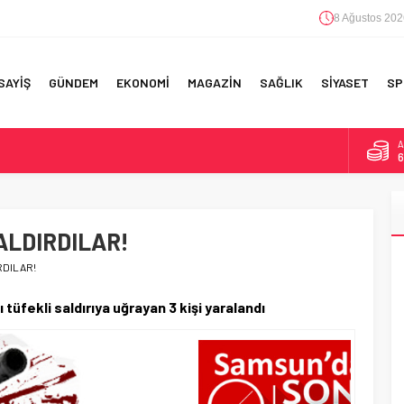
8 Ağustos 202
SAYİŞ
GÜNDEM
EKONOMİ
MAGAZİN
SAĞLIK
SİYASET
SP
A
6
F 5’İNCİLİK!
B
1
IN!’
ALDIRDILAR!
D
4
 YAPILAN EN BÜYÜK HATALAR
RDILAR!
E
5
tüfekli saldırıya uğrayan 3 kişi yaralandı