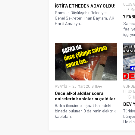
ULUSA
İSTİFA ETMEDEN ADAY OLDU!
8 Ma
Samsun Büyükşehir Belediyesi
7 FA
Genel Sekreteri İlhan Bayram, AK
Parti Amasya...
Samsun
faaliy
işçi y
ASAYİŞ
28 Mart 2019 11:44
GÜND
ULUSA
Önce alkol aldılar sonra
15 H
dairelerin kablolarını çaldılar
DEV Y
Bafra ilçesinde inşaat halindeki
binada bulunan 9 dairenin elektrik
Türkiye
kabloları...
bünyes
Holdin