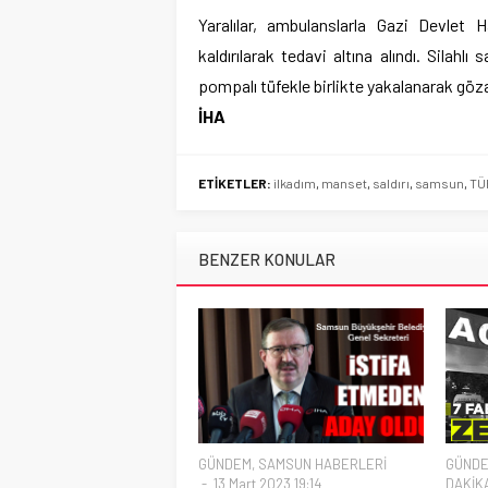
Yaralılar, ambulanslarla Gazi Devle
kaldırılarak tedavi altına alındı. Silahlı 
pompalı tüfekle birlikte yakalanarak gözal
İHA
ETİKETLER:
ilkadım
,
manset
,
saldırı
,
samsun
,
TÜ
BENZER KONULAR
GÜNDEM
,
SAMSUN HABERLERİ
GÜND
13 Mart 2023 19:14
DAKİK