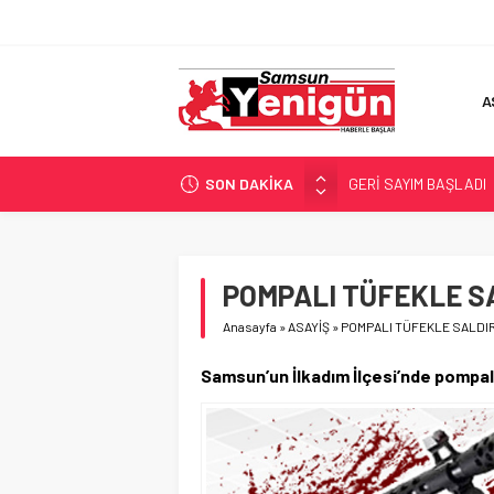
A
SON DAKİKA
GERİ SAYIM BAŞLADI
SAMSUNSPOR’DA HEDE
‘BAFRA’YA YATIRIM YAP
İŞTE FINDIK FİYATI!
POMPALI TÜFEKLE S
YÖNETİCİ SEÇERKEN
Anasayfa
»
ASAYİŞ
»
POMPALI TÜFEKLE SALDI
Samsun’un İlkadım İlçesi’nde pompalı 