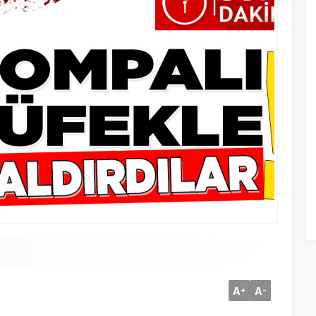
A
A
+
-