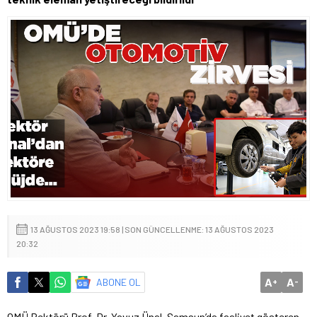
13 AĞUSTOS 2023 19:58 | SON GÜNCELLENME: 13 AĞUSTOS 2023
20:32
A
A
ABONE OL
+
-
OMÜ Rektörü Prof. Dr. Yavuz Ünal, Samsun’da faaliyet gösteren