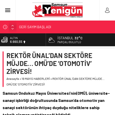
GERİ SAYIM BAŞLADI
SAMSUNSPOR’DA HEDEF 5’İNCİLİK!
‘BAFRA’YA YATIRIM YAPIN!’
İSTANBUL
32°C
BİST
13.779,39
PARÇALI BULUTLU
İŞTE FINDIK FİYATI!
DOLAR
YÖNETİCİ SEÇERKEN YAPILAN EN BÜYÜK HATALAR
REKTÖR ÜNAL’DAN SEKTÖRE
47,7111
MÜJDE… OMÜ’DE ‘OTOMOTİV’
EURO
55,1881
ZİRVESİ!
ALTIN
Anasayfa
»
19 MAYIS HABERLERİ
»
REKTÖR ÜNAL’DAN SEKTÖRE MÜJDE…
6.660,55
OMÜ’DE ‘OTOMOTİV’ ZİRVESİ!
Samsun Ondokuz Mayıs Üniversitesi’nin(OMÜ), üniversite-
sanayi işbirliği doğrultusunda Samsun’da otomotiv yan
sanayi sektörünün ihtiyaç duyduğu niteliklere sahip
teknik eleman yetiştireceği bildirildi