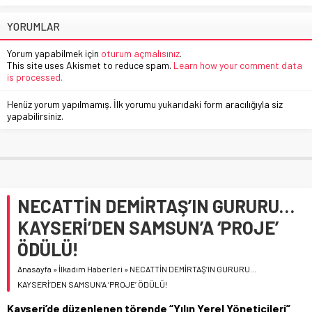
YORUMLAR
Yorum yapabilmek için
oturum açmalısınız
.
This site uses Akismet to reduce spam.
Learn how your comment data
is processed.
Henüz yorum yapılmamış. İlk yorumu yukarıdaki form aracılığıyla siz
yapabilirsiniz.
NECATTİN DEMİRTAŞ’IN GURURU…
KAYSERİ’DEN SAMSUN’A ‘PROJE’
ÖDÜLÜ!
Anasayfa
»
İlkadım Haberleri
»
NECATTİN DEMİRTAŞ’IN GURURU…
KAYSERİ’DEN SAMSUN’A ‘PROJE’ ÖDÜLÜ!
Kayseri’de düzenlenen törende “Yılın Yerel Yöneticileri”