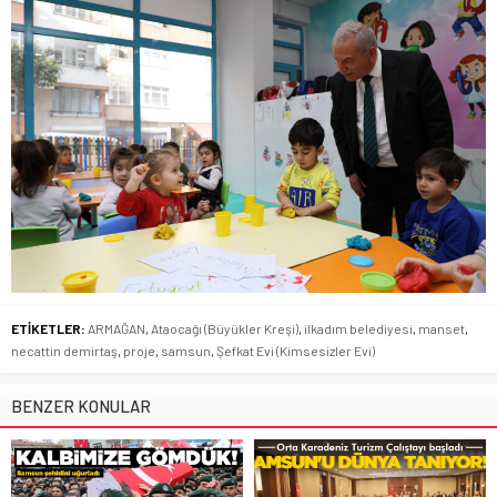
ETİKETLER:
ARMAĞAN
,
Ataocağı (Büyükler Kreşi)
,
ilkadım belediyesi
,
manset
,
necattin demirtaş
,
proje
,
samsun
,
Şefkat Evi (Kimsesizler Evi)
BENZER KONULAR