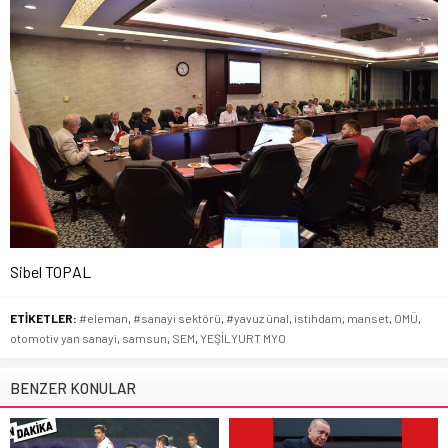
Sibel TOPAL
ETİKETLER:
#eleman
,
#sanayi sektörü
,
#yavuz ünal
,
istihdam
,
manset
,
OMÜ
,
otomotiv yan sanayi
,
samsun
,
SEM
,
YEŞİLYURT MYO
BENZER KONULAR