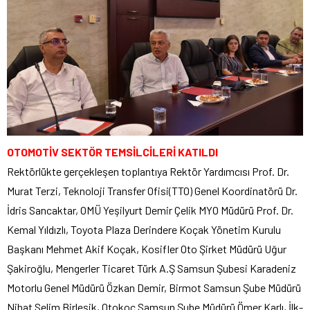
OTOMOTİV SEKTÖR TEMSİLCİLERİ KATILDI
Rektörlükte gerçekleşen toplantıya Rektör Yardımcısı Prof. Dr.
Murat Terzi, Teknoloji Transfer Ofisi(TTO) Genel Koordinatörü Dr.
İdris Sancaktar, OMÜ Yeşilyurt Demir Çelik MYO Müdürü Prof. Dr.
Kemal Yıldızlı, Toyota Plaza Derindere Koçak Yönetim Kurulu
Başkanı Mehmet Akif Koçak, Kosifler Oto Şirket Müdürü Uğur
Şakiroğlu, Mengerler Ticaret Türk A.Ş Samsun Şubesi Karadeniz
Motorlu Genel Müdürü Özkan Demir, Birmot Samsun Şube Müdürü
Nihat Selim Birleşik, Otokoç Samsun Şube Müdürü Ömer Karlı, İlk-