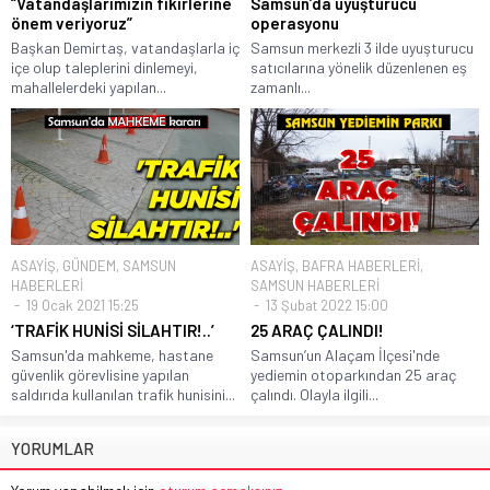
“Vatandaşlarımızın fikirlerine
Samsun’da uyuşturucu
önem veriyoruz”
operasyonu
Başkan Demirtaş, vatandaşlarla iç
Samsun merkezli 3 ilde uyuşturucu
içe olup taleplerini dinlemeyi,
satıcılarına yönelik düzenlenen eş
mahallelerdeki yapılan...
zamanlı...
ASAYİŞ
,
GÜNDEM
,
SAMSUN
ASAYİŞ
,
BAFRA HABERLERİ
,
HABERLERİ
SAMSUN HABERLERİ
19 Ocak 2021 15:25
13 Şubat 2022 15:00
‘TRAFİK HUNİSİ SİLAHTIR!..’
25 ARAÇ ÇALINDI!
Samsun'da mahkeme, hastane
Samsun’un Alaçam İlçesi'nde
güvenlik görevlisine yapılan
yediemin otoparkından 25 araç
saldırıda kullanılan trafik hunisini...
çalındı. Olayla ilgili...
YORUMLAR