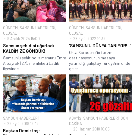
GÜNDEM
,
SAMSUN HABERLERİ
,
GÜNDEM
,
SAMSUN HABERLERİ
,
ULUSAL
ULUSAL
9 Aralık 2025 15:00
28 Eylül 2022 14:32
Samsun şehidini uğurladı
‘SAMSUN’U DÜNYA TANIYOR!..’
KALBİMİZE GÖMDÜK!
Orta Karadeniz’in turizm
Samsunlu şehit polis memuru Emre
destinasyonunun masaya
Albayrak (27), memleketi Ladik
yatırıldığı çalıştay Türkiye’nin önde
ilçesinde...
gelen...
SAMSUN HABERLERİ
ASAYİŞ
,
SAMSUN HABERLERİ
,
SON
22 Eylül 2019 12:42
DAKİKA
29 Haziran 2018 16:05
Başkan Demirtaş: