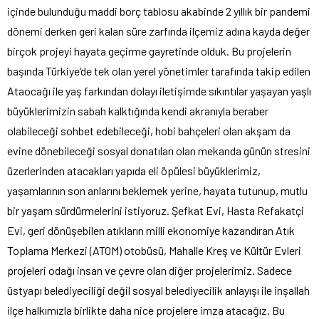
içinde bulunduğu maddi borç tablosu akabinde 2 yıllık bir pandemi
dönemi derken geri kalan süre zarfında ilçemiz adına kayda değer
birçok projeyi hayata geçirme gayretinde olduk. Bu projelerin
başında Türkiye’de tek olan yerel yönetimler tarafında takip edilen
Ataocağı ile yaş farkından dolayı iletişimde sıkıntılar yaşayan yaşlı
büyüklerimizin sabah kalktığında kendi akranıyla beraber
olabileceği sohbet edebileceği, hobi bahçeleri olan akşam da
evine dönebileceği sosyal donatıları olan mekanda günün stresini
üzerlerinden atacakları yapıda eli öpülesi büyüklerimiz,
yaşamlarının son anlarını beklemek yerine, hayata tutunup, mutlu
bir yaşam sürdürmelerini istiyoruz. Şefkat Evi, Hasta Refakatçi
Evi, geri dönüşebilen atıkların milli ekonomiye kazandıran Atık
Toplama Merkezi (ATOM) otobüsü, Mahalle Kreş ve Kültür Evleri
projeleri odağı insan ve çevre olan diğer projelerimiz. Sadece
üstyapı belediyeciliği değil sosyal belediyecilik anlayışı ile inşallah
ilçe halkımızla birlikte daha nice projelere imza atacağız. Bu