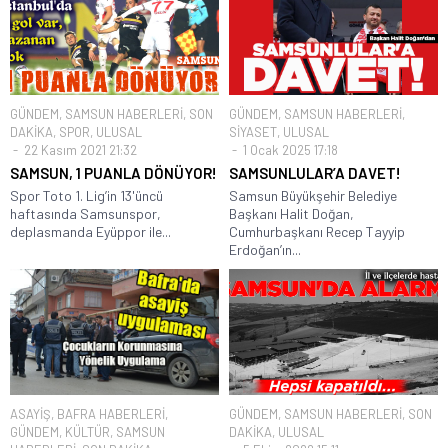
GÜNDEM
,
SAMSUN HABERLERİ
,
SON
GÜNDEM
,
SAMSUN HABERLERİ
,
DAKİKA
,
SPOR
,
ULUSAL
SİYASET
,
ULUSAL
22 Kasım 2021 21:32
1 Ocak 2025 17:18
SAMSUN, 1 PUANLA DÖNÜYOR!
SAMSUNLULAR’A DAVET!
Spor Toto 1. Lig’in 13'üncü
Samsun Büyükşehir Belediye
haftasında Samsunspor,
Başkanı Halit Doğan,
deplasmanda Eyüppor ile...
Cumhurbaşkanı Recep Tayyip
Erdoğan’ın...
ASAYİŞ
,
BAFRA HABERLERİ
,
GÜNDEM
,
SAMSUN HABERLERİ
,
SON
GÜNDEM
,
KÜLTÜR
,
SAMSUN
DAKİKA
,
ULUSAL