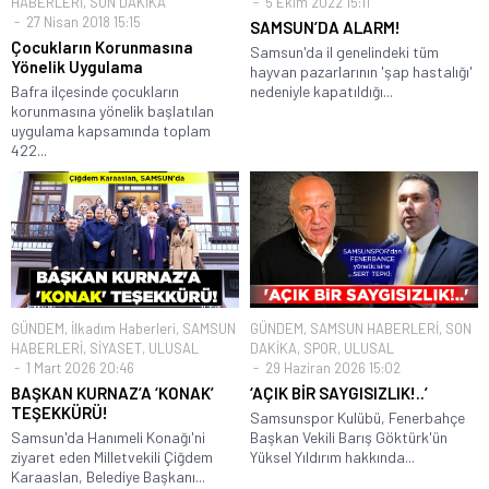
HABERLERİ
,
SON DAKİKA
5 Ekim 2022 15:11
27 Nisan 2018 15:15
SAMSUN’DA ALARM!
Çocukların Korunmasına
Samsun'da il genelindeki tüm
Yönelik Uygulama
hayvan pazarlarının 'şap hastalığı'
Bafra ilçesinde çocukların
nedeniyle kapatıldığı...
korunmasına yönelik başlatılan
uygulama kapsamında toplam
422...
GÜNDEM
,
İlkadım Haberleri
,
SAMSUN
GÜNDEM
,
SAMSUN HABERLERİ
,
SON
HABERLERİ
,
SİYASET
,
ULUSAL
DAKİKA
,
SPOR
,
ULUSAL
1 Mart 2026 20:46
29 Haziran 2026 15:02
BAŞKAN KURNAZ’A ‘KONAK’
‘AÇIK BİR SAYGISIZLIK!..’
TEŞEKKÜRÜ!
Samsunspor Kulübü, Fenerbahçe
Samsun'da Hanımeli Konağı'ni
Başkan Vekili Barış Göktürk'ün
ziyaret eden Milletvekili Çiğdem
Yüksel Yıldırım hakkında...
Karaaslan, Belediye Başkanı...