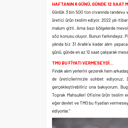
HAFTANIN 6 GÜNÜ, GÜNDE 12 SAAT 
Günlük 3 bin 500 ton civarında randevu 
üretici ürün teslim ediyor. 2022 yılı itiba
malum gitti. Ama bazı bölgelerde mevsim
söz konusu oluyor. Bunun farkındayız. Pi
yılında biz 31 Aralık’a kadar alım yapa
günü, günde en az 12 saat çalışarak mes
TMO BU FİYATI VERMESEYDİ…
Fındık alım yerlerini gezerek hem arkad
de üreticilerimizle sohbet ediyoruz. Da
gerçekleştirebiliriz ona bakıyorum. Bu
Toprak Mahsulleri Ofisine ürün teslim 
eğer devlet ve TMO bu fiyatları vermesey
ediyorlar.”