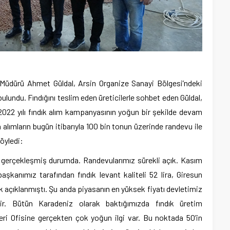
üdürü Ahmet Güldal, Arsin Organize Sanayi Bölgesi’ndeki
ulundu. Fındığını teslim eden üreticilerle sohbet eden Güldal,
022 yılı fındık alım kampanyasının yoğun bir şekilde devam
n alımların bugün itibarıyla 100 bin tonun üzerinde randevu ile
öyledi:
 gerçekleşmiş durumda. Randevularımız sürekli açık. Kasım
kanımız tarafından fındık levant kaliteli 52 lira, Giresun
arak açıklanmıştı. Şu anda piyasanın en yüksek fiyatı devletimiz
edir. Bütün Karadeniz olarak baktığımızda fındık üretim
ri Ofisine gerçekten çok yoğun ilgi var. Bu noktada 50’in