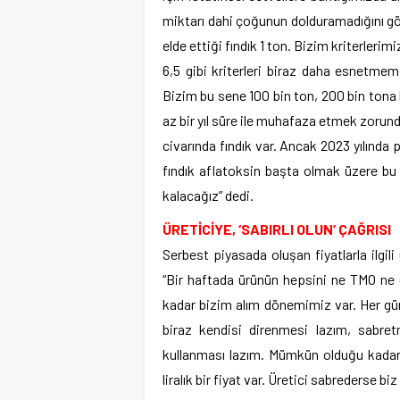
miktarı dahi çoğunun dolduramadığını gö
elde ettiği fındık 1 ton. Bizim kriterleri
6,5 gibi kriterleri biraz daha esnetmemiz
Bizim bu sene 100 bin ton, 200 bin tona 
az bir yıl süre ile muhafaza etmek zorund
civarında fındık var. Ancak 2023 yılında pa
fındık aflatoksin başta olmak üzere bu 
kalacağız” dedi.
ÜRETİCİYE, ‘SABIRLI OLUN’ ÇAĞRISI
Serbest piyasada oluşan fiyatlarla ilgili
“Bir haftada ürünün hepsini ne TMO ne d
kadar bizim alım dönemimiz var. Her gün a
biraz kendisi direnmesi lazım, sabret
kullanması lazım. Mümkün olduğu kadar f
liralık bir fiyat var. Üretici sabrederse biz