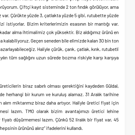
rüyorum. Çiftçi kayıt sisteminde 2 ton fındık görülüyor, ama
miz var. Çürükte yüzde 3, çatlakta yüzde 5 gibi, rutubette yüzde
i istiyorlar. Bizim kriterlerimizin esasının bir mantığı var.
kadar alma ihtimalimiz çok yüksektir. Biz aldığımız ürünü en
a kalabiliyoruz. Geçen seneden bile elimizde kalan 30 bin ton
zarlayabileceğiz. Haliyle çürük, çarık, çatlak, kırık, rutubetli
yılın tüm sağlığını uzun sürede bozma riskiyle karşı karşıya
 üreticilerin biraz sabırlı olması gerektiğini kaydeden Güldal,
e herhangi bir kurum ve kuruluş alamaz. 31 Aralık tarihine
lım miktarımız biraz daha artıyor. Haliyle üretici fiyat için
mesi lazım. TMO olarak bizim avantajımızı üretici lehine
iyatı düşürmemesi lazım. Çünkü 52 liralık bir fiyat var, 45
 hepsinin ürününü alırız” ifadelerini kullandı.