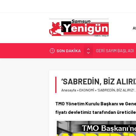
A
SON DAKİKA
GERİ SAYIM BAŞLADI
SAMSUNSPOR’DA HEDE
‘BAFRA’YA YATIRIM YAP
İŞTE FINDIK FİYATI!
‘SABREDİN, BİZ ALIRIZ
YÖNETİCİ SEÇERKEN
Anasayfa
»
EKONOMİ
»
‘SABREDİN, BİZ ALIRIZ!..
TMO Yönetim Kurulu Başkanı ve Gene
fiyatı devletimiz tarafından üreticil