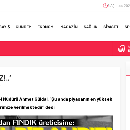
6 Ağustos 202
SAYİŞ
GÜNDEM
EKONOMİ
MAGAZİN
SAĞLIK
SİYASET
SP
B
1
F 5’İNCİLİK!
D
4
IN!’
!..’
E
5
 YAPILAN EN BÜYÜK HATALAR
’
A
6
l Müdürü Ahmet Güldal, “Şu anda piyasanın en yüksek
erimize verilmektedir” dedi