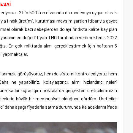
MESAİ
veriyoruz. 2 bin 500 ton civarında da randevuya uygun olarak
rıyla fındık üretimi, kurutması mevsim şartları itibarıyla gayet
sel olarak bazı sebeplerden dolayı fındıkta kalite kayıpları
yasanın en değerli fiyatı TMO tarafından verilmektedir. 2022
cağız. En çok miktarda alımı gerçekleştirmek için haftanın 6
ai yapmaktalar.
aşlarımızla görüşüyoruz, hem de sistemi kontrol ediyoruz hem
ha ne yapabiliriz, kolaylaştırıcı, alımı hızlandırıcı neleri
güne kadar uğradığım noktalarda gerçekten üreticilerimizin
edenlerin büyük bir memnuniyet olduğunu gördüm. Üreticiler
di daha aşağı fiyatlarla satma durumunda kalacaklarını ifade