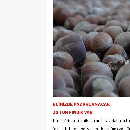
ELİMİZDE PAZARLANACAK
30 TON FINDIK VAR
Üreticinin alım miktarının biraz daha arttı
için istatiksel cetvellere baktığımızda ü