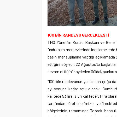
100 BİN RANDEVU GERÇEKLEŞTİ
TMO Yönetim Kurulu Başkanı ve Genel M
fındık alım merkezlerinde incelemelerde b
basın mensuplarına yaptığı açıklamada 2
ettiğini söyledi. 22 Ağustos’ta başlatıla
devam ettiğini kaydeden Güldal, şunları s
“100 bin randevunun yarısından çoğu da
ayı sonuna kadar açık olacak. Cumhurbaş
kalitede 53 lira, sivri kalitede 51 lira ol
tarafından üreticilerimize verilmekt
bölgelerinin tamamında Toprak Mahsulle