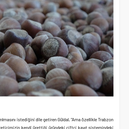
rılmasını istediğini dile getiren Güldal, “Ama özellikle Trabzon
reticimizin kendi ürettiği üründeki çiftçi kayıt sistemindeki