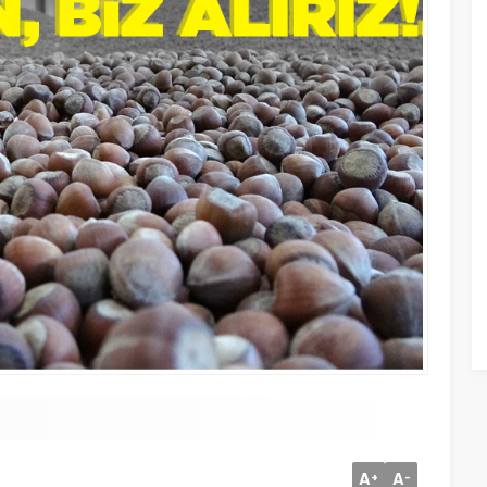
A
A
+
-