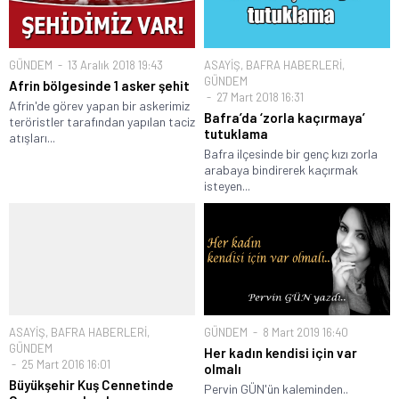
GÜNDEM
13 Aralık 2018 19:43
ASAYİŞ
,
BAFRA HABERLERİ
,
GÜNDEM
Afrin bölgesinde 1 asker şehit
27 Mart 2018 16:31
Afrin'de görev yapan bir askerimiz
Bafra’da ‘zorla kaçırmaya’
teröristler tarafından yapılan taciz
tutuklama
atışları...
Bafra ilçesinde bir genç kızı zorla
arabaya bindirerek kaçırmak
isteyen...
ASAYİŞ
,
BAFRA HABERLERİ
,
GÜNDEM
8 Mart 2019 16:40
GÜNDEM
Her kadın kendisi için var
25 Mart 2016 16:01
olmalı
Büyükşehir Kuş Cennetinde
Pervin GÜN'ün kaleminden..