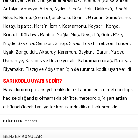
Antalya, Amasya, Artvin, Aydın, Bilecik, Bolu, Balıkesir, Bingöl,
Bilecik, Bursa, Çorum, Çanakkale, Denizli, Giresun, Gümüşhane,
Hatay, Isparta, Mersin, İzmir, Kastamonu, Kayseri, Konya,
Kocaeli, Kütahya, Manisa, Muğla, Muş, Nevşehir, Ordu, Rize,
Niğde, Sakarya, Samsun, Sinop, Sivas, Tokat, Trabzon, Tunceli,
Uşak, Zonguldak, Aksaray, Karaman, Bayburt, Bartın, Yalova,
Osmaniye, Karabük ve Düzce yer aldı.Kahramanmaraş, Malatya,
Diyarbakır, Elazığ ve Adıyaman için de turuncu kodlu uyarı verildi.
SARI KODLU UYARI NEDİR?
Hava durumu potansiyel tehlikelidir: Tahmin edilen meteorolojik
hadise olağandışı olmamakla birlikte, meteorolojik şartlardan
etkilenebilecek faaliyetler konusunda dikkatli olunmalıdır.
ETİKETLER:
manset
BENZER KONULAR