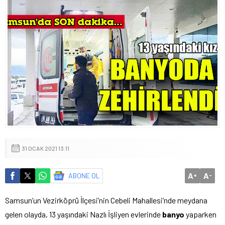
31 OCAK 2021 13:11
A
A
ABONE OL
+
-
Samsun’un Vezirköprü İlçesi’nin Cebeli Mahallesi’nde meydana
gelen olayda, 13 yaşındaki Nazlı İşliyen evlerinde
banyo
yaparken