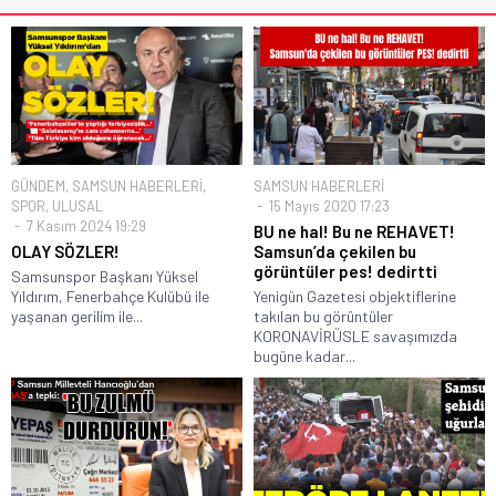
GÜNDEM
,
SAMSUN HABERLERİ
,
SAMSUN HABERLERİ
SPOR
,
ULUSAL
15 Mayıs 2020 17:23
7 Kasım 2024 19:29
BU ne hal! Bu ne REHAVET!
OLAY SÖZLER!
Samsun’da çekilen bu
görüntüler pes! dedirtti
Samsunspor Başkanı Yüksel
Yıldırım, Fenerbahçe Kulübü ile
Yenigün Gazetesi objektiflerine
yaşanan gerilim ile...
takılan bu görüntüler
KORONAVİRÜSLE savaşımızda
bugüne kadar...