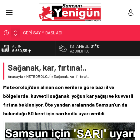
GERİ SAYIM BAŞLADI
SAMSUNSPOR’DA HEDEF 5’İNCİLİK!
İSTANBUL
31°C
BİST
13.779,39
‘BAFRA’YA YATIRIM YAPIN!’
AZ BULUTLU
İŞTE FINDIK FİYATI!
DOLAR
Sağanak, kar, fırtına!..
47,7111
YÖNETİCİ SEÇERKEN YAPILAN EN BÜYÜK HATALAR
Anasayfa
»
METEOROLOJİ
»
Sağanak, kar, fırtına!..
EURO
55,1881
Meteoroloji’den alınan son verilere göre bazı il ve
ALTIN
bölgelerde, kuvvetli sağanak, yoğun kar yağışı ve kuvvetli
6.660,55
fırtına bekleniyor. Öte yandan aralarında Samsun’un da
bulunduğu 50 kent için sarı kodlu uyarı verildi