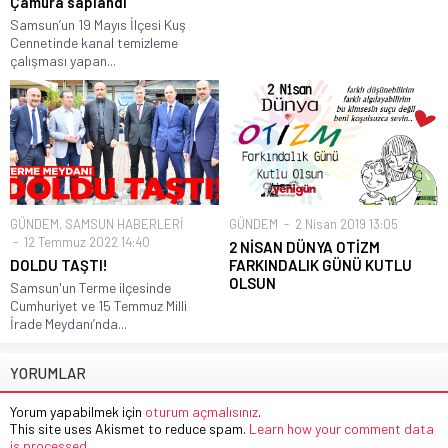
Çamura saplandı
Samsun’un 19 Mayıs İlçesi Kuş
Cennetinde kanal temizleme
çalışması yapan...
GÜNDEM
,
SAMSUN HABERLERİ
GÜNDEM
2 Nisan 2019 13:05
12 Temmuz 2022 14:40
2 NİSAN DÜNYA OTİZM
DOLDU TAŞTI!
FARKINDALIK GÜNÜ KUTLU
OLSUN
Samsun'un Terme ilçesinde
Cumhuriyet ve 15 Temmuz Milli
İrade Meydanı’nda...
YORUMLAR
Yorum yapabilmek için
oturum açmalısınız
.
This site uses Akismet to reduce spam.
Learn how your comment data
is processed.