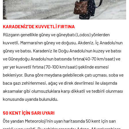
KARADENİZ’DE KUVVETLİ FIRTINA
Rüzgarın genellikle güney ve güneybatı (Lodos) yönlerden
kuvvetli, Marmara’nın güney ve doğusu, Akdeniz, İç Anadolu’nun
güney ve batısı, Karadeniz ile Doğu Anadolu’nun kuzey ve batısı
ve Güneydoğu Anadolu’nun batısında fırtına(40-70 km/saat) ve
yer yer kuvvetli fırtına (70-100 km/saat) şeklinde esmesi
bekleniyor. Buna göre meydana gelebilecek çatı uçması, soba ve
baca gazı zehirlenmesi, ağaç ve direk devrilmesi ile ulaşımda
aksamalar gibi olumsuzluklara karşı dikkatli ve tedbirli olunması
konusunda uyarıda bulunuldu.
50 KENT İÇİN SARI UYARI
Öte yandan Meteoroloji’nin uyarı haritasında 50 kent için sarı
renkli uyarı verildi. Bu şehirler arasında; Adana, Afyonkarahisar,