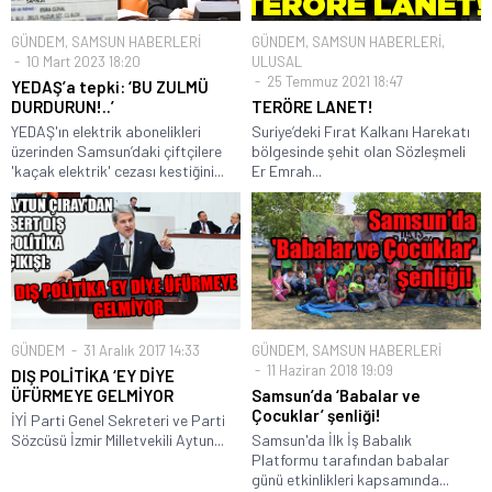
GÜNDEM
,
SAMSUN HABERLERİ
GÜNDEM
,
SAMSUN HABERLERİ
,
10 Mart 2023 18:20
ULUSAL
25 Temmuz 2021 18:47
YEDAŞ’a tepki: ‘BU ZULMÜ
DURDURUN!..’
TERÖRE LANET!
YEDAŞ'ın elektrik abonelikleri
Suriye’deki Fırat Kalkanı Harekatı
üzerinden Samsun’daki çiftçilere
bölgesinde şehit olan Sözleşmeli
'kaçak elektrik' cezası kestiğini...
Er Emrah...
GÜNDEM
31 Aralık 2017 14:33
GÜNDEM
,
SAMSUN HABERLERİ
11 Haziran 2018 19:09
DIŞ POLİTİKA ‘EY DİYE
ÜFÜRMEYE GELMİYOR
Samsun’da ‘Babalar ve
Çocuklar’ şenliği!
İYİ Parti Genel Sekreteri ve Parti
Sözcüsü İzmir Milletvekili Aytun...
Samsun'da İlk İş Babalık
Platformu tarafından babalar
günü etkinlikleri kapsamında...