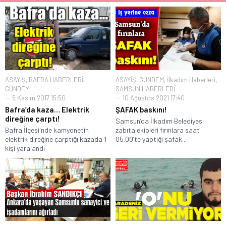
ASAYİŞ
,
BAFRA HABERLERİ
,
ASAYİŞ
,
GÜNDEM
,
İlkadım Haberleri
,
GÜNDEM
SAMSUN HABERLERİ
5 Kasım 2017 15:50
10 Ağustos 2021 17:40
Bafra’da kaza… Elektrik
ŞAFAK baskını!
direğine çarptı!
Samsun’da İlkadım Belediyesi
Bafra İlçesi'nde kamyonetin
zabıta ekipleri fırınlara saat
elektrik direğine çarptığı kazada 1
05.00’te yaptığı şafak...
kişi yaralandı