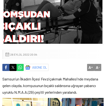
26 EYLÜL 2022 20:04
A
A
ABONE OL
+
-
Samsun’un İlkadım İlçesi Fevziçakmak Mahallesi’nde meydana
gelen olayda, komşusunun bıçaklı saldırısına uğrayan yabancı
uyruklu N.M.A.A.(29) çeşitli yerlerinden yaralandı.