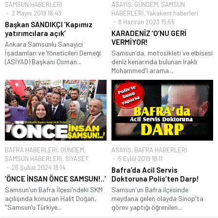
SAMSUN HABERLERİ
ASAYİŞ
,
GÜNDEM
,
SAMSUN
2 Mayıs 2019 18:43
HABERLERİ
,
Yakakent haberleri
8 Haziran 2023 15:55
Başkan SANDIKÇI ‘Kapımız
yatırımcılara açık’
KARADENİZ ‘O’NU GERİ
VERMİYOR!
Ankara Samsunlu Sanayici
İşadamları ve Yöneticileri Derneği
Samsun'da, motosikleti ve elbisesi
(ASİYAD) Başkanı Osman...
deniz kenarında bulunan Iraklı
Mohammed'i arama...
BAFRA HABERLERİ
,
GÜNDEM
,
ASAYİŞ
,
BAFRA HABERLERİ
SAMSUN HABERLERİ
,
SİYASET
5 Eylül 2019 18:11
26 Şubat 2024 18:14
Bafra’da Acil Servis
‘ÖNCE İNSAN ÖNCE SAMSUN!..’
Doktoruna Polis’ten Darp!
Samsun'un Bafra İlçesi'ndeki SKM
Samsun'un Bafra ilçesinde
açılışında konuşan Halit Doğan,
meydana gelen olayda Sinop'ta
"Samsun’u Türkiye...
görev yaptığı öğrenilen...