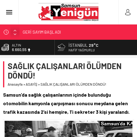
GERİ SAYIM BAŞLADI
SAMSUNSPOR’DA HEDEF 5’İNCİLİK!
İSTANBUL
29°C
ALTIN
6.660,55
‘BAFRA’YA YATIRIM YAPIN!’
HAFIF YAĞMURLU
İŞTE FINDIK FİYATI!
BİST
SAĞLIK ÇALIŞANLARI ÖLÜMDEN
13.779,39
YÖNETİCİ SEÇERKEN YAPILAN EN BÜYÜK HATALAR
DÖNDÜ!
DOLAR
47,7111
Anasayfa
»
ASAYİŞ
»
SAĞLIK ÇALIŞANLARI ÖLÜMDEN DÖNDÜ!
EURO
Samsun’da sağlık çalışanlarının içinde bulunduğu
55,1881
otomobilin kamyonla çarpışması sonucu meydana gelen
trafik kazasında 2’si hemşire, 1’i sekreter 3 kişi yaralandı.