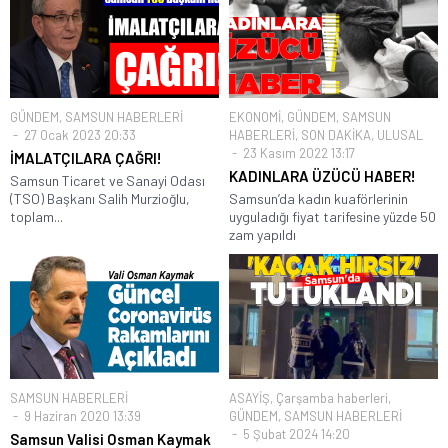
GÜNDEM
,
SAMSUN HABERLERİ
EKONOMİ
,
GÜNDEM
,
SAMSUN
27 Ocak 2023 20:33
HABERLERİ
,
SON DAKİKA
,
ULUSAL
23 Kasım 2022 13:17
İMALATÇILARA ÇAĞRI!
KADINLARA ÜZÜCÜ HABER!
Samsun Ticaret ve Sanayi Odası
(TSO) Başkanı Salih Murzioğlu,
Samsun’da kadın kuaförlerinin
toplam...
uyguladığı fiyat tarifesine yüzde 50
zam yapıldı
SAMSUN HABERLERİ
ASAYİŞ
,
Çarşamba haberleri
,
9 Haziran 2020 13:39
GÜNDEM
,
SAMSUN HABERLERİ
5 Şubat 2024 14:20
Samsun Valisi Osman Kaymak