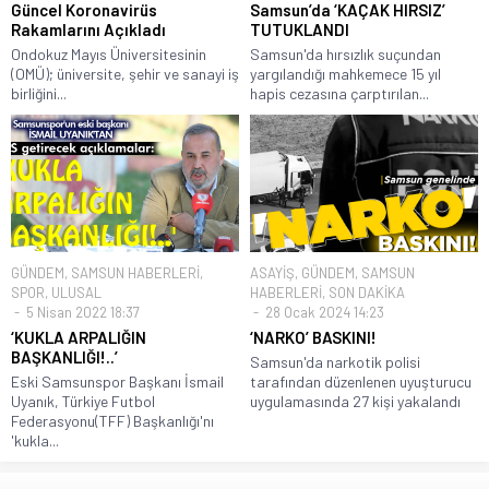
Güncel Koronavirüs
Samsun’da ‘KAÇAK HIRSIZ’
Rakamlarını Açıkladı
TUTUKLANDI
Ondokuz Mayıs Üniversitesinin
Samsun'da hırsızlık suçundan
(OMÜ); üniversite, şehir ve sanayi iş
yargılandığı mahkemece 15 yıl
birliğini...
hapis cezasına çarptırılan...
GÜNDEM
,
SAMSUN HABERLERİ
,
ASAYİŞ
,
GÜNDEM
,
SAMSUN
SPOR
,
ULUSAL
HABERLERİ
,
SON DAKİKA
5 Nisan 2022 18:37
28 Ocak 2024 14:23
‘KUKLA ARPALIĞIN
‘NARKO’ BASKINI!
BAŞKANLIĞI!..’
Samsun'da narkotik polisi
Eski Samsunspor Başkanı İsmail
tarafından düzenlenen uyuşturucu
Uyanık, Türkiye Futbol
uygulamasında 27 kişi yakalandı
Federasyonu(TFF) Başkanlığı'nı
'kukla...