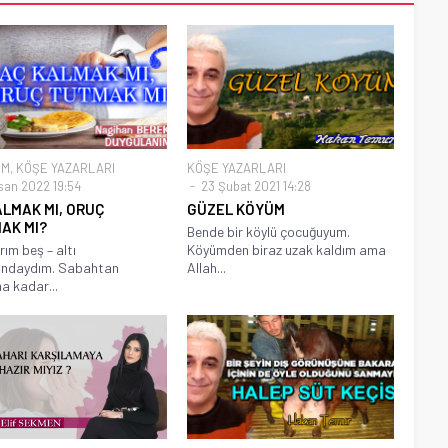
EM
,
KÖŞE YAZARLARI
KÖŞE YAZARLARI
isan 2022 19:54
23 Şubat 2021 14:28
ALMAK MI, ORUÇ
GÜZEL KÖYÜM
AK MI?
Bende bir köylü çocuğuyum.
m beş – altı
Köyümden biraz uzak kaldım ama
rındaydım. Sabahtan
Allah...
 kadar...