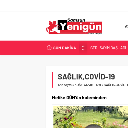
A
SON DAKİKA
GERİ SAYIM BAŞLADI
SAMSUNSPOR’DA HEDE
‘BAFRA’YA YATIRIM YAP
İŞTE FINDIK FİYATI!
SAĞLIK,COVİD-19
YÖNETİCİ SEÇERKEN
Anasayfa
»
KÖŞE YAZARLARI
»
SAĞLIK,COVİD-
Melike GÜN’ün kaleminden