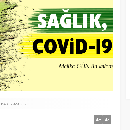
 MART 2020 12:16
A
A
+
-