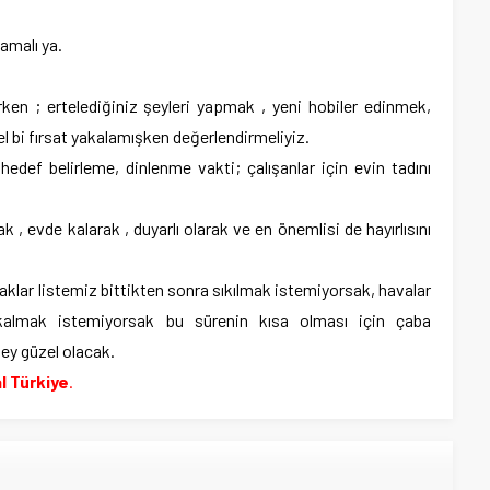
amalı ya.
rken ; ertelediğiniz şeyleri yapmak , yeni hobiler edinmek,
l bi fırsat yakalamışken değerlendirmeliyiz.
hedef belirleme, dinlenme vakti; çalışanlar için evin tadını
rak , evde kalarak , duyarlı olarak ve en önemlisi de hayırlısını
lar listemiz bittikten sonra sıkılmak istemiyorsak, havalar
almak istemiyorsak bu sürenin kısa olması için çaba
şey güzel olacak.
l Türkiye
.