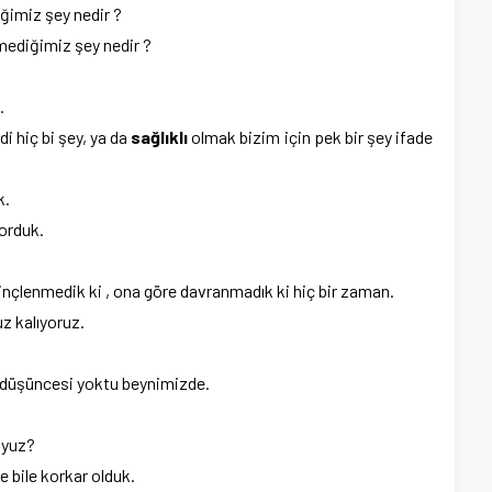
imiz şey nedir ?
ediğimiz şey nedir ?
.
 hiç bi şey, ya da
sağlıklı
olmak bizim için pek bir şey ifade
k.
yorduk.
inçlenmedik ki , ona göre davranmadık ki hiç bir zaman.
uz kalıyoruz.
r? düşüncesi yoktu beynimizde.
uyuz?
 bile korkar olduk.