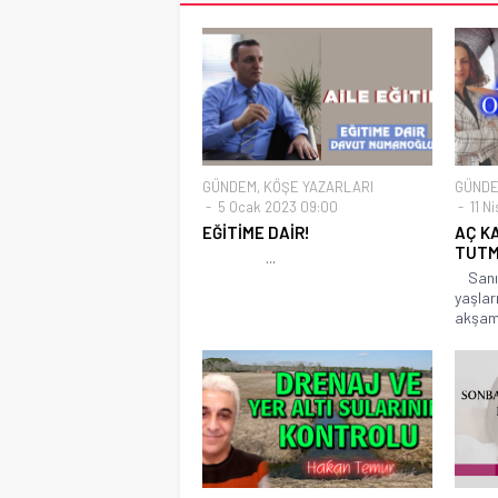
GÜNDEM
,
KÖŞE YAZARLARI
GÜND
5 Ocak 2023 09:00
11 N
EĞİTİME DAİR!
AÇ K
TUTM
...
Sanırı
yaşla
akşama