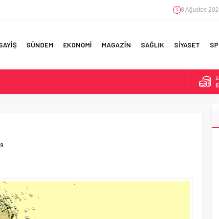
8 Ağustos 202
SAYİŞ
GÜNDEM
EKONOMİ
MAGAZİN
SAĞLIK
SİYASET
SP
A
6
F 5’İNCİLİK!
B
1
IN!’
D
4
 YAPILAN EN BÜYÜK HATALAR
19
E
5