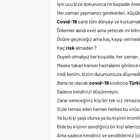
İşin ucu bize dokununca mı başladık ö
Her zaman yapmamız gerekenleri, küçükl
Covid-19
sardı tüm dünyayı ve kurtulmak
Önlemler alındı evet ama yetecek mi bilm
Önüne geçeceğiz ama kaç kayıp vermed
Kaç
risk
almadan ?
Duyarlı olmalıyız her koşulda, her zaman.
Maske takan kanser hastalarını görünce
imdi benim, bizim durumumuza düşmedi
Bana ne olacak
covid-19
koskoca
Türk
Sadece kendinizi düşünmeyin.
Zarar vereceğiniz kişi bir tek siz olmazsı
Sizle temas eden hemen herkes bu virüste
Ya bu kişi yaşlı olursa ya bu kişinin kronik
Bide bu kişinin sevdiğiniz bir kişi aileni
Ama sadece kendiniz ve sevdikleriniz için