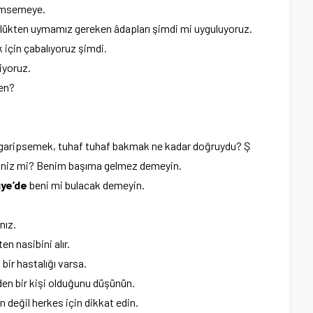
nemsemeye.
ükten uymamız gereken âdapları şimdi mi uyguluyoruz.
 için çabalıyoruz şimdi.
iyoruz.
en?
 garipsemek, tuhaf tuhaf bakmak ne kadar doğruydu? Ş
niz mi? Benim başıma gelmez demeyin.
iye’de
beni mi bulacak demeyin.
nız.
n nasibini alır.
 bir hastalığı varsa.
zden bir kişi olduğunu düşünün.
 değil herkes için dikkat edin.