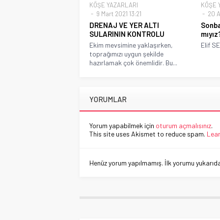
KÖŞE YAZARLARI
KÖŞE 
9 Mart 2021 13:21
20 A
DRENAJ VE YER ALTI
Sonba
SULARININ KONTROLU
mıyız
Ekim mevsimine yaklaşırken,
Elif S
toprağımızı uygun şekilde
hazırlamak çok önemlidir. Bu...
YORUMLAR
Yorum yapabilmek için
oturum açmalısınız
.
This site uses Akismet to reduce spam.
Lear
Henüz yorum yapılmamış. İlk yorumu yukarıdaki