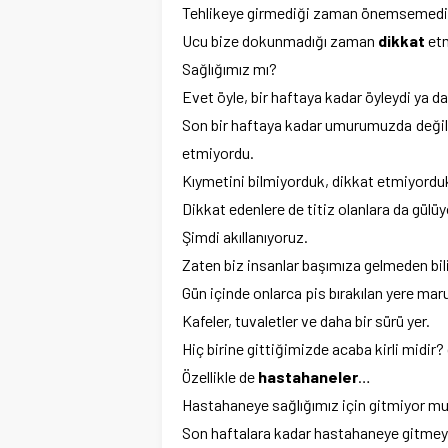
Tehlikeye girmediği zaman önemsemediğ
Ucu bize dokunmadığı zaman
dikkat
etm
Sağlığımız mı?
Evet öyle, bir haftaya kadar öyleydi ya da
Son bir haftaya kadar umurumuzda değildi
etmiyordu.
Kıymetini bilmiyorduk, dikkat etmiyordu
Dikkat edenlere de titiz olanlara da gülü
Şimdi akıllanıyoruz.
Zaten biz insanlar başımıza gelmeden bil
Gün içinde onlarca pis bırakılan yere mar
Kafeler, tuvaletler ve daha bir sürü yer.
Hiç birine gittiğimizde acaba kirli midi
Özellikle de
hastahaneler
…
Hastahaneye sağlığımız için gitmiyor m
Son haftalara kadar hastahaneye gitmeye