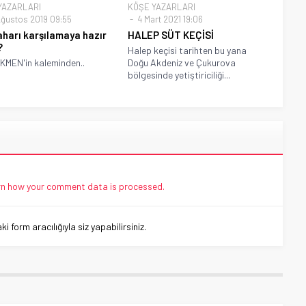
YAZARLARI
KÖŞE YAZARLARI
ğustos 2019 09:55
4 Mart 2021 19:06
harı karşılamaya hazır
HALEP SÜT KEÇİSİ
?
Halep keçisi tarihten bu yana
EKMEN'in kaleminden..
Doğu Akdeniz ve Çukurova
bölgesinde yetiştiriciliği...
n how your comment data is processed.
 form aracılığıyla siz yapabilirsiniz.