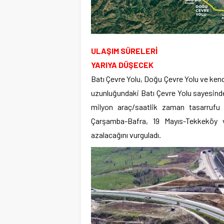
ULAŞIM SÜRELERİ
YARIYA DÜŞECEK
Batı Çevre Yolu, Doğu Çevre Yolu ve kendi
uzunluğundaki Batı Çevre Yolu sayesinde g
milyon araç/saatlik zaman tasarrufu
Çarşamba-Bafra, 19 Mayıs-Tekkeköy ve
azalacağını vurguladı.