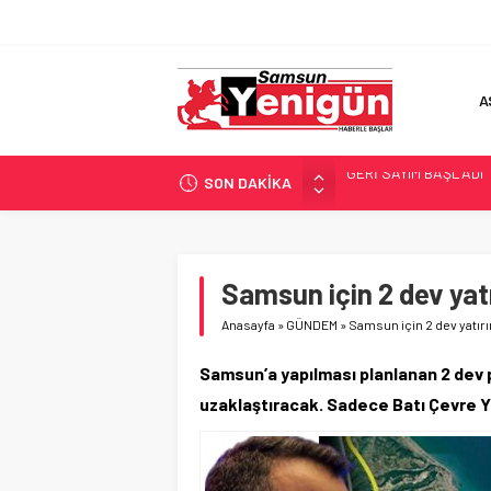
A
SON DAKİKA
SAMSUNSPOR’DA HEDE
‘BAFRA’YA YATIRIM YAP
İŞTE FINDIK FİYATI!
YÖNETİCİ SEÇERKEN
Samsun için 2 dev ya
GERİ SAYIM BAŞLADI
Anasayfa
»
GÜNDEM
»
Samsun için 2 dev yatı
Samsun’a yapılması planlanan 2 dev pr
uzaklaştıracak. Sadece Batı Çevre Yo