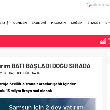
7 Ağustos 202
SAYİŞ
GÜNDEM
EKONOMİ
MAGAZİN
SAĞLIK
SİYASET
SP
B
F 5’İNCİLİK!
1
IN!’
D
4
 YAPILAN EN BÜYÜK HATALAR
tırım BATI BAŞLADI DOĞU SIRADA
E
5
rım BATI BAŞLADI DOĞU SIRADA
A
6
oje özellikle transit araçları şehir içinden
lu 15 milyar liraya mal olacak