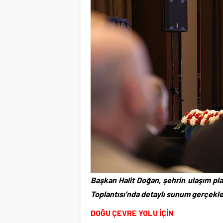
Başkan Halit Doğan, şehrin ulaşım pla
Toplantısı’nda detaylı sunum gerçekleş
DOĞU ÇEVRE YOLU İÇİN