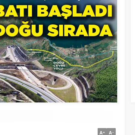
A
A
+
-