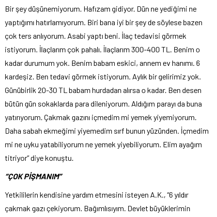
Bir şey düşünemiyorum. Hafızam gidiyor. Dün ne yediğimi ne
yaptığımı hatırlamıyorum. Biri bana iyi bir şey de söylese bazen
çok ters anlıyorum. Asabi yaptı beni. İlaç tedavisi görmek
istiyorum. İlaçlarım çok pahalı. İlaçlarım 300-400 TL. Benim o
kadar durumum yok. Benim babam eskici, annem ev hanımı. 6
kardeşiz. Ben tedavi görmek istiyorum. Aylık bir gelirimiz yok.
Günübirlik 20-30 TL babam hurdadan alırsa o kadar. Ben desen
bütün gün sokaklarda para dileniyorum. Aldığım parayı da buna
yatırıyorum. Çakmak gazını içmedim mi yemek yiyemiyorum.
Daha sabah ekmeğimi yiyemedim sırf bunun yüzünden. İçmedim
mi ne uyku yatabiliyorum ne yemek yiyebiliyorum. Elim ayağım
titriyor” diye konuştu.
“ÇOK PİŞMANIM”
Yetkililerin kendisine yardım etmesini isteyen A.K., “6 yıldır
çakmak gazı çekiyorum. Bağımlısıyım. Devlet büyüklerimin