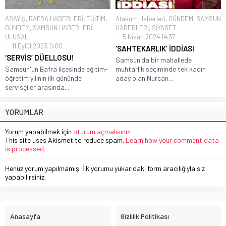
ASAYİŞ
,
BAFRA HABERLERİ
,
EĞİTİM
,
Atakum Haberleri
,
GÜNDEM
,
SAMSUN
GÜNDEM
,
SAMSUN HABERLERİ
,
HABERLERİ
,
SİYASET
ULUSAL
5 Nisan 2024 14:37
11 Eylül 2023 11:00
‘SAHTEKARLIK’ İDDİASI
‘SERVİS’ DÜELLOSU!
Samsun'da bir mahallede
Samsun'un Bafra ilçesinde eğitim-
muhtarlık seçiminde tek kadın
öğretim yılının ilk gününde
aday olan Nurcan...
servisçiler arasında...
YORUMLAR
Yorum yapabilmek için
oturum açmalısınız
.
This site uses Akismet to reduce spam.
Learn how your comment data
is processed.
Henüz yorum yapılmamış. İlk yorumu yukarıdaki form aracılığıyla siz
yapabilirsiniz.
Anasayfa
Gizlilik Politikası