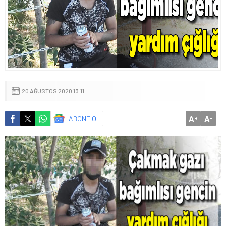
20 AĞUSTOS 2020 13:11
A
A
ABONE OL
+
-