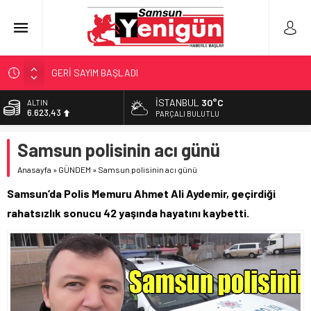
GERİ SAYIM BAŞLADI
SAMSUNSPOR’DA HEDEF 5’İNCİLİK!
İSTANBUL
30°C
ALTIN
6.623,43
‘BAFRA’YA YATIRIM YAPIN!’
PARÇALI BULUTLU
İŞTE FINDIK FİYATI!
BİST
Samsun polisinin acı günü
13.785,25
YÖNETİCİ SEÇERKEN YAPILAN EN BÜYÜK HATALAR
Anasayfa
»
GÜNDEM
»
Samsun polisinin acı günü
DOLAR
47,7048
Samsun’da Polis Memuru Ahmet Ali Aydemir, geçirdiği
EURO
rahatsızlık sonucu 42 yaşında hayatını kaybetti.
55,0748