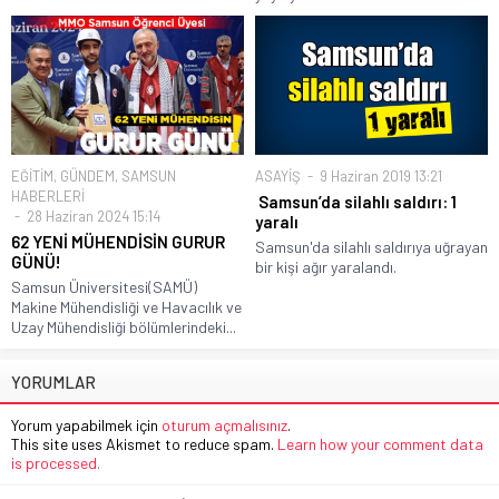
EĞİTİM
,
GÜNDEM
,
SAMSUN
ASAYİŞ
9 Haziran 2019 13:21
HABERLERİ
Samsun’da silahlı saldırı: 1
28 Haziran 2024 15:14
yaralı
62 YENİ MÜHENDİSİN GURUR
Samsun'da silahlı saldırıya uğrayan
GÜNÜ!
bir kişi ağır yaralandı.
Samsun Üniversitesi(SAMÜ)
Makine Mühendisliği ve Havacılık ve
Uzay Mühendisliği bölümlerindeki...
YORUMLAR
Yorum yapabilmek için
oturum açmalısınız
.
This site uses Akismet to reduce spam.
Learn how your comment data
is processed.