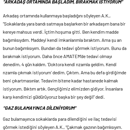
“ARKADAŞ ORTAMINDA BAŞLADIM, BIRAKMAK İSTİYORUM”
Arkadaş ortamında kullanmaya başladığını söyleyen A.K.,
“Sokaklarda yara bandı satmaya başlarken bir arkadaşım bana bir
kereye mahsus verdi. İçtim hoşuma gitti. Ben kendim madde
bağımlısıydım. Maddeyi kendi imkanlarımla bıraktım. Ama şu an
bunun bağımlısıyım. Bundan da tedavi görmek istiyorum. Bunu da
bırakmak istiyorum. Daha önce AMATEM’de tedavi olmayı
denedim, 4 gün kaldım. ‘Doktora kendi rızamla geldim. Kendi
rızamla çıkmak istiyorum’ dedim. Çıktım. Ama bu defa girdiğimde
beni çıkartmasınlar. Tedavim bitene kadar hastanede kalmak
istiyorum. Bıktım artık. Gençliğimiz elimizden gidiyor. İnsanlara
karşı kendimizi güldürüyoruz başka bir şey değil” dedi.
“GAZ BULAMAYINCA DİLENİYORUM”
Gaz bulamayınca sokaklarda para dilendiğini ve ilaç tedavisi
görmek istediğini söyleyen A.K., “Çakmak gazının bağımlısıyım.