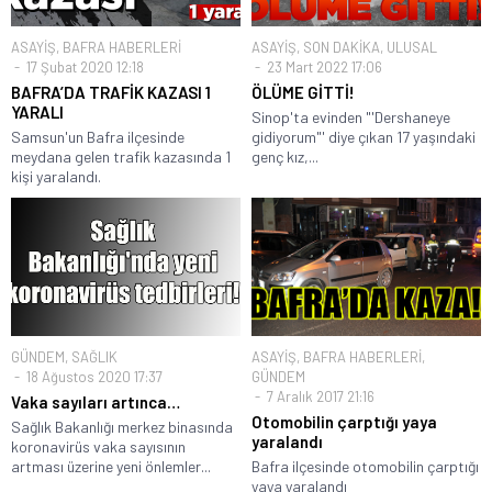
ASAYİŞ
,
BAFRA HABERLERİ
ASAYİŞ
,
SON DAKİKA
,
ULUSAL
17 Şubat 2020 12:18
23 Mart 2022 17:06
BAFRA’DA TRAFİK KAZASI 1
ÖLÜME GİTTİ!
YARALI
Sinop'ta evinden "'Dershaneye
Samsun'un Bafra ilçesinde
gidiyorum"' diye çıkan 17 yaşındaki
meydana gelen trafik kazasında 1
genç kız,...
kişi yaralandı.
GÜNDEM
,
SAĞLIK
ASAYİŞ
,
BAFRA HABERLERİ
,
18 Ağustos 2020 17:37
GÜNDEM
7 Aralık 2017 21:16
Vaka sayıları artınca…
Otomobilin çarptığı yaya
Sağlık Bakanlığı merkez binasında
yaralandı
koronavirüs vaka sayısının
artması üzerine yeni önlemler...
Bafra ilçesinde otomobilin çarptığı
yaya yaralandı