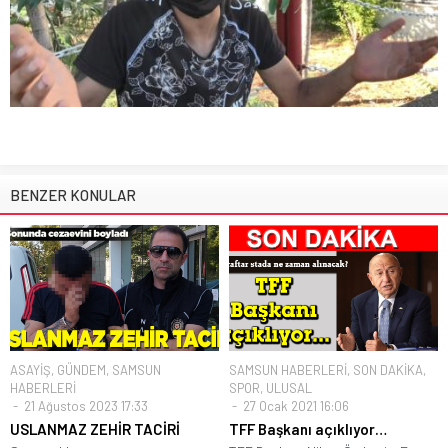
BENZER KONULAR
ASAYİŞ
,
GÜNDEM
,
SAMSUN
SAMSUN HABERLERİ
,
SON DAKİKA
,
HABERLERİ
SPOR
,
ULUSAL
21 Ağustos 2023 17:33
27 Ocak 2021 16:06
USLANMAZ ZEHİR TACİRİ
TFF Başkanı açıklıyor…