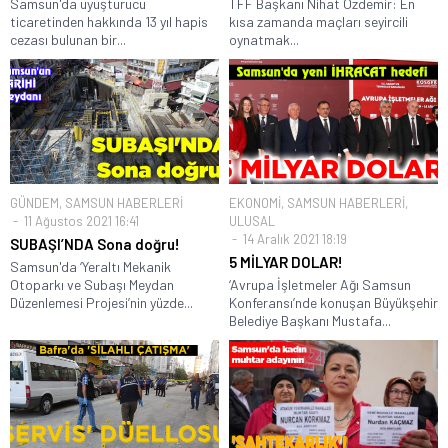
Samsun'da uyuşturucu
TFF Başkanı Nihat Özdemir: En
ticaretinden hakkında 13 yıl hapis
kısa zamanda maçları seyircili
cezası bulunan bir...
oynatmak...
GÜNDEM
,
SAMSUN HABERLERİ
EKONOMİ
,
SAMSUN HABERLERİ
,
11 Ağustos 2021 16:41
ULUSAL
14 Aralık 2021 18:19
SUBAŞI’NDA Sona doğru!
5 MİLYAR DOLAR!
Samsun'da ‘Yeraltı Mekanik
Otoparkı ve Subaşı Meydan
‘Avrupa İşletmeler Ağı Samsun
Düzenlemesi Projesi’nin yüzde...
Konferansı’nde konuşan Büyükşehir
Belediye Başkanı Mustafa...