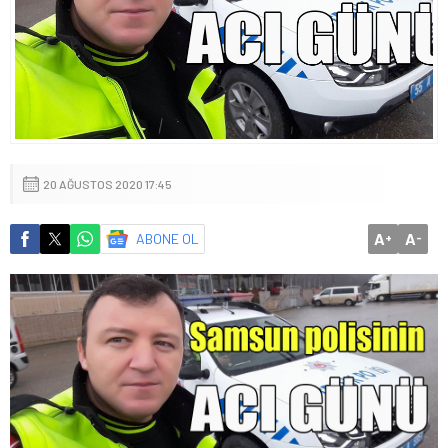
20 AĞUSTOS 2020 17:45
A
A
ABONE OL
+
-