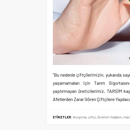
“Bu nedenle çiftçilerimizin, yukarıda s
yaşamamaları için Tarım Sigortasını
yaptırmayan üreticilerimiz, TARSİM kap
Afetlerden Zarar Gören Çiftçilere Yapılac
ETİKETLER:
#sigorta
,
çiftçi
,
İbrahim Sağlam
,
man