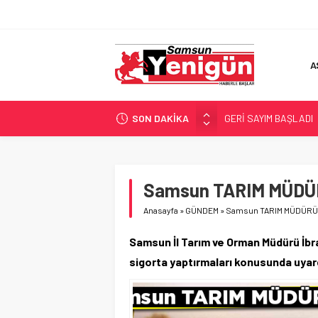
A
SON DAKİKA
GERİ SAYIM BAŞLADI
SAMSUNSPOR’DA HEDE
‘BAFRA’YA YATIRIM YAP
İŞTE FINDIK FİYATI!
Samsun TARIM MÜDÜR
YÖNETİCİ SEÇERKEN
Anasayfa
»
GÜNDEM
»
Samsun TARIM MÜDÜRÜ 
Samsun İl Tarım ve Orman Müdürü İbrah
sigorta yaptırmaları konusunda uyar