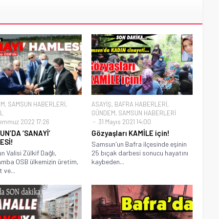
EM
,
SAMSUN HABERLERİ
,
ASAYİŞ
,
BAFRA HABERLERİ
,
L
GÜNDEM
,
SAMSUN HABERLERİ
emmuz 2022 17:26
31 Mayıs 2021 14:00
UN’DA ‘SANAYİ’
Gözyaşları KAMİLE için!
ESİ!
Samsun'un Bafra ilçesinde eşinin
 Valisi Zülkif Dağlı,
25 bıçak darbesi sonucu hayatını
mba OSB ülkemizin üretim,
kaybeden...
 ve...