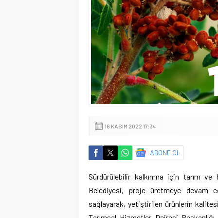
16 KASIM 2022 17:34
ABONE OL
Sürdürülebilir kalkınma için tarım v
Belediyesi, proje üretmeye devam ediy
sağlayarak, yetiştirilen ürünlerin kalites
Tarımsal Hizmetler Dairesi Başkanlığı,