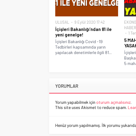
ULUSAL
9 Eylül 2020 17:42
EKONO
HABER
İçişleri Bakanlığı’ndan 81 ile
1 Te
yeni genelge!
5 MAH
İçişleri Bakanlığı Covid -19
YASA
Tedbirleri kapsamında yarın
yapılacak denetimlerle ilgili 81...
İçişler
Başkan
5 maha
YORUMLAR
Yorum yapabilmek için
oturum açmalısınız
.
This site uses Akismet to reduce spam.
Lear
Henüz yorum yapılmamış. İlk yorumu yukarıdaki