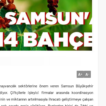
A
A
+
-
e hayvancılık sektörlerine önem veren Samsun Büyükşehir
or. Çiftçilerle işleyici firmalar arasında koordinasyon
inin ve miktarının artırılmasıyla ihracatı geliştirmeye çalışan
 çok sayıda proje yürütüyor. Bunlardan birisi de Tıbbi ve