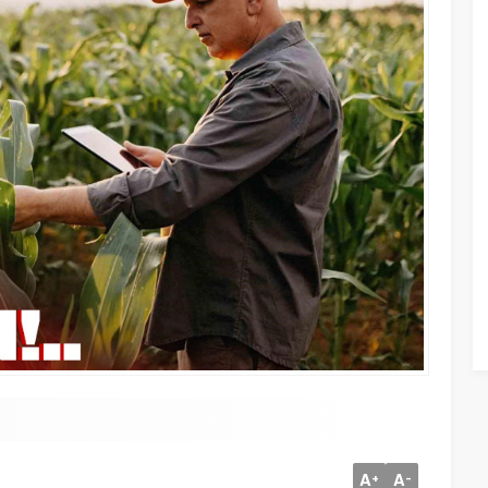
A
A
+
-