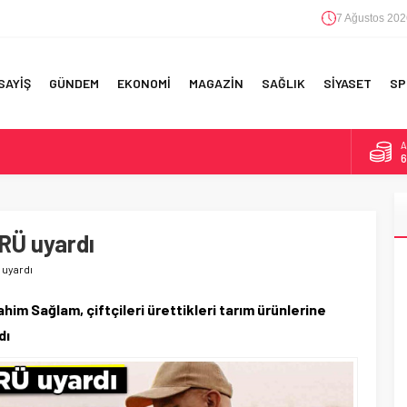
7 Ağustos 202
SAYİŞ
GÜNDEM
EKONOMİ
MAGAZİN
SAĞLIK
SİYASET
SP
A
6
F 5’İNCİLİK!
B
1
IN!’
Ü uyardı
D
4
 YAPILAN EN BÜYÜK HATALAR
uyardı
E
5
im Sağlam, çiftçileri ürettikleri tarım ürünlerine
dı