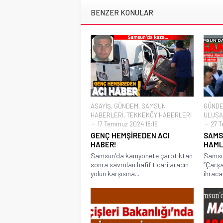
BENZER KONULAR
ASAYİŞ
,
GÜNDEM
,
SAMSUN
GÜND
HABERLERİ
,
TEKKEKÖY HABERLERİ
ULUSA
17 Temmuz 2024 18:16
27 T
GENÇ HEMŞİREDEN ACI
SAMS
HABER!
HAML
Samsun'da kamyonete çarptıktan
Samsun
sonra savrulan hafif ticari aracın
“Çarşa
yolun karşısına...
ihracat