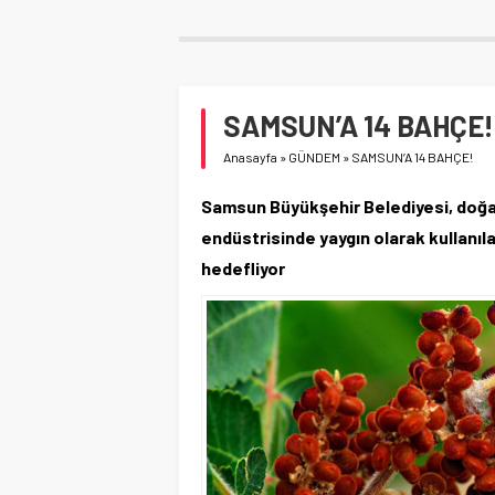
SAMSUN’A 14 BAHÇE!
Anasayfa
»
GÜNDEM
»
SAMSUN’A 14 BAHÇE!
Samsun Büyükşehir Belediyesi, doğada
endüstrisinde yaygın olarak kullanılan
hedefliyor