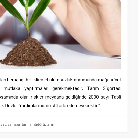
ayılan herhangi bir iklimsel olumsuzluk durumunda mağduriyet
 mutlaka yaptırmaları gerekmektedir. Tarım Sigortası
samında olan riskler meydana geldiğinde 2090 sayılı‘Tabii
ak Devlet Yardımları’ndan istifade edemeyecektir.”
set
,
samsun tarım müdürü
,
tarım