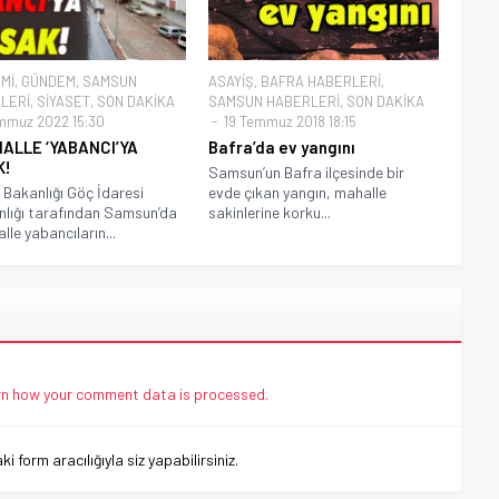
Mİ
,
GÜNDEM
,
SAMSUN
ASAYİŞ
,
BAFRA HABERLERİ
,
LERİ
,
SİYASET
,
SON DAKİKA
SAMSUN HABERLERİ
,
SON DAKİKA
mmuz 2022 15:30
19 Temmuz 2018 18:15
ALLE ‘YABANCI’YA
Bafra’da ev yangını
K!
Samsun’un Bafra ilçesinde bir
i Bakanlığı Göç İdaresi
evde çıkan yangın, mahalle
lığı tarafından Samsun’da
sakinlerine korku...
lle yabancıların...
n how your comment data is processed.
 form aracılığıyla siz yapabilirsiniz.