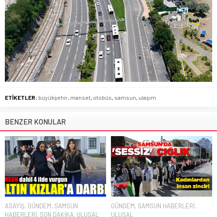
ETİKETLER:
büyükşehir
,
manset
,
otobüs
,
samsun
,
ulaşım
BENZER KONULAR
ASAYİŞ
,
GÜNDEM
,
SAMSUN
GÜNDEM
,
SAMSUN HABERLERİ
,
HABERLERİ
,
SON DAKİKA
,
ULUSAL
ULUSAL