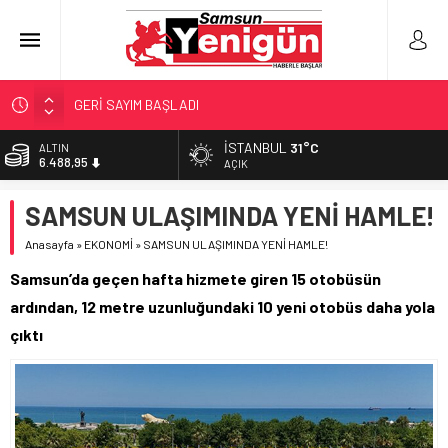
GERİ SAYIM BAŞLADI
SAMSUNSPOR’DA HEDEF 5’İNCİLİK!
İSTANBUL
31°C
ALTIN
6.488,95
‘BAFRA’YA YATIRIM YAPIN!’
AÇIK
İŞTE FINDIK FİYATI!
BİST
SAMSUN ULAŞIMINDA YENİ HAMLE!
13.798,82
YÖNETİCİ SEÇERKEN YAPILAN EN BÜYÜK HATALAR
Anasayfa
»
EKONOMİ
»
SAMSUN ULAŞIMINDA YENİ HAMLE!
DOLAR
47,5939
Samsun’da geçen hafta hizmete giren 15 otobüsün
EURO
ardından, 12 metre uzunluğundaki 10 yeni otobüs daha yola
54,9646
çıktı