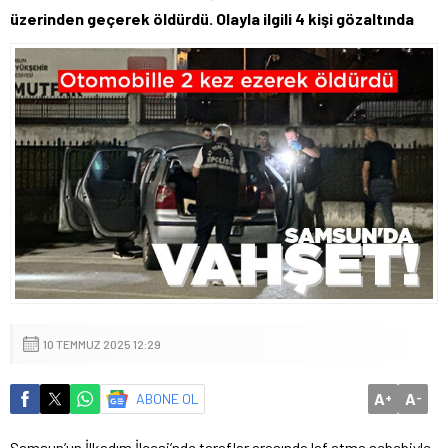
üzerinden geçerek öldürdü. Olayla ilgili 4 kişi gözaltında
10 TEMMUZ 2025 12:29
A
A
ABONE OL
+
-
Samsun’un İlkadım İlçesi’nde taraflar arasında laf atma sebebiyle