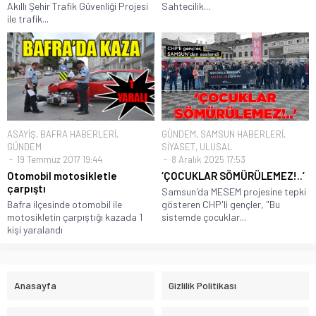
Akıllı Şehir Trafik Güvenliği Projesi
Sahtecilik...
ile trafik...
ASAYİŞ
,
BAFRA HABERLERİ
,
GÜNDEM
,
SAMSUN HABERLERİ
,
GÜNDEM
SİYASET
,
ULUSAL
19 Temmuz 2017 19:44
8 Aralık 2025 17:53
Otomobil motosikletle
‘ÇOCUKLAR SÖMÜRÜLEMEZ!..’
çarpıştı
Samsun'da MESEM projesine tepki
Bafra ilçesinde otomobil ile
gösteren CHP'li gençler, "Bu
motosikletin çarpıştığı kazada 1
sistemde çocuklar...
kişi yaralandı
Anasayfa
Gizlilik Politikası