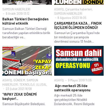
SAMSUN HABERLERİ
ASAYİŞ
,
Çarşamba haberleri
,
9 Aralık 2019 13:12
SAMSUN HABERLERİ
8 Ağustos 2023 18:05
Balkan Türkleri Derneğinden
kültürel etkinlik
ÇARŞAMBA’DA KAZA… FINDIK
İŞÇİLERİ ÖLÜMDEN DÖNDÜ!
Samsun Balkan Türkleri Derneği
tarafından yapılan etkinlikte birlik
Samsun'un Çarşamba İlçesi'nde
beraberliğin ve...
bir minibüsün şarampole
devrilmesi sonucu 13 fındık...
ASAYİŞ
,
GÜNDEM
,
SAMSUN
ASAYİŞ
9 Mayıs 2019 11:05
HABERLERİ
,
TEKNOLOJİ
,
ULUSAL
Ağrı merkezli 25 ilde
23 Şubat 2021 16:58
sahtecilik operasyonu
‘YAPAY ZEKA’ DÖNEMİ
Ağrı merkezli 25 ilde
başlıyor!..
gerçekleştirilen Nitelikli
Samsun Büyükşehir Belediyesi,
Dolandırıcılık, Resmi Belgede