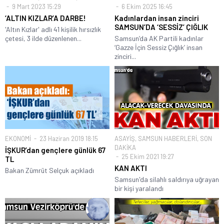
9 Mart 2023 15:29
6 Ekim 2025 16:45
‘ALTIN KIZLAR’A DARBE!
Kadınlardan insan zinciri
SAMSUN’DA ‘SESSİZ’ ÇIĞLIK
'Altın Kızlar' adlı 41 kişilik hırsızlık
çetesi, 3 ilde düzenlenen...
Samsun’da AK Partili kadınlar
‘Gazze İçin Sessiz Çığlık’ insan
zinciri...
EKONOMİ
23 Haziran 2019 18:15
ASAYİŞ
,
SAMSUN HABERLERİ
,
SON
DAKİKA
İŞKUR’dan gençlere günlük 67
25 Ekim 2021 19:27
TL
KAN AKTI
Bakan Zümrüt Selçuk açıkladı
Samsun'da silahlı saldırıya uğrayan
bir kişi yaralandı