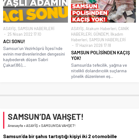
ASAYİŞ
,
SAMSUN HABERLERİ
ASAYİŞ
,
Atakum Haberleri
,
CANİK
25 Nisan 2022 17:10
HABERLERİ
,
GÜNDEM
,
İlkadım
Haberleri
,
SAMSUN HABERLERİ
ACI SONU!
17 Haziran 2026 17:18
Samsun'un Vezirköprü İlçesi'nde
SAMSUN POLİSİNDEN KAÇIŞ
evinin merdivenlerinden dengesini
YOK!
kaybederek düşen Sabri
Çakar(86),...
Samsun’da tefecilik, yağma ve
nitelikli dolandırıcılık suçlarına
yönelik düzenlenen eş...
SAMSUN’DA VAHŞET!
Anasayfa
»
ASAYİŞ
»
SAMSUN’DA VAHŞET!
Samsun’da bir şahıs tartıştığı kişiyi iki 2 otomobille