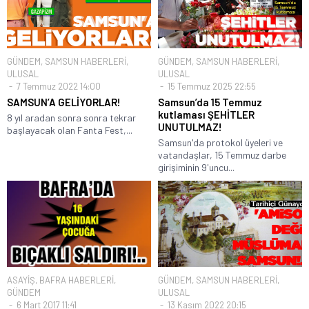
GÜNDEM
,
SAMSUN HABERLERİ
,
GÜNDEM
,
SAMSUN HABERLERİ
,
ULUSAL
ULUSAL
7 Temmuz 2022 14:00
15 Temmuz 2025 22:55
SAMSUN’A GELİYORLAR!
Samsun’da 15 Temmuz
kutlaması ŞEHİTLER
8 yıl aradan sonra sonra tekrar
UNUTULMAZ!
başlayacak olan Fanta Fest,...
Samsun'da protokol üyeleri ve
vatandaşlar, 15 Temmuz darbe
girişiminin 9'uncu...
ASAYİŞ
,
BAFRA HABERLERİ
,
GÜNDEM
,
SAMSUN HABERLERİ
,
GÜNDEM
ULUSAL
6 Mart 2017 11:41
13 Kasım 2022 20:15