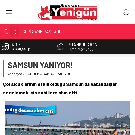
GERİ SAYIM BAŞLADI
SAMSUNSPOR’DA HEDEF 5’İNCİLİK!
İSTANBUL
29°C
BİST
13.779,39
‘BAFRA’YA YATIRIM YAPIN!’
HAFIF YAĞMURLU
İŞTE FINDIK FİYATI!
DOLAR
SAMSUN YANIYOR!
47,7111
YÖNETİCİ SEÇERKEN YAPILAN EN BÜYÜK HATALAR
Anasayfa
»
GÜNDEM
»
SAMSUN YANIYOR!
EURO
55,1881
Çöl sıcaklarının etkili olduğu Samsun’da vatandaşlar
ALTIN
serinlemek için sahillere akın etti
6.660,55