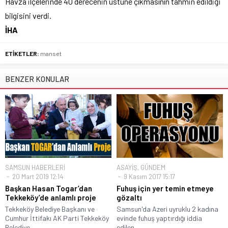
Havza ilçelerinde 40 derecenin üstüne çıkmasının tahmin edildiği
bilgisini verdi.
İHA
ETİKETLER:
manset
BENZER KONULAR
SAMSUN HABERLERİ
ASAYİŞ
,
GÜNDEM
20 Mart 2019 12:14
9 Kasım 2017 15:17
Başkan Hasan Togar’dan
Fuhuş için yer temin etmeye
Tekkeköy’de anlamlı proje
gözaltı
Tekkeköy Belediye Başkanı ve
Samsun'da Azeri uyruklu 2 kadına
Cumhur İttifakı AK Parti Tekkeköy
evinde fuhuş yaptırdığı iddia
Belediye...
edilen...