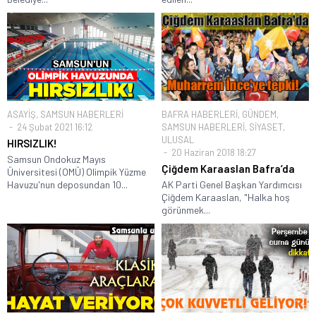
ASAYİŞ
,
SAMSUN HABERLERİ
BAFRA HABERLERİ
,
GÜNDEM
,
24 Şubat 2021 16:12
SAMSUN HABERLERİ
,
SİYASET
,
ULUSAL
HIRSIZLIK!
20 Haziran 2018 18:27
Samsun Ondokuz Mayıs
Çiğdem Karaaslan Bafra’da
Üniversitesi (OMÜ) Olimpik Yüzme
Havuzu'nun deposundan 10...
AK Parti Genel Başkan Yardımcısı
Çiğdem Karaaslan, "Halka hoş
görünmek...