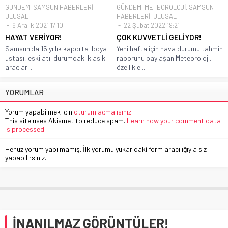
GÜNDEM
,
SAMSUN HABERLERİ
,
GÜNDEM
,
METEOROLOJİ
,
SAMSUN
ULUSAL
HABERLERİ
,
ULUSAL
6 Aralık 2021 17:10
22 Şubat 2022 19:21
HAYAT VERİYOR!
ÇOK KUVVETLİ GELİYOR!
Samsun'da 15 yıllık kaporta-boya
Yeni hafta için hava durumu tahmin
ustası, eski atıl durumdaki klasik
raporunu paylaşan Meteoroloji,
araçları...
özellikle...
YORUMLAR
Yorum yapabilmek için
oturum açmalısınız
.
This site uses Akismet to reduce spam.
Learn how your comment data
is processed.
Henüz yorum yapılmamış. İlk yorumu yukarıdaki form aracılığıyla siz
yapabilirsiniz.
İNANILMAZ GÖRÜNTÜLER!