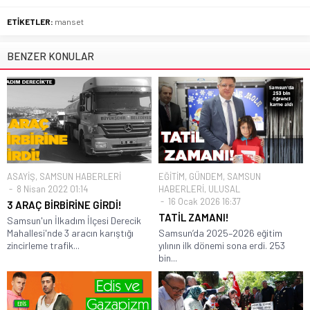
ETİKETLER:
manset
BENZER KONULAR
ASAYİŞ
,
SAMSUN HABERLERİ
EĞİTİM
,
GÜNDEM
,
SAMSUN
8 Nisan 2022 01:14
HABERLERİ
,
ULUSAL
16 Ocak 2026 16:37
3 ARAÇ BİRBİRİNE GİRDİ!
TATİL ZAMANI!
Samsun'un İlkadım İlçesi Derecik
Mahallesi'nde 3 aracın karıştığı
Samsun’da 2025–2026 eğitim
zincirleme trafik...
yılının ilk dönemi sona erdi. 253
bin...