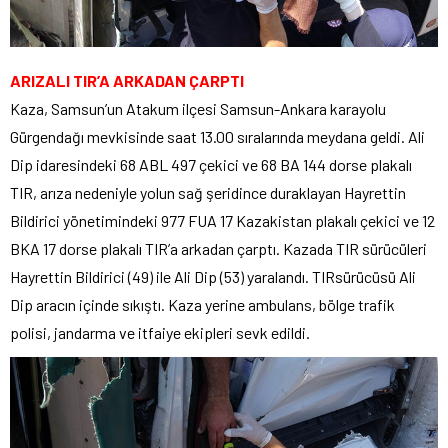
ARIZALI TIR’A ARKADAN ÇARPTI
Kaza, Samsun’un Atakum ilçesi Samsun-Ankara karayolu
Gürgendağı mevkisinde saat 13.00 sıralarında meydana geldi. Ali
Dip idaresindeki 68 ABL 497 çekici ve 68 BA 144 dorse plakalı
TIR, arıza nedeniyle yolun sağ şeridince duraklayan Hayrettin
Bildirici yönetimindeki 977 FUA 17 Kazakistan plakalı çekici ve 12
BKA 17 dorse plakalı TIR’a arkadan çarptı. Kazada TIR sürücüleri
Hayrettin Bildirici (49) ile Ali Dip (53) yaralandı. TIRsürücüsü Ali
Dip aracın içinde sıkıştı. Kaza yerine ambulans, bölge trafik
polisi, jandarma ve itfaiye ekipleri sevk edildi.