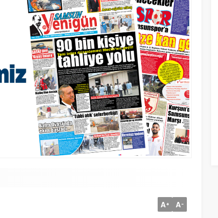
A
A
+
-