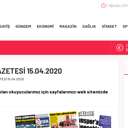
7 Ağustos 202
SAYİŞ
GÜNDEM
EKONOMİ
MAGAZİN
SAĞLIK
SİYASET
SP
A
6
F 5’İNCİLİK!
B
1
IN!’
ETESİ 15.04.2020
D
4
ESİ 15.04.2020
 YAPILAN EN BÜYÜK HATALAR
E
an okuyucularımız için sayfalarımızı web sitemizde
5