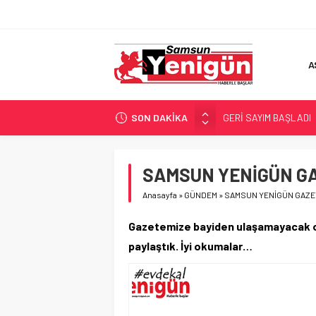
A
SON DAKİKA
GERİ SAYIM BAŞLADI
SAMSUNSPOR’DA HEDE
‘BAFRA’YA YATIRIM YAP
SAMSUN YENİGÜN GAZ
İŞTE FINDIK FİYATI!
Anasayfa
»
GÜNDEM
»
SAMSUN YENİGÜN GAZET
YÖNETİCİ SEÇERKEN
Gazetemize bayiden ulaşamayacak ol
paylaştık. İyi okumalar…