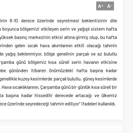
A
A
+
-
inin 6-10 derece üzerinde seyretmesi beklentisinin dile
ta boyunca bölgemizi etkileyen serin ve yağışlı sistem hafta
yüksek basınç merkezinin etkisi altına girmiş olup, bu hafta
nden gelen sıcak hava akımlarının etkili olacağı tahmin
zde yağış beklenmiyor, bölge genelinin parçalı ve az bulutlu
rşamba günü bölgemiz kısa süreli serin havanın etkisine
embe gününden itibaren önümüzdeki hafta başına kadar
enellikle kuzey kesimlerde parçalı bulutlu, güney kesimlerde
. Hava sıcaklıklarının, Çarşamba günü bir günlük kısa süreli bir
ta başına kadar hissedilir derecede artacağı ve ülkemiz
e üzerinde seyredeceği tahmin ediliyor” ifadeleri kullanıldı.