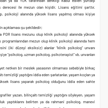
ından ya da YÖK tarafından denkliği kabul edilen yurtdışı
s derecesi ile mezun olan kişidir. Lisans eğitimi şarttır.
, psikoloji alanında yüksek lisans yapılmış olması kişiye
in açıklaması şu şekildedir;
ya PDR lisans mezunu olup klinik psikoloji alanında yüksek
sans programlarından mezun olup klinik psikoloji alanında hem
ni (iki düzeyi eksiksiz) alanlar “klinik psikolog” unvanı
r kişiye “psikolog, uzman psikolog, psikoterapist” vb. unvanları
gayet netken bir meslek yasasının olmaması sebebiyle birkaç
ltı temizliği yaptığını iddia eden şarlatanlar, yaşam koçları ya
üksek lisans yaparak psikolog olduğunu iddia eden sahte
afiler yazan, bilinçaltı temizliği yaptığını söyleyen, yaşam
çluk yaptıklarını belirten ya da rahmani psikolog, manevi