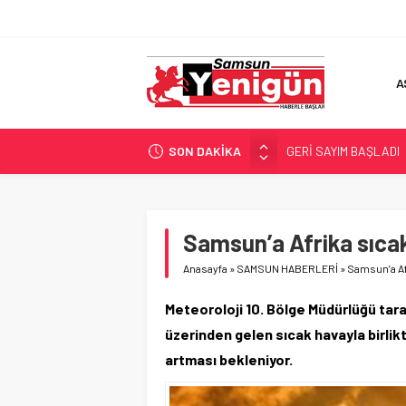
A
SON DAKİKA
GERİ SAYIM BAŞLADI
SAMSUNSPOR’DA HEDE
‘BAFRA’YA YATIRIM YAP
İŞTE FINDIK FİYATI!
Samsun’a Afrika sıcakl
YÖNETİCİ SEÇERKEN
Anasayfa
»
SAMSUN HABERLERİ
»
Samsun’a Afr
Meteoroloji 10. Bölge Müdürlüğü tar
üzerinden gelen sıcak havayla birlik
artması bekleniyor.