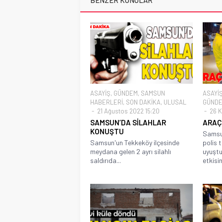
BENZER KONULAR
ASAYİŞ
,
GÜNDEM
,
SAMSUN
ASAYİ
HABERLERİ
,
SON DAKİKA
,
ULUSAL
GÜND
21 Ağustos 2022 15:20
26 K
SAMSUN’DA SİLAHLAR
ARAÇ
KONUŞTU
Samsu
Samsun'un Tekkeköy ilçesinde
polis 
meydana gelen 2 ayrı silahlı
uyuştu
saldırıda...
etkisin