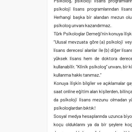
Psikolog, psikoloji lisans programlar
psikoloji lisans programlarından lisan
Herhangi başka bir alandan mezun olup
psikolog unvanı kazandırmaz.
Türk Psikologlar Derneği’nin konuya ilişk
“Ulusal mevzuata göre (a) psikoloji ve
lisans derecesi alanlar ile (b) diğer li
yüksek lisans hem de doktora derecesi
kullanabilir. “Klinik psikolog” unvanı, bi
kullanma hakkı tanımaz.”
Konuya ilişkin bilgiler ve açıklamalar 
saat online eğitim alan kişilerden, bilinça
da psikoloji lisans mezunu olmadan y
psikologlardan bıktık!
Sosyal medya hesaplarında uzunca biyogr
koçu olduklarını ya da bir şeylere ko