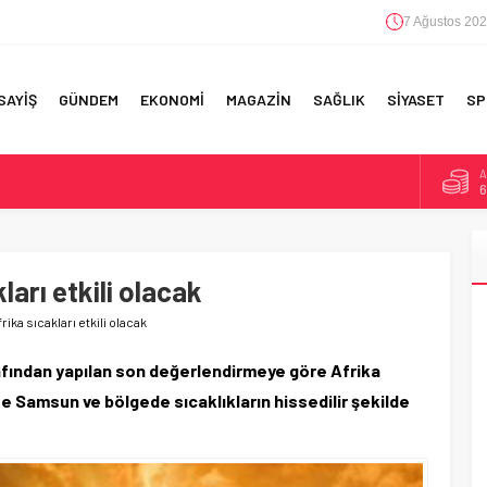
7 Ağustos 202
SAYİŞ
GÜNDEM
EKONOMİ
MAGAZİN
SAĞLIK
SİYASET
SP
A
6
F 5’İNCİLİK!
B
1
IN!’
arı etkili olacak
D
4
 YAPILAN EN BÜYÜK HATALAR
ika sıcakları etkili olacak
E
5
afından yapılan son değerlendirmeye göre Afrika
te Samsun ve bölgede sıcaklıkların hissedilir şekilde