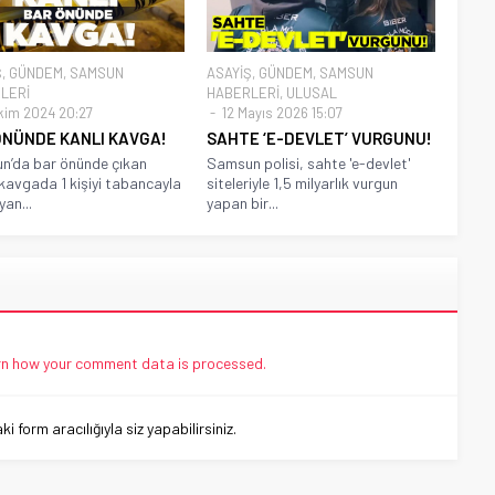
Ş
,
GÜNDEM
,
SAMSUN
ASAYİŞ
,
GÜNDEM
,
SAMSUN
LERİ
HABERLERİ
,
ULUSAL
kim 2024 20:27
12 Mayıs 2026 15:07
ÖNÜNDE KANLI KAVGA!
SAHTE ‘E-DEVLET’ VURGUNU!
n’da bar önünde çıkan
Samsun polisi, sahte 'e-devlet'
ı kavgada 1 kişiyi tabancayla
siteleriyle 1,5 milyarlık vurgun
yan...
yapan bir...
n how your comment data is processed.
 form aracılığıyla siz yapabilirsiniz.