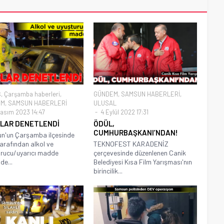
Ş
,
Çarşamba haberleri
,
GÜNDEM
,
SAMSUN HABERLERİ
,
EM
,
SAMSUN HABERLERİ
ULUSAL
asım 2023 14:47
4 Eylül 2022 17:31
LAR DENETLENDİ
ÖDÜL,
CUMHURBAŞKANI’NDAN!
n'un Çarşamba ilçesinde
tarafından alkol ve
TEKNOFEST KARADENİZ
rucu/uyarıcı madde
çerçevesinde düzenlenen Canik
de...
Belediyesi Kısa Film Yarışması'nın
birincilik...