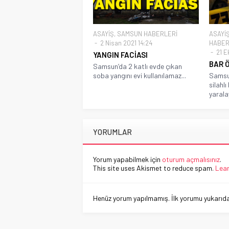
ASAYİŞ
,
SAMSUN HABERLERİ
ASAYİ
2 Nisan 2021 14:24
HABER
21 E
YANGIN FACİASI
BAR 
Samsun’da 2 katlı evde çıkan
soba yangını evi kullanılamaz...
Samsu
silahl
yarala
YORUMLAR
Yorum yapabilmek için
oturum açmalısınız
.
This site uses Akismet to reduce spam.
Lear
Henüz yorum yapılmamış. İlk yorumu yukarıdaki