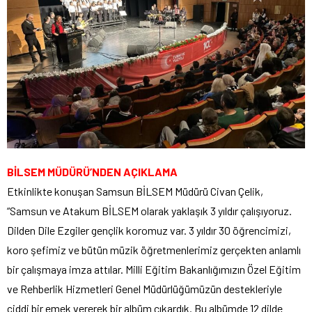
BİLSEM MÜDÜRÜ’NDEN AÇIKLAMA
Etkinlikte konuşan Samsun BİLSEM Müdürü Civan Çelik,
“Samsun ve Atakum BİLSEM olarak yaklaşık 3 yıldır çalışıyoruz.
Dilden Dile Ezgiler gençlik koromuz var. 3 yıldır 30 öğrencimizi,
koro şefimiz ve bütün müzik öğretmenlerimiz gerçekten anlamlı
bir çalışmaya imza attılar. Milli Eğitim Bakanlığımızın Özel Eğitim
ve Rehberlik Hizmetleri Genel Müdürlüğümüzün destekleriyle
ciddi bir emek vererek bir albüm çıkardık. Bu albümde 12 dilde