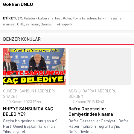
Gökhan ÜNLÜ
ETİKETLER:
#atatürk kültür merkezi
,
#oka
,
#orta karadeniz kalkınma ajansı
,
manset
,
OMÜ
,
samsun
,
Samsun Teknopark
BENZER KONULAR
GÜNDEM
,
SAMSUN HABERLERİ
,
ASAYİŞ
,
BAFRA HABERLERİ
,
SİYASET
GÜNDEM
10 Kasım 2023 17:44
7 Kasım 2016 13:43
MHP’YE SAMSUN’DA KAÇ
Bafra Gazeteciler
BELEDİYE?
Cemiyetinden kınama
Seçim bölgesinde konuşan AK
Bafra Gazeteciler Cemiyeti, Bafra
Parti Genel Başkan Yardımcısı
Haber muhabiri Tuğrul Taş’ın,
Yılmaz, yerel...
Bafra Devlet...