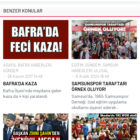
BENZER KONULAR
ASAYİŞ
,
BAFRA HABERLERİ
,
EĞİTİM
,
GÜNDEM
,
SAMSUN
GÜNDEM
HABERLERİ
,
ULUSAL
26 Kasım 2017 14:48
6 Aralık 2024 18:49
BAFRA’DA KAZA
SAMSUNSPOR TARAFTARI
ÖRNEK OLUYOR!
Bafra İlçesi'nde meydana gelen
kaza da 4 kişi yaralandı
Samsun'da, 1965 Samsunspor
Derneği, özel eğitim uygulama
okullarını ziyaret ederek...