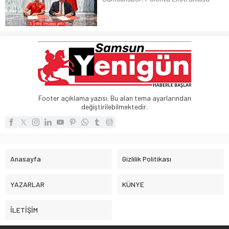
ekiplerinden Piast Gliwice forması giyen
Polonyalı stoper Igor Drapinski ile 5
yıllık sözleşme imzaladı
Footer açıklama yazısı. Bu alan tema ayarlarından
değiştirilebilmektedir.
Anasayfa
Gizlilik Politikası
YAZARLAR
KÜNYE
İLETİŞİM