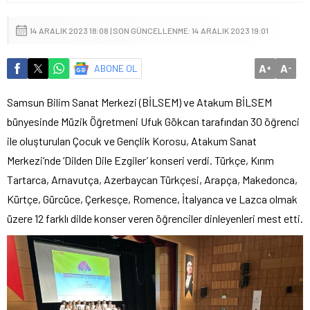
14 ARALIK 2023 18:08 | SON GÜNCELLENME: 14 ARALIK 2023 19:01
A
A
ABONE OL
+
-
Samsun Bilim Sanat Merkezi (BİLSEM) ve Atakum BİLSEM
bünyesinde Müzik Öğretmeni Ufuk Gökcan tarafından 30 öğrenci
ile oluşturulan Çocuk ve Gençlik Korosu, Atakum Sanat
Merkezi’nde ‘Dilden Dile Ezgiler’ konseri verdi. Türkçe, Kırım
Tartarca, Arnavutça, Azerbaycan Türkçesi, Arapça, Makedonca,
Kürtçe, Gürcüce, Çerkesçe, Romence, İtalyanca ve Lazca olmak
üzere 12 farklı dilde konser veren öğrenciler dinleyenleri mest etti.