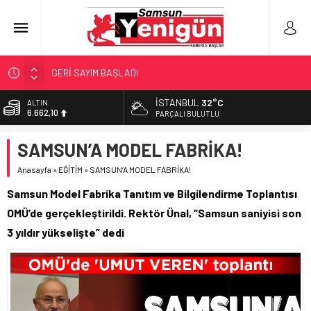
GERİ SAYIM BAŞLADI
SAMSUNSPOR’DA HEDEF 5’İNCİLİK!
İSTANBUL
32°C
BİST
13.779,39
‘BAFRA’YA YATIRIM YAPIN!’
PARÇALI BULUTLU
İŞTE FINDIK FİYATI!
DOLAR
SAMSUN’A MODEL FABRİKA!
47,6954
YÖNETİCİ SEÇERKEN YAPILAN EN BÜYÜK HATALAR
Anasayfa
»
EĞİTİM
»
SAMSUN’A MODEL FABRİKA!
EURO
55,1824
Samsun Model Fabrika Tanıtım ve Bilgilendirme Toplantısı
ALTIN
OMÜ’de gerçekleştirildi. Rektör Ünal, “Samsun saniyisi son
6.662,10
3 yıldır yükselişte” dedi