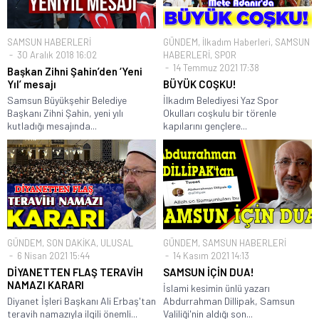
SAMSUN HABERLERİ
GÜNDEM
,
İlkadım Haberleri
,
SAMSUN
30 Aralık 2018 16:02
HABERLERİ
,
SPOR
14 Temmuz 2021 17:38
Başkan Zihni Şahin’den ‘Yeni
Yıl’ mesajı
BÜYÜK COŞKU!
Samsun Büyükşehir Belediye
İlkadım Belediyesi Yaz Spor
Başkanı Zihni Şahin, yeni yılı
Okulları coşkulu bir törenle
kutladığı mesajında...
kapılarını gençlere...
GÜNDEM
,
SON DAKİKA
,
ULUSAL
GÜNDEM
,
SAMSUN HABERLERİ
6 Nisan 2021 15:44
14 Kasım 2021 14:13
DİYANETTEN FLAŞ TERAVİH
SAMSUN İÇİN DUA!
NAMAZI KARARI
İslami kesimin ünlü yazarı
Diyanet İşleri Başkanı Ali Erbaş'tan
Abdurrahman Dillipak, Samsun
teravih namazıyla ilgili önemli...
Valiliği'nin aldığı son...