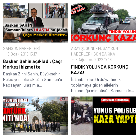
SAMSUN HABERLERİ
ASAYİŞ
,
GÜNDEM
,
SAMSUN
8 Ocak 2019 15:17
HABERLERİ
,
SON DAKİKA
5 Ağustos 2022 17:16
Başkan Şahin açıkladı: Çağrı
Merkezi hizmette
FINDIK YOLUNDA KORKUNÇ
KAZA!
Başkan Zihni Şahin, Büyükşehir
Belediyesi olarak tüm Samsun'u
İstanbul'dan Ordu'ya fındık
kapsayan, ulaşımla...
toplamaya giden ailelerin
bulunduğu minibüsün Samsun'da...