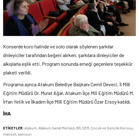
Konserde koro halinde ve solo olarak söylenen şarkılar
dinleyiciler tarafından beğeni alırken, şarkılara dinleyiciler de
alkışlarla eşlik etti. Program sonunda emeği geçenlere teşekkür
plaketi verildi.
Programa ayrıca Atakum Belediye Başkanı Cemil Deveci, İl Milli
Eğitim Müdürü Dr. Murat Ağar, Atakum İlçe Mili Eğitim Müdürü M.
İrfan Yetik ve İlkadım İlçe Milli Eğitim Müdürü Özer Ersoy katıldı.
İHA
ETİKETLER:
atakum
,
Atakum Sanat Merkezi
,
BİLSEM
,
Çocuk ve Gençlik Korosu
,
manset
,
samsun