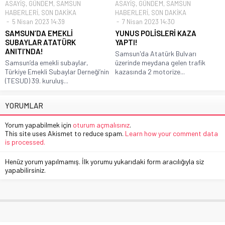
ASAYİŞ
,
GÜNDEM
,
SAMSUN
ASAYİŞ
,
GÜNDEM
,
SAMSUN
HABERLERİ
,
SON DAKİKA
HABERLERİ
,
SON DAKİKA
5 Nisan 2023 14:39
7 Nisan 2023 14:30
SAMSUN’DA EMEKLİ
YUNUS POLİSLERİ KAZA
SUBAYLAR ATATÜRK
YAPTI!
ANITI’NDA!
Samsun'da Atatürk Bulvarı
Samsun’da emekli subaylar,
üzerinde meydana gelen trafik
Türkiye Emekli Subaylar Derneği’nin
kazasında 2 motorize...
(TESUD) 39. kuruluş...
YORUMLAR
Yorum yapabilmek için
oturum açmalısınız
.
This site uses Akismet to reduce spam.
Learn how your comment data
is processed.
Henüz yorum yapılmamış. İlk yorumu yukarıdaki form aracılığıyla siz
yapabilirsiniz.