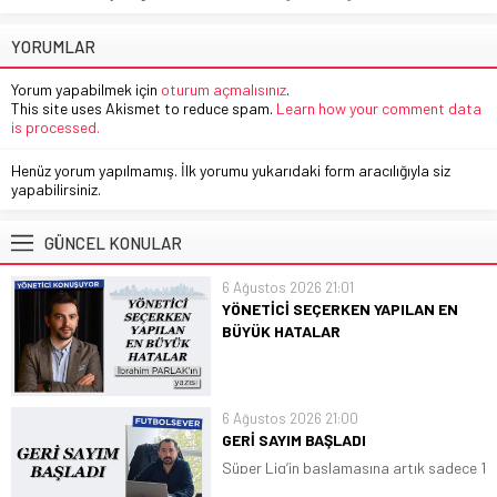
YORUMLAR
Yorum yapabilmek için
oturum açmalısınız
.
This site uses Akismet to reduce spam.
Learn how your comment data
is processed.
Henüz yorum yapılmamış. İlk yorumu yukarıdaki form aracılığıyla siz
yapabilirsiniz.
GÜNCEL KONULAR
6 Ağustos 2026 21:01
YÖNETİCİ SEÇERKEN YAPILAN EN
BÜYÜK HATALAR
Her yıl binlerce apartman ve site genel
kurulunda aynı sahne yaşanıyor.
Toplantı başlıyor, birkaç gündem
6 Ağustos 2026 21:00
maddesi okunuyor ve sıra yönetici
GERİ SAYIM BAŞLADI
seçimine geliyor. Salonda kısa bir
Süper Lig’in başlamasına artık sadece 1
sessizlik… Ardından tanıdık cümleler
hafta kaldı. Aylarca bekledik. Transfer
duyuluyor:...