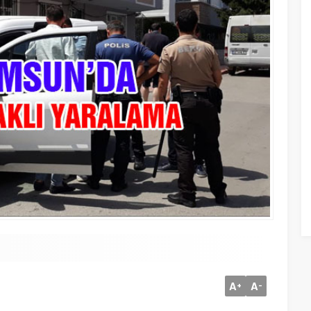
A
A
+
-