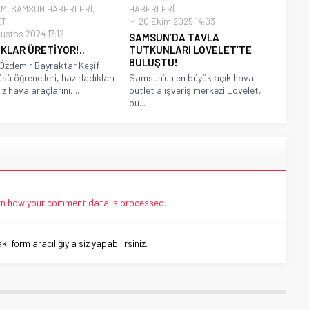
EM
,
SAMSUN HABERLERİ
,
HABERLERİ
ET
20 Ekim 2025 14:03
ğustos 2024 17:12
SAMSUN’DA TAVLA
KLAR ÜRETİYOR!..
TUTKUNLARI LOVELET’TE
BULUŞTU!
Özdemir Bayraktar Keşif
ü öğrencileri, hazırladıkları
Samsun’un en büyük açık hava
z hava araçlarını,...
outlet alışveriş merkezi Lovelet,
bu...
n how your comment data is processed.
 form aracılığıyla siz yapabilirsiniz.