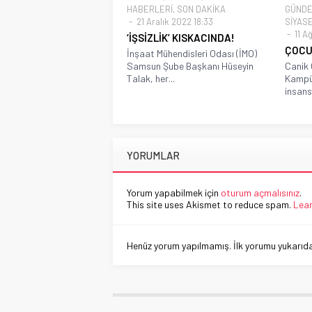
HABERLERİ
,
SON DAKİKA
GÜND
21 Aralık 2022 18:33
SİYAS
11 A
‘İŞSİZLİK’ KISKACINDA!
ÇOCU
İnşaat Mühendisleri Odası (İMO)
Samsun Şube Başkanı Hüseyin
Canik 
Talak, her...
Kampüs
insansı
YORUMLAR
Yorum yapabilmek için
oturum açmalısınız
.
This site uses Akismet to reduce spam.
Lear
Henüz yorum yapılmamış. İlk yorumu yukarıdaki