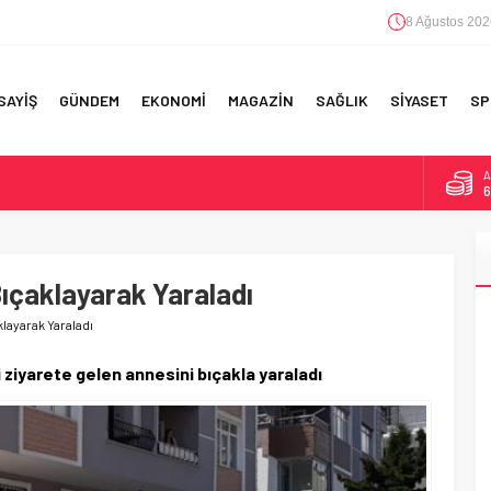
8 Ağustos 202
SAYİŞ
GÜNDEM
EKONOMİ
MAGAZİN
SAĞLIK
SİYASET
SP
B
1
F 5’İNCİLİK!
D
4
IN!’
ıçaklayarak Yaraladı
E
5
 YAPILAN EN BÜYÜK HATALAR
layarak Yaraladı
A
6
i ziyarete gelen annesini bıçakla yaraladı