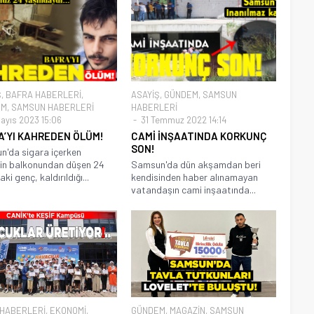
Ş
,
BAFRA HABERLERİ
,
ASAYİŞ
,
GÜNDEM
,
SAMSUN
EM
,
SAMSUN HABERLERİ
HABERLERİ
ayıs 2023 15:06
31 Temmuz 2022 14:14
A’YI KAHREDEN ÖLÜM!
CAMİ İNŞAATINDA KORKUNÇ
SON!
'da sigara içerken
nin balkonundan düşen 24
Samsun'da dün akşamdan beri
ki genç, kaldırıldığı...
kendisinden haber alınamayan
vatandaşın cami inşaatında...
 HABERLERİ
,
EKONOMİ
,
GÜNDEM
,
MAGAZİN
,
SAMSUN