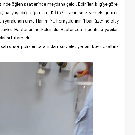
i’nde öğlen saatlerinde meydana geldi. Edinilen bilgiye göre,
aşına yaşadığı öğrenilen K.İ.(37), kendisine yemek getiren
dan yaralanan anne Hanım M., komşularının ihbarı üzerine olay
evlet Hastanesine kaldırıldı. Hastanede müdahale yapılan
larını tutamadı.
ahıs ise polisler tarafından suç aletiyle birlikte gözaltına