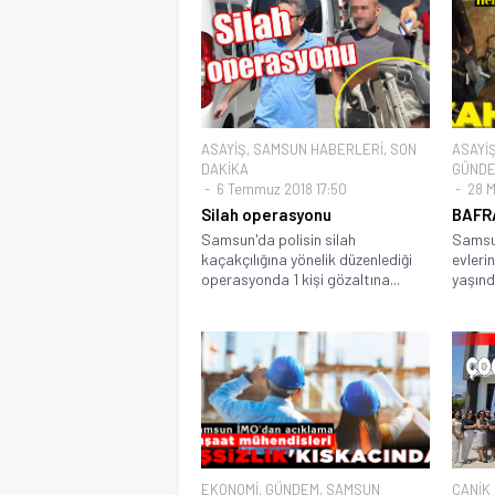
ASAYİŞ
,
SAMSUN HABERLERİ
,
SON
ASAYİ
DAKİKA
GÜND
6 Temmuz 2018 17:50
28 M
Silah operasyonu
BAFR
Samsun'da polisin silah
Samsun
kaçakçılığına yönelik düzenlediği
evleri
operasyonda 1 kişi gözaltına...
yaşında
EKONOMİ
,
GÜNDEM
,
SAMSUN
CANİK