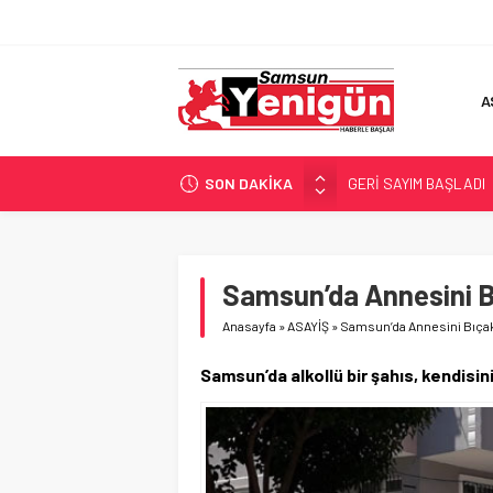
A
SON DAKİKA
GERİ SAYIM BAŞLADI
SAMSUNSPOR’DA HEDE
‘BAFRA’YA YATIRIM YAP
İŞTE FINDIK FİYATI!
Samsun’da Annesini B
YÖNETİCİ SEÇERKEN
Anasayfa
»
ASAYİŞ
»
Samsun’da Annesini Bıçak
Samsun’da alkollü bir şahıs, kendisin