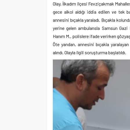
Olay, İlkadım ilçesi Fevziçakmak Mahalles
gece alkol aldığı iddia edilen ve tek b
annesini bıçakla yaraladı. Bıçakla kolun
yerine gelen ambulansla Samsun Gazi D
Hanım M., polislere ifade verirken gözyaş
Öte yandan, annesini bıçakla yaralayan ş
alındı. Olayla ilgili soruşturma başlatıldı.