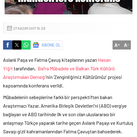
27 KASIM 2017 15:29
A
A
ABONE OL
+
-
Aslanlı Paşa ve Fatma Çavuş kitaplarının yazarı
Hasan
Yiğit
tarafından,
Bafra Mübadele ve Balkan Türk Kültürü
Araştırmaları Derneği
’nin ‘Zenginliğimiz Kültürümüz’ projesi
kapsamında konferans verildi.
Mübadelenin sebeplerine farklı bir perspektiften bakan
Araştırmacı Yazar, Amerika Birleşik Devletleri’ni (ABD) vergiye
bağlayan ve ABD tarihinde ilk ve son olan uluslararası bir
anlaşmayı Türkçe yaparak tarihe geçen Aslanlı Paşayı ve Kurtuluş
Savaşı gizli kahramanlarından Fatma Çavuştan bahsederek,