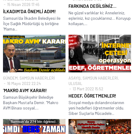
15 Nisan 2026 17:45
FARKINDA DEĞİLSİNİZ…
İLKADIM’DA ÖNEMLİ ADIM!
Ne güzel varlıklar ki; Anneleriniz,
Samsun'da İlkadım Belediyesi ile
eşleriniz, kız çocuklarınız… Koruyup
İlçe Sağlık Müdürlüğü iş birliğine
kollayan,...
'Mama...
GÜNDEM
,
SAMSUN HABERLERİ
ASAYİŞ
,
SAMSUN HABERLERİ
,
16 Mayıs 2022 22:24
ULUSAL
13 Mart 2022 15:52
‘MAKRO AVM’ KARARI!
HEDEF, ÖĞRETMENLER!
Samsun Büyükşehir Belediye
Başkanı Mustafa Demir. “Makro
Sosyal medya dolandırıcılarının
AVM Binası sosyal,...
yeni hedefleri öğretmenler oldu.
Siber Suçlarla Mücadele...