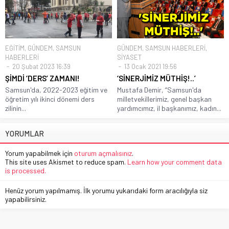
EĞİTİM
,
GÜNDEM
,
SAMSUN
GÜNDEM
,
SAMSUN HABERLERİ
,
HABERLERİ
SİYASET
20 Şubat 2023 16:39
13 Ocak 2021 19:56
ŞİMDİ ‘DERS’ ZAMANI!
‘SİNERJİMİZ MÜTHİŞ!..’
Samsun'da, 2022-2023 eğitim ve
Mustafa Demir, “Samsun'da
öğretim yılı ikinci dönemi ders
milletvekillerimiz, genel başkan
zilinin...
yardımcımız, il başkanımız, kadın...
YORUMLAR
Yorum yapabilmek için
oturum açmalısınız
.
This site uses Akismet to reduce spam.
Learn how your comment data
is processed.
Henüz yorum yapılmamış. İlk yorumu yukarıdaki form aracılığıyla siz
yapabilirsiniz.