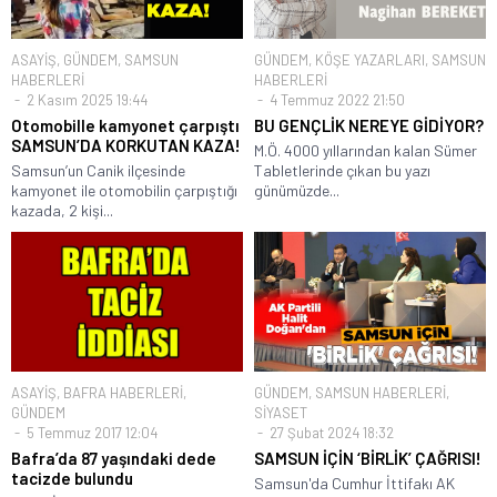
ASAYİŞ
,
GÜNDEM
,
SAMSUN
GÜNDEM
,
KÖŞE YAZARLARI
,
SAMSUN
HABERLERİ
HABERLERİ
2 Kasım 2025 19:44
4 Temmuz 2022 21:50
Otomobille kamyonet çarpıştı
BU GENÇLİK NEREYE GİDİYOR?
SAMSUN’DA KORKUTAN KAZA!
M.Ö. 4000 yıllarından kalan Sümer
Samsun’un Canik ilçesinde
Tabletlerinde çıkan bu yazı
kamyonet ile otomobilin çarpıştığı
günümüzde...
kazada, 2 kişi...
ASAYİŞ
,
BAFRA HABERLERİ
,
GÜNDEM
,
SAMSUN HABERLERİ
,
GÜNDEM
SİYASET
5 Temmuz 2017 12:04
27 Şubat 2024 18:32
Bafra’da 87 yaşındaki dede
SAMSUN İÇİN ‘BİRLİK’ ÇAĞRISI!
tacizde bulundu
Samsun'da Cumhur İttifakı AK