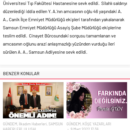
Üniversitesi Tıp Fakültesi Hastanesine sevk edildi. Silahlı saldırıyı
düzenlediği iddia edilen Y. A.’nın amcasının oğlu 46 yaşındaki A.
A., Canik İlçe Emniyet Müdürlüğü ekipleri tarafından yakalanarak
Samsun Emniyet Müdürlüğü Asayiş Şube Müdürlüğü ekiplerine
teslim edildi. Cinayet Bürosundaki sorgusu tamamlanan ve
amcasının oğlunu arazi anlaşmazlığı yüzünden vurduğu ileri
sürülen A. A., Samsun Adliyesine sevk edildi.
BENZER KONULAR
GÜNDEM
,
İlkadım Haberleri
,
SAMSUN
GÜNDEM
,
KÖŞE YAZARLARI
HABERLERİ
,
ULUSAL
9 Mart 2022 17:36