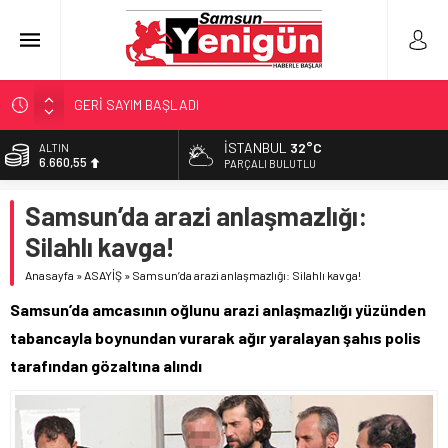
GERİ SAYIM BAŞLADI
SAMSUNSPOR’DA HEDEF 5’İNCİLİK!
İSTANBUL
32°C
ALTIN
6.660,55
‘BAFRA’YA YATIRIM YAPIN!’
PARÇALI BULUTLU
İŞTE FINDIK FİYATI!
BİST
Samsun’da arazi anlaşmazlığı:
13.779,39
YÖNETİCİ SEÇERKEN YAPILAN EN BÜYÜK HATALAR
Silahlı kavga!
DOLAR
47,7111
Anasayfa
»
ASAYİŞ
»
Samsun’da arazi anlaşmazlığı: Silahlı kavga!
EURO
Samsun’da amcasının oğlunu arazi anlaşmazlığı yüzünden
55,1881
tabancayla boynundan vurarak ağır yaralayan şahıs polis
tarafından gözaltına alındı