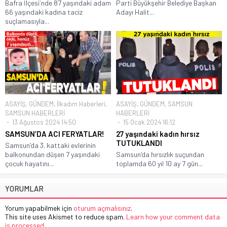
Bafra İlçesi`nde 87 yaşındaki adam
Parti Büyükşehir Belediye Başkan
66 yaşındaki kadına taciz
Adayı Halit...
suçlamasıyla...
ASAYİŞ
,
GÜNDEM
,
İlkadım Haberleri
,
ASAYİŞ
,
GÜNDEM
,
SAMSUN
SAMSUN HABERLERİ
HABERLERİ
13 Ağustos 2024 14:50
15 Ocak 2024 16:12
SAMSUN’DA ACI FERYATLAR!
27 yaşındaki kadın hırsız
TUTUKLANDI
Samsun’da 3. kattaki evlerinin
balkonundan düşen 7 yaşındaki
Samsun’da hırsızlık suçundan
çocuk hayatını...
toplamda 60 yıl 10 ay 7 gün...
YORUMLAR
Yorum yapabilmek için
oturum açmalısınız
.
This site uses Akismet to reduce spam.
Learn how your comment data
is processed.