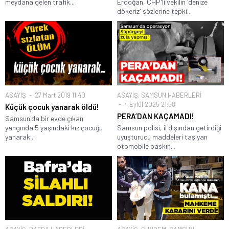
meydana gelen trafik...
Erdoğan, CHP'li vekilin 'denize
dökeriz' sözlerine tepki...
ASAYİŞ
27 Mart 2019 11:40
ASAYİŞ
,
SAMSUN HABERLERİ
4 Eylül 2025 21:58
Küçük çocuk yanarak öldü!
PERA’DAN KAÇAMADI!
Samsun'da bir evde çıkan
yangında 5 yaşındaki kız çocuğu
Samsun polisi, il dışından getirdiği
yanarak...
uyuşturucu maddeleri taşıyan
otomobile baskın...