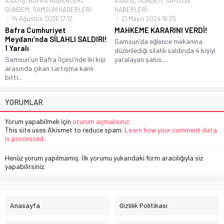
ASAYİŞ
,
BAFRA HABERLERİ
,
ASAYİŞ
,
GÜNDEM
,
SAMSUN
GÜNDEM
,
SAMSUN HABERLERİ
HABERLERİ
14 Ağustos 2025 17:12
21 Mayıs 2024 16:25
Bafra Cumhuriyet
MAHKEME KARARINI VERDİ!
Meydanı’nda SİLAHLI SALDIRI!
Samsun'da eğlence mekanına
1 Yaralı
düzenlediği silahlı saldırıda 4 kişiyi
Samsun'un Bafra İlçesi'nde iki kişi
yaralayan şahıs,...
arasında çıkan tartışma kanlı
bitti...
YORUMLAR
Yorum yapabilmek için
oturum açmalısınız
.
This site uses Akismet to reduce spam.
Learn how your comment data
is processed.
Henüz yorum yapılmamış. İlk yorumu yukarıdaki form aracılığıyla siz
yapabilirsiniz.
Anasayfa
Gizlilik Politikası