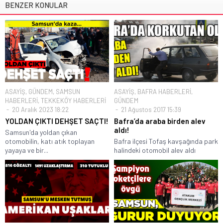
BENZER KONULAR
ASAYİŞ
,
GÜNDEM
,
SAMSUN
ASAYİŞ
,
BAFRA HABERLERİ
,
HABERLERİ
,
TEKKEKÖY HABERLERİ
GÜNDEM
20 Aralık 2023 18:22
21 Ağustos 2017 15:39
YOLDAN ÇIKTI DEHŞET SAÇTI!
Bafra’da araba birden alev
aldı!
Samsun'da yoldan çıkan
otomobilin, katı atık toplayan
Bafra ilçesi Tofaş kavşağında park
yayaya ve bir...
halindeki otomobil alev aldı