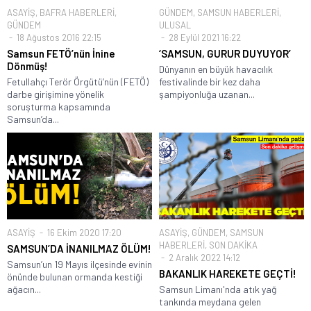
ASAYİŞ
,
BAFRA HABERLERİ
,
GÜNDEM
,
SAMSUN HABERLERİ
,
GÜNDEM
ULUSAL
18 Ağustos 2016 22:15
28 Eylül 2021 16:22
Samsun FETÖ’nün İnine
‘SAMSUN, GURUR DUYUYOR’
Dönmüş!
Dünyanın en büyük havacılık
Fetullahçı Terör Örgütü’nün (FETÖ)
festivalinde bir kez daha
darbe girişimine yönelik
şampiyonluğa uzanan...
soruşturma kapsamında
Samsun’da...
ASAYİŞ
16 Ekim 2020 17:20
ASAYİŞ
,
GÜNDEM
,
SAMSUN
HABERLERİ
,
SON DAKİKA
SAMSUN’DA İNANILMAZ ÖLÜM!
2 Aralık 2022 14:12
Samsun’un 19 Mayıs ilçesinde evinin
BAKANLIK HAREKETE GEÇTİ!
önünde bulunan ormanda kestiği
ağacın...
Samsun Limanı'nda atık yağ
tankında meydana gelen