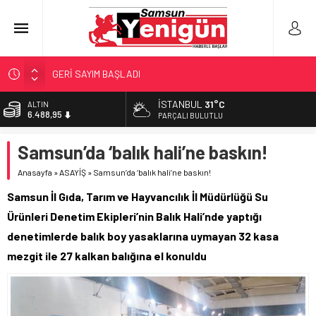
GERİ SAYIM BAŞLADI
SAMSUNSPOR’DA HEDEF 5’İNCİLİK!
İSTANBUL
31°C
ALTIN
6.488,95
‘BAFRA’YA YATIRIM YAPIN!’
PARÇALI BULUTLU
İŞTE FINDIK FİYATI!
BİST
Samsun’da ‘balık hali’ne baskın!
13.798,82
YÖNETİCİ SEÇERKEN YAPILAN EN BÜYÜK HATALAR
Anasayfa
»
ASAYİŞ
»
Samsun’da ‘balık hali’ne baskın!
DOLAR
47,5939
Samsun İl Gıda, Tarım ve Hayvancılık İl Müdürlüğü Su
EURO
Ürünleri Denetim Ekipleri’nin Balık Hali’nde yaptığı
54,9646
denetimlerde balık boy yasaklarına uymayan 32 kasa
mezgit ile 27 kalkan balığına el konuldu