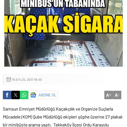
15 EYLÜL 2017 18:00
A
A
ABONE OL
+
-
Samsun Emniyet Müdürlüğü Kaçakçılık ve Organize Suçlarla
Mücadele (KOM) Şube Müdürlüğü ekipleri şüphe üzerine 27 plakalı
bir minibüste arama yaptı. Tekkeköy İlçesi Ordu Karayolu