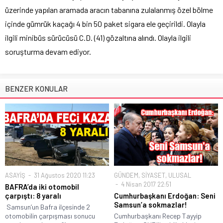
üzerinde yapılan aramada aracın tabanına zulalanmış özel bölme
içinde gümrük kaçağı 4 bin 50 paket sigara ele geçirildi. Olayla
ilgili minibüs sürücüsü C.D. (41) gözaltına alındı. Olayla ilgili
soruşturma devam ediyor.
BENZER KONULAR
ASAYİŞ
31 Ağustos 2020 11:23
GÜNDEM
,
SİYASET
,
ULUSAL
4 Nisan 2017 22:51
BAFRA’da iki otomobil
çarpıştı: 8 yaralı
Cumhurbaşkanı Erdoğan: Seni
Samsun’a sokmazlar!
Samsun’un Bafra ilçesinde 2
otomobilin çarpışması sonucu
Cumhurbaşkanı Recep Tayyip