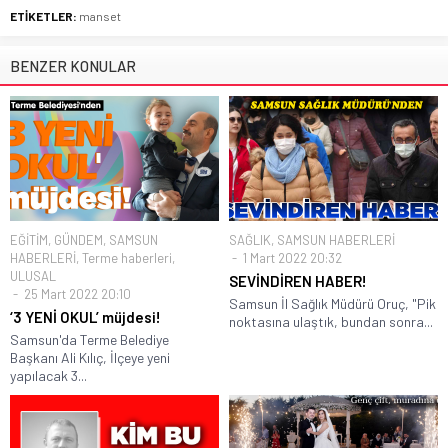
ETİKETLER:
manset
BENZER KONULAR
EĞİTİM
,
GÜNDEM
,
SAMSUN
SAĞLIK
,
SAMSUN HABERLERİ
HABERLERİ
,
Terme haberleri
,
1 Mart 2022 20:32
ULUSAL
SEVİNDİREN HABER!
25 Mart 2022 20:10
Samsun İl Sağlık Müdürü Oruç, "Pik
‘3 YENİ OKUL’ müjdesi!
noktasına ulaştık, bundan sonra...
Samsun'da Terme Belediye
Başkanı Ali Kılıç, İlçeye yeni
yapılacak 3...