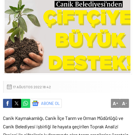
17 AĞUSTOS 2022 18:42
A
A
ABONE OL
+
-
Canik Kaymakamlığı, Canik İlçe Tarım ve Orman Müdürlüğü ve
Canik Belediyesi işbirliği ile hayata geçirilen Toprak Analizi
Projesi ile çiftçilerin kullanımında olan tarım arazilerine ücretsiz