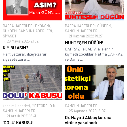
BAFRA HABERLERİ
,
EKONOMİ
,
BAFRA HABERLERİ
,
GÜNDEM
,
GÜNDEM
,
SAMSUN HABERLERİ
,
SAMSUN HABERLERİ
SİYASET
21 Haziran 2022 19:27
26 Mayıs 2025 21:52
MUHTEŞEM DÜĞÜN!
KİM BU ASIM?
ÇAPRAZ ile BALTA ailelerinin
Partiye zarar, ilçeye zarar,
kıymetli çocukları Fatma ÇAPRAZ
siyasete zarar...
ile Samet...
İlkadım Haberleri
,
METEOROLOJİ
,
SAMSUN HABERLERİ
SAMSUN HABERLERİ
25 Ağustos 2020 15:07
21 Aralık 2021 18:41
Dr. Hayati Akbaş korona
‘DOLU’ KABUSU!
virüse yakalandı