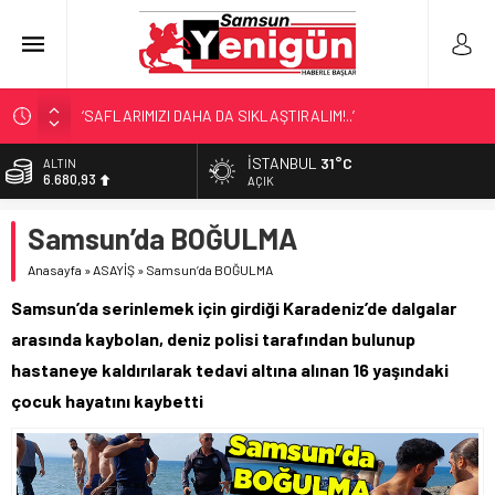
‘SAFLARIMIZI DAHA DA SIKLAŞTIRALIM!..’
SAMSUN’DA ‘DOSTLUK’ GÖSTERİSİ!
İSTANBUL
31°C
ALTIN
6.680,93
BİR SAMSUN KLASİĞİ!
AÇIK
SAMSUN’DA DENİZ FACİASI!
BİST
Samsun’da BOĞULMA
13.795,57
LÖSEV’İN KAHRAMANLARI!
Anasayfa
»
ASAYİŞ
»
Samsun’da BOĞULMA
DOLAR
47,7189
Samsun’da serinlemek için girdiği Karadeniz’de dalgalar
EURO
arasında kaybolan, deniz polisi tarafından bulunup
55,2097
hastaneye kaldırılarak tedavi altına alınan 16 yaşındaki
çocuk hayatını kaybetti