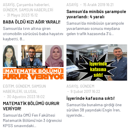
ASAYİŞ
,
Çarşamba haberleri
,
ASAYİŞ
15 Aralık 2019 16:21
GÜNDEM
,
SAMSUN HABERLERİ
Samsun’da minibüs şarampole
31 Mayıs 2023 15:12
yuvarlandı: 4 yaralı
BABA ÖLDÜ KIZI AĞIR YARALI!
Samsun'da minibüsün şarampole
Samsun’da tırın altına giren
yuvarlanması sonucu meydana
otomobilin sürücüsü baba hayatını
gelen trafik kazasında 3'ü...
kaybetti, 8...
EĞİTİM
,
GÜNDEM
,
SAMSUN
ASAYİŞ
,
GÜNDEM
HABERLERİ
,
ULUSAL
9 Şubat 2017 16:22
30 Ağustos 2023 18:02
İşyerinde kafasına sıktı!
MATEMATİK BÖLÜMÜ GURUR
Samsun'da bunalıma girdiği öne
VERİYOR!
sürülen 38 yaşındaki Engin İren,
Samsun'da OMÜ Fen Fakültesi
işyerinde...
Matematik Bölümü'nün 3 öğrencisi
KPSS sınavındaki...