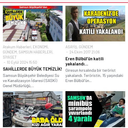
Atakum Haberleri
,
EKONOMİ
,
ASAYİŞ
,
GÜNDEM
GÜNDEM
,
SAMSUN HABERLERİ
,
24 Ekim 2017 21:06
SİYASET
Eren Bülbül’ün katili
10 Eylül 2024 15:50
yakalandı…
SAHİLLERDE BÜYÜK TEMİZLİK!
Giresun kırsalında bir terörist
Samsun Büyükşehir Belediyesi Su
yakalandı. Teröristin, 15 yaşındaki
ve Kanalizasyon İdaresi (SASKİ)
Eren Bülbül'ün...
Genel Müdürlüğü,...