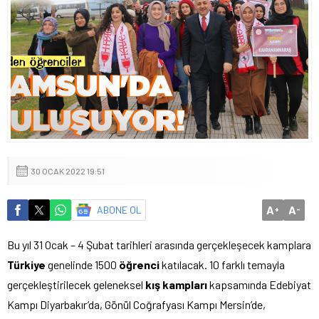
30 OCAK 2022 19:51
A
A
ABONE OL
+
-
Bu yıl 31 Ocak – 4 Şubat tarihleri arasında gerçekleşecek kamplara
Türkiye
genelinde 1500
öğrenci
katılacak. 10 farklı temayla
gerçekleştirilecek geleneksel
kış kampları
kapsamında Edebiyat
Kampı Diyarbakır’da, Gönül Coğrafyası Kampı Mersin’de,