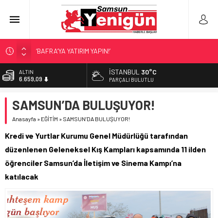
İŞTE FINDIK FİYATI!
YÖNETİCİ SEÇERKEN YAPILAN EN BÜYÜK HATALAR
İSTANBUL
30°C
BİST
13.779,39
GERİ SAYIM BAŞLADI
PARÇALI BULUTLU
SAMSUNSPOR’DA HEDEF 5’İNCİLİK!
DOLAR
SAMSUN’DA BULUŞUYOR!
47,7155
‘BAFRA’YA YATIRIM YAPIN!’
Anasayfa
»
EĞİTİM
»
SAMSUN’DA BULUŞUYOR!
EURO
55,1921
Kredi ve Yurtlar Kurumu Genel Müdürlüğü tarafından
ALTIN
düzenlenen Geleneksel Kış Kampları kapsamında 11 ilden
6.659,09
öğrenciler Samsun’da İletişim ve Sinema Kampı’na
katılacak