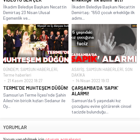
İlkadım Belediye Başkanı Necattin
İlkadım Belediye Başkanı Necattin
Demirtaş 23 Nisan Ulusal
Demirtaş: “650 çocuk erkekliğe ilk
Egemenlik ve...
adımı...
GÜNDEM
,
SAMSUN HABERLERİ
,
ASAYİŞ
,
SAMSUN HABERLERİ
,
SON
Terme haberleri
DAKİKA
21 Kasım 2022 18:27
14 Nisan 2022 19:13
TERME’DE MUHTEŞEM DÜĞÜN!
ÇARŞAMBA’DA ‘SAPIK’
ALARMI!
Samsun'un Terme İlçesi'nde Şahin
Ailesi'nin biricik kızları Sedanur ile
Samsun'da 5 yaşındaki kız
Oy...
çocuğunu evine götürerek cinsel
tacizde bulunduğu...
YORUMLAR
Yorum yapabilmek için
oturum açmalısınız
.