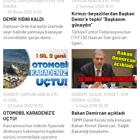
ASAYİŞ
,
SAMSUN HABERLERİ
,
SON
SAMSUN HABERLERİ
,
SPOR
DAKİKA
2 Temmuz 2020 18:21
26 Nisan 2021 14:20
Kırmızı-beyazlılardan Başkan
DEMİR YIĞINI KALDI
Demir’e tepki! “Başkanım
günaydın”
Samsun-Ordu karayolu üzerinde
seyir halinde yanmaya başlayan
Türkiye Futbol Fedarasyonu’nun
otomobilden geriye demir...
(TFF) 30 Haziran Salı günü alt
ligleri...
GÜNDEM
,
SAMSUN HABERLERİ
,
GÜNDEM
,
SAĞLIK
,
SİYASET
,
SON
ULUSAL
DAKİKA
,
ULUSAL
22 Şubat 2022 16:33
5 Ocak 2018 20:39
OTOMOBİL KARADENİZ’E
Bakan Demircan açıkladı
UÇTU!
TBMM Genel Kurulu'nda konuşan
Kastamonu’nun İnebolu İlçesinde
Bakan Ahmet Demircan, Sağlık
direksiyon hakimiyetini kaybeden
Bakanlığı bünyesine...
sürücü otomobiliyle uçuruma