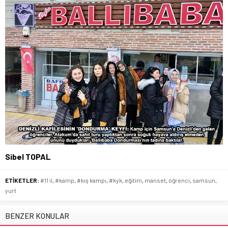
Sibel TOPAL
ETİKETLER:
#11 il
,
#kamp
,
#kış kampı
,
#kyk
,
eğitim
,
manset
,
öğrenci
,
samsun
,
yurt
BENZER KONULAR