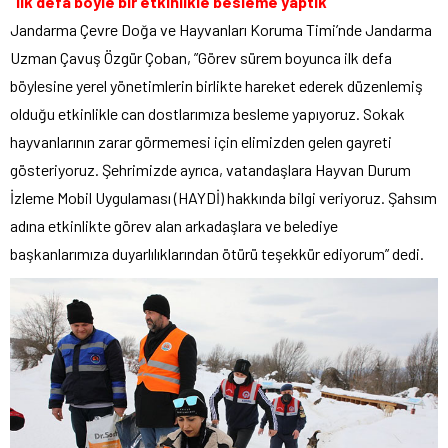
“İlk defa böyle bir etkinlikle besleme yaptık”
Jandarma Çevre Doğa ve Hayvanları Koruma Timi’nde Jandarma
Uzman Çavuş Özgür Çoban, ”Görev sürem boyunca ilk defa
böylesine yerel yönetimlerin birlikte hareket ederek düzenlemiş
olduğu etkinlikle can dostlarımıza besleme yapıyoruz. Sokak
hayvanlarının zarar görmemesi için elimizden gelen gayreti
gösteriyoruz. Şehrimizde ayrıca, vatandaşlara Hayvan Durum
İzleme Mobil Uygulaması (HAYDİ) hakkında bilgi veriyoruz. Şahsım
adına etkinlikte görev alan arkadaşlara ve belediye
başkanlarımıza duyarlılıklarından ötürü teşekkür ediyorum” dedi.