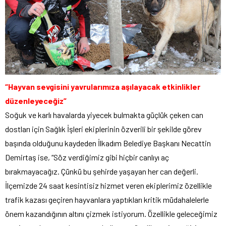
“Hayvan sevgisini yavrularımıza aşılayacak etkinlikler
düzenleyeceğiz”
Soğuk ve karlı havalarda yiyecek bulmakta güçlük çeken can
dostları için Sağlık İşleri ekiplerinin özverili bir şekilde görev
başında olduğunu kaydeden İlkadım Belediye Başkanı Necattin
Demirtaş ise, “Söz verdiğimiz gibi hiçbir canlıyı aç
bırakmayacağız. Çünkü bu şehirde yaşayan her can değerli.
İlçemizde 24 saat kesintisiz hizmet veren ekiplerimiz özellikle
trafik kazası geçiren hayvanlara yaptıkları kritik müdahalelerle
önem kazandığının altını çizmek istiyorum. Özellikle geleceğimiz