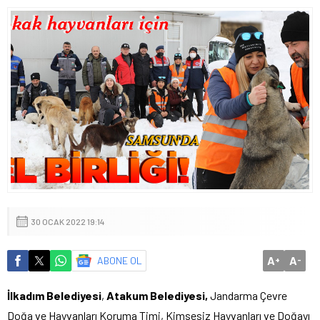
30 OCAK 2022 19:14
A
A
ABONE OL
+
-
İlkadım Belediyesi
,
Atakum Belediyesi,
Jandarma Çevre
Doğa ve Hayvanları Koruma Timi, Kimsesiz Hayvanları ve Doğayı