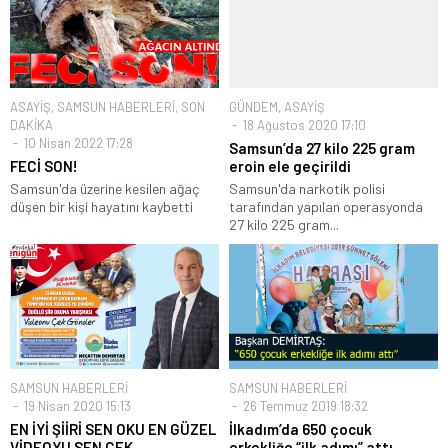
ASAYİŞ
,
SAMSUN HABERLERİ
,
SON
GÜNDEM
,
ASAYİŞ
DAKİKA
18 Ağustos 2020 17:10
10 Nisan 2022 17:28
Samsun’da 27 kilo 225 gram
FECİ SON!
eroin ele geçirildi
Samsun'da üzerine kesilen ağaç
Samsun'da narkotik polisi
düşen bir kişi hayatını kaybetti
tarafından yapılan operasyonda
27 kilo 225 gram...
SAMSUN HABERLERİ
SAMSUN HABERLERİ
19 Nisan 2020 15:13
26 Temmuz 2019 18:32
EN İYİ ŞİİRİ SEN OKU EN GÜZEL
İlkadım’da 650 çocuk
VİDEOYU SEN ÇEK
erkekliğe “ilk adımı” attı