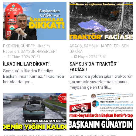
EKONOMİ
,
GÜNDEM
,
İlkadım
ASAYİŞ
,
SAMSUN HABERLERİ
,
SON
Haberleri
,
SAMSUN HABERLERİ
DAKİKA
21 Ekim 2024 20:51
13 Mayıs 2022 15:41
İLKADIMLILAR DİKKAT!
SAMSUN’DA ‘TRAKTÖR’
FACİASI!
Samsun’un İlkadım Belediye
Başkanı İhsan Kurnaz, "İlkadım’da
Samsun'da yoldan çıkan traktörün
her alanda geri...
şarampole yuvarlanması sonucu
meydana gelen trafik...