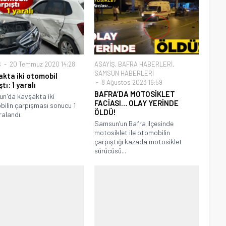
Ş
20 Temmuz 2020 14:28
ASAYİŞ
,
BAFRA HABERLERİ
,
SAMSUN HABERLERİ
kta iki otomobil
8 Ağustos 2023 16:59
tı: 1 yaralı
BAFRA’DA MOTOSİKLET
n'da kavşakta iki
FACİASI… OLAY YERİNDE
ilin çarpışması sonucu 1
ÖLDÜ!
ralandı.
Samsun’un Bafra ilçesinde
motosiklet ile otomobilin
çarpıştığı kazada motosiklet
sürücüsü...