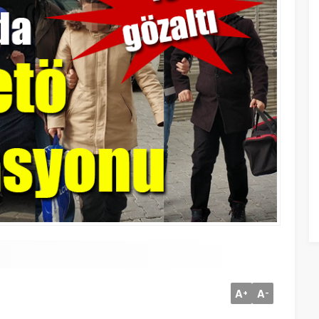
A
A
+
-