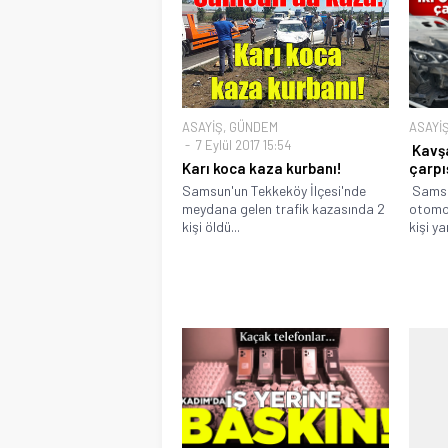
ASAYİŞ
,
GÜNDEM
ASAYİ
7 Eylül 2017 15:54
Kavşa
Karı koca kaza kurbanı!
çarpış
Samsun'un Tekkeköy İlçesi'nde
Samsu
meydana gelen trafik kazasında 2
otomob
kişi öldü...
kişi ya