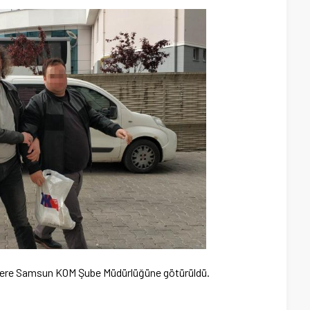
üzere Samsun KOM Şube Müdürlüğüne götürüldü.