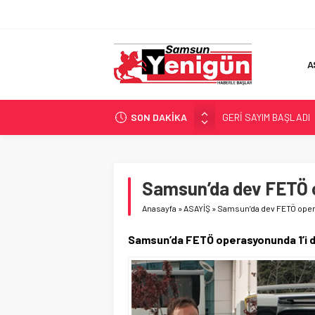
A
GERİ SAYIM BAŞLADI
SON DAKİKA
SAMSUNSPOR’DA HEDE
‘BAFRA’YA YATIRIM YAP
İŞTE FINDIK FİYATI!
Samsun’da dev FETÖ o
YÖNETİCİ SEÇERKEN
Anasayfa
»
ASAYİŞ
»
Samsun’da dev FETÖ opera
Samsun’da FETÖ operasyonunda 1’i dok