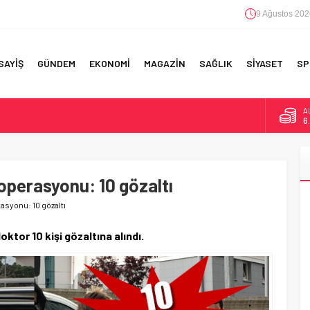
9 Ağustos 202
SAYİŞ
GÜNDEM
EKONOMİ
MAGAZİN
SAĞLIK
SİYASET
SP
B
1
F 5’İNCİLİK!
D
47
IN!’
perasyonu: 10 gözaltı
E
5
 YAPILAN EN BÜYÜK HATALAR
syonu: 10 gözaltı
A
6
tor 10 kişi gözaltına alındı.