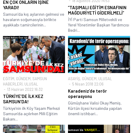
18 Ağustos 2020 14:53
EN ÇOK ONLARIN İŞİNE
YARADI!
“TAŞIMALI EĞİTİM ESNAFININ
MAĞDURİYETİ GİDERİLMELİ”
Samsun'da kış aylarının gelmesi ve
havaların soğumasıyla birlikte
İYİ Parti Samsun Milletvekili ve
ayakkabı tamircilerinin...
Yerel Yönetimler Başkan Yardımcısı
Bedri...
EĞİTİM
,
GÜNDEM
,
SAMSUN
ASAYİŞ
,
GÜNDEM
,
ULUSAL
HABERLERİ
,
ULUSAL
5 Nisan 2018 22:06
13 Haziran 2022 16:32
Karadeniz’de terör
TÜRKİYE’DE İLK KEZ
operasyonu
SAMSUN’DA!
Gümüşhane Valisi Okay Memiş,
Türkiye’nin ilk Köy Yaşam Merkezi
Kürtün ilçesi kırsalında yapılan
Samsun’da açılırken Milli Eğitim
önemli istihbari...
Bakanı...