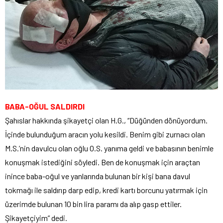
BABA-OĞUL SALDIRDI
Şahıslar hakkında şikayetçi olan H.G., “Düğünden dönüyordum.
İçinde bulunduğum aracın yolu kesildi. Benim gibi zurnacı olan
M.S.’nin davulcu olan oğlu O.S. yanıma geldi ve babasının benimle
konuşmak istediğini söyledi. Ben de konuşmak için araçtan
inince baba-oğul ve yanlarında bulunan bir kişi bana davul
tokmağı ile saldırıp darp edip, kredi kartı borcunu yatırmak için
üzerimde bulunan 10 bin lira paramı da alıp gasp ettiler.
Şikayetçiyim” dedi.