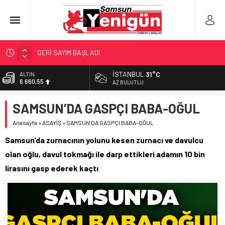
GERİ SAYIM BAŞLADI
SAMSUNSPOR’DA HEDEF 5’İNCİLİK!
İSTANBUL
31°C
ALTIN
6.660,55
‘BAFRA’YA YATIRIM YAPIN!’
AZ BULUTLU
İŞTE FINDIK FİYATI!
BİST
SAMSUN’DA GASPÇI BABA-OĞUL
13.779,39
YÖNETİCİ SEÇERKEN YAPILAN EN BÜYÜK HATALAR
Anasayfa
»
ASAYİŞ
»
SAMSUN’DA GASPÇI BABA-OĞUL
DOLAR
47,7111
Samsun’da zurnacının yolunu kesen zurnacı ve davulcu
EURO
olan oğlu, davul tokmağı ile darp ettikleri adamın 10 bin
55,1881
lirasını gasp ederek kaçtı