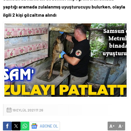
yaptığı aramada zulalanmış uyuşturucuyu bulurken, olayla
ilgili 2 kişi gözaltına alındı
19 EYLÜL 2021 17:26
A
A
ABONE OL
+
-