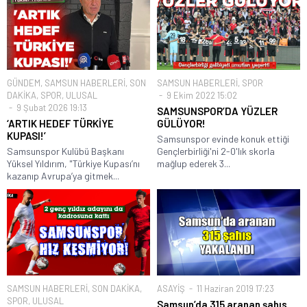
GÜNDEM
,
SAMSUN HABERLERİ
,
SON
SAMSUN HABERLERİ
,
SPOR
DAKİKA
,
SPOR
,
ULUSAL
9 Ekim 2022 15:02
9 Şubat 2026 19:13
SAMSUNSPOR’DA YÜZLER
‘ARTIK HEDEF TÜRKİYE
GÜLÜYOR!
KUPASI!’
Samsunspor evinde konuk ettiği
Samsunspor Kulübü Başkanı
Gençlerbirliği'ni 2-0'lık skorla
Yüksel Yıldırım, "Türkiye Kupası’nı
mağlup ederek 3...
kazanıp Avrupa’ya gitmek...
SAMSUN HABERLERİ
,
SON DAKİKA
,
ASAYİŞ
11 Haziran 2019 17:23
SPOR
,
ULUSAL
Samsun’da 315 aranan şahıs