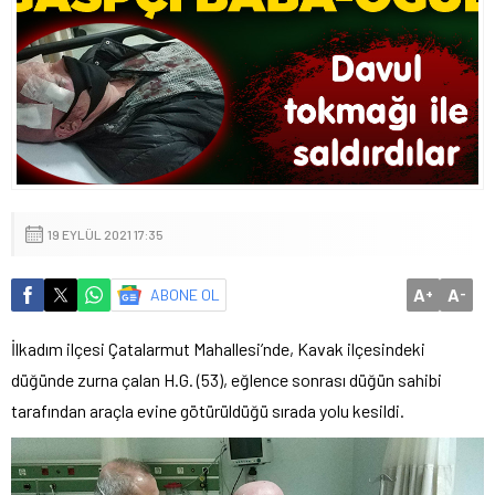
19 EYLÜL 2021 17:35
A
A
ABONE OL
+
-
İlkadım ilçesi Çatalarmut Mahallesi’nde, Kavak ilçesindeki
düğünde zurna çalan H.G. (53), eğlence sonrası düğün sahibi
tarafından araçla evine götürüldüğü sırada yolu kesildi.