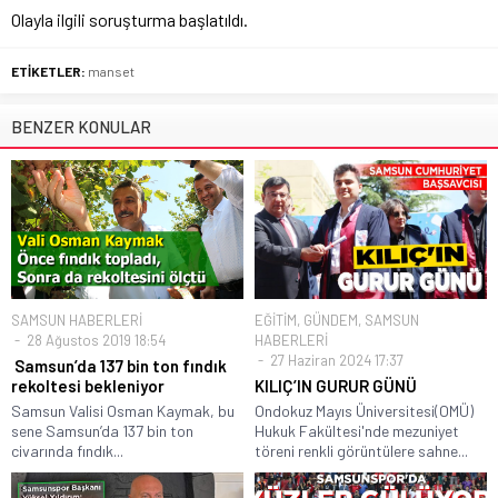
Olayla ilgili soruşturma başlatıldı.
ETİKETLER:
manset
BENZER KONULAR
SAMSUN HABERLERİ
EĞİTİM
,
GÜNDEM
,
SAMSUN
28 Ağustos 2019 18:54
HABERLERİ
27 Haziran 2024 17:37
Samsun’da 137 bin ton fındık
rekoltesi bekleniyor
KILIÇ’IN GURUR GÜNÜ
Samsun Valisi Osman Kaymak, bu
Ondokuz Mayıs Üniversitesi(OMÜ)
sene Samsun’da 137 bin ton
Hukuk Fakültesi'nde mezuniyet
civarında fındık...
töreni renkli görüntülere sahne...