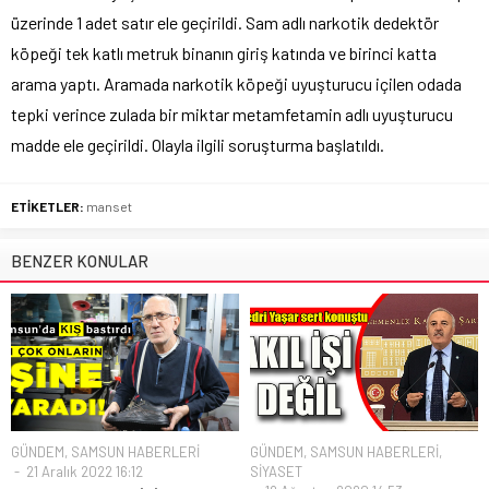
üzerinde 1 adet satır ele geçirildi. Sam adlı narkotik dedektör
köpeği tek katlı metruk binanın giriş katında ve birinci katta
arama yaptı. Aramada narkotik köpeği uyuşturucu içilen odada
tepki verince zulada bir miktar metamfetamin adlı uyuşturucu
madde ele geçirildi. Olayla ilgili soruşturma başlatıldı.
ETİKETLER:
manset
BENZER KONULAR
GÜNDEM
,
SAMSUN HABERLERİ
GÜNDEM
,
SAMSUN HABERLERİ
,
21 Aralık 2022 16:12
SİYASET