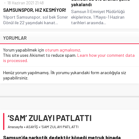
18 Haziran 2021 21:48
yakalandı
SAMSUNSPOR, HIZ KESMİYOR!
Samsun İl Emniyet Müdürlüğü
Yılport Samsunspor, sol bek Soner
ekiplerince, 1 Mayıs-1 Haziran
Gönül ile 22 yaşındaki kanat...
tarihleri arasında...
YORUMLAR
Yorum yapabilmek için
oturum açmalısınız
.
This site uses Akismet to reduce spam.
Learn how your comment data
is processed.
Henüz yorum yapılmamış. İlk yorumu yukarıdaki form aracılığıyla siz
yapabilirsiniz.
‘SAM’ ZULAYI PATLATTI
Anasayfa
»
ASAYİŞ
»
‘SAM’ ZULAYI PATLATTI
Samsun’da narkotik dedektör köpeği metruk binada