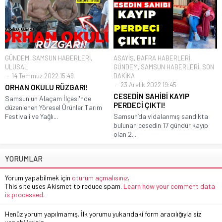
GÜNDEM
,
SAMSUN HABERLERİ
,
ASAYİŞ
,
BAFRA HABERLERİ
,
ULUSAL
GÜNDEM
,
SAMSUN HABERLERİ
,
SON
14 Temmuz 2022 15:49
DAKİKA
23 Aralık 2022 19:45
ORHAN OKULU RÜZGARI!
CESEDİN SAHİBİ KAYIP
Samsun'un Alaçam İlçesi'nde
PERDECİ ÇIKTI!
düzenlenen Yöresel Ürünler Tarım
Festivali ve Yağlı...
Samsun’da vidalanmış sandıkta
bulunan cesedin 17 gündür kayıp
olan 2...
YORUMLAR
Yorum yapabilmek için
oturum açmalısınız
.
This site uses Akismet to reduce spam.
Learn how your comment data
is processed.
Henüz yorum yapılmamış. İlk yorumu yukarıdaki form aracılığıyla siz