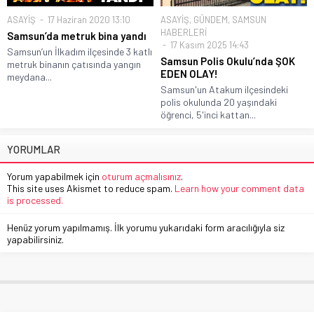
ASAYİŞ
17 Haziran 2020 13:10
ASAYİŞ
,
GÜNDEM
,
SAMSUN
HABERLERİ
Samsun’da metruk bina yandı
17 Kasım 2025 14:43
Samsun’un İlkadım ilçesinde 3 katlı
Samsun Polis Okulu’nda ŞOK
metruk binanın çatısında yangın
EDEN OLAY!
meydana...
Samsun'un Atakum ilçesindeki
polis okulunda 20 yaşındaki
öğrenci, 5'inci kattan...
YORUMLAR
Yorum yapabilmek için
oturum açmalısınız
.
This site uses Akismet to reduce spam.
Learn how your comment data
is processed.
Henüz yorum yapılmamış. İlk yorumu yukarıdaki form aracılığıyla siz
yapabilirsiniz.