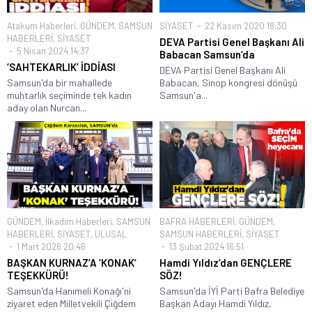
Atakum Haberleri
,
GÜNDEM
,
SAMSUN
SİYASET
22 Kasım 2020 18:30
HABERLERİ
,
SİYASET
DEVA Partisi Genel Başkanı Ali
5 Nisan 2024 14:37
Babacan Samsun’da
‘SAHTEKARLIK’ İDDİASI
DEVA Partisi Genel Başkanı Ali
Samsun'da bir mahallede
Babacan, Sinop kongresi dönüşü
muhtarlık seçiminde tek kadın
Samsun'a...
aday olan Nurcan...
GÜNDEM
,
İlkadım Haberleri
,
SAMSUN
BAFRA HABERLERİ
,
GÜNDEM
,
HABERLERİ
,
SİYASET
,
ULUSAL
SAMSUN HABERLERİ
,
SİYASET
1 Mart 2026 20:46
13 Şubat 2024 16:51
BAŞKAN KURNAZ’A ‘KONAK’
Hamdi Yıldız’dan GENÇLERE
TEŞEKKÜRÜ!
SÖZ!
Samsun'da Hanımeli Konağı'ni
Samsun'da İYİ Parti Bafra Belediye
ziyaret eden Milletvekili Çiğdem
Başkan Adayı Hamdi Yıldız,