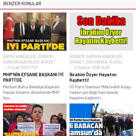
BENZER KONULAR
BAFRA HABERLERİ
,
GÜNDEM
,
GÜNDEM
,
SAMSUN HABERLERİ
,
SAMSUN HABERLERİ
,
SİYASET
SİYASET
,
SON DAKİKA
,
ULUSAL
11 Ocak 2024 17:57
21 Haziran 2018 21:38
MHP’NİN EFSANE BAŞKANI İYİ
İbrahim Özyer Hayatını
PARTİ’DE
Kaybetti!
Merhum Bafra Belediye Başkanı
İYİ Parti Samsun Milletvekili Adayı
Hasan Aslan’ın döneminde MHP
tedavi gördüğü hastanede
ilçe...
hayatını kaybetti...