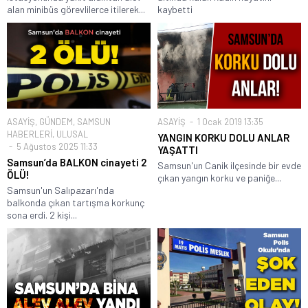
alan minibüs görevlilerce itilerek...
kaybetti
ASAYİŞ
,
GÜNDEM
,
SAMSUN
ASAYİŞ
1 Ocak 2019 13:35
HABERLERİ
,
ULUSAL
YANGIN KORKU DOLU ANLAR
5 Ağustos 2025 11:33
YAŞATTI
Samsun’da BALKON cinayeti 2
Samsun'un Canik ilçesinde bir evde
ÖLÜ!
çıkan yangın korku ve paniğe...
Samsun'un Salıpazarı'nda
balkonda çıkan tartışma korkunç
sona erdi. 2 kişi...