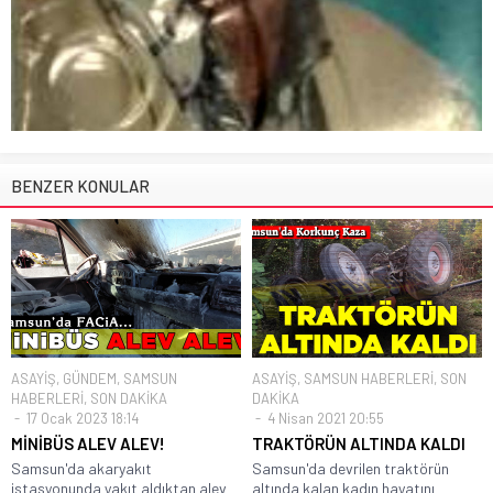
BENZER KONULAR
ASAYİŞ
,
GÜNDEM
,
SAMSUN
ASAYİŞ
,
SAMSUN HABERLERİ
,
SON
HABERLERİ
,
SON DAKİKA
DAKİKA
17 Ocak 2023 18:14
4 Nisan 2021 20:55
MİNİBÜS ALEV ALEV!
TRAKTÖRÜN ALTINDA KALDI
Samsun'da akaryakıt
Samsun'da devrilen traktörün
istasyonunda yakıt aldıktan alev
altında kalan kadın hayatını