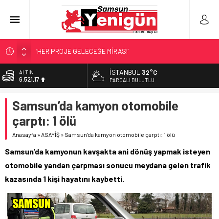
‘HER PROJE GELECEĞE MİRAS!’
SAMSUN İÇİN ACI BİLANÇO!
İSTANBUL
32°C
ALTIN
6.521,17
SAMSUN’DA ‘ZEHİR’ BASKINLARI!
PARÇALI BULUTLU
4 KOLDAN FARKINDALIK!
BİST
Samsun’da kamyon otomobile
13.685,30
RAPÇİ KESKİN GÖZALTINDA!
çarptı: 1 ölü
DOLAR
47,5953
Anasayfa
»
ASAYİŞ
»
Samsun’da kamyon otomobile çarptı: 1 ölü
EURO
Samsun’da kamyonun kavşakta ani dönüş yapmak isteyen
55,0659
otomobile yandan çarpması sonucu meydana gelen trafik
kazasında 1 kişi hayatını kaybetti.