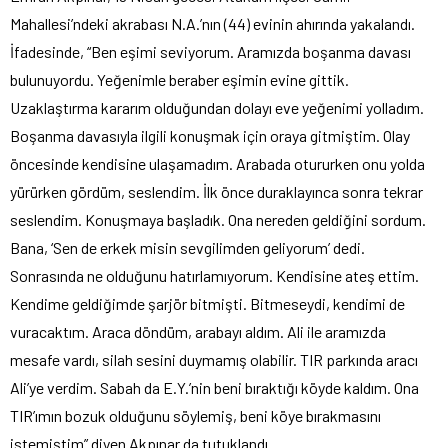
Mahallesi’ndeki akrabası N.A.’nın (44) evinin ahırında yakalandı.
İfadesinde, “Ben eşimi seviyorum. Aramızda boşanma davası
bulunuyordu. Yeğenimle beraber eşimin evine gittik.
Uzaklaştırma kararım olduğundan dolayı eve yeğenimi yolladım.
Boşanma davasıyla ilgili konuşmak için oraya gitmiştim. Olay
öncesinde kendisine ulaşamadım. Arabada otururken onu yolda
yürürken gördüm, seslendim. İlk önce duraklayınca sonra tekrar
seslendim. Konuşmaya başladık. Ona nereden geldiğini sordum.
Bana, ‘Sen de erkek misin sevgilimden geliyorum’ dedi.
Sonrasında ne olduğunu hatırlamıyorum. Kendisine ateş ettim.
Kendime geldiğimde şarjör bitmişti. Bitmeseydi, kendimi de
vuracaktım. Araca döndüm, arabayı aldım. Ali ile aramızda
mesafe vardı, silah sesini duymamış olabilir. TIR parkında aracı
Ali’ye verdim. Sabah da E.Y.’nin beni bıraktığı köyde kaldım. Ona
TIR’ımın bozuk olduğunu söylemiş, beni köye bırakmasını
istemiştim” diyen Akpınar da tutuklandı.