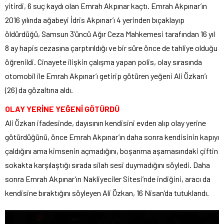
yitirdi, 6 suç kaydı olan Emrah Akpınar kaçtı. Emrah Akpınar’ın
2016 yılında ağabeyi İdris Akpınar’ı 4 yerinden bıçaklayıp
öldürdüğü, Samsun 3’üncü Ağır Ceza Mahkemesi tarafından 16 yıl
8 ay hapis cezasına çarptırıldığı ve bir süre önce de tahliye olduğu
öğrenildi. Cinayete ilişkin çalışma yapan polis, olay sırasında
otomobil ile Emrah Akpınar’ı getirip götüren yeğeni Ali Özkan’ı
(26) da gözaltına aldı.
OLAY YERİNE YEĞENİ GÖTÜRDÜ
Ali Özkan ifadesinde, dayısının kendisini evden alıp olay yerine
götürdüğünü, önce Emrah Akpınar’ın daha sonra kendisinin kapıyı
çaldığını ama kimsenin açmadığını, boşanma aşamasındaki çiftin
sokakta karşılaştığı sırada silah sesi duymadığını söyledi. Daha
sonra Emrah Akpınar’ın Nakliyeciler Sitesi’nde indiğini, aracı da
kendisine bıraktığını söyleyen Ali Özkan, 16 Nisan’da tutuklandı.