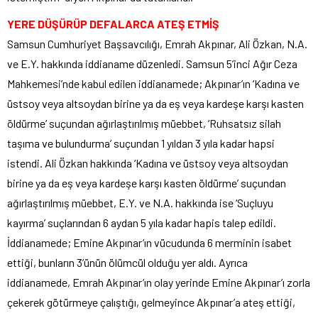
YERE DÜŞÜRÜP DEFALARCA ATEŞ ETMİŞ
Samsun Cumhuriyet Başsavcılığı, Emrah Akpınar, Ali Özkan, N.A.
ve E.Y. hakkında iddianame düzenledi. Samsun 5’inci Ağır Ceza
Mahkemesi’nde kabul edilen iddianamede; Akpınar’ın ‘Kadına ve
üstsoy veya altsoydan birine ya da eş veya kardeşe karşı kasten
öldürme’ suçundan ağırlaştırılmış müebbet, ‘Ruhsatsız silah
taşıma ve bulundurma’ suçundan 1 yıldan 3 yıla kadar hapsi
istendi. Ali Özkan hakkında ‘Kadına ve üstsoy veya altsoydan
birine ya da eş veya kardeşe karşı kasten öldürme’ suçundan
ağırlaştırılmış müebbet, E.Y. ve N.A. hakkında ise ‘Suçluyu
kayırma’ suçlarından 6 aydan 5 yıla kadar hapis talep edildi.
İddianamede; Emine Akpınar’ın vücudunda 6 merminin isabet
ettiği, bunların 3’ünün ölümcül olduğu yer aldı. Ayrıca
iddianamede, Emrah Akpınar’ın olay yerinde Emine Akpınar’ı zorla
çekerek götürmeye çalıştığı, gelmeyince Akpınar’a ateş ettiği,