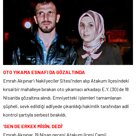
OTO YIKAMA ESNAFI DA GÖZALTINDA
Emrah Akpınar’ı Nakliyeciler Sitesi’nden alıp Atakum ilçesindeki
kırsal bir mahalleye bırakan oto yıkamacı arkadaşı E.Y. (30) de 18
Nisan’da gözaltına alındı. Emniyetteki işlemleri tamamlanan
şüpheli, sevk edildiği adliyede çıkarıldığı hakimlik tarafından adli
kontrol şartıyla serbest bırakıldı.
‘SEN DE ERKEK MİSİN, DEDİ’
Emrah Akpınar, 19 Nisan gecesi Atakum ilçesi Camii