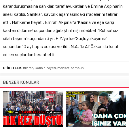
karar duruşmasına sanıklar, taraf avukatları ve Emine Akpınar’ın
ailesi katıldı. Sanıklar, savcılık aşamasındaki ifadelerini tekrar
etti. Mahkeme heyeti, Emrah Akpınar’a ‘Kadına ve eşe karşı
kasten öldürme’ suçundan ağırlaştırılmış müebbet, ‘Ruhsatsız
silah taşıma’ suçundan 3 yıl, E.Y.’ye ise ‘Suçluyu kayırma’
suçundan 10 ay hapis cezası verildi. N.A. ile Ali Özkan da isnat
edilen suçlardan beraat etti.
ETİKETLER:
#karar
,
kadın cinayeti
,
manset
,
samsun
BENZER KONULAR