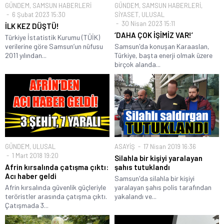
GÜNDEM
,
SAMSUN HABERLERİ
GÜNDEM
,
SAMSUN HABERLERİ
,
6 Şubat 2023 15:30
SİYASET
,
ULUSAL
30 Nisan 2023 15:11
İLK KEZ DÜŞTÜ!
‘DAHA ÇOK İŞİMİZ VAR!’
Türkiye İstatistik Kurumu (TÜİK)
verilerine göre Samsun’un nüfusu
Samsun'da konuşan Karaaslan,
2011 yılından...
Türkiye, başta enerji olmak üzere
birçok alanda...
GÜNDEM
,
ULUSAL
ASAYİŞ
17 Nisan 2019 16:36
1 Mart 2018 19:20
Silahla bir kişiyi yaralayan
Afrin kırsalında çatışma çıktı:
şahıs tutuklandı
Acı haber geldi
Samsun'da silahla bir kişiyi
Afrin kırsalında güvenlik güçleriyle
yaralayan şahıs polis tarafından
teröristler arasında çatışma çıktı.
yakalandı ve...
Çatışmada 3...