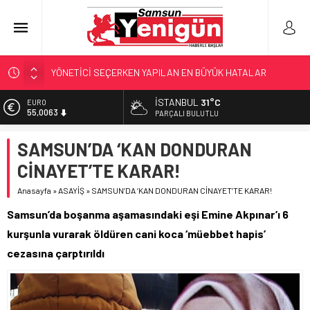
YÖNETİCİ SEÇERKEN YAPILAN EN BÜYÜK HATALAR
GERİ SAYIM BAŞLADI
SAMSUNSPOR’DA HEDEF 5’İNCİLİK!
İSTANBUL
31°C
EURO
55,0063
PARÇALI BULUTLU
‘BAFRA’YA YATIRIM YAPIN!’
İŞTE FINDIK FİYATI!
ALTIN
SAMSUN’DA ‘KAN DONDURAN
6.543,59
CİNAYET’TE KARAR!
BİST
13.798,82
Anasayfa
»
ASAYİŞ
»
SAMSUN’DA ‘KAN DONDURAN CİNAYET’TE KARAR!
DOLAR
Samsun’da boşanma aşamasındaki eşi Emine Akpınar’ı 6
47,7010
kurşunla vurarak öldüren cani koca ‘müebbet hapis’
cezasına çarptırıldı