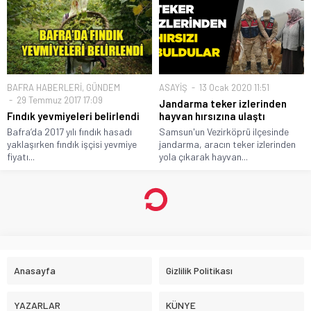
BAFRA HABERLERİ
,
GÜNDEM
ASAYİŞ
13 Ocak 2020 11:51
29 Temmuz 2017 17:09
Jandarma teker izlerinden
Fındık yevmiyeleri belirlendi
hayvan hırsızına ulaştı
Bafra’da 2017 yılı fındık hasadı
Samsun'un Vezirköprü ilçesinde
yaklaşırken fındık işçisi yevmiye
jandarma, aracın teker izlerinden
fiyatı...
yola çıkarak hayvan...
Samsunlu çevrecilerden ‘ÇÖP’
TEPKİSİ!
Anasayfa
»
GÜNDEM
»
Samsunlu çevrecilerden ‘ÇÖP’ TEPKİSİ!