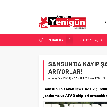
A
SON DAKİKA
GERİ SAYIM BAŞLADI
SAMSUNSPOR’DA HEDE
‘BAFRA’YA YATIRIM YAP
İŞTE FINDIK FİYATI!
SAMSUN’DA KAYIP Ş
YÖNETİCİ SEÇERKEN
ARIYORLAR!
Anasayfa
»
ASAYİŞ
»
SAMSUN’DA KAYIP ŞAHIS
Samsun’un Kavak İlçesi’nde 2 gündür
jandarma ve AFAD ekipleri ormanlık 