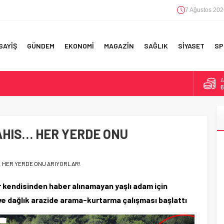
7 Ağustos 202
SAYİŞ
GÜNDEM
EKONOMİ
MAGAZİN
SAĞLIK
SİYASET
SP
A
6
F 5’İNCİLİK!
B
1
IN!’
AHIS… HER YERDE ONU
D
4
 YAPILAN EN BÜYÜK HATALAR
E
5
… HER YERDE ONU ARIYORLAR!
 kendisinden haber alınamayan yaşlı adam için
ve dağlık arazide arama-kurtarma çalışması başlattı