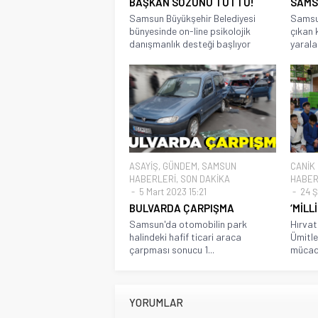
BAŞKAN SÖZÜNÜ TUTTU!
SAMSU
Samsun Büyükşehir Belediyesi
Samsun
bünyesinde on-line psikolojik
çıkan 
danışmanlık desteği başlıyor
yarala
ASAYİŞ
,
GÜNDEM
,
SAMSUN
CANİK
HABERLERİ
,
SON DAKİKA
HABER
5 Mart 2023 15:21
24 Ş
BULVARDA ÇARPIŞMA
‘MİLL
Samsun'da otomobilin park
Hırvat
halindeki hafif ticari araca
Ümitle
çarpması sonucu 1...
mücade
YORUMLAR