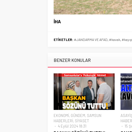
İHA
ETİKETLER:
#JANDARMA VE AFAD
,
#kavak
,
#kayı
BENZER KONULAR
EKONOMİ
,
GÜNDEM
,
SAMSUN
ASAYİ
HABERLERİ
,
SİYASET
HABER
4 Eylül 2024 18:31
15 Ş