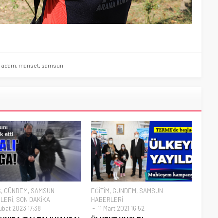
p adam
,
manset
,
samsun
Ş
,
GÜNDEM
,
SAMSUN
EĞİTİM
,
GÜNDEM
,
SAMSUN
LERİ
,
SON DAKİKA
HABERLERİ
ubat 2023 17:38
11 Mart 2021 16:52