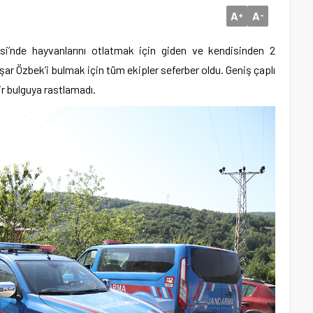
A
A
+
-
si’nde hayvanlarını otlatmak için giden ve kendisinden 2
ar Özbek’i bulmak için tüm ekipler seferber oldu. Geniş çaplı
r bulguya rastlamadı.