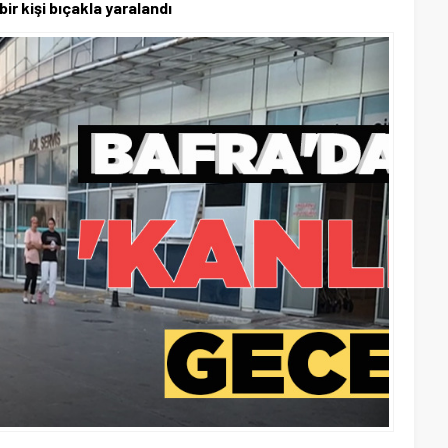
r kişi bıçakla yaralandı