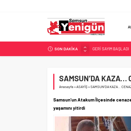
A
SON DAKİKA
GERİ SAYIM BAŞLADI
SAMSUNSPOR’DA HEDE
‘BAFRA’YA YATIRIM YAP
İŞTE FINDIK FİYATI!
SAMSUN’DA KAZA… C
YÖNETİCİ SEÇERKEN
Anasayfa
»
ASAYİŞ
»
SAMSUN’DA KAZA… CENA
Samsun’un Atakum İlçesinde cenaze a
yaşamını yitirdi