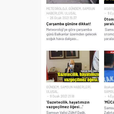
METEOROLOJİ
,
GÜNDEM
,
SAMSUN
ASAYİ
HABERLERİ
,
ULUSAL
9 Ey
26 Ocak 2021 15:37
Otomo
Çarşamba gününe dikkat!
yaral
Meteoroloji'ye göre çarşamba
Samsun
günü Balkanlar üzerinden gelecek
otomobi
soğuk hava dalgası...
yarala
GÜNDEM
,
SAMSUN HABERLERİ
,
Atakum
ULUSAL
SAMSU
9 Ocak 2021 21:18
4 Ey
‘Gazetecilik, hayatımızın
‘MÜC
vazgeçilmez öğesi…’
Samsu
Samsun Valisi Zülkif Dağlı,
Zabıta 