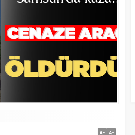
A
A
+
-