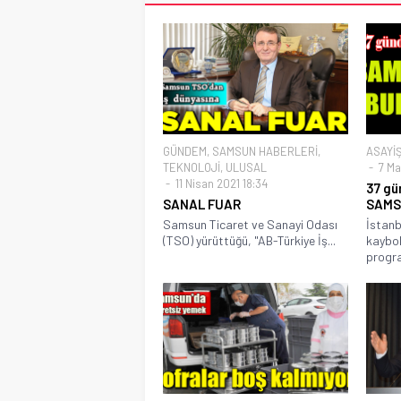
GÜNDEM
,
SAMSUN HABERLERİ
,
ASAYİ
TEKNOLOJİ
,
ULUSAL
7 Ma
11 Nisan 2021 18:34
37 gü
SANAL FUAR
SAMS
Samsun Ticaret ve Sanayi Odası
İstanb
(TSO) yürüttüğü, "AB-Türkiye İş...
kaybol
progra