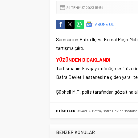
24 TEMMUZ 2023 15:54
ABONE OL
Samsun’un Bafra İlçesi Kemal Paşa Mahall
tartışma çıktı.
YÜZÜNDEN BIÇAKLANDI
Tartışmanın kavgaya dönüşmesi üzerine 
Bafra Devlet Hastanesi’ne giden yaralı ted
Şüpheli M.T. polis tarafından gözaltına al
ETİKETLER:
#KAVGA
,
Bafra
,
Bafra Devlet Hastane
BENZER KONULAR