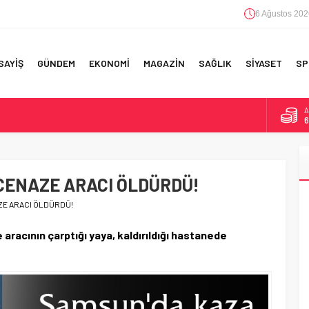
6 Ağustos 202
SAYİŞ
GÜNDEM
EKONOMİ
MAGAZİN
SAĞLIK
SİYASET
SP
A
6
F 5’İNCİLİK!
B
1
IN!’
ENAZE ARACI ÖLDÜRDÜ!
D
4
 YAPILAN EN BÜYÜK HATALAR
ZE ARACI ÖLDÜRDÜ!
E
5
racının çarptığı yaya, kaldırıldığı hastanede