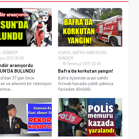
Ş
,
GÜNDEM
ASAYİŞ
,
BAFRA HABERLERİ
,
yıs 2021 18:05
GÜNDEM
19 Temmuz 2017 20:45
ndür aranıyordu
UN’DA BULUNDU
Bafra’da korkutan yangın!
ul'dan 37 gün önce
Bafra ilçesinde arazi sahibi
an ve ailesinin bir televizyon
fırtınalı havada çalılık yakınca
mına...
faciadan dönüldü