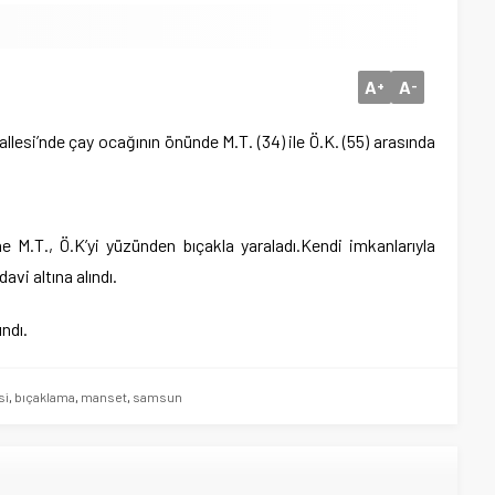
A
A
+
-
esi’nde çay ocağının önünde M.T. (34) ile Ö.K. (55) arasında
M.T., Ö.K’yi yüzünden bıçakla yaraladı.Kendi imkanlarıyla
avi altına alındı.
ındı.
si
,
bıçaklama
,
manset
,
samsun