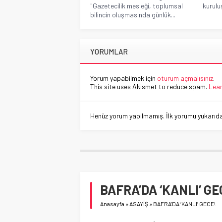
"Gazetecilik mesleği, toplumsal
kurulu
bilincin oluşmasında günlük...
YORUMLAR
Yorum yapabilmek için
oturum açmalısınız
.
This site uses Akismet to reduce spam.
Lear
Henüz yorum yapılmamış. İlk yorumu yukarıdaki
BAFRA’DA ‘KANLI’ GE
Anasayfa
»
ASAYİŞ
»
BAFRA’DA ‘KANLI’ GECE!